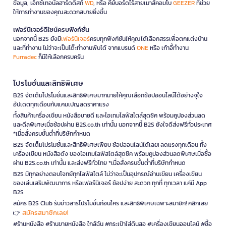
ข้อมูล, เอ็กซ์เทอนัลฮาร์ดดิสก์
WD
, หรือ คีย์บอร์ดไร้สายเมาส์คอมโบ
GEEZER
ที่ช่วย
ให้การทำงานของคุณสะดวกสบายยิ่งขึ้น
เฟอร์นิเจอร์ดีไซน์ครบฟังก์ชั่น
นอกจากนี้ B2S ยังมี
เฟอร์นิเจอร์
ครบทุกฟังก์ชันให้คุณได้เลือกสรรเพื่อตกแต่งบ้าน
และที่ทำงาน ไม่ว่าจะเป็นโต๊ะทำงานพับได้ จากแบรนด์
ONE
หรือ เก้าอี้ทำงาน
Furradec
ก็มีให้เลือกครบครัน
โปรโมชั่นและสิทธิพิเศษ
B2S จัดเต็มโปรโมชั่นและสิทธิพิเศษมากมายให้คุณเลือกช้อปออนไลน์ได้อย่างจุใจ
อัปเดตทุกเดือนกับแคมเปญลดราคาแรง
ทั้งสินค้าเครื่องเขียน หนังสือขายดี และไอเทมไลฟ์สไตล์สุดชิค พร้อมคูปองส่วนลด
และดีลพิเศษเมื่อช้อปผ่าน B2S.co.th เท่านั้น นอกจากนี้ B2S ยังใจดีส่งฟรีทั่วประเทศ
*เมื่อสั่งครบขั้นต่ำที่บริษัทกำหนด
B2S จัดเต็มโปรโมชั่นและสิทธิพิเศษเพียบ ช้อปออนไลน์ได้เลย! ลดแรงทุกเดือน ทั้ง
เครื่องเขียน หนังสือดัง ของไอเทมไลฟ์สไตล์สุดชิค พร้อมคูปองส่วนลดพิเศษเมื่อซื้อ
ผ่าน B2S.co.th เท่านั้น และส่งฟรีทั่วไทย *เมื่อสั่งครบขั้นต่ำที่บริษัทกำหนด
B2S มีทุกอย่างตอบโจทย์ทุกไลฟ์สไตล์ ไม่ว่าจะเป็นอุปกรณ์อ่านเขียน เครื่องเขียน
ของเล่นเสริมพัฒนาการ หรือเฟอร์นิเจอร์ ช้อปง่าย สะดวก ทุกที่ ทุกเวลา แค่มี App
B2S
สมัคร B2S Club รับข่าวสารโปรโมชั่นก่อนใคร และสิทธิพิเศษเฉพาะสมาชิก! คลิกเลย
สมัครสมาชิกเลย!
👉
#ร้านหนังสือ #ร้านขายหนังสือ ใกล้ฉัน #กระเป๋าใส่ดินสอ #เครื่องเขียนออนไลน์ #ซื้อ