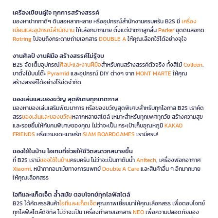
เครื่องเขียนคู่ใจ ทุกการสร้างสรรค์
มองหาปากกาดีๆ ดินสอหลากหลาย หรืออุปกรณ์สำนักงานครบครัน B2S มี
เครื่อง
เขียนและอุปกรณ์สำนักงาน
ให้เลือกมากมาย ตั้งแต่ปากกาลูกลื่น
Parker
ชุดดินสอกด
Rotring
ไปจนถึงกระดาษถ่ายเอกสาร
DOUBLE A
ให้คุณเลือกใช้ได้อย่างจุใจ
งานศิลป์ งานฝีมือ สร้างสรรค์ไม่รู้จบ
B2S จัดเต็มอุปกรณ์
ศิลปะและงานฝีมือ
สำหรับคนสร้างสรรค์ตัวจริง ทั้งสีไม้
Colleen
,
ขาตั้งไม้บนโต๊ะ
Pyramid
และอุปกรณ์ DIY ต่างๆ จาก
MONT MARTE
ให้คุณ
สร้างสรรค์ได้อย่างไร้ขีดจำกัด
ของเล่นและของขวัญ สุดพิเศษทุกเทศกาล
มองหาของเล่นเสริมพัฒนาการ หรือของขวัญสุดพิเศษสำหรับทุกโอกาส B2S เราคัด
สรร
ของเล่นและของขวัญ
หลากหลายสไตล์ เหมาะสำหรับทุกเพศทุกวัย สร้างความสุข
และรอยยิ้มให้กับคนพิเศษของคุณ ไม่ว่าจะเป็น กระเป๋าเก็บอุณหภูมิ
KAKAO
FRIENDS
หรือเกมจดหมายรัก
SIAM BOARDGAMES
เรามีครบ!
ของใช้ในบ้าน ไอเทมที่ช่วยให้ชีวิตสะดวกสบายขึ้น
ที่ B2S เรามี
ของใช้ในบ้าน
ครบครัน ไม่ว่าจะเป็นกาต้มน้ำ
Anitech
, เครื่องฟอกอากาศ
Xiaomi
, หน้ากากอนามัยทางการแพทย์
Double A Care
และสินค้าอื่น ๆ อีกมากมาย
ให้คุณเลือกสรร
ไอทีและแก็ดเจ็ต ล้ำสมัย ตอบโจทย์ทุกไลฟ์สไตล์
B2S ได้คัดสรรสินค้า
ไอทีและแก็ดเจ็ต
คุณภาพเยี่ยมมาให้คุณเลือกสรร เพื่อตอบโจทย์
ทุกไลฟ์สไตล์ดิจิทัล ไม่ว่าจะเป็น เครื่องทำลายเอกสาร
NEO
เพื่อความปลอดภัยของ