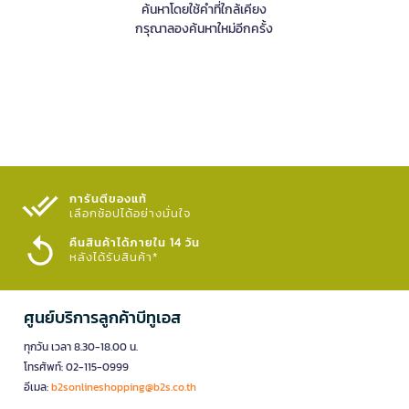
ค้นหาโดยใช้คำที่ใกล้เคียง
กรุณาลองค้นหาใหม่อีกครั้ง
การันตีของแท้
เลือกช้อปได้อย่างมั่นใจ​
คืนสินค้าได้ภายใน 14 วัน
หลังได้รับสินค้า*
ศูนย์บริการลูกค้าบีทูเอส
ทุกวัน เวลา 8.30-18.00 น.
โทรศัพท์: 02-115-0999
อีเมล:
b2sonlineshopping@b2s.co.th