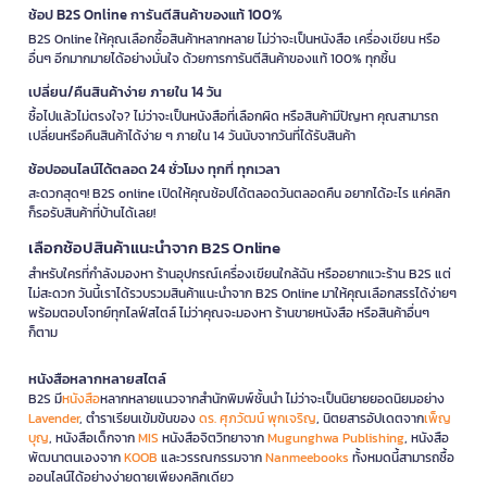
ช้อป B2S Online การันตีสินค้าของแท้ 100%
B2S Online ให้คุณเลือกซื้อสินค้าหลากหลาย ไม่ว่าจะเป็นหนังสือ เครื่องเขียน หรือ
อื่นๆ อีกมากมายได้อย่างมั่นใจ ด้วยการการันตีสินค้าของแท้ 100% ทุกชิ้น
เปลี่ยน/คืนสินค้าง่าย ภายใน 14 วัน
ซื้อไปแล้วไม่ตรงใจ? ไม่ว่าจะเป็นหนังสือที่เลือกผิด หรือสินค้ามีปัญหา คุณสามารถ
เปลี่ยนหรือคืนสินค้าได้ง่าย ๆ ภายใน 14 วันนับจากวันที่ได้รับสินค้า
ช้อปออนไลน์ได้ตลอด 24 ชั่วโมง ทุกที่ ทุกเวลา
สะดวกสุดๆ! B2S online เปิดให้คุณช้อปได้ตลอดวันตลอดคืน อยากได้อะไร แค่คลิก
ก็รอรับสินค้าที่บ้านได้เลย!
เลือกช้อปสินค้าแนะนำจาก B2S Online
สำหรับใครที่กำลังมองหา ร้านอุปกรณ์เครื่องเขียนใกล้ฉัน หรืออยากแวะร้าน B2S แต่
ไม่สะดวก วันนี้เราได้รวบรวมสินค้าแนะนำจาก B2S Online มาให้คุณเลือกสรรได้ง่ายๆ
พร้อมตอบโจทย์ทุกไลฟ์สไตล์ ไม่ว่าคุณจะมองหา ร้านขายหนังสือ หรือสินค้าอื่นๆ
ก็ตาม
หนังสือหลากหลายสไตล์
B2S มี
หนังสือ
หลากหลายแนวจากสำนักพิมพ์ชั้นนำ ไม่ว่าจะเป็นนิยายยอดนิยมอย่าง
Lavender
, ตำราเรียนเข้มข้นของ
ดร. ศุภวัฒน์ พุกเจริญ
, นิตยสารอัปเดตจาก
เพ็ญ
บุญ
, หนังสือเด็กจาก
MIS
หนังสือจิตวิทยาจาก
Mugunghwa Publishing
, หนังสือ
พัฒนาตนเองจาก
KOOB
และวรรณกรรมจาก
Nanmeebooks
ทั้งหมดนี้สามารถซื้อ
ออนไลน์ได้อย่างง่ายดายเพียงคลิกเดียว