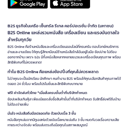
B2S ธุรกิจในเครือ เซ็นทรัล รีเทล คอร์ปอเรชั่น จำกัด (มหาชน)
B2S Online แหล่งรวมหนังสือ เครื่องเขียน และแรงบันดาลใจ
สำหรับทุกวัย
B2S Online คือร้านหนังสือและเครื่องเขียนออนไลน์ที่ครบครัน ตอบโจทย์คนรักการ
อ่านและงานเขียน ให้คุณรู้สึกเหมือนมีร้านหนังสือใกล้ฉันอยู่ในมือ ช้อปง่าย ไม่ต้อง
ออกจากบ้าน เพราะ b2s มีทั้งหนังสือหลากหลายแนวและเครื่องเขียนคุณภาพ พร้อม
สิทธิพิเศษที่ไม่ควรพลาด!
ทำไม B2S Online คือแหล่งช้อปปิ้งที่คุณไม่ควรพลาด
ไม่ว่าคุณจะเป็นนักเรียน นักศึกษา คนทำงาน B2S พร้อมให้คุณเลือกสินค้าคุณภาพได้
ตลอด 24 ชั่วโมง พร้อมโปรโมชั่นและสิทธิพิเศษมากมาย
ฟรี! ค่าจัดส่งทั่วไทย *เมื่อสั่งครบขั้นต่ำที่บริษัทกำหนด
ช้อปเพลินเกินคุ้ม! เพียงมียอดสั่งซื้อสินค้าขั้นต่ำที่บริษัทกำหนด รับสิทธิ์ส่งฟรีถึงบ้าน
ไม่ต้องจ่ายเพิ่ม
มั่นใจ หนังสือถึงมือปลอดภัย ด้วยบับเบิ้ล 3 ชั้น
หนังสือทุกเล่มจากบีทูเอสห่อด้วยบับเบิ้ลหนาแน่นถึง 3 ชั้น หมดกังวลเรื่องความเสีย
หายระหว่างจัดส่ง พร้อมส่งตรงถึงมือคุณในสภาพสมบูรณ์