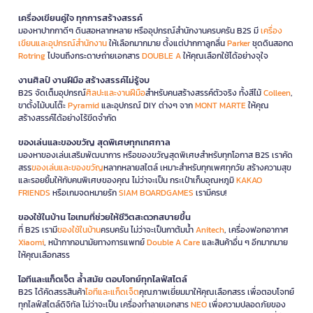
เครื่องเขียนคู่ใจ ทุกการสร้างสรรค์
มองหาปากกาดีๆ ดินสอหลากหลาย หรืออุปกรณ์สำนักงานครบครัน B2S มี
เครื่อง
เขียนและอุปกรณ์สำนักงาน
ให้เลือกมากมาย ตั้งแต่ปากกาลูกลื่น
Parker
ชุดดินสอกด
Rotring
ไปจนถึงกระดาษถ่ายเอกสาร
DOUBLE A
ให้คุณเลือกใช้ได้อย่างจุใจ
งานศิลป์ งานฝีมือ สร้างสรรค์ไม่รู้จบ
B2S จัดเต็มอุปกรณ์
ศิลปะและงานฝีมือ
สำหรับคนสร้างสรรค์ตัวจริง ทั้งสีไม้
Colleen
,
ขาตั้งไม้บนโต๊ะ
Pyramid
และอุปกรณ์ DIY ต่างๆ จาก
MONT MARTE
ให้คุณ
สร้างสรรค์ได้อย่างไร้ขีดจำกัด
ของเล่นและของขวัญ สุดพิเศษทุกเทศกาล
มองหาของเล่นเสริมพัฒนาการ หรือของขวัญสุดพิเศษสำหรับทุกโอกาส B2S เราคัด
สรร
ของเล่นและของขวัญ
หลากหลายสไตล์ เหมาะสำหรับทุกเพศทุกวัย สร้างความสุข
และรอยยิ้มให้กับคนพิเศษของคุณ ไม่ว่าจะเป็น กระเป๋าเก็บอุณหภูมิ
KAKAO
FRIENDS
หรือเกมจดหมายรัก
SIAM BOARDGAMES
เรามีครบ!
ของใช้ในบ้าน ไอเทมที่ช่วยให้ชีวิตสะดวกสบายขึ้น
ที่ B2S เรามี
ของใช้ในบ้าน
ครบครัน ไม่ว่าจะเป็นกาต้มน้ำ
Anitech
, เครื่องฟอกอากาศ
Xiaomi
, หน้ากากอนามัยทางการแพทย์
Double A Care
และสินค้าอื่น ๆ อีกมากมาย
ให้คุณเลือกสรร
ไอทีและแก็ดเจ็ต ล้ำสมัย ตอบโจทย์ทุกไลฟ์สไตล์
B2S ได้คัดสรรสินค้า
ไอทีและแก็ดเจ็ต
คุณภาพเยี่ยมมาให้คุณเลือกสรร เพื่อตอบโจทย์
ทุกไลฟ์สไตล์ดิจิทัล ไม่ว่าจะเป็น เครื่องทำลายเอกสาร
NEO
เพื่อความปลอดภัยของ