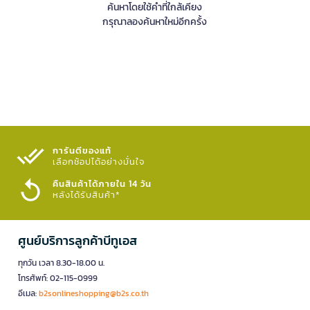
ค้นหาโดยใช้คำที่ใกล้เคียง
กรุณาลองค้นหาใหม่อีกครั้ง
การันตีของแท้
เลือกช้อปได้อย่างมั่นใจ​
คืนสินค้าได้ภายใน 14 วัน
หลังได้รับสินค้า*
ศูนย์บริการลูกค้าบีทูเอส
ทุกวัน เวลา 8.30-18.00 น.
โทรศัพท์: 02-115-0999
อีเมล:
b2sonlineshopping@b2s.co.th