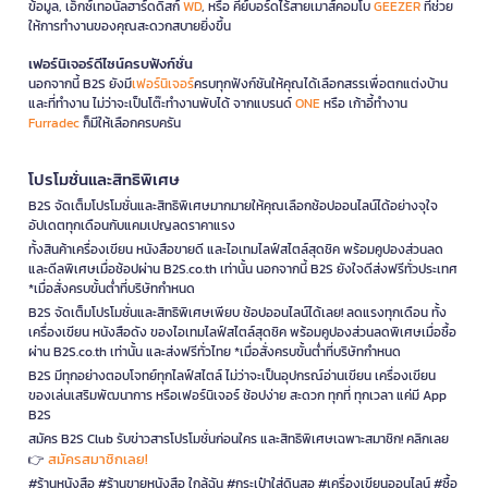
ข้อมูล, เอ็กซ์เทอนัลฮาร์ดดิสก์
WD
, หรือ คีย์บอร์ดไร้สายเมาส์คอมโบ
GEEZER
ที่ช่วย
ให้การทำงานของคุณสะดวกสบายยิ่งขึ้น
เฟอร์นิเจอร์ดีไซน์ครบฟังก์ชั่น
นอกจากนี้ B2S ยังมี
เฟอร์นิเจอร์
ครบทุกฟังก์ชันให้คุณได้เลือกสรรเพื่อตกแต่งบ้าน
และที่ทำงาน ไม่ว่าจะเป็นโต๊ะทำงานพับได้ จากแบรนด์
ONE
หรือ เก้าอี้ทำงาน
Furradec
ก็มีให้เลือกครบครัน
โปรโมชั่นและสิทธิพิเศษ
B2S จัดเต็มโปรโมชั่นและสิทธิพิเศษมากมายให้คุณเลือกช้อปออนไลน์ได้อย่างจุใจ
อัปเดตทุกเดือนกับแคมเปญลดราคาแรง
ทั้งสินค้าเครื่องเขียน หนังสือขายดี และไอเทมไลฟ์สไตล์สุดชิค พร้อมคูปองส่วนลด
และดีลพิเศษเมื่อช้อปผ่าน B2S.co.th เท่านั้น นอกจากนี้ B2S ยังใจดีส่งฟรีทั่วประเทศ
*เมื่อสั่งครบขั้นต่ำที่บริษัทกำหนด
B2S จัดเต็มโปรโมชั่นและสิทธิพิเศษเพียบ ช้อปออนไลน์ได้เลย! ลดแรงทุกเดือน ทั้ง
เครื่องเขียน หนังสือดัง ของไอเทมไลฟ์สไตล์สุดชิค พร้อมคูปองส่วนลดพิเศษเมื่อซื้อ
ผ่าน B2S.co.th เท่านั้น และส่งฟรีทั่วไทย *เมื่อสั่งครบขั้นต่ำที่บริษัทกำหนด
B2S มีทุกอย่างตอบโจทย์ทุกไลฟ์สไตล์ ไม่ว่าจะเป็นอุปกรณ์อ่านเขียน เครื่องเขียน
ของเล่นเสริมพัฒนาการ หรือเฟอร์นิเจอร์ ช้อปง่าย สะดวก ทุกที่ ทุกเวลา แค่มี App
B2S
สมัคร B2S Club รับข่าวสารโปรโมชั่นก่อนใคร และสิทธิพิเศษเฉพาะสมาชิก! คลิกเลย
สมัครสมาชิกเลย!
👉
#ร้านหนังสือ #ร้านขายหนังสือ ใกล้ฉัน #กระเป๋าใส่ดินสอ #เครื่องเขียนออนไลน์ #ซื้อ