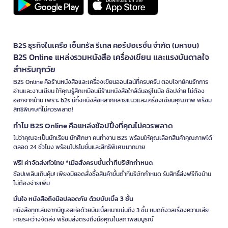
B2S ธุรกิจในเครือ เซ็นทรัล รีเทล คอร์ปอเรชั่น จำกัด (มหาชน)
B2S Online แหล่งรวมหนังสือ เครื่องเขียน และแรงบันดาลใจ
สำหรับทุกวัย
B2S Online คือร้านหนังสือและเครื่องเขียนออนไลน์ที่ครบครัน ตอบโจทย์คนรักการ
อ่านและงานเขียน ให้คุณรู้สึกเหมือนมีร้านหนังสือใกล้ฉันอยู่ในมือ ช้อปง่าย ไม่ต้อง
ออกจากบ้าน เพราะ b2s มีทั้งหนังสือหลากหลายแนวและเครื่องเขียนคุณภาพ พร้อม
สิทธิพิเศษที่ไม่ควรพลาด!
ทำไม B2S Online คือแหล่งช้อปปิ้งที่คุณไม่ควรพลาด
ไม่ว่าคุณจะเป็นนักเรียน นักศึกษา คนทำงาน B2S พร้อมให้คุณเลือกสินค้าคุณภาพได้
ตลอด 24 ชั่วโมง พร้อมโปรโมชั่นและสิทธิพิเศษมากมาย
ฟรี! ค่าจัดส่งทั่วไทย *เมื่อสั่งครบขั้นต่ำที่บริษัทกำหนด
ช้อปเพลินเกินคุ้ม! เพียงมียอดสั่งซื้อสินค้าขั้นต่ำที่บริษัทกำหนด รับสิทธิ์ส่งฟรีถึงบ้าน
ไม่ต้องจ่ายเพิ่ม
มั่นใจ หนังสือถึงมือปลอดภัย ด้วยบับเบิ้ล 3 ชั้น
หนังสือทุกเล่มจากบีทูเอสห่อด้วยบับเบิ้ลหนาแน่นถึง 3 ชั้น หมดกังวลเรื่องความเสีย
หายระหว่างจัดส่ง พร้อมส่งตรงถึงมือคุณในสภาพสมบูรณ์