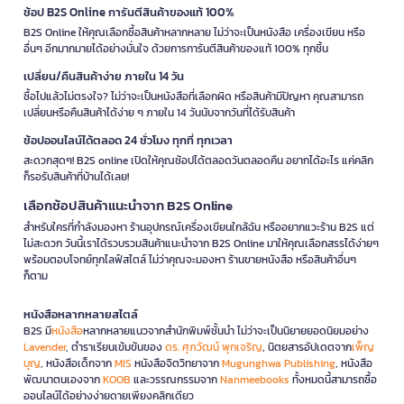
ช้อป B2S Online การันตีสินค้าของแท้ 100%
B2S Online ให้คุณเลือกซื้อสินค้าหลากหลาย ไม่ว่าจะเป็นหนังสือ เครื่องเขียน หรือ
อื่นๆ อีกมากมายได้อย่างมั่นใจ ด้วยการการันตีสินค้าของแท้ 100% ทุกชิ้น
เปลี่ยน/คืนสินค้าง่าย ภายใน 14 วัน
ซื้อไปแล้วไม่ตรงใจ? ไม่ว่าจะเป็นหนังสือที่เลือกผิด หรือสินค้ามีปัญหา คุณสามารถ
เปลี่ยนหรือคืนสินค้าได้ง่าย ๆ ภายใน 14 วันนับจากวันที่ได้รับสินค้า
ช้อปออนไลน์ได้ตลอด 24 ชั่วโมง ทุกที่ ทุกเวลา
สะดวกสุดๆ! B2S online เปิดให้คุณช้อปได้ตลอดวันตลอดคืน อยากได้อะไร แค่คลิก
ก็รอรับสินค้าที่บ้านได้เลย!
เลือกช้อปสินค้าแนะนำจาก B2S Online
สำหรับใครที่กำลังมองหา ร้านอุปกรณ์เครื่องเขียนใกล้ฉัน หรืออยากแวะร้าน B2S แต่
ไม่สะดวก วันนี้เราได้รวบรวมสินค้าแนะนำจาก B2S Online มาให้คุณเลือกสรรได้ง่ายๆ
พร้อมตอบโจทย์ทุกไลฟ์สไตล์ ไม่ว่าคุณจะมองหา ร้านขายหนังสือ หรือสินค้าอื่นๆ
ก็ตาม
หนังสือหลากหลายสไตล์
B2S มี
หนังสือ
หลากหลายแนวจากสำนักพิมพ์ชั้นนำ ไม่ว่าจะเป็นนิยายยอดนิยมอย่าง
Lavender
, ตำราเรียนเข้มข้นของ
ดร. ศุภวัฒน์ พุกเจริญ
, นิตยสารอัปเดตจาก
เพ็ญ
บุญ
, หนังสือเด็กจาก
MIS
หนังสือจิตวิทยาจาก
Mugunghwa Publishing
, หนังสือ
พัฒนาตนเองจาก
KOOB
และวรรณกรรมจาก
Nanmeebooks
ทั้งหมดนี้สามารถซื้อ
ออนไลน์ได้อย่างง่ายดายเพียงคลิกเดียว