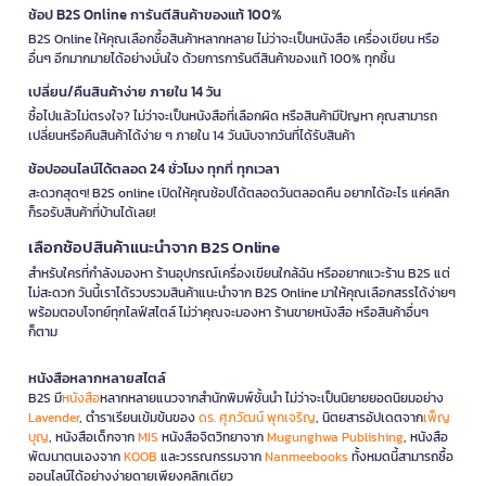
ช้อป B2S Online การันตีสินค้าของแท้ 100%
B2S Online ให้คุณเลือกซื้อสินค้าหลากหลาย ไม่ว่าจะเป็นหนังสือ เครื่องเขียน หรือ
อื่นๆ อีกมากมายได้อย่างมั่นใจ ด้วยการการันตีสินค้าของแท้ 100% ทุกชิ้น
เปลี่ยน/คืนสินค้าง่าย ภายใน 14 วัน
ซื้อไปแล้วไม่ตรงใจ? ไม่ว่าจะเป็นหนังสือที่เลือกผิด หรือสินค้ามีปัญหา คุณสามารถ
เปลี่ยนหรือคืนสินค้าได้ง่าย ๆ ภายใน 14 วันนับจากวันที่ได้รับสินค้า
ช้อปออนไลน์ได้ตลอด 24 ชั่วโมง ทุกที่ ทุกเวลา
สะดวกสุดๆ! B2S online เปิดให้คุณช้อปได้ตลอดวันตลอดคืน อยากได้อะไร แค่คลิก
ก็รอรับสินค้าที่บ้านได้เลย!
เลือกช้อปสินค้าแนะนำจาก B2S Online
สำหรับใครที่กำลังมองหา ร้านอุปกรณ์เครื่องเขียนใกล้ฉัน หรืออยากแวะร้าน B2S แต่
ไม่สะดวก วันนี้เราได้รวบรวมสินค้าแนะนำจาก B2S Online มาให้คุณเลือกสรรได้ง่ายๆ
พร้อมตอบโจทย์ทุกไลฟ์สไตล์ ไม่ว่าคุณจะมองหา ร้านขายหนังสือ หรือสินค้าอื่นๆ
ก็ตาม
หนังสือหลากหลายสไตล์
B2S มี
หนังสือ
หลากหลายแนวจากสำนักพิมพ์ชั้นนำ ไม่ว่าจะเป็นนิยายยอดนิยมอย่าง
Lavender
, ตำราเรียนเข้มข้นของ
ดร. ศุภวัฒน์ พุกเจริญ
, นิตยสารอัปเดตจาก
เพ็ญ
บุญ
, หนังสือเด็กจาก
MIS
หนังสือจิตวิทยาจาก
Mugunghwa Publishing
, หนังสือ
พัฒนาตนเองจาก
KOOB
และวรรณกรรมจาก
Nanmeebooks
ทั้งหมดนี้สามารถซื้อ
ออนไลน์ได้อย่างง่ายดายเพียงคลิกเดียว