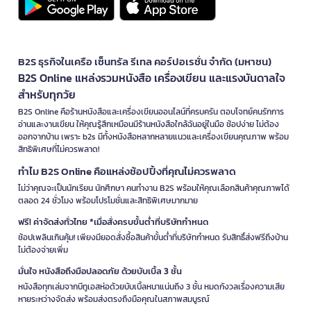
B2S ธุรกิจในเครือ เซ็นทรัล รีเทล คอร์ปอเรชั่น จำกัด (มหาชน)
B2S Online แหล่งรวมหนังสือ เครื่องเขียน และแรงบันดาลใจ
สำหรับทุกวัย
B2S Online คือร้านหนังสือและเครื่องเขียนออนไลน์ที่ครบครัน ตอบโจทย์คนรักการ
อ่านและงานเขียน ให้คุณรู้สึกเหมือนมีร้านหนังสือใกล้ฉันอยู่ในมือ ช้อปง่าย ไม่ต้อง
ออกจากบ้าน เพราะ b2s มีทั้งหนังสือหลากหลายแนวและเครื่องเขียนคุณภาพ พร้อม
สิทธิพิเศษที่ไม่ควรพลาด!
ทำไม B2S Online คือแหล่งช้อปปิ้งที่คุณไม่ควรพลาด
ไม่ว่าคุณจะเป็นนักเรียน นักศึกษา คนทำงาน B2S พร้อมให้คุณเลือกสินค้าคุณภาพได้
ตลอด 24 ชั่วโมง พร้อมโปรโมชั่นและสิทธิพิเศษมากมาย
ฟรี! ค่าจัดส่งทั่วไทย *เมื่อสั่งครบขั้นต่ำที่บริษัทกำหนด
ช้อปเพลินเกินคุ้ม! เพียงมียอดสั่งซื้อสินค้าขั้นต่ำที่บริษัทกำหนด รับสิทธิ์ส่งฟรีถึงบ้าน
ไม่ต้องจ่ายเพิ่ม
มั่นใจ หนังสือถึงมือปลอดภัย ด้วยบับเบิ้ล 3 ชั้น
หนังสือทุกเล่มจากบีทูเอสห่อด้วยบับเบิ้ลหนาแน่นถึง 3 ชั้น หมดกังวลเรื่องความเสีย
หายระหว่างจัดส่ง พร้อมส่งตรงถึงมือคุณในสภาพสมบูรณ์