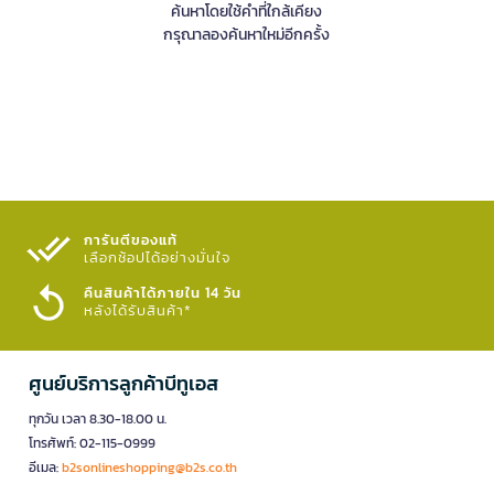
ค้นหาโดยใช้คำที่ใกล้เคียง
กรุณาลองค้นหาใหม่อีกครั้ง
การันตีของแท้
เลือกช้อปได้อย่างมั่นใจ​
คืนสินค้าได้ภายใน 14 วัน
หลังได้รับสินค้า*
ศูนย์บริการลูกค้าบีทูเอส
ทุกวัน เวลา 8.30-18.00 น.
โทรศัพท์: 02-115-0999
อีเมล:
b2sonlineshopping@b2s.co.th