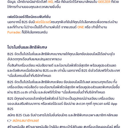
ข้อมูล, เอ็กซ์เทอนัลฮาร์ดดิสก์
WD
, หรือ คีย์บอร์ดไร้สายเมาส์คอมโบ
GEEZER
ที่ช่วย
ให้การทำงานของคุณสะดวกสบายยิ่งขึ้น
เฟอร์นิเจอร์ดีไซน์ครบฟังก์ชั่น
นอกจากนี้ B2S ยังมี
เฟอร์นิเจอร์
ครบทุกฟังก์ชันให้คุณได้เลือกสรรเพื่อตกแต่งบ้าน
และที่ทำงาน ไม่ว่าจะเป็นโต๊ะทำงานพับได้ จากแบรนด์
ONE
หรือ เก้าอี้ทำงาน
Furradec
ก็มีให้เลือกครบครัน
โปรโมชั่นและสิทธิพิเศษ
B2S จัดเต็มโปรโมชั่นและสิทธิพิเศษมากมายให้คุณเลือกช้อปออนไลน์ได้อย่างจุใจ
อัปเดตทุกเดือนกับแคมเปญลดราคาแรง
ทั้งสินค้าเครื่องเขียน หนังสือขายดี และไอเทมไลฟ์สไตล์สุดชิค พร้อมคูปองส่วนลด
และดีลพิเศษเมื่อช้อปผ่าน B2S.co.th เท่านั้น นอกจากนี้ B2S ยังใจดีส่งฟรีทั่วประเทศ
*เมื่อสั่งครบขั้นต่ำที่บริษัทกำหนด
B2S จัดเต็มโปรโมชั่นและสิทธิพิเศษเพียบ ช้อปออนไลน์ได้เลย! ลดแรงทุกเดือน ทั้ง
เครื่องเขียน หนังสือดัง ของไอเทมไลฟ์สไตล์สุดชิค พร้อมคูปองส่วนลดพิเศษเมื่อซื้อ
ผ่าน B2S.co.th เท่านั้น และส่งฟรีทั่วไทย *เมื่อสั่งครบขั้นต่ำที่บริษัทกำหนด
B2S มีทุกอย่างตอบโจทย์ทุกไลฟ์สไตล์ ไม่ว่าจะเป็นอุปกรณ์อ่านเขียน เครื่องเขียน
ของเล่นเสริมพัฒนาการ หรือเฟอร์นิเจอร์ ช้อปง่าย สะดวก ทุกที่ ทุกเวลา แค่มี App
B2S
สมัคร B2S Club รับข่าวสารโปรโมชั่นก่อนใคร และสิทธิพิเศษเฉพาะสมาชิก! คลิกเลย
สมัครสมาชิกเลย!
👉
#ร้านหนังสือ #ร้านขายหนังสือ ใกล้ฉัน #กระเป๋าใส่ดินสอ #เครื่องเขียนออนไลน์ #ซื้อ