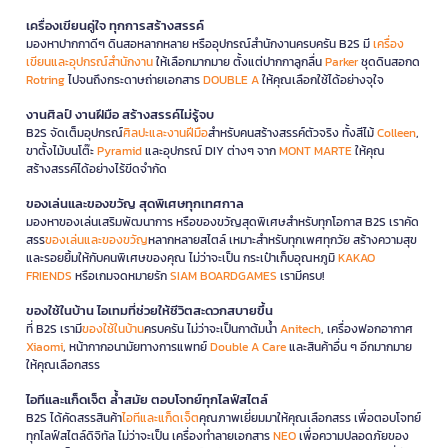
เครื่องเขียนคู่ใจ ทุกการสร้างสรรค์
มองหาปากกาดีๆ ดินสอหลากหลาย หรืออุปกรณ์สำนักงานครบครัน B2S มี
เครื่อง
เขียนและอุปกรณ์สำนักงาน
ให้เลือกมากมาย ตั้งแต่ปากกาลูกลื่น
Parker
ชุดดินสอกด
Rotring
ไปจนถึงกระดาษถ่ายเอกสาร
DOUBLE A
ให้คุณเลือกใช้ได้อย่างจุใจ
งานศิลป์ งานฝีมือ สร้างสรรค์ไม่รู้จบ
B2S จัดเต็มอุปกรณ์
ศิลปะและงานฝีมือ
สำหรับคนสร้างสรรค์ตัวจริง ทั้งสีไม้
Colleen
,
ขาตั้งไม้บนโต๊ะ
Pyramid
และอุปกรณ์ DIY ต่างๆ จาก
MONT MARTE
ให้คุณ
สร้างสรรค์ได้อย่างไร้ขีดจำกัด
ของเล่นและของขวัญ สุดพิเศษทุกเทศกาล
มองหาของเล่นเสริมพัฒนาการ หรือของขวัญสุดพิเศษสำหรับทุกโอกาส B2S เราคัด
สรร
ของเล่นและของขวัญ
หลากหลายสไตล์ เหมาะสำหรับทุกเพศทุกวัย สร้างความสุข
และรอยยิ้มให้กับคนพิเศษของคุณ ไม่ว่าจะเป็น กระเป๋าเก็บอุณหภูมิ
KAKAO
FRIENDS
หรือเกมจดหมายรัก
SIAM BOARDGAMES
เรามีครบ!
ของใช้ในบ้าน ไอเทมที่ช่วยให้ชีวิตสะดวกสบายขึ้น
ที่ B2S เรามี
ของใช้ในบ้าน
ครบครัน ไม่ว่าจะเป็นกาต้มน้ำ
Anitech
, เครื่องฟอกอากาศ
Xiaomi
, หน้ากากอนามัยทางการแพทย์
Double A Care
และสินค้าอื่น ๆ อีกมากมาย
ให้คุณเลือกสรร
ไอทีและแก็ดเจ็ต ล้ำสมัย ตอบโจทย์ทุกไลฟ์สไตล์
B2S ได้คัดสรรสินค้า
ไอทีและแก็ดเจ็ต
คุณภาพเยี่ยมมาให้คุณเลือกสรร เพื่อตอบโจทย์
ทุกไลฟ์สไตล์ดิจิทัล ไม่ว่าจะเป็น เครื่องทำลายเอกสาร
NEO
เพื่อความปลอดภัยของ