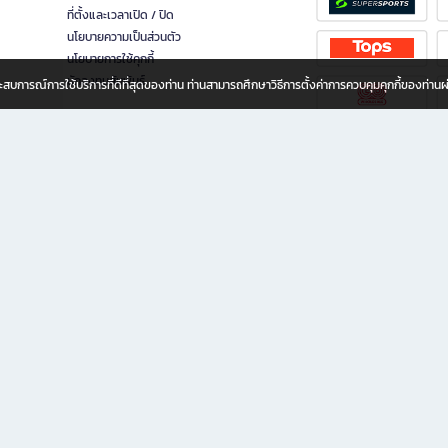
ที่ตั้งและเวลาเปิด / ปิด
นโยบายความเป็นส่วนตัว
นโยบายการใช้คุกกี้
นักลงทุนสัมพันธ์
อประสบการณ์การใช้บริการที่ดีที่สุดของท่าน ท่านสามารถศึกษาวิธีการตั้งค่าการควบคุมคุกกี้ของท่าน
ทุกวัย
ขียน ให้คุณรู้สึกเหมือนมีร้านหนังสือใกล้ฉันอยู่ในมือ ช้อปง่าย ไม่ต้องออกจากบ้าน เพราะ b2
 ชั่วโมง พร้อมโปรโมชั่นและสิทธิพิเศษมากมาย