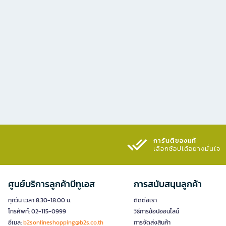
การันตีของแท้
เลือกช้อปได้อย่างมั่นใจ​
ศูนย์บริการลูกค้าบีทูเอส
การสนับสนุนลูกค้า
ทุกวัน เวลา 8.30-18.00 น.
ติดต่อเรา
โทรศัพท์: 02-115-0999
วิธีการช้อปออนไลน์
อีเมล:
b2sonlineshopping@b2s.co.th
การจัดส่งสินค้า