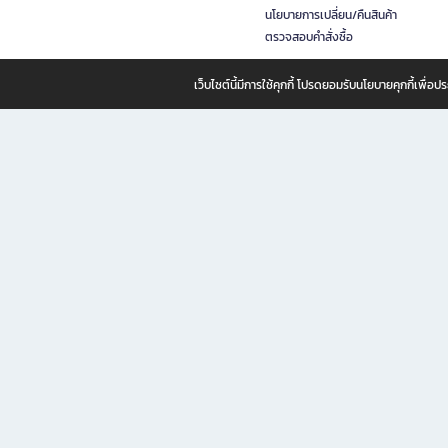
นโยบายการเปลี่ยน/คืนสินค้า
ตรวจสอบคำสั่งซื้อ
เว็บไซต์นี้มีการใช้คุกกี้ โปรดยอมรับนโยบายคุกกี้เพื่
B2S ธุรกิจในเครือ เซ็นทรัล รีเทล คอร์ปอเรชั่น จำกัด (มหาชน)
B2S Online แหล่งรวมหนังสือ เครื่องเขียน และแรงบันดาลใจสำหรับ
B2S Online คือร้านหนังสือและเครื่องเขียนออนไลน์ที่ครบครัน ตอบโจทย์คนรักการอ่านและงานเ
ทำไม B2S Online คือแหล่งช้อปปิ้งที่คุณไม่ควรพลาด
ไม่ว่าคุณจะเป็นนักเรียน นักศึกษา คนทำงาน B2S พร้อมให้คุณเลือกสินค้าคุณภาพได้ตลอด 24