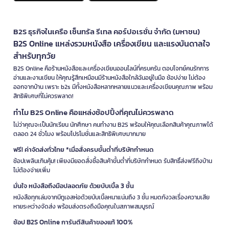
B2S ธุรกิจในเครือ เซ็นทรัล รีเทล คอร์ปอเรชั่น จำกัด (มหาชน)
B2S Online แหล่งรวมหนังสือ เครื่องเขียน และแรงบันดาลใจ
สำหรับทุกวัย
B2S Online คือร้านหนังสือและเครื่องเขียนออนไลน์ที่ครบครัน ตอบโจทย์คนรักการ
อ่านและงานเขียน ให้คุณรู้สึกเหมือนมีร้านหนังสือใกล้ฉันอยู่ในมือ ช้อปง่าย ไม่ต้อง
ออกจากบ้าน เพราะ b2s มีทั้งหนังสือหลากหลายแนวและเครื่องเขียนคุณภาพ พร้อม
สิทธิพิเศษที่ไม่ควรพลาด!
ทำไม B2S Online คือแหล่งช้อปปิ้งที่คุณไม่ควรพลาด
ไม่ว่าคุณจะเป็นนักเรียน นักศึกษา คนทำงาน B2S พร้อมให้คุณเลือกสินค้าคุณภาพได้
ตลอด 24 ชั่วโมง พร้อมโปรโมชั่นและสิทธิพิเศษมากมาย
ฟรี! ค่าจัดส่งทั่วไทย *เมื่อสั่งครบขั้นต่ำที่บริษัทกำหนด
ช้อปเพลินเกินคุ้ม! เพียงมียอดสั่งซื้อสินค้าขั้นต่ำที่บริษัทกำหนด รับสิทธิ์ส่งฟรีถึงบ้าน
ไม่ต้องจ่ายเพิ่ม
มั่นใจ หนังสือถึงมือปลอดภัย ด้วยบับเบิ้ล 3 ชั้น
หนังสือทุกเล่มจากบีทูเอสห่อด้วยบับเบิ้ลหนาแน่นถึง 3 ชั้น หมดกังวลเรื่องความเสีย
หายระหว่างจัดส่ง พร้อมส่งตรงถึงมือคุณในสภาพสมบูรณ์
ช้อป B2S Online การันตีสินค้าของแท้ 100%