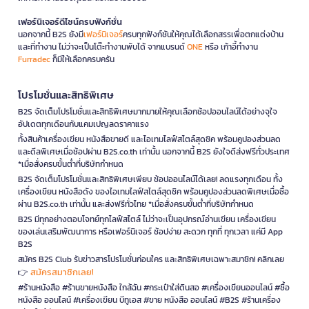
เฟอร์นิเจอร์ดีไซน์ครบฟังก์ชั่น
นอกจากนี้ B2S ยังมี
เฟอร์นิเจอร์
ครบทุกฟังก์ชันให้คุณได้เลือกสรรเพื่อตกแต่งบ้าน
และที่ทำงาน ไม่ว่าจะเป็นโต๊ะทำงานพับได้ จากแบรนด์
ONE
หรือ เก้าอี้ทำงาน
Furradec
ก็มีให้เลือกครบครัน
โปรโมชั่นและสิทธิพิเศษ
B2S จัดเต็มโปรโมชั่นและสิทธิพิเศษมากมายให้คุณเลือกช้อปออนไลน์ได้อย่างจุใจ
อัปเดตทุกเดือนกับแคมเปญลดราคาแรง
ทั้งสินค้าเครื่องเขียน หนังสือขายดี และไอเทมไลฟ์สไตล์สุดชิค พร้อมคูปองส่วนลด
และดีลพิเศษเมื่อช้อปผ่าน B2S.co.th เท่านั้น นอกจากนี้ B2S ยังใจดีส่งฟรีทั่วประเทศ
*เมื่อสั่งครบขั้นต่ำที่บริษัทกำหนด
B2S จัดเต็มโปรโมชั่นและสิทธิพิเศษเพียบ ช้อปออนไลน์ได้เลย! ลดแรงทุกเดือน ทั้ง
เครื่องเขียน หนังสือดัง ของไอเทมไลฟ์สไตล์สุดชิค พร้อมคูปองส่วนลดพิเศษเมื่อซื้อ
ผ่าน B2S.co.th เท่านั้น และส่งฟรีทั่วไทย *เมื่อสั่งครบขั้นต่ำที่บริษัทกำหนด
B2S มีทุกอย่างตอบโจทย์ทุกไลฟ์สไตล์ ไม่ว่าจะเป็นอุปกรณ์อ่านเขียน เครื่องเขียน
ของเล่นเสริมพัฒนาการ หรือเฟอร์นิเจอร์ ช้อปง่าย สะดวก ทุกที่ ทุกเวลา แค่มี App
B2S
สมัคร B2S Club รับข่าวสารโปรโมชั่นก่อนใคร และสิทธิพิเศษเฉพาะสมาชิก! คลิกเลย
สมัครสมาชิกเลย!
👉
#ร้านหนังสือ #ร้านขายหนังสือ ใกล้ฉัน #กระเป๋าใส่ดินสอ #เครื่องเขียนออนไลน์ #ซื้อ
หนังสือ ออนไลน์ #เครื่องเขียน บีทูเอส #ขาย หนังสือ ออนไลน์ #B2S #ร้านเครื่อง