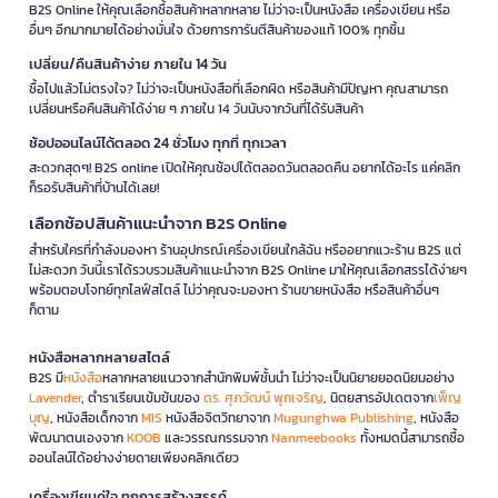
B2S Online ให้คุณเลือกซื้อสินค้าหลากหลาย ไม่ว่าจะเป็นหนังสือ เครื่องเขียน หรือ
อื่นๆ อีกมากมายได้อย่างมั่นใจ ด้วยการการันตีสินค้าของแท้ 100% ทุกชิ้น
เปลี่ยน/คืนสินค้าง่าย ภายใน 14 วัน
ซื้อไปแล้วไม่ตรงใจ? ไม่ว่าจะเป็นหนังสือที่เลือกผิด หรือสินค้ามีปัญหา คุณสามารถ
เปลี่ยนหรือคืนสินค้าได้ง่าย ๆ ภายใน 14 วันนับจากวันที่ได้รับสินค้า
ช้อปออนไลน์ได้ตลอด 24 ชั่วโมง ทุกที่ ทุกเวลา
สะดวกสุดๆ! B2S online เปิดให้คุณช้อปได้ตลอดวันตลอดคืน อยากได้อะไร แค่คลิก
ก็รอรับสินค้าที่บ้านได้เลย!
เลือกช้อปสินค้าแนะนำจาก B2S Online
สำหรับใครที่กำลังมองหา ร้านอุปกรณ์เครื่องเขียนใกล้ฉัน หรืออยากแวะร้าน B2S แต่
ไม่สะดวก วันนี้เราได้รวบรวมสินค้าแนะนำจาก B2S Online มาให้คุณเลือกสรรได้ง่ายๆ
พร้อมตอบโจทย์ทุกไลฟ์สไตล์ ไม่ว่าคุณจะมองหา ร้านขายหนังสือ หรือสินค้าอื่นๆ
ก็ตาม
หนังสือหลากหลายสไตล์
B2S มี
หนังสือ
หลากหลายแนวจากสำนักพิมพ์ชั้นนำ ไม่ว่าจะเป็นนิยายยอดนิยมอย่าง
Lavender
, ตำราเรียนเข้มข้นของ
ดร. ศุภวัฒน์ พุกเจริญ
, นิตยสารอัปเดตจาก
เพ็ญ
บุญ
, หนังสือเด็กจาก
MIS
หนังสือจิตวิทยาจาก
Mugunghwa Publishing
, หนังสือ
พัฒนาตนเองจาก
KOOB
และวรรณกรรมจาก
Nanmeebooks
ทั้งหมดนี้สามารถซื้อ
ออนไลน์ได้อย่างง่ายดายเพียงคลิกเดียว
เครื่องเขียนคู่ใจ ทุกการสร้างสรรค์