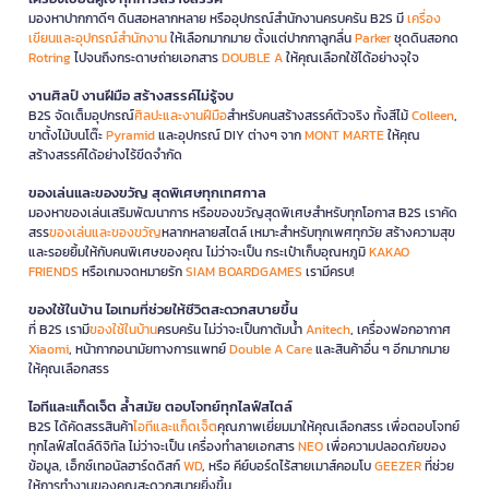
มองหาปากกาดีๆ ดินสอหลากหลาย หรืออุปกรณ์สำนักงานครบครัน B2S มี
เครื่อง
เขียนและอุปกรณ์สำนักงาน
ให้เลือกมากมาย ตั้งแต่ปากกาลูกลื่น
Parker
ชุดดินสอกด
Rotring
ไปจนถึงกระดาษถ่ายเอกสาร
DOUBLE A
ให้คุณเลือกใช้ได้อย่างจุใจ
งานศิลป์ งานฝีมือ สร้างสรรค์ไม่รู้จบ
B2S จัดเต็มอุปกรณ์
ศิลปะและงานฝีมือ
สำหรับคนสร้างสรรค์ตัวจริง ทั้งสีไม้
Colleen
,
ขาตั้งไม้บนโต๊ะ
Pyramid
และอุปกรณ์ DIY ต่างๆ จาก
MONT MARTE
ให้คุณ
สร้างสรรค์ได้อย่างไร้ขีดจำกัด
ของเล่นและของขวัญ สุดพิเศษทุกเทศกาล
มองหาของเล่นเสริมพัฒนาการ หรือของขวัญสุดพิเศษสำหรับทุกโอกาส B2S เราคัด
สรร
ของเล่นและของขวัญ
หลากหลายสไตล์ เหมาะสำหรับทุกเพศทุกวัย สร้างความสุข
และรอยยิ้มให้กับคนพิเศษของคุณ ไม่ว่าจะเป็น กระเป๋าเก็บอุณหภูมิ
KAKAO
FRIENDS
หรือเกมจดหมายรัก
SIAM BOARDGAMES
เรามีครบ!
ของใช้ในบ้าน ไอเทมที่ช่วยให้ชีวิตสะดวกสบายขึ้น
ที่ B2S เรามี
ของใช้ในบ้าน
ครบครัน ไม่ว่าจะเป็นกาต้มน้ำ
Anitech
, เครื่องฟอกอากาศ
Xiaomi
, หน้ากากอนามัยทางการแพทย์
Double A Care
และสินค้าอื่น ๆ อีกมากมาย
ให้คุณเลือกสรร
ไอทีและแก็ดเจ็ต ล้ำสมัย ตอบโจทย์ทุกไลฟ์สไตล์
B2S ได้คัดสรรสินค้า
ไอทีและแก็ดเจ็ต
คุณภาพเยี่ยมมาให้คุณเลือกสรร เพื่อตอบโจทย์
ทุกไลฟ์สไตล์ดิจิทัล ไม่ว่าจะเป็น เครื่องทำลายเอกสาร
NEO
เพื่อความปลอดภัยของ
ข้อมูล, เอ็กซ์เทอนัลฮาร์ดดิสก์
WD
, หรือ คีย์บอร์ดไร้สายเมาส์คอมโบ
GEEZER
ที่ช่วย
ให้การทำงานของคุณสะดวกสบายยิ่งขึ้น