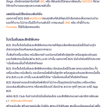
ข้อมูล, เอ็กซ์เทอนัลฮาร์ดดิสก์
WD
, หรือ คีย์บอร์ดไร้สายเมาส์คอมโบ
GEEZER
ที่ช่วย
ให้การทำงานของคุณสะดวกสบายยิ่งขึ้น
เฟอร์นิเจอร์ดีไซน์ครบฟังก์ชั่น
นอกจากนี้ B2S ยังมี
เฟอร์นิเจอร์
ครบทุกฟังก์ชันให้คุณได้เลือกสรรเพื่อตกแต่งบ้าน
และที่ทำงาน ไม่ว่าจะเป็นโต๊ะทำงานพับได้ จากแบรนด์
ONE
หรือ เก้าอี้ทำงาน
Furradec
ก็มีให้เลือกครบครัน
โปรโมชั่นและสิทธิพิเศษ
B2S จัดเต็มโปรโมชั่นและสิทธิพิเศษมากมายให้คุณเลือกช้อปออนไลน์ได้อย่างจุใจ
อัปเดตทุกเดือนกับแคมเปญลดราคาแรง
ทั้งสินค้าเครื่องเขียน หนังสือขายดี และไอเทมไลฟ์สไตล์สุดชิค พร้อมคูปองส่วนลด
และดีลพิเศษเมื่อช้อปผ่าน B2S.co.th เท่านั้น นอกจากนี้ B2S ยังใจดีส่งฟรีทั่วประเทศ
*เมื่อสั่งครบขั้นต่ำที่บริษัทกำหนด
B2S จัดเต็มโปรโมชั่นและสิทธิพิเศษเพียบ ช้อปออนไลน์ได้เลย! ลดแรงทุกเดือน ทั้ง
เครื่องเขียน หนังสือดัง ของไอเทมไลฟ์สไตล์สุดชิค พร้อมคูปองส่วนลดพิเศษเมื่อซื้อ
ผ่าน B2S.co.th เท่านั้น และส่งฟรีทั่วไทย *เมื่อสั่งครบขั้นต่ำที่บริษัทกำหนด
B2S มีทุกอย่างตอบโจทย์ทุกไลฟ์สไตล์ ไม่ว่าจะเป็นอุปกรณ์อ่านเขียน เครื่องเขียน
ของเล่นเสริมพัฒนาการ หรือเฟอร์นิเจอร์ ช้อปง่าย สะดวก ทุกที่ ทุกเวลา แค่มี App
B2S
สมัคร B2S Club รับข่าวสารโปรโมชั่นก่อนใคร และสิทธิพิเศษเฉพาะสมาชิก! คลิกเลย
สมัครสมาชิกเลย!
👉
#ร้านหนังสือ #ร้านขายหนังสือ ใกล้ฉัน #กระเป๋าใส่ดินสอ #เครื่องเขียนออนไลน์ #ซื้อ