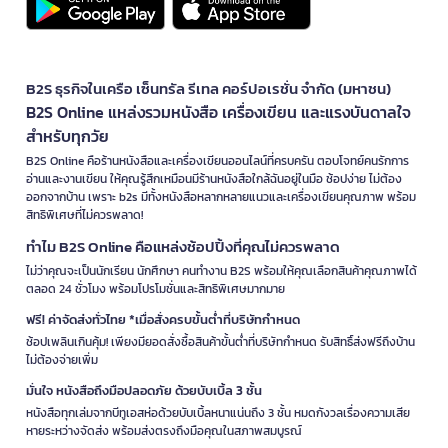
B2S ธุรกิจในเครือ เซ็นทรัล รีเทล คอร์ปอเรชั่น จำกัด (มหาชน)
B2S Online แหล่งรวมหนังสือ เครื่องเขียน และแรงบันดาลใจ
สำหรับทุกวัย
B2S Online คือร้านหนังสือและเครื่องเขียนออนไลน์ที่ครบครัน ตอบโจทย์คนรักการ
อ่านและงานเขียน ให้คุณรู้สึกเหมือนมีร้านหนังสือใกล้ฉันอยู่ในมือ ช้อปง่าย ไม่ต้อง
ออกจากบ้าน เพราะ b2s มีทั้งหนังสือหลากหลายแนวและเครื่องเขียนคุณภาพ พร้อม
สิทธิพิเศษที่ไม่ควรพลาด!
ทำไม B2S Online คือแหล่งช้อปปิ้งที่คุณไม่ควรพลาด
ไม่ว่าคุณจะเป็นนักเรียน นักศึกษา คนทำงาน B2S พร้อมให้คุณเลือกสินค้าคุณภาพได้
ตลอด 24 ชั่วโมง พร้อมโปรโมชั่นและสิทธิพิเศษมากมาย
ฟรี! ค่าจัดส่งทั่วไทย *เมื่อสั่งครบขั้นต่ำที่บริษัทกำหนด
ช้อปเพลินเกินคุ้ม! เพียงมียอดสั่งซื้อสินค้าขั้นต่ำที่บริษัทกำหนด รับสิทธิ์ส่งฟรีถึงบ้าน
ไม่ต้องจ่ายเพิ่ม
มั่นใจ หนังสือถึงมือปลอดภัย ด้วยบับเบิ้ล 3 ชั้น
หนังสือทุกเล่มจากบีทูเอสห่อด้วยบับเบิ้ลหนาแน่นถึง 3 ชั้น หมดกังวลเรื่องความเสีย
หายระหว่างจัดส่ง พร้อมส่งตรงถึงมือคุณในสภาพสมบูรณ์