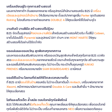
เครื่องเขียนคู่ใจ ทุกการสร้างสรรค์
มองหาปากกาดีๆ ดินสอหลากหลาย หรืออุปกรณ์สำนักงานครบครัน B2S มี
เครื่อง
เขียนและอุปกรณ์สำนักงาน
ให้เลือกมากมาย ตั้งแต่ปากกาลูกลื่น
Parker
ชุดดินสอกด
Rotring
ไปจนถึงกระดาษถ่ายเอกสาร
DOUBLE A
ให้คุณเลือกใช้ได้อย่างจุใจ
งานศิลป์ งานฝีมือ สร้างสรรค์ไม่รู้จบ
B2S จัดเต็มอุปกรณ์
ศิลปะและงานฝีมือ
สำหรับคนสร้างสรรค์ตัวจริง ทั้งสีไม้
Colleen
,
ขาตั้งไม้บนโต๊ะ
Pyramid
และอุปกรณ์ DIY ต่างๆ จาก
MONT MARTE
ให้คุณ
สร้างสรรค์ได้อย่างไร้ขีดจำกัด
ของเล่นและของขวัญ สุดพิเศษทุกเทศกาล
มองหาของเล่นเสริมพัฒนาการ หรือของขวัญสุดพิเศษสำหรับทุกโอกาส B2S เราคัด
สรร
ของเล่นและของขวัญ
หลากหลายสไตล์ เหมาะสำหรับทุกเพศทุกวัย สร้างความสุข
และรอยยิ้มให้กับคนพิเศษของคุณ ไม่ว่าจะเป็น กระเป๋าเก็บอุณหภูมิ
KAKAO
FRIENDS
หรือเกมจดหมายรัก
SIAM BOARDGAMES
เรามีครบ!
ของใช้ในบ้าน ไอเทมที่ช่วยให้ชีวิตสะดวกสบายขึ้น
ที่ B2S เรามี
ของใช้ในบ้าน
ครบครัน ไม่ว่าจะเป็นกาต้มน้ำ
Anitech
, เครื่องฟอกอากาศ
Xiaomi
, หน้ากากอนามัยทางการแพทย์
Double A Care
และสินค้าอื่น ๆ อีกมากมาย
ให้คุณเลือกสรร
ไอทีและแก็ดเจ็ต ล้ำสมัย ตอบโจทย์ทุกไลฟ์สไตล์
B2S ได้คัดสรรสินค้า
ไอทีและแก็ดเจ็ต
คุณภาพเยี่ยมมาให้คุณเลือกสรร เพื่อตอบโจทย์
ทุกไลฟ์สไตล์ดิจิทัล ไม่ว่าจะเป็น เครื่องทำลายเอกสาร
NEO
เพื่อความปลอดภัยของ