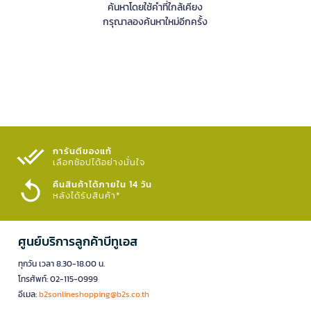
ค้นหาโดยใช้คำที่ใกล้เคียง
กรุณาลองค้นหาใหม่อีกครั้ง
การันตีของแท้
เลือกช้อปได้อย่างมั่นใจ​
คืนสินค้าได้ภายใน 14 วัน
หลังได้รับสินค้า*
ศูนย์บริการลูกค้าบีทูเอส
ทุกวัน เวลา 8.30-18.00 น.
โทรศัพท์: 02-115-0999
อีเมล:
b2sonlineshopping@b2s.co.th