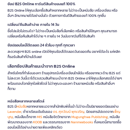
ช้อป B2S Online การันตีสินค้าของแท้ 100%
B2S Online ให้คุณเลือกซื้อสินค้าหลากหลาย ไม่ว่าจะเป็นหนังสือ เครื่องเขียน หรือ
อื่นๆ อีกมากมายได้อย่างมั่นใจ ด้วยการการันตีสินค้าของแท้ 100% ทุกชิ้น
เปลี่ยน/คืนสินค้าง่าย ภายใน 14 วัน
ซื้อไปแล้วไม่ตรงใจ? ไม่ว่าจะเป็นหนังสือที่เลือกผิด หรือสินค้ามีปัญหา คุณสามารถ
เปลี่ยนหรือคืนสินค้าได้ง่าย ๆ ภายใน 14 วันนับจากวันที่ได้รับสินค้า
ช้อปออนไลน์ได้ตลอด 24 ชั่วโมง ทุกที่ ทุกเวลา
สะดวกสุดๆ! B2S online เปิดให้คุณช้อปได้ตลอดวันตลอดคืน อยากได้อะไร แค่คลิก
ก็รอรับสินค้าที่บ้านได้เลย!
เลือกช้อปสินค้าแนะนำจาก B2S Online
สำหรับใครที่กำลังมองหา ร้านอุปกรณ์เครื่องเขียนใกล้ฉัน หรืออยากแวะร้าน B2S แต่
ไม่สะดวก วันนี้เราได้รวบรวมสินค้าแนะนำจาก B2S Online มาให้คุณเลือกสรรได้ง่ายๆ
พร้อมตอบโจทย์ทุกไลฟ์สไตล์ ไม่ว่าคุณจะมองหา ร้านขายหนังสือ หรือสินค้าอื่นๆ
ก็ตาม
หนังสือหลากหลายสไตล์
B2S มี
หนังสือ
หลากหลายแนวจากสำนักพิมพ์ชั้นนำ ไม่ว่าจะเป็นนิยายยอดนิยมอย่าง
Lavender
, ตำราเรียนเข้มข้นของ
ดร. ศุภวัฒน์ พุกเจริญ
, นิตยสารอัปเดตจาก
เพ็ญ
บุญ
, หนังสือเด็กจาก
MIS
หนังสือจิตวิทยาจาก
Mugunghwa Publishing
, หนังสือ
พัฒนาตนเองจาก
KOOB
และวรรณกรรมจาก
Nanmeebooks
ทั้งหมดนี้สามารถซื้อ
ออนไลน์ได้อย่างง่ายดายเพียงคลิกเดียว