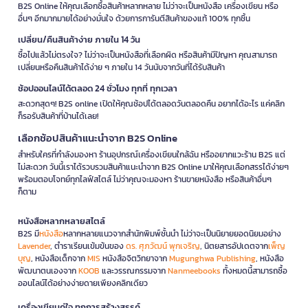
B2S Online ให้คุณเลือกซื้อสินค้าหลากหลาย ไม่ว่าจะเป็นหนังสือ เครื่องเขียน หรือ
อื่นๆ อีกมากมายได้อย่างมั่นใจ ด้วยการการันตีสินค้าของแท้ 100% ทุกชิ้น
เปลี่ยน/คืนสินค้าง่าย ภายใน 14 วัน
ซื้อไปแล้วไม่ตรงใจ? ไม่ว่าจะเป็นหนังสือที่เลือกผิด หรือสินค้ามีปัญหา คุณสามารถ
เปลี่ยนหรือคืนสินค้าได้ง่าย ๆ ภายใน 14 วันนับจากวันที่ได้รับสินค้า
ช้อปออนไลน์ได้ตลอด 24 ชั่วโมง ทุกที่ ทุกเวลา
สะดวกสุดๆ! B2S online เปิดให้คุณช้อปได้ตลอดวันตลอดคืน อยากได้อะไร แค่คลิก
ก็รอรับสินค้าที่บ้านได้เลย!
เลือกช้อปสินค้าแนะนำจาก B2S Online
สำหรับใครที่กำลังมองหา ร้านอุปกรณ์เครื่องเขียนใกล้ฉัน หรืออยากแวะร้าน B2S แต่
ไม่สะดวก วันนี้เราได้รวบรวมสินค้าแนะนำจาก B2S Online มาให้คุณเลือกสรรได้ง่ายๆ
พร้อมตอบโจทย์ทุกไลฟ์สไตล์ ไม่ว่าคุณจะมองหา ร้านขายหนังสือ หรือสินค้าอื่นๆ
ก็ตาม
หนังสือหลากหลายสไตล์
B2S มี
หนังสือ
หลากหลายแนวจากสำนักพิมพ์ชั้นนำ ไม่ว่าจะเป็นนิยายยอดนิยมอย่าง
Lavender
, ตำราเรียนเข้มข้นของ
ดร. ศุภวัฒน์ พุกเจริญ
, นิตยสารอัปเดตจาก
เพ็ญ
บุญ
, หนังสือเด็กจาก
MIS
หนังสือจิตวิทยาจาก
Mugunghwa Publishing
, หนังสือ
พัฒนาตนเองจาก
KOOB
และวรรณกรรมจาก
Nanmeebooks
ทั้งหมดนี้สามารถซื้อ
ออนไลน์ได้อย่างง่ายดายเพียงคลิกเดียว
เครื่องเขียนคู่ใจ ทุกการสร้างสรรค์