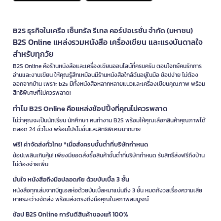
B2S ธุรกิจในเครือ เซ็นทรัล รีเทล คอร์ปอเรชั่น จำกัด (มหาชน)
B2S Online แหล่งรวมหนังสือ เครื่องเขียน และแรงบันดาลใจ
สำหรับทุกวัย
B2S Online คือร้านหนังสือและเครื่องเขียนออนไลน์ที่ครบครัน ตอบโจทย์คนรักการ
อ่านและงานเขียน ให้คุณรู้สึกเหมือนมีร้านหนังสือใกล้ฉันอยู่ในมือ ช้อปง่าย ไม่ต้อง
ออกจากบ้าน เพราะ b2s มีทั้งหนังสือหลากหลายแนวและเครื่องเขียนคุณภาพ พร้อม
สิทธิพิเศษที่ไม่ควรพลาด!
ทำไม B2S Online คือแหล่งช้อปปิ้งที่คุณไม่ควรพลาด
ไม่ว่าคุณจะเป็นนักเรียน นักศึกษา คนทำงาน B2S พร้อมให้คุณเลือกสินค้าคุณภาพได้
ตลอด 24 ชั่วโมง พร้อมโปรโมชั่นและสิทธิพิเศษมากมาย
ฟรี! ค่าจัดส่งทั่วไทย *เมื่อสั่งครบขั้นต่ำที่บริษัทกำหนด
ช้อปเพลินเกินคุ้ม! เพียงมียอดสั่งซื้อสินค้าขั้นต่ำที่บริษัทกำหนด รับสิทธิ์ส่งฟรีถึงบ้าน
ไม่ต้องจ่ายเพิ่ม
มั่นใจ หนังสือถึงมือปลอดภัย ด้วยบับเบิ้ล 3 ชั้น
หนังสือทุกเล่มจากบีทูเอสห่อด้วยบับเบิ้ลหนาแน่นถึง 3 ชั้น หมดกังวลเรื่องความเสีย
หายระหว่างจัดส่ง พร้อมส่งตรงถึงมือคุณในสภาพสมบูรณ์
ช้อป B2S Online การันตีสินค้าของแท้ 100%