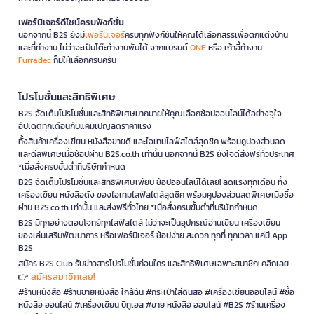
เฟอร์นิเจอร์ดีไซน์ครบฟังก์ชั่น
นอกจากนี้ B2S ยังมี
เฟอร์นิเจอร์
ครบทุกฟังก์ชันให้คุณได้เลือกสรรเพื่อตกแต่งบ้าน
และที่ทำงาน ไม่ว่าจะเป็นโต๊ะทำงานพับได้ จากแบรนด์
ONE
หรือ เก้าอี้ทำงาน
Furradec
ก็มีให้เลือกครบครัน
โปรโมชั่นและสิทธิพิเศษ
B2S จัดเต็มโปรโมชั่นและสิทธิพิเศษมากมายให้คุณเลือกช้อปออนไลน์ได้อย่างจุใจ
อัปเดตทุกเดือนกับแคมเปญลดราคาแรง
ทั้งสินค้าเครื่องเขียน หนังสือขายดี และไอเทมไลฟ์สไตล์สุดชิค พร้อมคูปองส่วนลด
และดีลพิเศษเมื่อช้อปผ่าน B2S.co.th เท่านั้น นอกจากนี้ B2S ยังใจดีส่งฟรีทั่วประเทศ
*เมื่อสั่งครบขั้นต่ำที่บริษัทกำหนด
B2S จัดเต็มโปรโมชั่นและสิทธิพิเศษเพียบ ช้อปออนไลน์ได้เลย! ลดแรงทุกเดือน ทั้ง
เครื่องเขียน หนังสือดัง ของไอเทมไลฟ์สไตล์สุดชิค พร้อมคูปองส่วนลดพิเศษเมื่อซื้อ
ผ่าน B2S.co.th เท่านั้น และส่งฟรีทั่วไทย *เมื่อสั่งครบขั้นต่ำที่บริษัทกำหนด
B2S มีทุกอย่างตอบโจทย์ทุกไลฟ์สไตล์ ไม่ว่าจะเป็นอุปกรณ์อ่านเขียน เครื่องเขียน
ของเล่นเสริมพัฒนาการ หรือเฟอร์นิเจอร์ ช้อปง่าย สะดวก ทุกที่ ทุกเวลา แค่มี App
B2S
สมัคร B2S Club รับข่าวสารโปรโมชั่นก่อนใคร และสิทธิพิเศษเฉพาะสมาชิก! คลิกเลย
สมัครสมาชิกเลย!
👉
#ร้านหนังสือ #ร้านขายหนังสือ ใกล้ฉัน #กระเป๋าใส่ดินสอ #เครื่องเขียนออนไลน์ #ซื้อ
หนังสือ ออนไลน์ #เครื่องเขียน บีทูเอส #ขาย หนังสือ ออนไลน์ #B2S #ร้านเครื่อง