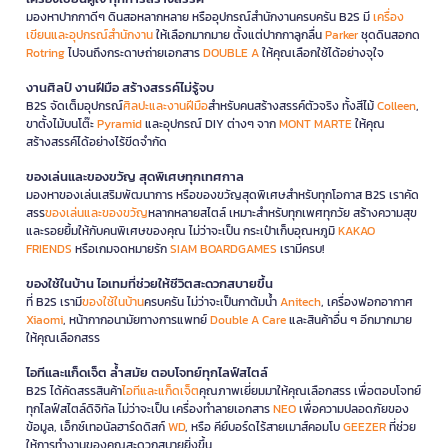
มองหาปากกาดีๆ ดินสอหลากหลาย หรืออุปกรณ์สำนักงานครบครัน B2S มี
เครื่อง
เขียนและอุปกรณ์สำนักงาน
ให้เลือกมากมาย ตั้งแต่ปากกาลูกลื่น
Parker
ชุดดินสอกด
Rotring
ไปจนถึงกระดาษถ่ายเอกสาร
DOUBLE A
ให้คุณเลือกใช้ได้อย่างจุใจ
งานศิลป์ งานฝีมือ สร้างสรรค์ไม่รู้จบ
B2S จัดเต็มอุปกรณ์
ศิลปะและงานฝีมือ
สำหรับคนสร้างสรรค์ตัวจริง ทั้งสีไม้
Colleen
,
ขาตั้งไม้บนโต๊ะ
Pyramid
และอุปกรณ์ DIY ต่างๆ จาก
MONT MARTE
ให้คุณ
สร้างสรรค์ได้อย่างไร้ขีดจำกัด
ของเล่นและของขวัญ สุดพิเศษทุกเทศกาล
มองหาของเล่นเสริมพัฒนาการ หรือของขวัญสุดพิเศษสำหรับทุกโอกาส B2S เราคัด
สรร
ของเล่นและของขวัญ
หลากหลายสไตล์ เหมาะสำหรับทุกเพศทุกวัย สร้างความสุข
และรอยยิ้มให้กับคนพิเศษของคุณ ไม่ว่าจะเป็น กระเป๋าเก็บอุณหภูมิ
KAKAO
FRIENDS
หรือเกมจดหมายรัก
SIAM BOARDGAMES
เรามีครบ!
ของใช้ในบ้าน ไอเทมที่ช่วยให้ชีวิตสะดวกสบายขึ้น
ที่ B2S เรามี
ของใช้ในบ้าน
ครบครัน ไม่ว่าจะเป็นกาต้มน้ำ
Anitech
, เครื่องฟอกอากาศ
Xiaomi
, หน้ากากอนามัยทางการแพทย์
Double A Care
และสินค้าอื่น ๆ อีกมากมาย
ให้คุณเลือกสรร
ไอทีและแก็ดเจ็ต ล้ำสมัย ตอบโจทย์ทุกไลฟ์สไตล์
B2S ได้คัดสรรสินค้า
ไอทีและแก็ดเจ็ต
คุณภาพเยี่ยมมาให้คุณเลือกสรร เพื่อตอบโจทย์
ทุกไลฟ์สไตล์ดิจิทัล ไม่ว่าจะเป็น เครื่องทำลายเอกสาร
NEO
เพื่อความปลอดภัยของ
ข้อมูล, เอ็กซ์เทอนัลฮาร์ดดิสก์
WD
, หรือ คีย์บอร์ดไร้สายเมาส์คอมโบ
GEEZER
ที่ช่วย
ให้การทำงานของคุณสะดวกสบายยิ่งขึ้น