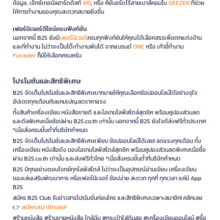
ข้อมูล, เอ็กซ์เทอนัลฮาร์ดดิสก์
WD
, หรือ คีย์บอร์ดไร้สายเมาส์คอมโบ
GEEZER
ที่ช่วย
ให้การทำงานของคุณสะดวกสบายยิ่งขึ้น
เฟอร์นิเจอร์ดีไซน์ครบฟังก์ชั่น
นอกจากนี้ B2S ยังมี
เฟอร์นิเจอร์
ครบทุกฟังก์ชันให้คุณได้เลือกสรรเพื่อตกแต่งบ้าน
และที่ทำงาน ไม่ว่าจะเป็นโต๊ะทำงานพับได้ จากแบรนด์
ONE
หรือ เก้าอี้ทำงาน
Furradec
ก็มีให้เลือกครบครัน
โปรโมชั่นและสิทธิพิเศษ
B2S จัดเต็มโปรโมชั่นและสิทธิพิเศษมากมายให้คุณเลือกช้อปออนไลน์ได้อย่างจุใจ
อัปเดตทุกเดือนกับแคมเปญลดราคาแรง
ทั้งสินค้าเครื่องเขียน หนังสือขายดี และไอเทมไลฟ์สไตล์สุดชิค พร้อมคูปองส่วนลด
และดีลพิเศษเมื่อช้อปผ่าน B2S.co.th เท่านั้น นอกจากนี้ B2S ยังใจดีส่งฟรีทั่วประเทศ
*เมื่อสั่งครบขั้นต่ำที่บริษัทกำหนด
B2S จัดเต็มโปรโมชั่นและสิทธิพิเศษเพียบ ช้อปออนไลน์ได้เลย! ลดแรงทุกเดือน ทั้ง
เครื่องเขียน หนังสือดัง ของไอเทมไลฟ์สไตล์สุดชิค พร้อมคูปองส่วนลดพิเศษเมื่อซื้อ
ผ่าน B2S.co.th เท่านั้น และส่งฟรีทั่วไทย *เมื่อสั่งครบขั้นต่ำที่บริษัทกำหนด
B2S มีทุกอย่างตอบโจทย์ทุกไลฟ์สไตล์ ไม่ว่าจะเป็นอุปกรณ์อ่านเขียน เครื่องเขียน
ของเล่นเสริมพัฒนาการ หรือเฟอร์นิเจอร์ ช้อปง่าย สะดวก ทุกที่ ทุกเวลา แค่มี App
B2S
สมัคร B2S Club รับข่าวสารโปรโมชั่นก่อนใคร และสิทธิพิเศษเฉพาะสมาชิก! คลิกเลย
สมัครสมาชิกเลย!
👉
#ร้านหนังสือ #ร้านขายหนังสือ ใกล้ฉัน #กระเป๋าใส่ดินสอ #เครื่องเขียนออนไลน์ #ซื้อ