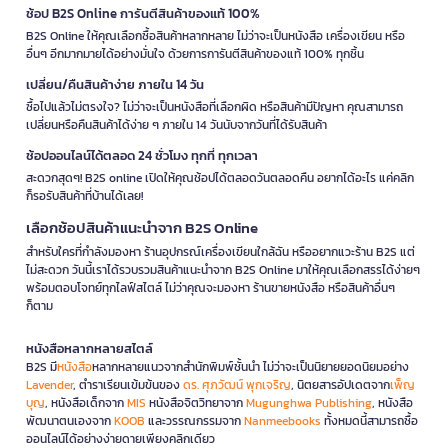
ช้อป B2S Online การันตีสินค้าของแท้ 100%
B2S Online ให้คุณเลือกซื้อสินค้าหลากหลาย ไม่ว่าจะเป็นหนังสือ เครื่องเขียน หรือ
อื่นๆ อีกมากมายได้อย่างมั่นใจ ด้วยการการันตีสินค้าของแท้ 100% ทุกชิ้น
เปลี่ยน/คืนสินค้าง่าย ภายใน 14 วัน
ซื้อไปแล้วไม่ตรงใจ? ไม่ว่าจะเป็นหนังสือที่เลือกผิด หรือสินค้ามีปัญหา คุณสามารถ
เปลี่ยนหรือคืนสินค้าได้ง่าย ๆ ภายใน 14 วันนับจากวันที่ได้รับสินค้า
ช้อปออนไลน์ได้ตลอด 24 ชั่วโมง ทุกที่ ทุกเวลา
สะดวกสุดๆ! B2S online เปิดให้คุณช้อปได้ตลอดวันตลอดคืน อยากได้อะไร แค่คลิก
ก็รอรับสินค้าที่บ้านได้เลย!
เลือกช้อปสินค้าแนะนำจาก B2S Online
สำหรับใครที่กำลังมองหา ร้านอุปกรณ์เครื่องเขียนใกล้ฉัน หรืออยากแวะร้าน B2S แต่
ไม่สะดวก วันนี้เราได้รวบรวมสินค้าแนะนำจาก B2S Online มาให้คุณเลือกสรรได้ง่ายๆ
พร้อมตอบโจทย์ทุกไลฟ์สไตล์ ไม่ว่าคุณจะมองหา ร้านขายหนังสือ หรือสินค้าอื่นๆ
ก็ตาม
หนังสือหลากหลายสไตล์
B2S มี
หนังสือ
หลากหลายแนวจากสำนักพิมพ์ชั้นนำ ไม่ว่าจะเป็นนิยายยอดนิยมอย่าง
Lavender
, ตำราเรียนเข้มข้นของ
ดร. ศุภวัฒน์ พุกเจริญ
, นิตยสารอัปเดตจาก
เพ็ญ
บุญ
, หนังสือเด็กจาก
MIS
หนังสือจิตวิทยาจาก
Mugunghwa Publishing
, หนังสือ
พัฒนาตนเองจาก
KOOB
และวรรณกรรมจาก
Nanmeebooks
ทั้งหมดนี้สามารถซื้อ
ออนไลน์ได้อย่างง่ายดายเพียงคลิกเดียว