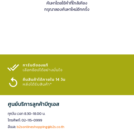
ค้นหาโดยใช้คำที่ใกล้เคียง
กรุณาลองค้นหาใหม่อีกครั้ง
การันตีของแท้
เลือกช้อปได้อย่างมั่นใจ​
คืนสินค้าได้ภายใน 14 วัน
หลังได้รับสินค้า*
ศูนย์บริการลูกค้าบีทูเอส
ทุกวัน เวลา 8.30-18.00 น.
โทรศัพท์: 02-115-0999
อีเมล:
b2sonlineshopping@b2s.co.th