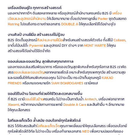
เครื่องเขียนคู่ใจ ทุกการสร้างสรรค์
มองหาปากกาดีๆ ดินสอหลากหลาย หรืออุปกรณ์สำนักงานครบครัน B2S มี
เครื่อง
เขียนและอุปกรณ์สำนักงาน
ให้เลือกมากมาย ตั้งแต่ปากกาลูกลื่น
Parker
ชุดดินสอกด
Rotring
ไปจนถึงกระดาษถ่ายเอกสาร
DOUBLE A
ให้คุณเลือกใช้ได้อย่างจุใจ
งานศิลป์ งานฝีมือ สร้างสรรค์ไม่รู้จบ
B2S จัดเต็มอุปกรณ์
ศิลปะและงานฝีมือ
สำหรับคนสร้างสรรค์ตัวจริง ทั้งสีไม้
Colleen
,
ขาตั้งไม้บนโต๊ะ
Pyramid
และอุปกรณ์ DIY ต่างๆ จาก
MONT MARTE
ให้คุณ
สร้างสรรค์ได้อย่างไร้ขีดจำกัด
ของเล่นและของขวัญ สุดพิเศษทุกเทศกาล
มองหาของเล่นเสริมพัฒนาการ หรือของขวัญสุดพิเศษสำหรับทุกโอกาส B2S เราคัด
สรร
ของเล่นและของขวัญ
หลากหลายสไตล์ เหมาะสำหรับทุกเพศทุกวัย สร้างความสุข
และรอยยิ้มให้กับคนพิเศษของคุณ ไม่ว่าจะเป็น กระเป๋าเก็บอุณหภูมิ
KAKAO
FRIENDS
หรือเกมจดหมายรัก
SIAM BOARDGAMES
เรามีครบ!
ของใช้ในบ้าน ไอเทมที่ช่วยให้ชีวิตสะดวกสบายขึ้น
ที่ B2S เรามี
ของใช้ในบ้าน
ครบครัน ไม่ว่าจะเป็นกาต้มน้ำ
Anitech
, เครื่องฟอกอากาศ
Xiaomi
, หน้ากากอนามัยทางการแพทย์
Double A Care
และสินค้าอื่น ๆ อีกมากมาย
ให้คุณเลือกสรร
ไอทีและแก็ดเจ็ต ล้ำสมัย ตอบโจทย์ทุกไลฟ์สไตล์
B2S ได้คัดสรรสินค้า
ไอทีและแก็ดเจ็ต
คุณภาพเยี่ยมมาให้คุณเลือกสรร เพื่อตอบโจทย์
ทุกไลฟ์สไตล์ดิจิทัล ไม่ว่าจะเป็น เครื่องทำลายเอกสาร
NEO
เพื่อความปลอดภัยของ