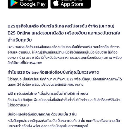
B2S ธุรกิจในเครือ เซ็นทรัล รีเทล คอร์ปอเรชั่น จำกัด (มหาชน)
B2S Online แหล่งรวมหนังสือ เครื่องเขียน และแรงบันดาลใจ
สำหรับทุกวัย
B2S Online คือร้านหนังสือและเครื่องเขียนออนไลน์ที่ครบครัน ตอบโจทย์คนรักการ
อ่านและงานเขียน ให้คุณรู้สึกเหมือนมีร้านหนังสือใกล้ฉันอยู่ในมือ ช้อปง่าย ไม่ต้อง
ออกจากบ้าน เพราะ b2s มีทั้งหนังสือหลากหลายแนวและเครื่องเขียนคุณภาพ พร้อม
สิทธิพิเศษที่ไม่ควรพลาด!
ทำไม B2S Online คือแหล่งช้อปปิ้งที่คุณไม่ควรพลาด
ไม่ว่าคุณจะเป็นนักเรียน นักศึกษา คนทำงาน B2S พร้อมให้คุณเลือกสินค้าคุณภาพได้
ตลอด 24 ชั่วโมง พร้อมโปรโมชั่นและสิทธิพิเศษมากมาย
ฟรี! ค่าจัดส่งทั่วไทย *เมื่อสั่งครบขั้นต่ำที่บริษัทกำหนด
ช้อปเพลินเกินคุ้ม! เพียงมียอดสั่งซื้อสินค้าขั้นต่ำที่บริษัทกำหนด รับสิทธิ์ส่งฟรีถึงบ้าน
ไม่ต้องจ่ายเพิ่ม
มั่นใจ หนังสือถึงมือปลอดภัย ด้วยบับเบิ้ล 3 ชั้น
หนังสือทุกเล่มจากบีทูเอสห่อด้วยบับเบิ้ลหนาแน่นถึง 3 ชั้น หมดกังวลเรื่องความเสีย
หายระหว่างจัดส่ง พร้อมส่งตรงถึงมือคุณในสภาพสมบูรณ์