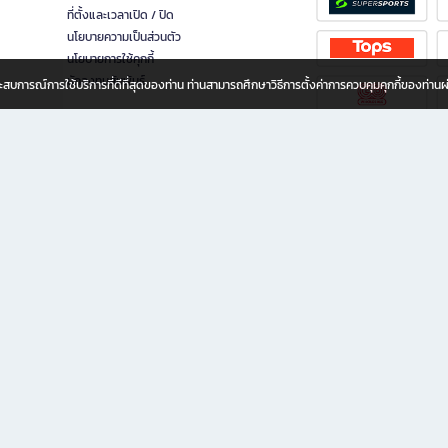
ที่ตั้งและเวลาเปิด / ปิด
นโยบายความเป็นส่วนตัว
นโยบายการใช้คุกกี้
นักลงทุนสัมพันธ์
อประสบการณ์การใช้บริการที่ดีที่สุดของท่าน ท่านสามารถศึกษาวิธีการตั้งค่าการควบคุมคุกกี้ของท่าน
ทุกวัย
ขียน ให้คุณรู้สึกเหมือนมีร้านหนังสือใกล้ฉันอยู่ในมือ ช้อปง่าย ไม่ต้องออกจากบ้าน เพราะ b2
 ชั่วโมง พร้อมโปรโมชั่นและสิทธิพิเศษมากมาย