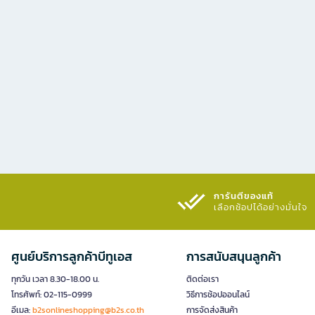
การันตีของแท้
เลือกช้อปได้อย่างมั่นใจ​
ศูนย์บริการลูกค้าบีทูเอส
การสนับสนุนลูกค้า
ทุกวัน เวลา 8.30-18.00 น.
ติดต่อเรา
โทรศัพท์: 02-115-0999
วิธีการช้อปออนไลน์
อีเมล:
b2sonlineshopping@b2s.co.th
การจัดส่งสินค้า