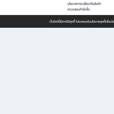
นโยบายการเปลี่ยน/คืนสินค้า
ตรวจสอบคำสั่งซื้อ
เว็บไซต์นี้มีการใช้คุกกี้ โปรดยอมรับนโยบายคุกกี้เพื่
B2S ธุรกิจในเครือ เซ็นทรัล รีเทล คอร์ปอเรชั่น จำกัด (มหาชน)
B2S Online แหล่งรวมหนังสือ เครื่องเขียน และแรงบันดาลใจสำหรับ
B2S Online คือร้านหนังสือและเครื่องเขียนออนไลน์ที่ครบครัน ตอบโจทย์คนรักการอ่านและงานเ
ทำไม B2S Online คือแหล่งช้อปปิ้งที่คุณไม่ควรพลาด
ไม่ว่าคุณจะเป็นนักเรียน นักศึกษา คนทำงาน B2S พร้อมให้คุณเลือกสินค้าคุณภาพได้ตลอด 24