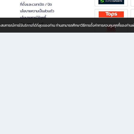
ที่ตั้งและเวลาเปิด / ปิด
นโยบายความเป็นส่วนตัว
นโยบายการใช้คุกกี้
นักลงทุนสัมพันธ์
อประสบการณ์การใช้บริการที่ดีที่สุดของท่าน ท่านสามารถศึกษาวิธีการตั้งค่าการควบคุมคุกกี้ของท่าน
ทุกวัย
ขียน ให้คุณรู้สึกเหมือนมีร้านหนังสือใกล้ฉันอยู่ในมือ ช้อปง่าย ไม่ต้องออกจากบ้าน เพราะ b2
 ชั่วโมง พร้อมโปรโมชั่นและสิทธิพิเศษมากมาย