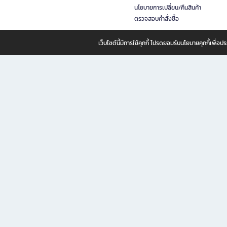
นโยบายการเปลี่ยน/คืนสินค้า
ตรวจสอบคำสั่งซื้อ
เว็บไซต์นี้มีการใช้คุกกี้ โปรดยอมรับนโยบายคุกกี้เพื่
B2S ธุรกิจในเครือ เซ็นทรัล รีเทล คอร์ปอเรชั่น จำกัด (มหาชน)
B2S Online แหล่งรวมหนังสือ เครื่องเขียน และแรงบันดาลใจสำหรับ
B2S Online คือร้านหนังสือและเครื่องเขียนออนไลน์ที่ครบครัน ตอบโจทย์คนรักการอ่านและงานเ
ทำไม B2S Online คือแหล่งช้อปปิ้งที่คุณไม่ควรพลาด
ไม่ว่าคุณจะเป็นนักเรียน นักศึกษา คนทำงาน B2S พร้อมให้คุณเลือกสินค้าคุณภาพได้ตลอด 24