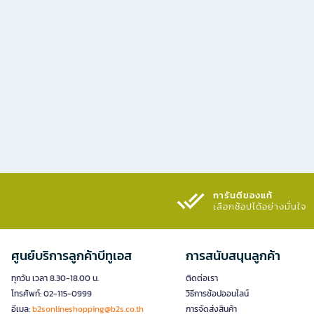
การันตีของแท้
เลือกช้อปได้อย่างมั่นใจ​
ศูนย์บริการลูกค้าบีทูเอส
การสนับสนุนลูกค้า
ทุกวัน เวลา 8.30-18.00 น.
ติดต่อเรา
โทรศัพท์: 02-115-0999
วิธีการช้อปออนไลน์
อีเมล:
b2sonlineshopping@b2s.co.th
การจัดส่งสินค้า