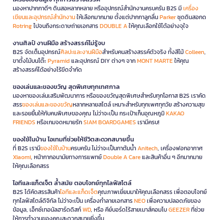
มองหาปากกาดีๆ ดินสอหลากหลาย หรืออุปกรณ์สำนักงานครบครัน B2S มี
เครื่อง
เขียนและอุปกรณ์สำนักงาน
ให้เลือกมากมาย ตั้งแต่ปากกาลูกลื่น
Parker
ชุดดินสอกด
Rotring
ไปจนถึงกระดาษถ่ายเอกสาร
DOUBLE A
ให้คุณเลือกใช้ได้อย่างจุใจ
งานศิลป์ งานฝีมือ สร้างสรรค์ไม่รู้จบ
B2S จัดเต็มอุปกรณ์
ศิลปะและงานฝีมือ
สำหรับคนสร้างสรรค์ตัวจริง ทั้งสีไม้
Colleen
,
ขาตั้งไม้บนโต๊ะ
Pyramid
และอุปกรณ์ DIY ต่างๆ จาก
MONT MARTE
ให้คุณ
สร้างสรรค์ได้อย่างไร้ขีดจำกัด
ของเล่นและของขวัญ สุดพิเศษทุกเทศกาล
มองหาของเล่นเสริมพัฒนาการ หรือของขวัญสุดพิเศษสำหรับทุกโอกาส B2S เราคัด
สรร
ของเล่นและของขวัญ
หลากหลายสไตล์ เหมาะสำหรับทุกเพศทุกวัย สร้างความสุข
และรอยยิ้มให้กับคนพิเศษของคุณ ไม่ว่าจะเป็น กระเป๋าเก็บอุณหภูมิ
KAKAO
FRIENDS
หรือเกมจดหมายรัก
SIAM BOARDGAMES
เรามีครบ!
ของใช้ในบ้าน ไอเทมที่ช่วยให้ชีวิตสะดวกสบายขึ้น
ที่ B2S เรามี
ของใช้ในบ้าน
ครบครัน ไม่ว่าจะเป็นกาต้มน้ำ
Anitech
, เครื่องฟอกอากาศ
Xiaomi
, หน้ากากอนามัยทางการแพทย์
Double A Care
และสินค้าอื่น ๆ อีกมากมาย
ให้คุณเลือกสรร
ไอทีและแก็ดเจ็ต ล้ำสมัย ตอบโจทย์ทุกไลฟ์สไตล์
B2S ได้คัดสรรสินค้า
ไอทีและแก็ดเจ็ต
คุณภาพเยี่ยมมาให้คุณเลือกสรร เพื่อตอบโจทย์
ทุกไลฟ์สไตล์ดิจิทัล ไม่ว่าจะเป็น เครื่องทำลายเอกสาร
NEO
เพื่อความปลอดภัยของ
ข้อมูล, เอ็กซ์เทอนัลฮาร์ดดิสก์
WD
, หรือ คีย์บอร์ดไร้สายเมาส์คอมโบ
GEEZER
ที่ช่วย
ให้การทำงานของคุณสะดวกสบายยิ่งขึ้น