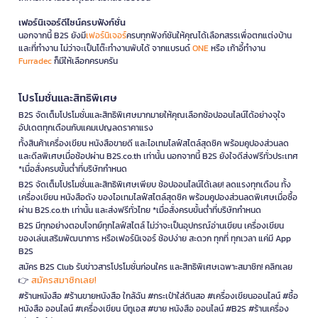
เฟอร์นิเจอร์ดีไซน์ครบฟังก์ชั่น
นอกจากนี้ B2S ยังมี
เฟอร์นิเจอร์
ครบทุกฟังก์ชันให้คุณได้เลือกสรรเพื่อตกแต่งบ้าน
และที่ทำงาน ไม่ว่าจะเป็นโต๊ะทำงานพับได้ จากแบรนด์
ONE
หรือ เก้าอี้ทำงาน
Furradec
ก็มีให้เลือกครบครัน
โปรโมชั่นและสิทธิพิเศษ
B2S จัดเต็มโปรโมชั่นและสิทธิพิเศษมากมายให้คุณเลือกช้อปออนไลน์ได้อย่างจุใจ
อัปเดตทุกเดือนกับแคมเปญลดราคาแรง
ทั้งสินค้าเครื่องเขียน หนังสือขายดี และไอเทมไลฟ์สไตล์สุดชิค พร้อมคูปองส่วนลด
และดีลพิเศษเมื่อช้อปผ่าน B2S.co.th เท่านั้น นอกจากนี้ B2S ยังใจดีส่งฟรีทั่วประเทศ
*เมื่อสั่งครบขั้นต่ำที่บริษัทกำหนด
B2S จัดเต็มโปรโมชั่นและสิทธิพิเศษเพียบ ช้อปออนไลน์ได้เลย! ลดแรงทุกเดือน ทั้ง
เครื่องเขียน หนังสือดัง ของไอเทมไลฟ์สไตล์สุดชิค พร้อมคูปองส่วนลดพิเศษเมื่อซื้อ
ผ่าน B2S.co.th เท่านั้น และส่งฟรีทั่วไทย *เมื่อสั่งครบขั้นต่ำที่บริษัทกำหนด
B2S มีทุกอย่างตอบโจทย์ทุกไลฟ์สไตล์ ไม่ว่าจะเป็นอุปกรณ์อ่านเขียน เครื่องเขียน
ของเล่นเสริมพัฒนาการ หรือเฟอร์นิเจอร์ ช้อปง่าย สะดวก ทุกที่ ทุกเวลา แค่มี App
B2S
สมัคร B2S Club รับข่าวสารโปรโมชั่นก่อนใคร และสิทธิพิเศษเฉพาะสมาชิก! คลิกเลย
สมัครสมาชิกเลย!
👉
#ร้านหนังสือ #ร้านขายหนังสือ ใกล้ฉัน #กระเป๋าใส่ดินสอ #เครื่องเขียนออนไลน์ #ซื้อ
หนังสือ ออนไลน์ #เครื่องเขียน บีทูเอส #ขาย หนังสือ ออนไลน์ #B2S #ร้านเครื่อง