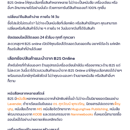
B2S Online ให้คุณเลือกซื้อสินค้าหลากหลาย ไม่ว่าจะเป็นหนังสือ เครื่องเขียน หรือ
อื่นๆ อีกมากมายได้อย่างมั่นใจ ด้วยการการันตีสินค้าของแท้ 100% ทุกชิ้น
เปลี่ยน/คืนสินค้าง่าย ภายใน 14 วัน
ซื้อไปแล้วไม่ตรงใจ? ไม่ว่าจะเป็นหนังสือที่เลือกผิด หรือสินค้ามีปัญหา คุณสามารถ
เปลี่ยนหรือคืนสินค้าได้ง่าย ๆ ภายใน 14 วันนับจากวันที่ได้รับสินค้า
ช้อปออนไลน์ได้ตลอด 24 ชั่วโมง ทุกที่ ทุกเวลา
สะดวกสุดๆ! B2S online เปิดให้คุณช้อปได้ตลอดวันตลอดคืน อยากได้อะไร แค่คลิก
ก็รอรับสินค้าที่บ้านได้เลย!
เลือกช้อปสินค้าแนะนำจาก B2S Online
สำหรับใครที่กำลังมองหา ร้านอุปกรณ์เครื่องเขียนใกล้ฉัน หรืออยากแวะร้าน B2S แต่
ไม่สะดวก วันนี้เราได้รวบรวมสินค้าแนะนำจาก B2S Online มาให้คุณเลือกสรรได้ง่ายๆ
พร้อมตอบโจทย์ทุกไลฟ์สไตล์ ไม่ว่าคุณจะมองหา ร้านขายหนังสือ หรือสินค้าอื่นๆ
ก็ตาม
หนังสือหลากหลายสไตล์
B2S มี
หนังสือ
หลากหลายแนวจากสำนักพิมพ์ชั้นนำ ไม่ว่าจะเป็นนิยายยอดนิยมอย่าง
Lavender
, ตำราเรียนเข้มข้นของ
ดร. ศุภวัฒน์ พุกเจริญ
, นิตยสารอัปเดตจาก
เพ็ญ
บุญ
, หนังสือเด็กจาก
MIS
หนังสือจิตวิทยาจาก
Mugunghwa Publishing
, หนังสือ
พัฒนาตนเองจาก
KOOB
และวรรณกรรมจาก
Nanmeebooks
ทั้งหมดนี้สามารถซื้อ
ออนไลน์ได้อย่างง่ายดายเพียงคลิกเดียว
เครื่องเขียนคู่ใจ ทุกการสร้างสรรค์