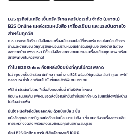
B2S ธุรกิจในเครือ เซ็นทรัล รีเทล คอร์ปอเรชั่น จำกัด (มหาชน)
B2S Online แหล่งรวมหนังสือ เครื่องเขียน และแรงบันดาลใจ
สำหรับทุกวัย
B2S Online คือร้านหนังสือและเครื่องเขียนออนไลน์ที่ครบครัน ตอบโจทย์คนรักการ
อ่านและงานเขียน ให้คุณรู้สึกเหมือนมีร้านหนังสือใกล้ฉันอยู่ในมือ ช้อปง่าย ไม่ต้อง
ออกจากบ้าน เพราะ b2s มีทั้งหนังสือหลากหลายแนวและเครื่องเขียนคุณภาพ พร้อม
สิทธิพิเศษที่ไม่ควรพลาด!
ทำไม B2S Online คือแหล่งช้อปปิ้งที่คุณไม่ควรพลาด
ไม่ว่าคุณจะเป็นนักเรียน นักศึกษา คนทำงาน B2S พร้อมให้คุณเลือกสินค้าคุณภาพได้
ตลอด 24 ชั่วโมง พร้อมโปรโมชั่นและสิทธิพิเศษมากมาย
ฟรี! ค่าจัดส่งทั่วไทย *เมื่อสั่งครบขั้นต่ำที่บริษัทกำหนด
ช้อปเพลินเกินคุ้ม! เพียงมียอดสั่งซื้อสินค้าขั้นต่ำที่บริษัทกำหนด รับสิทธิ์ส่งฟรีถึงบ้าน
ไม่ต้องจ่ายเพิ่ม
มั่นใจ หนังสือถึงมือปลอดภัย ด้วยบับเบิ้ล 3 ชั้น
หนังสือทุกเล่มจากบีทูเอสห่อด้วยบับเบิ้ลหนาแน่นถึง 3 ชั้น หมดกังวลเรื่องความเสีย
หายระหว่างจัดส่ง พร้อมส่งตรงถึงมือคุณในสภาพสมบูรณ์
ช้อป B2S Online การันตีสินค้าของแท้ 100%