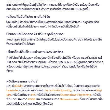
B2S Online ให้คุณเลือกซื้อสินค้าหลากหลาย ไม่ว่าจะเป็นหนังสือ เครื่องเขียน หรือ
อื่นๆ อีกมากมายได้อย่างมั่นใจ ด้วยการการันตีสินค้าของแท้ 100% ทุกชิ้น
เปลี่ยน/คืนสินค้าง่าย ภายใน 14 วัน
ซื้อไปแล้วไม่ตรงใจ? ไม่ว่าจะเป็นหนังสือที่เลือกผิด หรือสินค้ามีปัญหา คุณสามารถ
เปลี่ยนหรือคืนสินค้าได้ง่าย ๆ ภายใน 14 วันนับจากวันที่ได้รับสินค้า
ช้อปออนไลน์ได้ตลอด 24 ชั่วโมง ทุกที่ ทุกเวลา
สะดวกสุดๆ! B2S online เปิดให้คุณช้อปได้ตลอดวันตลอดคืน อยากได้อะไร แค่คลิก
ก็รอรับสินค้าที่บ้านได้เลย!
เลือกช้อปสินค้าแนะนำจาก B2S Online
สำหรับใครที่กำลังมองหา ร้านอุปกรณ์เครื่องเขียนใกล้ฉัน หรืออยากแวะร้าน B2S แต่
ไม่สะดวก วันนี้เราได้รวบรวมสินค้าแนะนำจาก B2S Online มาให้คุณเลือกสรรได้ง่ายๆ
พร้อมตอบโจทย์ทุกไลฟ์สไตล์ ไม่ว่าคุณจะมองหา ร้านขายหนังสือ หรือสินค้าอื่นๆ
ก็ตาม
หนังสือหลากหลายสไตล์
B2S มี
หนังสือ
หลากหลายแนวจากสำนักพิมพ์ชั้นนำ ไม่ว่าจะเป็นนิยายยอดนิยมอย่าง
Lavender
, ตำราเรียนเข้มข้นของ
ดร. ศุภวัฒน์ พุกเจริญ
, นิตยสารอัปเดตจาก
เพ็ญ
บุญ
, หนังสือเด็กจาก
MIS
หนังสือจิตวิทยาจาก
Mugunghwa Publishing
, หนังสือ
พัฒนาตนเองจาก
KOOB
และวรรณกรรมจาก
Nanmeebooks
ทั้งหมดนี้สามารถซื้อ
ออนไลน์ได้อย่างง่ายดายเพียงคลิกเดียว