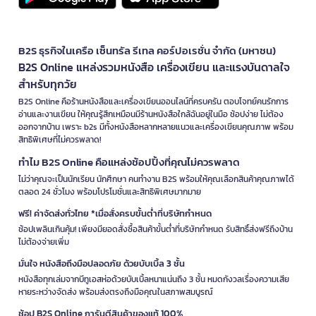
B2S ธุรกิจในเครือ เซ็นทรัล รีเทล คอร์ปอเรชั่น จำกัด (มหาชน)
B2S Online แหล่งรวมหนังสือ เครื่องเขียน และแรงบันดาลใจ
สำหรับทุกวัย
B2S Online คือร้านหนังสือและเครื่องเขียนออนไลน์ที่ครบครัน ตอบโจทย์คนรักการ
อ่านและงานเขียน ให้คุณรู้สึกเหมือนมีร้านหนังสือใกล้ฉันอยู่ในมือ ช้อปง่าย ไม่ต้อง
ออกจากบ้าน เพราะ b2s มีทั้งหนังสือหลากหลายแนวและเครื่องเขียนคุณภาพ พร้อม
สิทธิพิเศษที่ไม่ควรพลาด!
ทำไม B2S Online คือแหล่งช้อปปิ้งที่คุณไม่ควรพลาด
ไม่ว่าคุณจะเป็นนักเรียน นักศึกษา คนทำงาน B2S พร้อมให้คุณเลือกสินค้าคุณภาพได้
ตลอด 24 ชั่วโมง พร้อมโปรโมชั่นและสิทธิพิเศษมากมาย
ฟรี! ค่าจัดส่งทั่วไทย *เมื่อสั่งครบขั้นต่ำที่บริษัทกำหนด
ช้อปเพลินเกินคุ้ม! เพียงมียอดสั่งซื้อสินค้าขั้นต่ำที่บริษัทกำหนด รับสิทธิ์ส่งฟรีถึงบ้าน
ไม่ต้องจ่ายเพิ่ม
มั่นใจ หนังสือถึงมือปลอดภัย ด้วยบับเบิ้ล 3 ชั้น
หนังสือทุกเล่มจากบีทูเอสห่อด้วยบับเบิ้ลหนาแน่นถึง 3 ชั้น หมดกังวลเรื่องความเสีย
หายระหว่างจัดส่ง พร้อมส่งตรงถึงมือคุณในสภาพสมบูรณ์
ช้อป B2S Online การันตีสินค้าของแท้ 100%