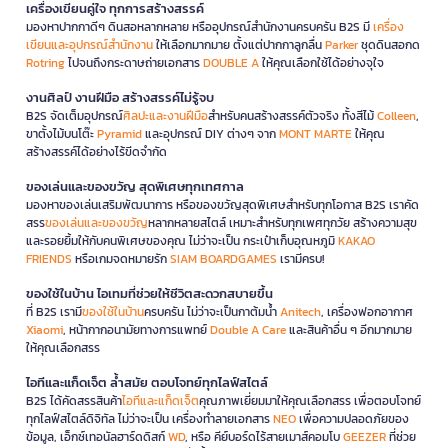
เครื่องเขียนคู่ใจ ทุกการสร้างสรรค์
มองหาปากกาดีๆ ดินสอหลากหลาย หรืออุปกรณ์สำนักงานครบครัน B2S มี
เครื่อง
เขียนและอุปกรณ์สำนักงาน
ให้เลือกมากมาย ตั้งแต่ปากกาลูกลื่น
Parker
ชุดดินสอกด
Rotring
ไปจนถึงกระดาษถ่ายเอกสาร
DOUBLE A
ให้คุณเลือกใช้ได้อย่างจุใจ
งานศิลป์ งานฝีมือ สร้างสรรค์ไม่รู้จบ
B2S จัดเต็มอุปกรณ์
ศิลปะและงานฝีมือ
สำหรับคนสร้างสรรค์ตัวจริง ทั้งสีไม้
Colleen
,
ขาตั้งไม้บนโต๊ะ
Pyramid
และอุปกรณ์ DIY ต่างๆ จาก
MONT MARTE
ให้คุณ
สร้างสรรค์ได้อย่างไร้ขีดจำกัด
ของเล่นและของขวัญ สุดพิเศษทุกเทศกาล
มองหาของเล่นเสริมพัฒนาการ หรือของขวัญสุดพิเศษสำหรับทุกโอกาส B2S เราคัด
สรร
ของเล่นและของขวัญ
หลากหลายสไตล์ เหมาะสำหรับทุกเพศทุกวัย สร้างความสุข
และรอยยิ้มให้กับคนพิเศษของคุณ ไม่ว่าจะเป็น กระเป๋าเก็บอุณหภูมิ
KAKAO
FRIENDS
หรือเกมจดหมายรัก
SIAM BOARDGAMES
เรามีครบ!
ของใช้ในบ้าน ไอเทมที่ช่วยให้ชีวิตสะดวกสบายขึ้น
ที่ B2S เรามี
ของใช้ในบ้าน
ครบครัน ไม่ว่าจะเป็นกาต้มน้ำ
Anitech
, เครื่องฟอกอากาศ
Xiaomi
, หน้ากากอนามัยทางการแพทย์
Double A Care
และสินค้าอื่น ๆ อีกมากมาย
ให้คุณเลือกสรร
ไอทีและแก็ดเจ็ต ล้ำสมัย ตอบโจทย์ทุกไลฟ์สไตล์
B2S ได้คัดสรรสินค้า
ไอทีและแก็ดเจ็ต
คุณภาพเยี่ยมมาให้คุณเลือกสรร เพื่อตอบโจทย์
ทุกไลฟ์สไตล์ดิจิทัล ไม่ว่าจะเป็น เครื่องทำลายเอกสาร
NEO
เพื่อความปลอดภัยของ
ข้อมูล, เอ็กซ์เทอนัลฮาร์ดดิสก์
WD
, หรือ คีย์บอร์ดไร้สายเมาส์คอมโบ
GEEZER
ที่ช่วย