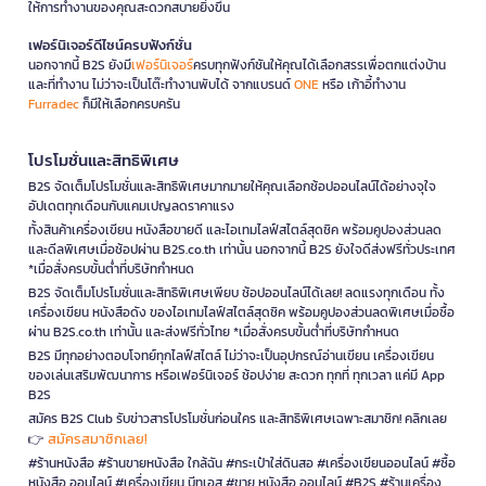
ให้การทำงานของคุณสะดวกสบายยิ่งขึ้น
เฟอร์นิเจอร์ดีไซน์ครบฟังก์ชั่น
นอกจากนี้ B2S ยังมี
เฟอร์นิเจอร์
ครบทุกฟังก์ชันให้คุณได้เลือกสรรเพื่อตกแต่งบ้าน
และที่ทำงาน ไม่ว่าจะเป็นโต๊ะทำงานพับได้ จากแบรนด์
ONE
หรือ เก้าอี้ทำงาน
Furradec
ก็มีให้เลือกครบครัน
โปรโมชั่นและสิทธิพิเศษ
B2S จัดเต็มโปรโมชั่นและสิทธิพิเศษมากมายให้คุณเลือกช้อปออนไลน์ได้อย่างจุใจ
อัปเดตทุกเดือนกับแคมเปญลดราคาแรง
ทั้งสินค้าเครื่องเขียน หนังสือขายดี และไอเทมไลฟ์สไตล์สุดชิค พร้อมคูปองส่วนลด
และดีลพิเศษเมื่อช้อปผ่าน B2S.co.th เท่านั้น นอกจากนี้ B2S ยังใจดีส่งฟรีทั่วประเทศ
*เมื่อสั่งครบขั้นต่ำที่บริษัทกำหนด
B2S จัดเต็มโปรโมชั่นและสิทธิพิเศษเพียบ ช้อปออนไลน์ได้เลย! ลดแรงทุกเดือน ทั้ง
เครื่องเขียน หนังสือดัง ของไอเทมไลฟ์สไตล์สุดชิค พร้อมคูปองส่วนลดพิเศษเมื่อซื้อ
ผ่าน B2S.co.th เท่านั้น และส่งฟรีทั่วไทย *เมื่อสั่งครบขั้นต่ำที่บริษัทกำหนด
B2S มีทุกอย่างตอบโจทย์ทุกไลฟ์สไตล์ ไม่ว่าจะเป็นอุปกรณ์อ่านเขียน เครื่องเขียน
ของเล่นเสริมพัฒนาการ หรือเฟอร์นิเจอร์ ช้อปง่าย สะดวก ทุกที่ ทุกเวลา แค่มี App
B2S
สมัคร B2S Club รับข่าวสารโปรโมชั่นก่อนใคร และสิทธิพิเศษเฉพาะสมาชิก! คลิกเลย
สมัครสมาชิกเลย!
👉
#ร้านหนังสือ #ร้านขายหนังสือ ใกล้ฉัน #กระเป๋าใส่ดินสอ #เครื่องเขียนออนไลน์ #ซื้อ
หนังสือ ออนไลน์ #เครื่องเขียน บีทูเอส #ขาย หนังสือ ออนไลน์ #B2S #ร้านเครื่อง