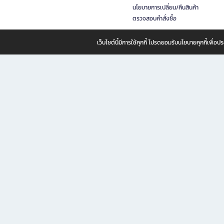
นโยบายการเปลี่ยน/คืนสินค้า
ตรวจสอบคำสั่งซื้อ
เว็บไซต์นี้มีการใช้คุกกี้ โปรดยอมรับนโยบายคุกกี้เพื่
B2S ธุรกิจในเครือ เซ็นทรัล รีเทล คอร์ปอเรชั่น จำกัด (มหาชน)
B2S Online แหล่งรวมหนังสือ เครื่องเขียน และแรงบันดาลใจสำหรับ
B2S Online คือร้านหนังสือและเครื่องเขียนออนไลน์ที่ครบครัน ตอบโจทย์คนรักการอ่านและงานเ
ทำไม B2S Online คือแหล่งช้อปปิ้งที่คุณไม่ควรพลาด
ไม่ว่าคุณจะเป็นนักเรียน นักศึกษา คนทำงาน B2S พร้อมให้คุณเลือกสินค้าคุณภาพได้ตลอด 24