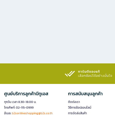
การันตีของแท้
เลือกช้อปได้อย่างมั่นใจ​
ศูนย์บริการลูกค้าบีทูเอส
การสนับสนุนลูกค้า
ทุกวัน เวลา 8.30-18.00 น.
ติดต่อเรา
โทรศัพท์: 02-115-0999
วิธีการช้อปออนไลน์
อีเมล:
b2sonlineshopping@b2s.co.th
การจัดส่งสินค้า