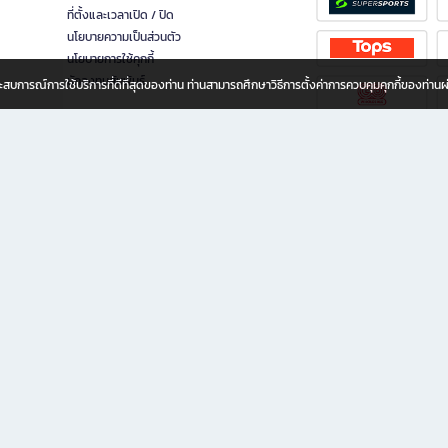
ที่ตั้งและเวลาเปิด / ปิด
นโยบายความเป็นส่วนตัว
นโยบายการใช้คุกกี้
นักลงทุนสัมพันธ์
อประสบการณ์การใช้บริการที่ดีที่สุดของท่าน ท่านสามารถศึกษาวิธีการตั้งค่าการควบคุมคุกกี้ของท่าน
ทุกวัย
ขียน ให้คุณรู้สึกเหมือนมีร้านหนังสือใกล้ฉันอยู่ในมือ ช้อปง่าย ไม่ต้องออกจากบ้าน เพราะ b2
 ชั่วโมง พร้อมโปรโมชั่นและสิทธิพิเศษมากมาย