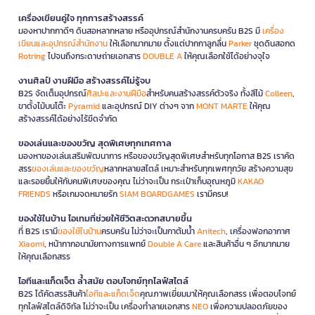
เครื่องเขียนคู่ใจ ทุกการสร้างสรรค์
มองหาปากกาดีๆ ดินสอหลากหลาย หรืออุปกรณ์สำนักงานครบครัน B2S มี
เครื่อง
เขียนและอุปกรณ์สำนักงาน
ให้เลือกมากมาย ตั้งแต่ปากกาลูกลื่น
Parker
ชุดดินสอกด
Rotring
ไปจนถึงกระดาษถ่ายเอกสาร
DOUBLE A
ให้คุณเลือกใช้ได้อย่างจุใจ
งานศิลป์ งานฝีมือ สร้างสรรค์ไม่รู้จบ
B2S จัดเต็มอุปกรณ์
ศิลปะและงานฝีมือ
สำหรับคนสร้างสรรค์ตัวจริง ทั้งสีไม้
Colleen
,
ขาตั้งไม้บนโต๊ะ
Pyramid
และอุปกรณ์ DIY ต่างๆ จาก
MONT MARTE
ให้คุณ
สร้างสรรค์ได้อย่างไร้ขีดจำกัด
ของเล่นและของขวัญ สุดพิเศษทุกเทศกาล
มองหาของเล่นเสริมพัฒนาการ หรือของขวัญสุดพิเศษสำหรับทุกโอกาส B2S เราคัด
สรร
ของเล่นและของขวัญ
หลากหลายสไตล์ เหมาะสำหรับทุกเพศทุกวัย สร้างความสุข
และรอยยิ้มให้กับคนพิเศษของคุณ ไม่ว่าจะเป็น กระเป๋าเก็บอุณหภูมิ
KAKAO
FRIENDS
หรือเกมจดหมายรัก
SIAM BOARDGAMES
เรามีครบ!
ของใช้ในบ้าน ไอเทมที่ช่วยให้ชีวิตสะดวกสบายขึ้น
ที่ B2S เรามี
ของใช้ในบ้าน
ครบครัน ไม่ว่าจะเป็นกาต้มน้ำ
Anitech
, เครื่องฟอกอากาศ
Xiaomi
, หน้ากากอนามัยทางการแพทย์
Double A Care
และสินค้าอื่น ๆ อีกมากมาย
ให้คุณเลือกสรร
ไอทีและแก็ดเจ็ต ล้ำสมัย ตอบโจทย์ทุกไลฟ์สไตล์
B2S ได้คัดสรรสินค้า
ไอทีและแก็ดเจ็ต
คุณภาพเยี่ยมมาให้คุณเลือกสรร เพื่อตอบโจทย์
ทุกไลฟ์สไตล์ดิจิทัล ไม่ว่าจะเป็น เครื่องทำลายเอกสาร
NEO
เพื่อความปลอดภัยของ