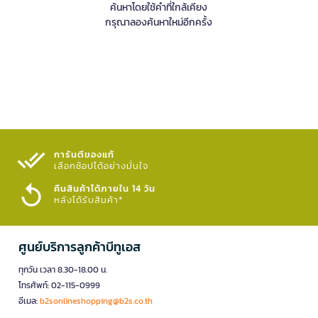
ค้นหาโดยใช้คำที่ใกล้เคียง
กรุณาลองค้นหาใหม่อีกครั้ง
การันตีของแท้
เลือกช้อปได้อย่างมั่นใจ​
คืนสินค้าได้ภายใน 14 วัน
หลังได้รับสินค้า*
ศูนย์บริการลูกค้าบีทูเอส
ทุกวัน เวลา 8.30-18.00 น.
โทรศัพท์: 02-115-0999
อีเมล:
b2sonlineshopping@b2s.co.th