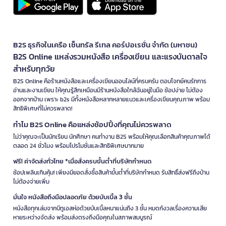
B2S ธุรกิจในเครือ เซ็นทรัล รีเทล คอร์ปอเรชั่น จำกัด (มหาชน)
B2S Online แหล่งรวมหนังสือ เครื่องเขียน และแรงบันดาลใจ
สำหรับทุกวัย
B2S Online คือร้านหนังสือและเครื่องเขียนออนไลน์ที่ครบครัน ตอบโจทย์คนรักการ
อ่านและงานเขียน ให้คุณรู้สึกเหมือนมีร้านหนังสือใกล้ฉันอยู่ในมือ ช้อปง่าย ไม่ต้อง
ออกจากบ้าน เพราะ b2s มีทั้งหนังสือหลากหลายแนวและเครื่องเขียนคุณภาพ พร้อม
สิทธิพิเศษที่ไม่ควรพลาด!
ทำไม B2S Online คือแหล่งช้อปปิ้งที่คุณไม่ควรพลาด
ไม่ว่าคุณจะเป็นนักเรียน นักศึกษา คนทำงาน B2S พร้อมให้คุณเลือกสินค้าคุณภาพได้
ตลอด 24 ชั่วโมง พร้อมโปรโมชั่นและสิทธิพิเศษมากมาย
ฟรี! ค่าจัดส่งทั่วไทย *เมื่อสั่งครบขั้นต่ำที่บริษัทกำหนด
ช้อปเพลินเกินคุ้ม! เพียงมียอดสั่งซื้อสินค้าขั้นต่ำที่บริษัทกำหนด รับสิทธิ์ส่งฟรีถึงบ้าน
ไม่ต้องจ่ายเพิ่ม
มั่นใจ หนังสือถึงมือปลอดภัย ด้วยบับเบิ้ล 3 ชั้น
หนังสือทุกเล่มจากบีทูเอสห่อด้วยบับเบิ้ลหนาแน่นถึง 3 ชั้น หมดกังวลเรื่องความเสีย
หายระหว่างจัดส่ง พร้อมส่งตรงถึงมือคุณในสภาพสมบูรณ์