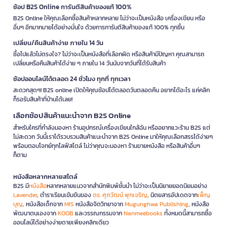
ช้อป B2S Online การันตีสินค้าของแท้ 100%
B2S Online ให้คุณเลือกซื้อสินค้าหลากหลาย ไม่ว่าจะเป็นหนังสือ เครื่องเขียน หรือ
อื่นๆ อีกมากมายได้อย่างมั่นใจ ด้วยการการันตีสินค้าของแท้ 100% ทุกชิ้น
เปลี่ยน/คืนสินค้าง่าย ภายใน 14 วัน
ซื้อไปแล้วไม่ตรงใจ? ไม่ว่าจะเป็นหนังสือที่เลือกผิด หรือสินค้ามีปัญหา คุณสามารถ
เปลี่ยนหรือคืนสินค้าได้ง่าย ๆ ภายใน 14 วันนับจากวันที่ได้รับสินค้า
ช้อปออนไลน์ได้ตลอด 24 ชั่วโมง ทุกที่ ทุกเวลา
สะดวกสุดๆ! B2S online เปิดให้คุณช้อปได้ตลอดวันตลอดคืน อยากได้อะไร แค่คลิก
ก็รอรับสินค้าที่บ้านได้เลย!
เลือกช้อปสินค้าแนะนำจาก B2S Online
สำหรับใครที่กำลังมองหา ร้านอุปกรณ์เครื่องเขียนใกล้ฉัน หรืออยากแวะร้าน B2S แต่
ไม่สะดวก วันนี้เราได้รวบรวมสินค้าแนะนำจาก B2S Online มาให้คุณเลือกสรรได้ง่ายๆ
พร้อมตอบโจทย์ทุกไลฟ์สไตล์ ไม่ว่าคุณจะมองหา ร้านขายหนังสือ หรือสินค้าอื่นๆ
ก็ตาม
หนังสือหลากหลายสไตล์
B2S มี
หนังสือ
หลากหลายแนวจากสำนักพิมพ์ชั้นนำ ไม่ว่าจะเป็นนิยายยอดนิยมอย่าง
Lavender
, ตำราเรียนเข้มข้นของ
ดร. ศุภวัฒน์ พุกเจริญ
, นิตยสารอัปเดตจาก
เพ็ญ
บุญ
, หนังสือเด็กจาก
MIS
หนังสือจิตวิทยาจาก
Mugunghwa Publishing
, หนังสือ
พัฒนาตนเองจาก
KOOB
และวรรณกรรมจาก
Nanmeebooks
ทั้งหมดนี้สามารถซื้อ
ออนไลน์ได้อย่างง่ายดายเพียงคลิกเดียว