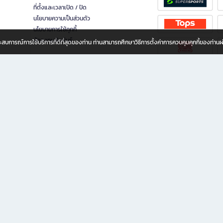
ที่ตั้งและเวลาเปิด / ปิด
นโยบายความเป็นส่วนตัว
นโยบายการใช้คุกกี้
นักลงทุนสัมพันธ์
อประสบการณ์การใช้บริการที่ดีที่สุดของท่าน ท่านสามารถศึกษาวิธีการตั้งค่าการควบคุมคุกกี้ของท่าน
ทุกวัย
ขียน ให้คุณรู้สึกเหมือนมีร้านหนังสือใกล้ฉันอยู่ในมือ ช้อปง่าย ไม่ต้องออกจากบ้าน เพราะ b2
 ชั่วโมง พร้อมโปรโมชั่นและสิทธิพิเศษมากมาย