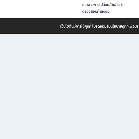
นโยบายการเปลี่ยน/คืนสินค้า
ตรวจสอบคำสั่งซื้อ
เว็บไซต์นี้มีการใช้คุกกี้ โปรดยอมรับนโยบายคุกกี้เพื่
B2S ธุรกิจในเครือ เซ็นทรัล รีเทล คอร์ปอเรชั่น จำกัด (มหาชน)
B2S Online แหล่งรวมหนังสือ เครื่องเขียน และแรงบันดาลใจสำหรับ
B2S Online คือร้านหนังสือและเครื่องเขียนออนไลน์ที่ครบครัน ตอบโจทย์คนรักการอ่านและงานเ
ทำไม B2S Online คือแหล่งช้อปปิ้งที่คุณไม่ควรพลาด
ไม่ว่าคุณจะเป็นนักเรียน นักศึกษา คนทำงาน B2S พร้อมให้คุณเลือกสินค้าคุณภาพได้ตลอด 24