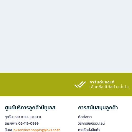
การันตีของแท้
เลือกช้อปได้อย่างมั่นใจ​
ศูนย์บริการลูกค้าบีทูเอส
การสนับสนุนลูกค้า
ทุกวัน เวลา 8.30-18.00 น.
ติดต่อเรา
โทรศัพท์: 02-115-0999
วิธีการช้อปออนไลน์
อีเมล:
b2sonlineshopping@b2s.co.th
การจัดส่งสินค้า