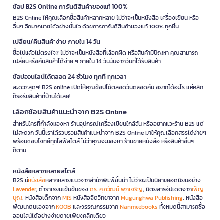
ช้อป B2S Online การันตีสินค้าของแท้ 100%
B2S Online ให้คุณเลือกซื้อสินค้าหลากหลาย ไม่ว่าจะเป็นหนังสือ เครื่องเขียน หรือ
อื่นๆ อีกมากมายได้อย่างมั่นใจ ด้วยการการันตีสินค้าของแท้ 100% ทุกชิ้น
เปลี่ยน/คืนสินค้าง่าย ภายใน 14 วัน
ซื้อไปแล้วไม่ตรงใจ? ไม่ว่าจะเป็นหนังสือที่เลือกผิด หรือสินค้ามีปัญหา คุณสามารถ
เปลี่ยนหรือคืนสินค้าได้ง่าย ๆ ภายใน 14 วันนับจากวันที่ได้รับสินค้า
ช้อปออนไลน์ได้ตลอด 24 ชั่วโมง ทุกที่ ทุกเวลา
สะดวกสุดๆ! B2S online เปิดให้คุณช้อปได้ตลอดวันตลอดคืน อยากได้อะไร แค่คลิก
ก็รอรับสินค้าที่บ้านได้เลย!
เลือกช้อปสินค้าแนะนำจาก B2S Online
สำหรับใครที่กำลังมองหา ร้านอุปกรณ์เครื่องเขียนใกล้ฉัน หรืออยากแวะร้าน B2S แต่
ไม่สะดวก วันนี้เราได้รวบรวมสินค้าแนะนำจาก B2S Online มาให้คุณเลือกสรรได้ง่ายๆ
พร้อมตอบโจทย์ทุกไลฟ์สไตล์ ไม่ว่าคุณจะมองหา ร้านขายหนังสือ หรือสินค้าอื่นๆ
ก็ตาม
หนังสือหลากหลายสไตล์
B2S มี
หนังสือ
หลากหลายแนวจากสำนักพิมพ์ชั้นนำ ไม่ว่าจะเป็นนิยายยอดนิยมอย่าง
Lavender
, ตำราเรียนเข้มข้นของ
ดร. ศุภวัฒน์ พุกเจริญ
, นิตยสารอัปเดตจาก
เพ็ญ
บุญ
, หนังสือเด็กจาก
MIS
หนังสือจิตวิทยาจาก
Mugunghwa Publishing
, หนังสือ
พัฒนาตนเองจาก
KOOB
และวรรณกรรมจาก
Nanmeebooks
ทั้งหมดนี้สามารถซื้อ
ออนไลน์ได้อย่างง่ายดายเพียงคลิกเดียว