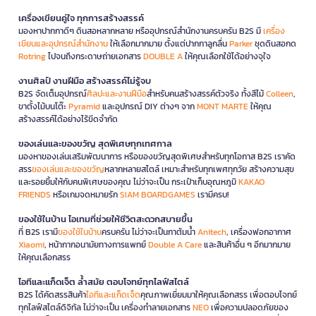
เครื่องเขียนคู่ใจ ทุกการสร้างสรรค์
มองหาปากกาดีๆ ดินสอหลากหลาย หรืออุปกรณ์สำนักงานครบครัน B2S มี
เครื่อง
เขียนและอุปกรณ์สำนักงาน
ให้เลือกมากมาย ตั้งแต่ปากกาลูกลื่น
Parker
ชุดดินสอกด
Rotring
ไปจนถึงกระดาษถ่ายเอกสาร
DOUBLE A
ให้คุณเลือกใช้ได้อย่างจุใจ
งานศิลป์ งานฝีมือ สร้างสรรค์ไม่รู้จบ
B2S จัดเต็มอุปกรณ์
ศิลปะและงานฝีมือ
สำหรับคนสร้างสรรค์ตัวจริง ทั้งสีไม้
Colleen
,
ขาตั้งไม้บนโต๊ะ
Pyramid
และอุปกรณ์ DIY ต่างๆ จาก
MONT MARTE
ให้คุณ
สร้างสรรค์ได้อย่างไร้ขีดจำกัด
ของเล่นและของขวัญ สุดพิเศษทุกเทศกาล
มองหาของเล่นเสริมพัฒนาการ หรือของขวัญสุดพิเศษสำหรับทุกโอกาส B2S เราคัด
สรร
ของเล่นและของขวัญ
หลากหลายสไตล์ เหมาะสำหรับทุกเพศทุกวัย สร้างความสุข
และรอยยิ้มให้กับคนพิเศษของคุณ ไม่ว่าจะเป็น กระเป๋าเก็บอุณหภูมิ
KAKAO
FRIENDS
หรือเกมจดหมายรัก
SIAM BOARDGAMES
เรามีครบ!
ของใช้ในบ้าน ไอเทมที่ช่วยให้ชีวิตสะดวกสบายขึ้น
ที่ B2S เรามี
ของใช้ในบ้าน
ครบครัน ไม่ว่าจะเป็นกาต้มน้ำ
Anitech
, เครื่องฟอกอากาศ
Xiaomi
, หน้ากากอนามัยทางการแพทย์
Double A Care
และสินค้าอื่น ๆ อีกมากมาย
ให้คุณเลือกสรร
ไอทีและแก็ดเจ็ต ล้ำสมัย ตอบโจทย์ทุกไลฟ์สไตล์
B2S ได้คัดสรรสินค้า
ไอทีและแก็ดเจ็ต
คุณภาพเยี่ยมมาให้คุณเลือกสรร เพื่อตอบโจทย์
ทุกไลฟ์สไตล์ดิจิทัล ไม่ว่าจะเป็น เครื่องทำลายเอกสาร
NEO
เพื่อความปลอดภัยของ