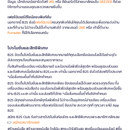
ข้อมูล, เอ็กซ์เทอนัลฮาร์ดดิสก์
WD
, หรือ คีย์บอร์ดไร้สายเมาส์คอมโบ
GEEZER
ที่ช่วย
ให้การทำงานของคุณสะดวกสบายยิ่งขึ้น
เฟอร์นิเจอร์ดีไซน์ครบฟังก์ชั่น
นอกจากนี้ B2S ยังมี
เฟอร์นิเจอร์
ครบทุกฟังก์ชันให้คุณได้เลือกสรรเพื่อตกแต่งบ้าน
และที่ทำงาน ไม่ว่าจะเป็นโต๊ะทำงานพับได้ จากแบรนด์
ONE
หรือ เก้าอี้ทำงาน
Furradec
ก็มีให้เลือกครบครัน
โปรโมชั่นและสิทธิพิเศษ
B2S จัดเต็มโปรโมชั่นและสิทธิพิเศษมากมายให้คุณเลือกช้อปออนไลน์ได้อย่างจุใจ
อัปเดตทุกเดือนกับแคมเปญลดราคาแรง
ทั้งสินค้าเครื่องเขียน หนังสือขายดี และไอเทมไลฟ์สไตล์สุดชิค พร้อมคูปองส่วนลด
และดีลพิเศษเมื่อช้อปผ่าน B2S.co.th เท่านั้น นอกจากนี้ B2S ยังใจดีส่งฟรีทั่วประเทศ
*เมื่อสั่งครบขั้นต่ำที่บริษัทกำหนด
B2S จัดเต็มโปรโมชั่นและสิทธิพิเศษเพียบ ช้อปออนไลน์ได้เลย! ลดแรงทุกเดือน ทั้ง
เครื่องเขียน หนังสือดัง ของไอเทมไลฟ์สไตล์สุดชิค พร้อมคูปองส่วนลดพิเศษเมื่อซื้อ
ผ่าน B2S.co.th เท่านั้น และส่งฟรีทั่วไทย *เมื่อสั่งครบขั้นต่ำที่บริษัทกำหนด
B2S มีทุกอย่างตอบโจทย์ทุกไลฟ์สไตล์ ไม่ว่าจะเป็นอุปกรณ์อ่านเขียน เครื่องเขียน
ของเล่นเสริมพัฒนาการ หรือเฟอร์นิเจอร์ ช้อปง่าย สะดวก ทุกที่ ทุกเวลา แค่มี App
B2S
สมัคร B2S Club รับข่าวสารโปรโมชั่นก่อนใคร และสิทธิพิเศษเฉพาะสมาชิก! คลิกเลย
สมัครสมาชิกเลย!
👉
#ร้านหนังสือ #ร้านขายหนังสือ ใกล้ฉัน #กระเป๋าใส่ดินสอ #เครื่องเขียนออนไลน์ #ซื้อ