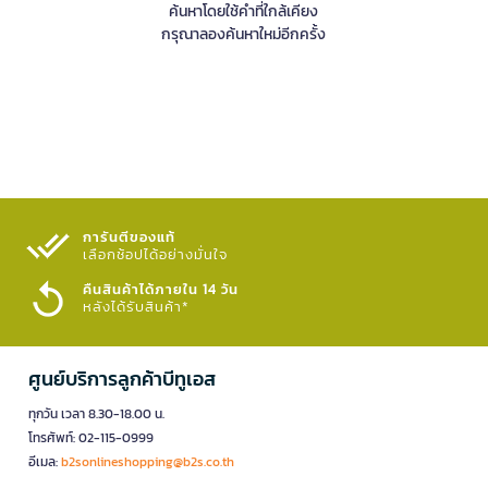
ค้นหาโดยใช้คำที่ใกล้เคียง
กรุณาลองค้นหาใหม่อีกครั้ง
การันตีของแท้
เลือกช้อปได้อย่างมั่นใจ​
คืนสินค้าได้ภายใน 14 วัน
หลังได้รับสินค้า*
ศูนย์บริการลูกค้าบีทูเอส
ทุกวัน เวลา 8.30-18.00 น.
โทรศัพท์: 02-115-0999
อีเมล:
b2sonlineshopping@b2s.co.th