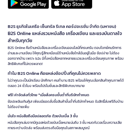
B2S ธุรกิจในเครือ เซ็นทรัล รีเทล คอร์ปอเรชั่น จำกัด (มหาชน)
B2S Online แหล่งรวมหนังสือ เครื่องเขียน และแรงบันดาลใจ
สำหรับทุกวัย
B2S Online คือร้านหนังสือและเครื่องเขียนออนไลน์ที่ครบครัน ตอบโจทย์คนรักการ
อ่านและงานเขียน ให้คุณรู้สึกเหมือนมีร้านหนังสือใกล้ฉันอยู่ในมือ ช้อปง่าย ไม่ต้อง
ออกจากบ้าน เพราะ b2s มีทั้งหนังสือหลากหลายแนวและเครื่องเขียนคุณภาพ พร้อม
สิทธิพิเศษที่ไม่ควรพลาด!
ทำไม B2S Online คือแหล่งช้อปปิ้งที่คุณไม่ควรพลาด
ไม่ว่าคุณจะเป็นนักเรียน นักศึกษา คนทำงาน B2S พร้อมให้คุณเลือกสินค้าคุณภาพได้
ตลอด 24 ชั่วโมง พร้อมโปรโมชั่นและสิทธิพิเศษมากมาย
ฟรี! ค่าจัดส่งทั่วไทย *เมื่อสั่งครบขั้นต่ำที่บริษัทกำหนด
ช้อปเพลินเกินคุ้ม! เพียงมียอดสั่งซื้อสินค้าขั้นต่ำที่บริษัทกำหนด รับสิทธิ์ส่งฟรีถึงบ้าน
ไม่ต้องจ่ายเพิ่ม
มั่นใจ หนังสือถึงมือปลอดภัย ด้วยบับเบิ้ล 3 ชั้น
หนังสือทุกเล่มจากบีทูเอสห่อด้วยบับเบิ้ลหนาแน่นถึง 3 ชั้น หมดกังวลเรื่องความเสีย
หายระหว่างจัดส่ง พร้อมส่งตรงถึงมือคุณในสภาพสมบูรณ์