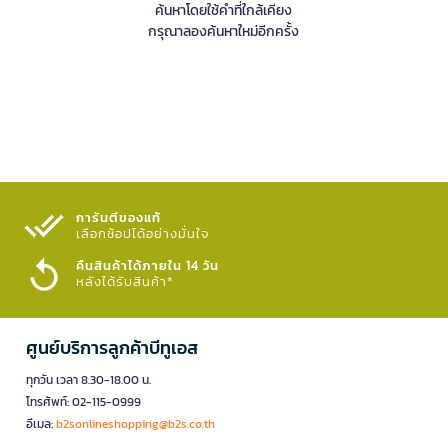
ค้นหาโดยใช้คำที่ใกล้เคียง
กรุณาลองค้นหาใหม่อีกครั้ง
การันตีของแท้
เลือกช้อปได้อย่างมั่นใจ​
คืนสินค้าได้ภายใน 14 วัน
หลังได้รับสินค้า*
ศูนย์บริการลูกค้าบีทูเอส
ทุกวัน เวลา 8.30-18.00 น.
โทรศัพท์: 02-115-0999
อีเมล:
b2sonlineshopping@b2s.co.th