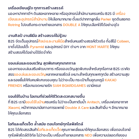
เครื่องเขียนคู่ใจ ทุกการสร้างสรรค์
มองหาปากกาดีๆ ดินสอหลากหลาย หรืออุปกรณ์สำนักงานครบครัน B2S มี
เครื่อง
เขียนและอุปกรณ์สำนักงาน
ให้เลือกมากมาย ตั้งแต่ปากกาลูกลื่น
Parker
ชุดดินสอกด
Rotring
ไปจนถึงกระดาษถ่ายเอกสาร
DOUBLE A
ให้คุณเลือกใช้ได้อย่างจุใจ
งานศิลป์ งานฝีมือ สร้างสรรค์ไม่รู้จบ
B2S จัดเต็มอุปกรณ์
ศิลปะและงานฝีมือ
สำหรับคนสร้างสรรค์ตัวจริง ทั้งสีไม้
Colleen
,
ขาตั้งไม้บนโต๊ะ
Pyramid
และอุปกรณ์ DIY ต่างๆ จาก
MONT MARTE
ให้คุณ
สร้างสรรค์ได้อย่างไร้ขีดจำกัด
ของเล่นและของขวัญ สุดพิเศษทุกเทศกาล
มองหาของเล่นเสริมพัฒนาการ หรือของขวัญสุดพิเศษสำหรับทุกโอกาส B2S เราคัด
สรร
ของเล่นและของขวัญ
หลากหลายสไตล์ เหมาะสำหรับทุกเพศทุกวัย สร้างความสุข
และรอยยิ้มให้กับคนพิเศษของคุณ ไม่ว่าจะเป็น กระเป๋าเก็บอุณหภูมิ
KAKAO
FRIENDS
หรือเกมจดหมายรัก
SIAM BOARDGAMES
เรามีครบ!
ของใช้ในบ้าน ไอเทมที่ช่วยให้ชีวิตสะดวกสบายขึ้น
ที่ B2S เรามี
ของใช้ในบ้าน
ครบครัน ไม่ว่าจะเป็นกาต้มน้ำ
Anitech
, เครื่องฟอกอากาศ
Xiaomi
, หน้ากากอนามัยทางการแพทย์
Double A Care
และสินค้าอื่น ๆ อีกมากมาย
ให้คุณเลือกสรร
ไอทีและแก็ดเจ็ต ล้ำสมัย ตอบโจทย์ทุกไลฟ์สไตล์
B2S ได้คัดสรรสินค้า
ไอทีและแก็ดเจ็ต
คุณภาพเยี่ยมมาให้คุณเลือกสรร เพื่อตอบโจทย์
ทุกไลฟ์สไตล์ดิจิทัล ไม่ว่าจะเป็น เครื่องทำลายเอกสาร
NEO
เพื่อความปลอดภัยของ