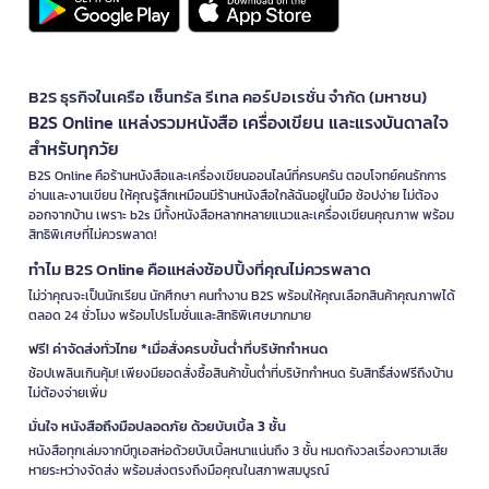
B2S ธุรกิจในเครือ เซ็นทรัล รีเทล คอร์ปอเรชั่น จำกัด (มหาชน)
B2S Online แหล่งรวมหนังสือ เครื่องเขียน และแรงบันดาลใจ
สำหรับทุกวัย
B2S Online คือร้านหนังสือและเครื่องเขียนออนไลน์ที่ครบครัน ตอบโจทย์คนรักการ
อ่านและงานเขียน ให้คุณรู้สึกเหมือนมีร้านหนังสือใกล้ฉันอยู่ในมือ ช้อปง่าย ไม่ต้อง
ออกจากบ้าน เพราะ b2s มีทั้งหนังสือหลากหลายแนวและเครื่องเขียนคุณภาพ พร้อม
สิทธิพิเศษที่ไม่ควรพลาด!
ทำไม B2S Online คือแหล่งช้อปปิ้งที่คุณไม่ควรพลาด
ไม่ว่าคุณจะเป็นนักเรียน นักศึกษา คนทำงาน B2S พร้อมให้คุณเลือกสินค้าคุณภาพได้
ตลอด 24 ชั่วโมง พร้อมโปรโมชั่นและสิทธิพิเศษมากมาย
ฟรี! ค่าจัดส่งทั่วไทย *เมื่อสั่งครบขั้นต่ำที่บริษัทกำหนด
ช้อปเพลินเกินคุ้ม! เพียงมียอดสั่งซื้อสินค้าขั้นต่ำที่บริษัทกำหนด รับสิทธิ์ส่งฟรีถึงบ้าน
ไม่ต้องจ่ายเพิ่ม
มั่นใจ หนังสือถึงมือปลอดภัย ด้วยบับเบิ้ล 3 ชั้น
หนังสือทุกเล่มจากบีทูเอสห่อด้วยบับเบิ้ลหนาแน่นถึง 3 ชั้น หมดกังวลเรื่องความเสีย
หายระหว่างจัดส่ง พร้อมส่งตรงถึงมือคุณในสภาพสมบูรณ์