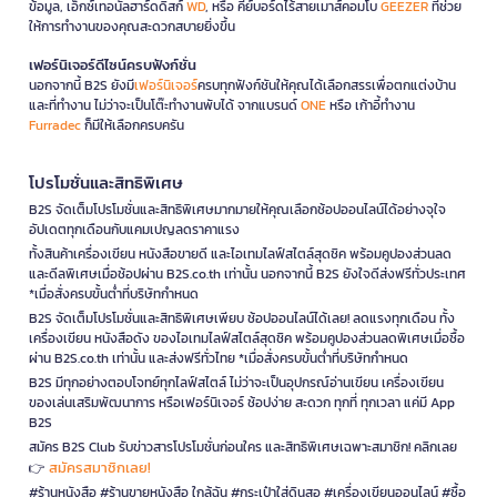
ข้อมูล, เอ็กซ์เทอนัลฮาร์ดดิสก์
WD
, หรือ คีย์บอร์ดไร้สายเมาส์คอมโบ
GEEZER
ที่ช่วย
ให้การทำงานของคุณสะดวกสบายยิ่งขึ้น
เฟอร์นิเจอร์ดีไซน์ครบฟังก์ชั่น
นอกจากนี้ B2S ยังมี
เฟอร์นิเจอร์
ครบทุกฟังก์ชันให้คุณได้เลือกสรรเพื่อตกแต่งบ้าน
และที่ทำงาน ไม่ว่าจะเป็นโต๊ะทำงานพับได้ จากแบรนด์
ONE
หรือ เก้าอี้ทำงาน
Furradec
ก็มีให้เลือกครบครัน
โปรโมชั่นและสิทธิพิเศษ
B2S จัดเต็มโปรโมชั่นและสิทธิพิเศษมากมายให้คุณเลือกช้อปออนไลน์ได้อย่างจุใจ
อัปเดตทุกเดือนกับแคมเปญลดราคาแรง
ทั้งสินค้าเครื่องเขียน หนังสือขายดี และไอเทมไลฟ์สไตล์สุดชิค พร้อมคูปองส่วนลด
และดีลพิเศษเมื่อช้อปผ่าน B2S.co.th เท่านั้น นอกจากนี้ B2S ยังใจดีส่งฟรีทั่วประเทศ
*เมื่อสั่งครบขั้นต่ำที่บริษัทกำหนด
B2S จัดเต็มโปรโมชั่นและสิทธิพิเศษเพียบ ช้อปออนไลน์ได้เลย! ลดแรงทุกเดือน ทั้ง
เครื่องเขียน หนังสือดัง ของไอเทมไลฟ์สไตล์สุดชิค พร้อมคูปองส่วนลดพิเศษเมื่อซื้อ
ผ่าน B2S.co.th เท่านั้น และส่งฟรีทั่วไทย *เมื่อสั่งครบขั้นต่ำที่บริษัทกำหนด
B2S มีทุกอย่างตอบโจทย์ทุกไลฟ์สไตล์ ไม่ว่าจะเป็นอุปกรณ์อ่านเขียน เครื่องเขียน
ของเล่นเสริมพัฒนาการ หรือเฟอร์นิเจอร์ ช้อปง่าย สะดวก ทุกที่ ทุกเวลา แค่มี App
B2S
สมัคร B2S Club รับข่าวสารโปรโมชั่นก่อนใคร และสิทธิพิเศษเฉพาะสมาชิก! คลิกเลย
สมัครสมาชิกเลย!
👉
#ร้านหนังสือ #ร้านขายหนังสือ ใกล้ฉัน #กระเป๋าใส่ดินสอ #เครื่องเขียนออนไลน์ #ซื้อ