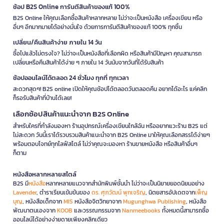
ช้อป B2S Online การันตีสินค้าของแท้ 100%
B2S Online ให้คุณเลือกซื้อสินค้าหลากหลาย ไม่ว่าจะเป็นหนังสือ เครื่องเขียน หรือ
อื่นๆ อีกมากมายได้อย่างมั่นใจ ด้วยการการันตีสินค้าของแท้ 100% ทุกชิ้น
เปลี่ยน/คืนสินค้าง่าย ภายใน 14 วัน
ซื้อไปแล้วไม่ตรงใจ? ไม่ว่าจะเป็นหนังสือที่เลือกผิด หรือสินค้ามีปัญหา คุณสามารถ
เปลี่ยนหรือคืนสินค้าได้ง่าย ๆ ภายใน 14 วันนับจากวันที่ได้รับสินค้า
ช้อปออนไลน์ได้ตลอด 24 ชั่วโมง ทุกที่ ทุกเวลา
สะดวกสุดๆ! B2S online เปิดให้คุณช้อปได้ตลอดวันตลอดคืน อยากได้อะไร แค่คลิก
ก็รอรับสินค้าที่บ้านได้เลย!
เลือกช้อปสินค้าแนะนำจาก B2S Online
สำหรับใครที่กำลังมองหา ร้านอุปกรณ์เครื่องเขียนใกล้ฉัน หรืออยากแวะร้าน B2S แต่
ไม่สะดวก วันนี้เราได้รวบรวมสินค้าแนะนำจาก B2S Online มาให้คุณเลือกสรรได้ง่ายๆ
พร้อมตอบโจทย์ทุกไลฟ์สไตล์ ไม่ว่าคุณจะมองหา ร้านขายหนังสือ หรือสินค้าอื่นๆ
ก็ตาม
หนังสือหลากหลายสไตล์
B2S มี
หนังสือ
หลากหลายแนวจากสำนักพิมพ์ชั้นนำ ไม่ว่าจะเป็นนิยายยอดนิยมอย่าง
Lavender
, ตำราเรียนเข้มข้นของ
ดร. ศุภวัฒน์ พุกเจริญ
, นิตยสารอัปเดตจาก
เพ็ญ
บุญ
, หนังสือเด็กจาก
MIS
หนังสือจิตวิทยาจาก
Mugunghwa Publishing
, หนังสือ
พัฒนาตนเองจาก
KOOB
และวรรณกรรมจาก
Nanmeebooks
ทั้งหมดนี้สามารถซื้อ
ออนไลน์ได้อย่างง่ายดายเพียงคลิกเดียว