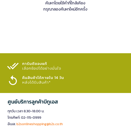
ค้นหาโดยใช้คำที่ใกล้เคียง
กรุณาลองค้นหาใหม่อีกครั้ง
การันตีของแท้
เลือกช้อปได้อย่างมั่นใจ​
คืนสินค้าได้ภายใน 14 วัน
หลังได้รับสินค้า*
ศูนย์บริการลูกค้าบีทูเอส
ทุกวัน เวลา 8.30-18.00 น.
โทรศัพท์: 02-115-0999
อีเมล:
b2sonlineshopping@b2s.co.th