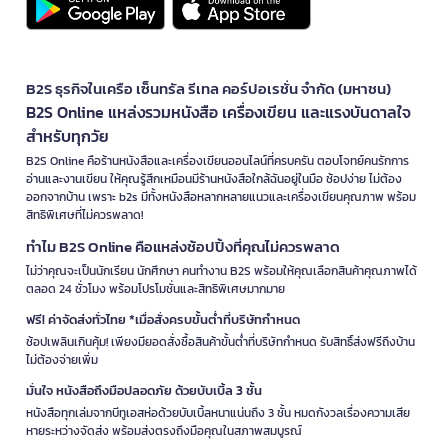
B2S ธุรกิจในเครือ เซ็นทรัล รีเทล คอร์ปอเรชั่น จำกัด (มหาชน)
B2S Online แหล่งรวมหนังสือ เครื่องเขียน และแรงบันดาลใจ
สำหรับทุกวัย
B2S Online คือร้านหนังสือและเครื่องเขียนออนไลน์ที่ครบครัน ตอบโจทย์คนรักการ
อ่านและงานเขียน ให้คุณรู้สึกเหมือนมีร้านหนังสือใกล้ฉันอยู่ในมือ ช้อปง่าย ไม่ต้อง
ออกจากบ้าน เพราะ b2s มีทั้งหนังสือหลากหลายแนวและเครื่องเขียนคุณภาพ พร้อม
สิทธิพิเศษที่ไม่ควรพลาด!
ทำไม B2S Online คือแหล่งช้อปปิ้งที่คุณไม่ควรพลาด
ไม่ว่าคุณจะเป็นนักเรียน นักศึกษา คนทำงาน B2S พร้อมให้คุณเลือกสินค้าคุณภาพได้
ตลอด 24 ชั่วโมง พร้อมโปรโมชั่นและสิทธิพิเศษมากมาย
ฟรี! ค่าจัดส่งทั่วไทย *เมื่อสั่งครบขั้นต่ำที่บริษัทกำหนด
ช้อปเพลินเกินคุ้ม! เพียงมียอดสั่งซื้อสินค้าขั้นต่ำที่บริษัทกำหนด รับสิทธิ์ส่งฟรีถึงบ้าน
ไม่ต้องจ่ายเพิ่ม
มั่นใจ หนังสือถึงมือปลอดภัย ด้วยบับเบิ้ล 3 ชั้น
หนังสือทุกเล่มจากบีทูเอสห่อด้วยบับเบิ้ลหนาแน่นถึง 3 ชั้น หมดกังวลเรื่องความเสีย
หายระหว่างจัดส่ง พร้อมส่งตรงถึงมือคุณในสภาพสมบูรณ์