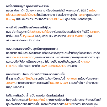
เครื่องเขียนคู่ใจ ทุกการสร้างสรรค์
มองหาปากกาดีๆ ดินสอหลากหลาย หรืออุปกรณ์สำนักงานครบครัน B2S มี
เครื่อง
เขียนและอุปกรณ์สำนักงาน
ให้เลือกมากมาย ตั้งแต่ปากกาลูกลื่น
Parker
ชุดดินสอกด
Rotring
ไปจนถึงกระดาษถ่ายเอกสาร
DOUBLE A
ให้คุณเลือกใช้ได้อย่างจุใจ
งานศิลป์ งานฝีมือ สร้างสรรค์ไม่รู้จบ
B2S จัดเต็มอุปกรณ์
ศิลปะและงานฝีมือ
สำหรับคนสร้างสรรค์ตัวจริง ทั้งสีไม้
Colleen
,
ขาตั้งไม้บนโต๊ะ
Pyramid
และอุปกรณ์ DIY ต่างๆ จาก
MONT MARTE
ให้คุณ
สร้างสรรค์ได้อย่างไร้ขีดจำกัด
ของเล่นและของขวัญ สุดพิเศษทุกเทศกาล
มองหาของเล่นเสริมพัฒนาการ หรือของขวัญสุดพิเศษสำหรับทุกโอกาส B2S เราคัด
สรร
ของเล่นและของขวัญ
หลากหลายสไตล์ เหมาะสำหรับทุกเพศทุกวัย สร้างความสุข
และรอยยิ้มให้กับคนพิเศษของคุณ ไม่ว่าจะเป็น กระเป๋าเก็บอุณหภูมิ
KAKAO
FRIENDS
หรือเกมจดหมายรัก
SIAM BOARDGAMES
เรามีครบ!
ของใช้ในบ้าน ไอเทมที่ช่วยให้ชีวิตสะดวกสบายขึ้น
ที่ B2S เรามี
ของใช้ในบ้าน
ครบครัน ไม่ว่าจะเป็นกาต้มน้ำ
Anitech
, เครื่องฟอกอากาศ
Xiaomi
, หน้ากากอนามัยทางการแพทย์
Double A Care
และสินค้าอื่น ๆ อีกมากมาย
ให้คุณเลือกสรร
ไอทีและแก็ดเจ็ต ล้ำสมัย ตอบโจทย์ทุกไลฟ์สไตล์
B2S ได้คัดสรรสินค้า
ไอทีและแก็ดเจ็ต
คุณภาพเยี่ยมมาให้คุณเลือกสรร เพื่อตอบโจทย์
ทุกไลฟ์สไตล์ดิจิทัล ไม่ว่าจะเป็น เครื่องทำลายเอกสาร
NEO
เพื่อความปลอดภัยของ