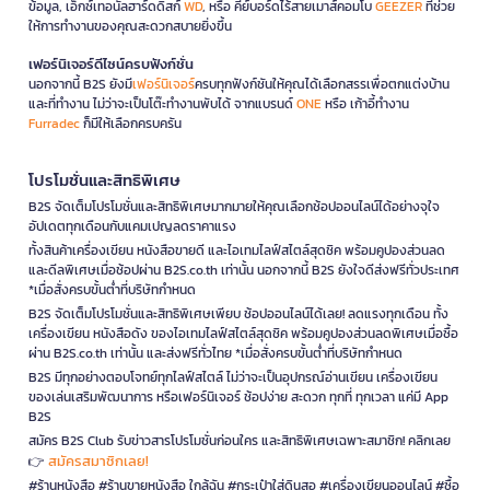
ข้อมูล, เอ็กซ์เทอนัลฮาร์ดดิสก์
WD
, หรือ คีย์บอร์ดไร้สายเมาส์คอมโบ
GEEZER
ที่ช่วย
ให้การทำงานของคุณสะดวกสบายยิ่งขึ้น
เฟอร์นิเจอร์ดีไซน์ครบฟังก์ชั่น
นอกจากนี้ B2S ยังมี
เฟอร์นิเจอร์
ครบทุกฟังก์ชันให้คุณได้เลือกสรรเพื่อตกแต่งบ้าน
และที่ทำงาน ไม่ว่าจะเป็นโต๊ะทำงานพับได้ จากแบรนด์
ONE
หรือ เก้าอี้ทำงาน
Furradec
ก็มีให้เลือกครบครัน
โปรโมชั่นและสิทธิพิเศษ
B2S จัดเต็มโปรโมชั่นและสิทธิพิเศษมากมายให้คุณเลือกช้อปออนไลน์ได้อย่างจุใจ
อัปเดตทุกเดือนกับแคมเปญลดราคาแรง
ทั้งสินค้าเครื่องเขียน หนังสือขายดี และไอเทมไลฟ์สไตล์สุดชิค พร้อมคูปองส่วนลด
และดีลพิเศษเมื่อช้อปผ่าน B2S.co.th เท่านั้น นอกจากนี้ B2S ยังใจดีส่งฟรีทั่วประเทศ
*เมื่อสั่งครบขั้นต่ำที่บริษัทกำหนด
B2S จัดเต็มโปรโมชั่นและสิทธิพิเศษเพียบ ช้อปออนไลน์ได้เลย! ลดแรงทุกเดือน ทั้ง
เครื่องเขียน หนังสือดัง ของไอเทมไลฟ์สไตล์สุดชิค พร้อมคูปองส่วนลดพิเศษเมื่อซื้อ
ผ่าน B2S.co.th เท่านั้น และส่งฟรีทั่วไทย *เมื่อสั่งครบขั้นต่ำที่บริษัทกำหนด
B2S มีทุกอย่างตอบโจทย์ทุกไลฟ์สไตล์ ไม่ว่าจะเป็นอุปกรณ์อ่านเขียน เครื่องเขียน
ของเล่นเสริมพัฒนาการ หรือเฟอร์นิเจอร์ ช้อปง่าย สะดวก ทุกที่ ทุกเวลา แค่มี App
B2S
สมัคร B2S Club รับข่าวสารโปรโมชั่นก่อนใคร และสิทธิพิเศษเฉพาะสมาชิก! คลิกเลย
สมัครสมาชิกเลย!
👉
#ร้านหนังสือ #ร้านขายหนังสือ ใกล้ฉัน #กระเป๋าใส่ดินสอ #เครื่องเขียนออนไลน์ #ซื้อ