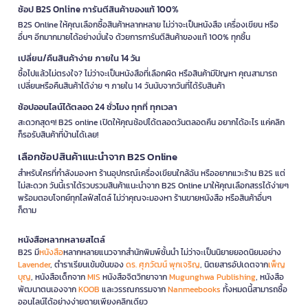
ช้อป B2S Online การันตีสินค้าของแท้ 100%
B2S Online ให้คุณเลือกซื้อสินค้าหลากหลาย ไม่ว่าจะเป็นหนังสือ เครื่องเขียน หรือ
อื่นๆ อีกมากมายได้อย่างมั่นใจ ด้วยการการันตีสินค้าของแท้ 100% ทุกชิ้น
เปลี่ยน/คืนสินค้าง่าย ภายใน 14 วัน
ซื้อไปแล้วไม่ตรงใจ? ไม่ว่าจะเป็นหนังสือที่เลือกผิด หรือสินค้ามีปัญหา คุณสามารถ
เปลี่ยนหรือคืนสินค้าได้ง่าย ๆ ภายใน 14 วันนับจากวันที่ได้รับสินค้า
ช้อปออนไลน์ได้ตลอด 24 ชั่วโมง ทุกที่ ทุกเวลา
สะดวกสุดๆ! B2S online เปิดให้คุณช้อปได้ตลอดวันตลอดคืน อยากได้อะไร แค่คลิก
ก็รอรับสินค้าที่บ้านได้เลย!
เลือกช้อปสินค้าแนะนำจาก B2S Online
สำหรับใครที่กำลังมองหา ร้านอุปกรณ์เครื่องเขียนใกล้ฉัน หรืออยากแวะร้าน B2S แต่
ไม่สะดวก วันนี้เราได้รวบรวมสินค้าแนะนำจาก B2S Online มาให้คุณเลือกสรรได้ง่ายๆ
พร้อมตอบโจทย์ทุกไลฟ์สไตล์ ไม่ว่าคุณจะมองหา ร้านขายหนังสือ หรือสินค้าอื่นๆ
ก็ตาม
หนังสือหลากหลายสไตล์
B2S มี
หนังสือ
หลากหลายแนวจากสำนักพิมพ์ชั้นนำ ไม่ว่าจะเป็นนิยายยอดนิยมอย่าง
Lavender
, ตำราเรียนเข้มข้นของ
ดร. ศุภวัฒน์ พุกเจริญ
, นิตยสารอัปเดตจาก
เพ็ญ
บุญ
, หนังสือเด็กจาก
MIS
หนังสือจิตวิทยาจาก
Mugunghwa Publishing
, หนังสือ
พัฒนาตนเองจาก
KOOB
และวรรณกรรมจาก
Nanmeebooks
ทั้งหมดนี้สามารถซื้อ
ออนไลน์ได้อย่างง่ายดายเพียงคลิกเดียว