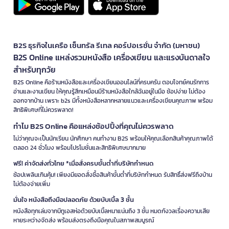
B2S ธุรกิจในเครือ เซ็นทรัล รีเทล คอร์ปอเรชั่น จำกัด (มหาชน)
B2S Online แหล่งรวมหนังสือ เครื่องเขียน และแรงบันดาลใจ
สำหรับทุกวัย
B2S Online คือร้านหนังสือและเครื่องเขียนออนไลน์ที่ครบครัน ตอบโจทย์คนรักการ
อ่านและงานเขียน ให้คุณรู้สึกเหมือนมีร้านหนังสือใกล้ฉันอยู่ในมือ ช้อปง่าย ไม่ต้อง
ออกจากบ้าน เพราะ b2s มีทั้งหนังสือหลากหลายแนวและเครื่องเขียนคุณภาพ พร้อม
สิทธิพิเศษที่ไม่ควรพลาด!
ทำไม B2S Online คือแหล่งช้อปปิ้งที่คุณไม่ควรพลาด
ไม่ว่าคุณจะเป็นนักเรียน นักศึกษา คนทำงาน B2S พร้อมให้คุณเลือกสินค้าคุณภาพได้
ตลอด 24 ชั่วโมง พร้อมโปรโมชั่นและสิทธิพิเศษมากมาย
ฟรี! ค่าจัดส่งทั่วไทย *เมื่อสั่งครบขั้นต่ำที่บริษัทกำหนด
ช้อปเพลินเกินคุ้ม! เพียงมียอดสั่งซื้อสินค้าขั้นต่ำที่บริษัทกำหนด รับสิทธิ์ส่งฟรีถึงบ้าน
ไม่ต้องจ่ายเพิ่ม
มั่นใจ หนังสือถึงมือปลอดภัย ด้วยบับเบิ้ล 3 ชั้น
หนังสือทุกเล่มจากบีทูเอสห่อด้วยบับเบิ้ลหนาแน่นถึง 3 ชั้น หมดกังวลเรื่องความเสีย
หายระหว่างจัดส่ง พร้อมส่งตรงถึงมือคุณในสภาพสมบูรณ์