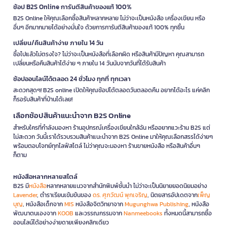
ช้อป B2S Online การันตีสินค้าของแท้ 100%
B2S Online ให้คุณเลือกซื้อสินค้าหลากหลาย ไม่ว่าจะเป็นหนังสือ เครื่องเขียน หรือ
อื่นๆ อีกมากมายได้อย่างมั่นใจ ด้วยการการันตีสินค้าของแท้ 100% ทุกชิ้น
เปลี่ยน/คืนสินค้าง่าย ภายใน 14 วัน
ซื้อไปแล้วไม่ตรงใจ? ไม่ว่าจะเป็นหนังสือที่เลือกผิด หรือสินค้ามีปัญหา คุณสามารถ
เปลี่ยนหรือคืนสินค้าได้ง่าย ๆ ภายใน 14 วันนับจากวันที่ได้รับสินค้า
ช้อปออนไลน์ได้ตลอด 24 ชั่วโมง ทุกที่ ทุกเวลา
สะดวกสุดๆ! B2S online เปิดให้คุณช้อปได้ตลอดวันตลอดคืน อยากได้อะไร แค่คลิก
ก็รอรับสินค้าที่บ้านได้เลย!
เลือกช้อปสินค้าแนะนำจาก B2S Online
สำหรับใครที่กำลังมองหา ร้านอุปกรณ์เครื่องเขียนใกล้ฉัน หรืออยากแวะร้าน B2S แต่
ไม่สะดวก วันนี้เราได้รวบรวมสินค้าแนะนำจาก B2S Online มาให้คุณเลือกสรรได้ง่ายๆ
พร้อมตอบโจทย์ทุกไลฟ์สไตล์ ไม่ว่าคุณจะมองหา ร้านขายหนังสือ หรือสินค้าอื่นๆ
ก็ตาม
หนังสือหลากหลายสไตล์
B2S มี
หนังสือ
หลากหลายแนวจากสำนักพิมพ์ชั้นนำ ไม่ว่าจะเป็นนิยายยอดนิยมอย่าง
Lavender
, ตำราเรียนเข้มข้นของ
ดร. ศุภวัฒน์ พุกเจริญ
, นิตยสารอัปเดตจาก
เพ็ญ
บุญ
, หนังสือเด็กจาก
MIS
หนังสือจิตวิทยาจาก
Mugunghwa Publishing
, หนังสือ
พัฒนาตนเองจาก
KOOB
และวรรณกรรมจาก
Nanmeebooks
ทั้งหมดนี้สามารถซื้อ
ออนไลน์ได้อย่างง่ายดายเพียงคลิกเดียว