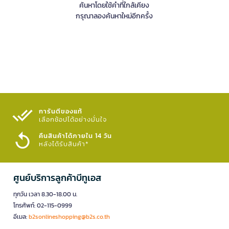
ค้นหาโดยใช้คำที่ใกล้เคียง
กรุณาลองค้นหาใหม่อีกครั้ง
การันตีของแท้
เลือกช้อปได้อย่างมั่นใจ​
คืนสินค้าได้ภายใน 14 วัน
หลังได้รับสินค้า*
ศูนย์บริการลูกค้าบีทูเอส
ทุกวัน เวลา 8.30-18.00 น.
โทรศัพท์: 02-115-0999
อีเมล:
b2sonlineshopping@b2s.co.th