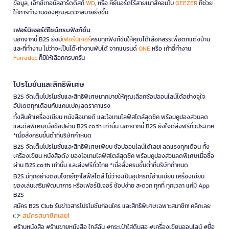
ข้อมูล, เอ็กซ์เทอนัลฮาร์ดดิสก์
WD
, หรือ คีย์บอร์ดไร้สายเมาส์คอมโบ
GEEZER
ที่ช่วย
ให้การทำงานของคุณสะดวกสบายยิ่งขึ้น
เฟอร์นิเจอร์ดีไซน์ครบฟังก์ชั่น
นอกจากนี้ B2S ยังมี
เฟอร์นิเจอร์
ครบทุกฟังก์ชันให้คุณได้เลือกสรรเพื่อตกแต่งบ้าน
และที่ทำงาน ไม่ว่าจะเป็นโต๊ะทำงานพับได้ จากแบรนด์
ONE
หรือ เก้าอี้ทำงาน
Furradec
ก็มีให้เลือกครบครัน
โปรโมชั่นและสิทธิพิเศษ
B2S จัดเต็มโปรโมชั่นและสิทธิพิเศษมากมายให้คุณเลือกช้อปออนไลน์ได้อย่างจุใจ
อัปเดตทุกเดือนกับแคมเปญลดราคาแรง
ทั้งสินค้าเครื่องเขียน หนังสือขายดี และไอเทมไลฟ์สไตล์สุดชิค พร้อมคูปองส่วนลด
และดีลพิเศษเมื่อช้อปผ่าน B2S.co.th เท่านั้น นอกจากนี้ B2S ยังใจดีส่งฟรีทั่วประเทศ
*เมื่อสั่งครบขั้นต่ำที่บริษัทกำหนด
B2S จัดเต็มโปรโมชั่นและสิทธิพิเศษเพียบ ช้อปออนไลน์ได้เลย! ลดแรงทุกเดือน ทั้ง
เครื่องเขียน หนังสือดัง ของไอเทมไลฟ์สไตล์สุดชิค พร้อมคูปองส่วนลดพิเศษเมื่อซื้อ
ผ่าน B2S.co.th เท่านั้น และส่งฟรีทั่วไทย *เมื่อสั่งครบขั้นต่ำที่บริษัทกำหนด
B2S มีทุกอย่างตอบโจทย์ทุกไลฟ์สไตล์ ไม่ว่าจะเป็นอุปกรณ์อ่านเขียน เครื่องเขียน
ของเล่นเสริมพัฒนาการ หรือเฟอร์นิเจอร์ ช้อปง่าย สะดวก ทุกที่ ทุกเวลา แค่มี App
B2S
สมัคร B2S Club รับข่าวสารโปรโมชั่นก่อนใคร และสิทธิพิเศษเฉพาะสมาชิก! คลิกเลย
สมัครสมาชิกเลย!
👉
#ร้านหนังสือ #ร้านขายหนังสือ ใกล้ฉัน #กระเป๋าใส่ดินสอ #เครื่องเขียนออนไลน์ #ซื้อ