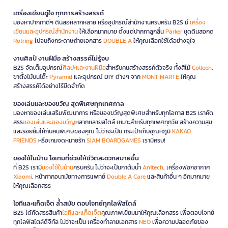
เครื่องเขียนคู่ใจ ทุกการสร้างสรรค์
มองหาปากกาดีๆ ดินสอหลากหลาย หรืออุปกรณ์สำนักงานครบครัน B2S มี
เครื่อง
เขียนและอุปกรณ์สำนักงาน
ให้เลือกมากมาย ตั้งแต่ปากกาลูกลื่น
Parker
ชุดดินสอกด
Rotring
ไปจนถึงกระดาษถ่ายเอกสาร
DOUBLE A
ให้คุณเลือกใช้ได้อย่างจุใจ
งานศิลป์ งานฝีมือ สร้างสรรค์ไม่รู้จบ
B2S จัดเต็มอุปกรณ์
ศิลปะและงานฝีมือ
สำหรับคนสร้างสรรค์ตัวจริง ทั้งสีไม้
Colleen
,
ขาตั้งไม้บนโต๊ะ
Pyramid
และอุปกรณ์ DIY ต่างๆ จาก
MONT MARTE
ให้คุณ
สร้างสรรค์ได้อย่างไร้ขีดจำกัด
ของเล่นและของขวัญ สุดพิเศษทุกเทศกาล
มองหาของเล่นเสริมพัฒนาการ หรือของขวัญสุดพิเศษสำหรับทุกโอกาส B2S เราคัด
สรร
ของเล่นและของขวัญ
หลากหลายสไตล์ เหมาะสำหรับทุกเพศทุกวัย สร้างความสุข
และรอยยิ้มให้กับคนพิเศษของคุณ ไม่ว่าจะเป็น กระเป๋าเก็บอุณหภูมิ
KAKAO
FRIENDS
หรือเกมจดหมายรัก
SIAM BOARDGAMES
เรามีครบ!
ของใช้ในบ้าน ไอเทมที่ช่วยให้ชีวิตสะดวกสบายขึ้น
ที่ B2S เรามี
ของใช้ในบ้าน
ครบครัน ไม่ว่าจะเป็นกาต้มน้ำ
Anitech
, เครื่องฟอกอากาศ
Xiaomi
, หน้ากากอนามัยทางการแพทย์
Double A Care
และสินค้าอื่น ๆ อีกมากมาย
ให้คุณเลือกสรร
ไอทีและแก็ดเจ็ต ล้ำสมัย ตอบโจทย์ทุกไลฟ์สไตล์
B2S ได้คัดสรรสินค้า
ไอทีและแก็ดเจ็ต
คุณภาพเยี่ยมมาให้คุณเลือกสรร เพื่อตอบโจทย์
ทุกไลฟ์สไตล์ดิจิทัล ไม่ว่าจะเป็น เครื่องทำลายเอกสาร
NEO
เพื่อความปลอดภัยของ