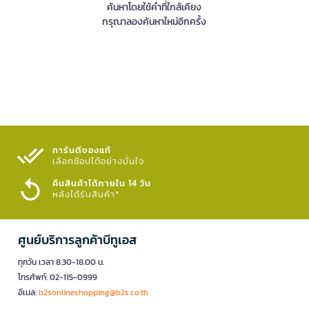
ค้นหาโดยใช้คำที่ใกล้เคียง
กรุณาลองค้นหาใหม่อีกครั้ง
การันตีของแท้
เลือกช้อปได้อย่างมั่นใจ​
คืนสินค้าได้ภายใน 14 วัน
หลังได้รับสินค้า*
ศูนย์บริการลูกค้าบีทูเอส
ทุกวัน เวลา 8.30-18.00 น.
โทรศัพท์: 02-115-0999
อีเมล:
b2sonlineshopping@b2s.co.th