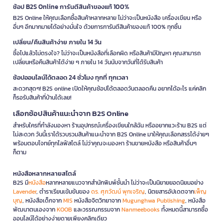
ช้อป B2S Online การันตีสินค้าของแท้ 100%
B2S Online ให้คุณเลือกซื้อสินค้าหลากหลาย ไม่ว่าจะเป็นหนังสือ เครื่องเขียน หรือ
อื่นๆ อีกมากมายได้อย่างมั่นใจ ด้วยการการันตีสินค้าของแท้ 100% ทุกชิ้น
เปลี่ยน/คืนสินค้าง่าย ภายใน 14 วัน
ซื้อไปแล้วไม่ตรงใจ? ไม่ว่าจะเป็นหนังสือที่เลือกผิด หรือสินค้ามีปัญหา คุณสามารถ
เปลี่ยนหรือคืนสินค้าได้ง่าย ๆ ภายใน 14 วันนับจากวันที่ได้รับสินค้า
ช้อปออนไลน์ได้ตลอด 24 ชั่วโมง ทุกที่ ทุกเวลา
สะดวกสุดๆ! B2S online เปิดให้คุณช้อปได้ตลอดวันตลอดคืน อยากได้อะไร แค่คลิก
ก็รอรับสินค้าที่บ้านได้เลย!
เลือกช้อปสินค้าแนะนำจาก B2S Online
สำหรับใครที่กำลังมองหา ร้านอุปกรณ์เครื่องเขียนใกล้ฉัน หรืออยากแวะร้าน B2S แต่
ไม่สะดวก วันนี้เราได้รวบรวมสินค้าแนะนำจาก B2S Online มาให้คุณเลือกสรรได้ง่ายๆ
พร้อมตอบโจทย์ทุกไลฟ์สไตล์ ไม่ว่าคุณจะมองหา ร้านขายหนังสือ หรือสินค้าอื่นๆ
ก็ตาม
หนังสือหลากหลายสไตล์
B2S มี
หนังสือ
หลากหลายแนวจากสำนักพิมพ์ชั้นนำ ไม่ว่าจะเป็นนิยายยอดนิยมอย่าง
Lavender
, ตำราเรียนเข้มข้นของ
ดร. ศุภวัฒน์ พุกเจริญ
, นิตยสารอัปเดตจาก
เพ็ญ
บุญ
, หนังสือเด็กจาก
MIS
หนังสือจิตวิทยาจาก
Mugunghwa Publishing
, หนังสือ
พัฒนาตนเองจาก
KOOB
และวรรณกรรมจาก
Nanmeebooks
ทั้งหมดนี้สามารถซื้อ
ออนไลน์ได้อย่างง่ายดายเพียงคลิกเดียว