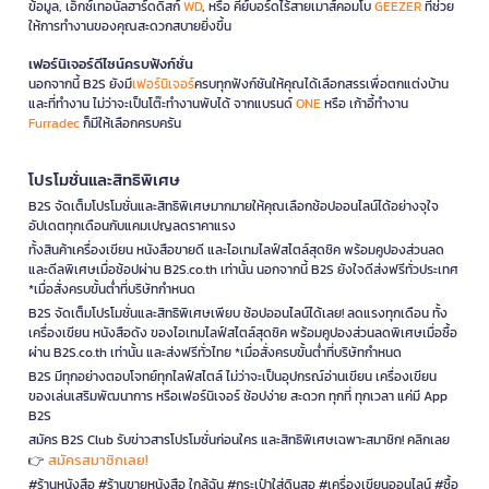
ข้อมูล, เอ็กซ์เทอนัลฮาร์ดดิสก์
WD
, หรือ คีย์บอร์ดไร้สายเมาส์คอมโบ
GEEZER
ที่ช่วย
ให้การทำงานของคุณสะดวกสบายยิ่งขึ้น
เฟอร์นิเจอร์ดีไซน์ครบฟังก์ชั่น
นอกจากนี้ B2S ยังมี
เฟอร์นิเจอร์
ครบทุกฟังก์ชันให้คุณได้เลือกสรรเพื่อตกแต่งบ้าน
และที่ทำงาน ไม่ว่าจะเป็นโต๊ะทำงานพับได้ จากแบรนด์
ONE
หรือ เก้าอี้ทำงาน
Furradec
ก็มีให้เลือกครบครัน
โปรโมชั่นและสิทธิพิเศษ
B2S จัดเต็มโปรโมชั่นและสิทธิพิเศษมากมายให้คุณเลือกช้อปออนไลน์ได้อย่างจุใจ
อัปเดตทุกเดือนกับแคมเปญลดราคาแรง
ทั้งสินค้าเครื่องเขียน หนังสือขายดี และไอเทมไลฟ์สไตล์สุดชิค พร้อมคูปองส่วนลด
และดีลพิเศษเมื่อช้อปผ่าน B2S.co.th เท่านั้น นอกจากนี้ B2S ยังใจดีส่งฟรีทั่วประเทศ
*เมื่อสั่งครบขั้นต่ำที่บริษัทกำหนด
B2S จัดเต็มโปรโมชั่นและสิทธิพิเศษเพียบ ช้อปออนไลน์ได้เลย! ลดแรงทุกเดือน ทั้ง
เครื่องเขียน หนังสือดัง ของไอเทมไลฟ์สไตล์สุดชิค พร้อมคูปองส่วนลดพิเศษเมื่อซื้อ
ผ่าน B2S.co.th เท่านั้น และส่งฟรีทั่วไทย *เมื่อสั่งครบขั้นต่ำที่บริษัทกำหนด
B2S มีทุกอย่างตอบโจทย์ทุกไลฟ์สไตล์ ไม่ว่าจะเป็นอุปกรณ์อ่านเขียน เครื่องเขียน
ของเล่นเสริมพัฒนาการ หรือเฟอร์นิเจอร์ ช้อปง่าย สะดวก ทุกที่ ทุกเวลา แค่มี App
B2S
สมัคร B2S Club รับข่าวสารโปรโมชั่นก่อนใคร และสิทธิพิเศษเฉพาะสมาชิก! คลิกเลย
สมัครสมาชิกเลย!
👉
#ร้านหนังสือ #ร้านขายหนังสือ ใกล้ฉัน #กระเป๋าใส่ดินสอ #เครื่องเขียนออนไลน์ #ซื้อ