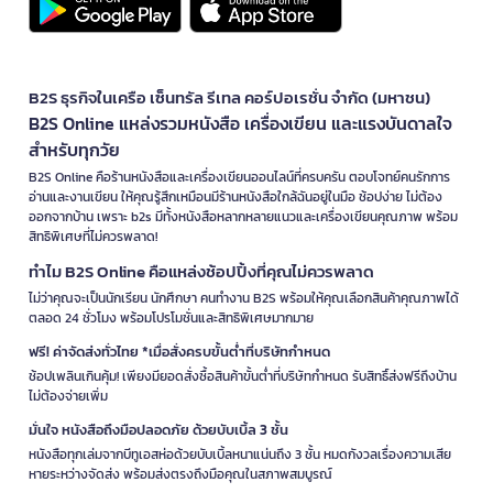
B2S ธุรกิจในเครือ เซ็นทรัล รีเทล คอร์ปอเรชั่น จำกัด (มหาชน)
B2S Online แหล่งรวมหนังสือ เครื่องเขียน และแรงบันดาลใจ
สำหรับทุกวัย
B2S Online คือร้านหนังสือและเครื่องเขียนออนไลน์ที่ครบครัน ตอบโจทย์คนรักการ
อ่านและงานเขียน ให้คุณรู้สึกเหมือนมีร้านหนังสือใกล้ฉันอยู่ในมือ ช้อปง่าย ไม่ต้อง
ออกจากบ้าน เพราะ b2s มีทั้งหนังสือหลากหลายแนวและเครื่องเขียนคุณภาพ พร้อม
สิทธิพิเศษที่ไม่ควรพลาด!
ทำไม B2S Online คือแหล่งช้อปปิ้งที่คุณไม่ควรพลาด
ไม่ว่าคุณจะเป็นนักเรียน นักศึกษา คนทำงาน B2S พร้อมให้คุณเลือกสินค้าคุณภาพได้
ตลอด 24 ชั่วโมง พร้อมโปรโมชั่นและสิทธิพิเศษมากมาย
ฟรี! ค่าจัดส่งทั่วไทย *เมื่อสั่งครบขั้นต่ำที่บริษัทกำหนด
ช้อปเพลินเกินคุ้ม! เพียงมียอดสั่งซื้อสินค้าขั้นต่ำที่บริษัทกำหนด รับสิทธิ์ส่งฟรีถึงบ้าน
ไม่ต้องจ่ายเพิ่ม
มั่นใจ หนังสือถึงมือปลอดภัย ด้วยบับเบิ้ล 3 ชั้น
หนังสือทุกเล่มจากบีทูเอสห่อด้วยบับเบิ้ลหนาแน่นถึง 3 ชั้น หมดกังวลเรื่องความเสีย
หายระหว่างจัดส่ง พร้อมส่งตรงถึงมือคุณในสภาพสมบูรณ์