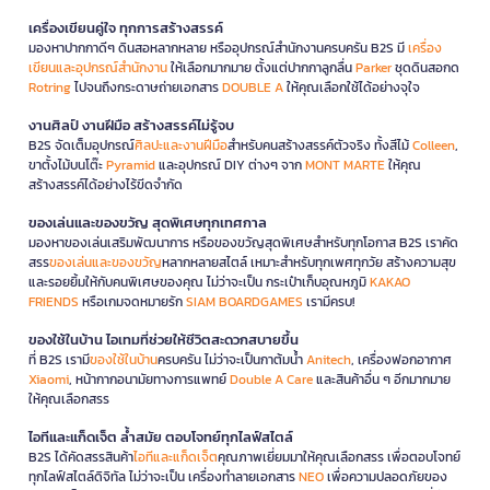
เครื่องเขียนคู่ใจ ทุกการสร้างสรรค์
มองหาปากกาดีๆ ดินสอหลากหลาย หรืออุปกรณ์สำนักงานครบครัน B2S มี
เครื่อง
เขียนและอุปกรณ์สำนักงาน
ให้เลือกมากมาย ตั้งแต่ปากกาลูกลื่น
Parker
ชุดดินสอกด
Rotring
ไปจนถึงกระดาษถ่ายเอกสาร
DOUBLE A
ให้คุณเลือกใช้ได้อย่างจุใจ
งานศิลป์ งานฝีมือ สร้างสรรค์ไม่รู้จบ
B2S จัดเต็มอุปกรณ์
ศิลปะและงานฝีมือ
สำหรับคนสร้างสรรค์ตัวจริง ทั้งสีไม้
Colleen
,
ขาตั้งไม้บนโต๊ะ
Pyramid
และอุปกรณ์ DIY ต่างๆ จาก
MONT MARTE
ให้คุณ
สร้างสรรค์ได้อย่างไร้ขีดจำกัด
ของเล่นและของขวัญ สุดพิเศษทุกเทศกาล
มองหาของเล่นเสริมพัฒนาการ หรือของขวัญสุดพิเศษสำหรับทุกโอกาส B2S เราคัด
สรร
ของเล่นและของขวัญ
หลากหลายสไตล์ เหมาะสำหรับทุกเพศทุกวัย สร้างความสุข
และรอยยิ้มให้กับคนพิเศษของคุณ ไม่ว่าจะเป็น กระเป๋าเก็บอุณหภูมิ
KAKAO
FRIENDS
หรือเกมจดหมายรัก
SIAM BOARDGAMES
เรามีครบ!
ของใช้ในบ้าน ไอเทมที่ช่วยให้ชีวิตสะดวกสบายขึ้น
ที่ B2S เรามี
ของใช้ในบ้าน
ครบครัน ไม่ว่าจะเป็นกาต้มน้ำ
Anitech
, เครื่องฟอกอากาศ
Xiaomi
, หน้ากากอนามัยทางการแพทย์
Double A Care
และสินค้าอื่น ๆ อีกมากมาย
ให้คุณเลือกสรร
ไอทีและแก็ดเจ็ต ล้ำสมัย ตอบโจทย์ทุกไลฟ์สไตล์
B2S ได้คัดสรรสินค้า
ไอทีและแก็ดเจ็ต
คุณภาพเยี่ยมมาให้คุณเลือกสรร เพื่อตอบโจทย์
ทุกไลฟ์สไตล์ดิจิทัล ไม่ว่าจะเป็น เครื่องทำลายเอกสาร
NEO
เพื่อความปลอดภัยของ