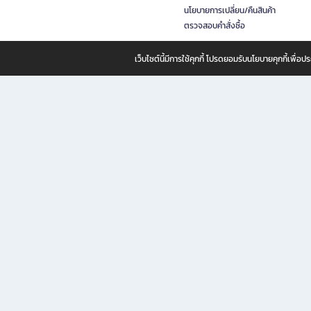
นโยบายการเปลี่ยน/คืนสินค้า
ตรวจสอบคำสั่งซื้อ
เว็บไซต์นี้มีการใช้คุกกี้ โปรดยอมรับนโยบายคุกกี้เพื่
B2S ธุรกิจในเครือ เซ็นทรัล รีเทล คอร์ปอเรชั่น จำกัด (มหาชน)
B2S Online แหล่งรวมหนังสือ เครื่องเขียน และแรงบันดาลใจสำหรับ
B2S Online คือร้านหนังสือและเครื่องเขียนออนไลน์ที่ครบครัน ตอบโจทย์คนรักการอ่านและงานเ
ทำไม B2S Online คือแหล่งช้อปปิ้งที่คุณไม่ควรพลาด
ไม่ว่าคุณจะเป็นนักเรียน นักศึกษา คนทำงาน B2S พร้อมให้คุณเลือกสินค้าคุณภาพได้ตลอด 24