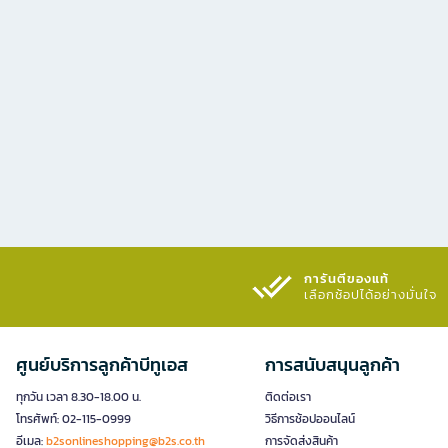
การันตีของแท้
เลือกช้อปได้อย่างมั่นใจ​
ศูนย์บริการลูกค้าบีทูเอส
การสนับสนุนลูกค้า
ทุกวัน เวลา 8.30-18.00 น.
ติดต่อเรา
โทรศัพท์: 02-115-0999
วิธีการช้อปออนไลน์
อีเมล:
b2sonlineshopping@b2s.co.th
การจัดส่งสินค้า