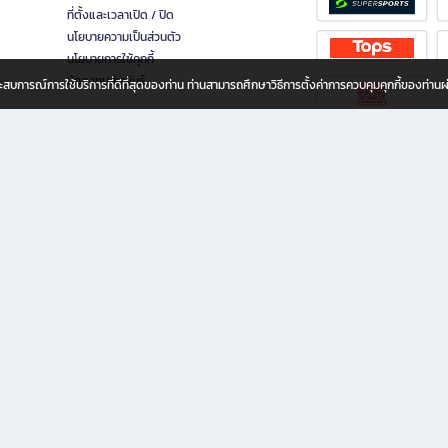
ที่ตั้งและเวลาเปิด / ปิด
นโยบายความเป็นส่วนตัว
นโยบายการใช้คุกกี้
นักลงทุนสัมพันธ์
อประสบการณ์การใช้บริการที่ดีที่สุดของท่าน ท่านสามารถศึกษาวิธีการตั้งค่าการควบคุมคุกกี้ของท่าน
ทุกวัย
ขียน ให้คุณรู้สึกเหมือนมีร้านหนังสือใกล้ฉันอยู่ในมือ ช้อปง่าย ไม่ต้องออกจากบ้าน เพราะ b2
 ชั่วโมง พร้อมโปรโมชั่นและสิทธิพิเศษมากมาย