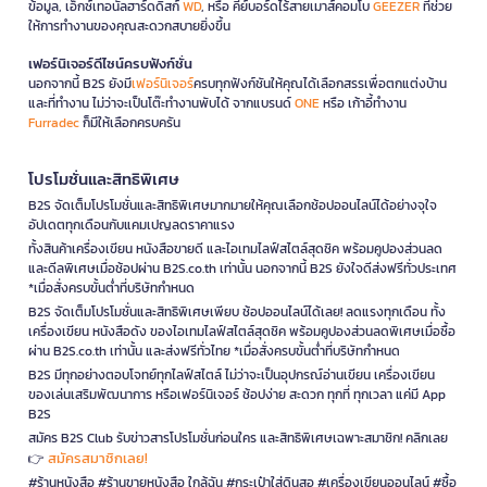
ข้อมูล, เอ็กซ์เทอนัลฮาร์ดดิสก์
WD
, หรือ คีย์บอร์ดไร้สายเมาส์คอมโบ
GEEZER
ที่ช่วย
ให้การทำงานของคุณสะดวกสบายยิ่งขึ้น
เฟอร์นิเจอร์ดีไซน์ครบฟังก์ชั่น
นอกจากนี้ B2S ยังมี
เฟอร์นิเจอร์
ครบทุกฟังก์ชันให้คุณได้เลือกสรรเพื่อตกแต่งบ้าน
และที่ทำงาน ไม่ว่าจะเป็นโต๊ะทำงานพับได้ จากแบรนด์
ONE
หรือ เก้าอี้ทำงาน
Furradec
ก็มีให้เลือกครบครัน
โปรโมชั่นและสิทธิพิเศษ
B2S จัดเต็มโปรโมชั่นและสิทธิพิเศษมากมายให้คุณเลือกช้อปออนไลน์ได้อย่างจุใจ
อัปเดตทุกเดือนกับแคมเปญลดราคาแรง
ทั้งสินค้าเครื่องเขียน หนังสือขายดี และไอเทมไลฟ์สไตล์สุดชิค พร้อมคูปองส่วนลด
และดีลพิเศษเมื่อช้อปผ่าน B2S.co.th เท่านั้น นอกจากนี้ B2S ยังใจดีส่งฟรีทั่วประเทศ
*เมื่อสั่งครบขั้นต่ำที่บริษัทกำหนด
B2S จัดเต็มโปรโมชั่นและสิทธิพิเศษเพียบ ช้อปออนไลน์ได้เลย! ลดแรงทุกเดือน ทั้ง
เครื่องเขียน หนังสือดัง ของไอเทมไลฟ์สไตล์สุดชิค พร้อมคูปองส่วนลดพิเศษเมื่อซื้อ
ผ่าน B2S.co.th เท่านั้น และส่งฟรีทั่วไทย *เมื่อสั่งครบขั้นต่ำที่บริษัทกำหนด
B2S มีทุกอย่างตอบโจทย์ทุกไลฟ์สไตล์ ไม่ว่าจะเป็นอุปกรณ์อ่านเขียน เครื่องเขียน
ของเล่นเสริมพัฒนาการ หรือเฟอร์นิเจอร์ ช้อปง่าย สะดวก ทุกที่ ทุกเวลา แค่มี App
B2S
สมัคร B2S Club รับข่าวสารโปรโมชั่นก่อนใคร และสิทธิพิเศษเฉพาะสมาชิก! คลิกเลย
สมัครสมาชิกเลย!
👉
#ร้านหนังสือ #ร้านขายหนังสือ ใกล้ฉัน #กระเป๋าใส่ดินสอ #เครื่องเขียนออนไลน์ #ซื้อ