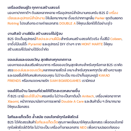
เครื่องเขียนคู่ใจ ทุกการสร้างสรรค์
มองหาปากกาดีๆ ดินสอหลากหลาย หรืออุปกรณ์สำนักงานครบครัน B2S มี
เครื่อง
เขียนและอุปกรณ์สำนักงาน
ให้เลือกมากมาย ตั้งแต่ปากกาลูกลื่น
Parker
ชุดดินสอกด
Rotring
ไปจนถึงกระดาษถ่ายเอกสาร
DOUBLE A
ให้คุณเลือกใช้ได้อย่างจุใจ
งานศิลป์ งานฝีมือ สร้างสรรค์ไม่รู้จบ
B2S จัดเต็มอุปกรณ์
ศิลปะและงานฝีมือ
สำหรับคนสร้างสรรค์ตัวจริง ทั้งสีไม้
Colleen
,
ขาตั้งไม้บนโต๊ะ
Pyramid
และอุปกรณ์ DIY ต่างๆ จาก
MONT MARTE
ให้คุณ
สร้างสรรค์ได้อย่างไร้ขีดจำกัด
ของเล่นและของขวัญ สุดพิเศษทุกเทศกาล
มองหาของเล่นเสริมพัฒนาการ หรือของขวัญสุดพิเศษสำหรับทุกโอกาส B2S เราคัด
สรร
ของเล่นและของขวัญ
หลากหลายสไตล์ เหมาะสำหรับทุกเพศทุกวัย สร้างความสุข
และรอยยิ้มให้กับคนพิเศษของคุณ ไม่ว่าจะเป็น กระเป๋าเก็บอุณหภูมิ
KAKAO
FRIENDS
หรือเกมจดหมายรัก
SIAM BOARDGAMES
เรามีครบ!
ของใช้ในบ้าน ไอเทมที่ช่วยให้ชีวิตสะดวกสบายขึ้น
ที่ B2S เรามี
ของใช้ในบ้าน
ครบครัน ไม่ว่าจะเป็นกาต้มน้ำ
Anitech
, เครื่องฟอกอากาศ
Xiaomi
, หน้ากากอนามัยทางการแพทย์
Double A Care
และสินค้าอื่น ๆ อีกมากมาย
ให้คุณเลือกสรร
ไอทีและแก็ดเจ็ต ล้ำสมัย ตอบโจทย์ทุกไลฟ์สไตล์
B2S ได้คัดสรรสินค้า
ไอทีและแก็ดเจ็ต
คุณภาพเยี่ยมมาให้คุณเลือกสรร เพื่อตอบโจทย์
ทุกไลฟ์สไตล์ดิจิทัล ไม่ว่าจะเป็น เครื่องทำลายเอกสาร
NEO
เพื่อความปลอดภัยของ