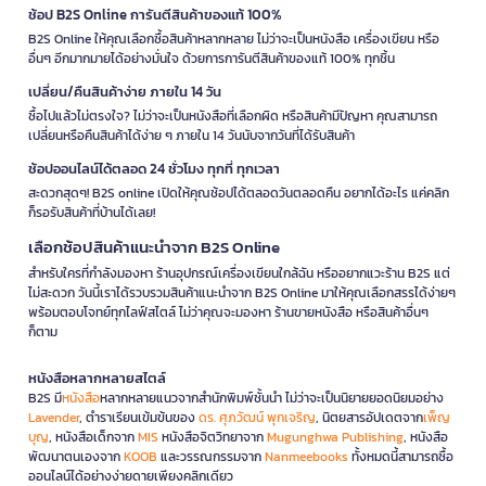
ช้อป B2S Online การันตีสินค้าของแท้ 100%
B2S Online ให้คุณเลือกซื้อสินค้าหลากหลาย ไม่ว่าจะเป็นหนังสือ เครื่องเขียน หรือ
อื่นๆ อีกมากมายได้อย่างมั่นใจ ด้วยการการันตีสินค้าของแท้ 100% ทุกชิ้น
เปลี่ยน/คืนสินค้าง่าย ภายใน 14 วัน
ซื้อไปแล้วไม่ตรงใจ? ไม่ว่าจะเป็นหนังสือที่เลือกผิด หรือสินค้ามีปัญหา คุณสามารถ
เปลี่ยนหรือคืนสินค้าได้ง่าย ๆ ภายใน 14 วันนับจากวันที่ได้รับสินค้า
ช้อปออนไลน์ได้ตลอด 24 ชั่วโมง ทุกที่ ทุกเวลา
สะดวกสุดๆ! B2S online เปิดให้คุณช้อปได้ตลอดวันตลอดคืน อยากได้อะไร แค่คลิก
ก็รอรับสินค้าที่บ้านได้เลย!
เลือกช้อปสินค้าแนะนำจาก B2S Online
สำหรับใครที่กำลังมองหา ร้านอุปกรณ์เครื่องเขียนใกล้ฉัน หรืออยากแวะร้าน B2S แต่
ไม่สะดวก วันนี้เราได้รวบรวมสินค้าแนะนำจาก B2S Online มาให้คุณเลือกสรรได้ง่ายๆ
พร้อมตอบโจทย์ทุกไลฟ์สไตล์ ไม่ว่าคุณจะมองหา ร้านขายหนังสือ หรือสินค้าอื่นๆ
ก็ตาม
หนังสือหลากหลายสไตล์
B2S มี
หนังสือ
หลากหลายแนวจากสำนักพิมพ์ชั้นนำ ไม่ว่าจะเป็นนิยายยอดนิยมอย่าง
Lavender
, ตำราเรียนเข้มข้นของ
ดร. ศุภวัฒน์ พุกเจริญ
, นิตยสารอัปเดตจาก
เพ็ญ
บุญ
, หนังสือเด็กจาก
MIS
หนังสือจิตวิทยาจาก
Mugunghwa Publishing
, หนังสือ
พัฒนาตนเองจาก
KOOB
และวรรณกรรมจาก
Nanmeebooks
ทั้งหมดนี้สามารถซื้อ
ออนไลน์ได้อย่างง่ายดายเพียงคลิกเดียว