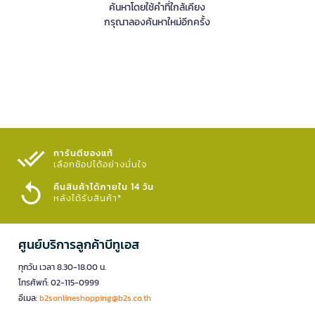
ค้นหาโดยใช้คำที่ใกล้เคียง
กรุณาลองค้นหาใหม่อีกครั้ง
การันตีของแท้
เลือกช้อปได้อย่างมั่นใจ​
คืนสินค้าได้ภายใน 14 วัน
หลังได้รับสินค้า*
ศูนย์บริการลูกค้าบีทูเอส
ทุกวัน เวลา 8.30-18.00 น.
โทรศัพท์: 02-115-0999
อีเมล:
b2sonlineshopping@b2s.co.th