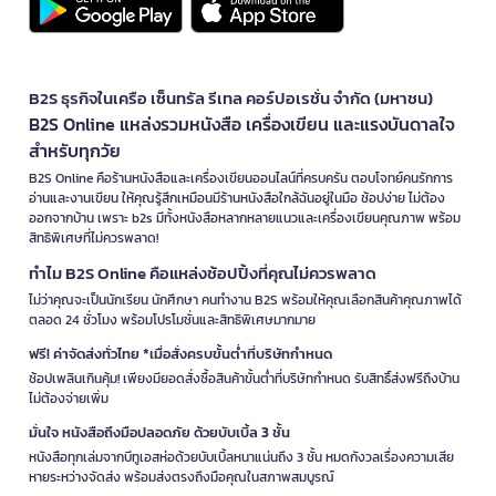
B2S ธุรกิจในเครือ เซ็นทรัล รีเทล คอร์ปอเรชั่น จำกัด (มหาชน)
B2S Online แหล่งรวมหนังสือ เครื่องเขียน และแรงบันดาลใจ
สำหรับทุกวัย
B2S Online คือร้านหนังสือและเครื่องเขียนออนไลน์ที่ครบครัน ตอบโจทย์คนรักการ
อ่านและงานเขียน ให้คุณรู้สึกเหมือนมีร้านหนังสือใกล้ฉันอยู่ในมือ ช้อปง่าย ไม่ต้อง
ออกจากบ้าน เพราะ b2s มีทั้งหนังสือหลากหลายแนวและเครื่องเขียนคุณภาพ พร้อม
สิทธิพิเศษที่ไม่ควรพลาด!
ทำไม B2S Online คือแหล่งช้อปปิ้งที่คุณไม่ควรพลาด
ไม่ว่าคุณจะเป็นนักเรียน นักศึกษา คนทำงาน B2S พร้อมให้คุณเลือกสินค้าคุณภาพได้
ตลอด 24 ชั่วโมง พร้อมโปรโมชั่นและสิทธิพิเศษมากมาย
ฟรี! ค่าจัดส่งทั่วไทย *เมื่อสั่งครบขั้นต่ำที่บริษัทกำหนด
ช้อปเพลินเกินคุ้ม! เพียงมียอดสั่งซื้อสินค้าขั้นต่ำที่บริษัทกำหนด รับสิทธิ์ส่งฟรีถึงบ้าน
ไม่ต้องจ่ายเพิ่ม
มั่นใจ หนังสือถึงมือปลอดภัย ด้วยบับเบิ้ล 3 ชั้น
หนังสือทุกเล่มจากบีทูเอสห่อด้วยบับเบิ้ลหนาแน่นถึง 3 ชั้น หมดกังวลเรื่องความเสีย
หายระหว่างจัดส่ง พร้อมส่งตรงถึงมือคุณในสภาพสมบูรณ์