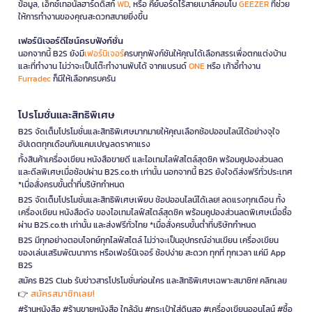
ข้อมูล, เอ็กซ์เทอนัลฮาร์ดดิสก์
WD
, หรือ คีย์บอร์ดไร้สายเมาส์คอมโบ
GEEZER
ที่ช่วย
ให้การทำงานของคุณสะดวกสบายยิ่งขึ้น
เฟอร์นิเจอร์ดีไซน์ครบฟังก์ชั่น
นอกจากนี้ B2S ยังมี
เฟอร์นิเจอร์
ครบทุกฟังก์ชันให้คุณได้เลือกสรรเพื่อตกแต่งบ้าน
และที่ทำงาน ไม่ว่าจะเป็นโต๊ะทำงานพับได้ จากแบรนด์
ONE
หรือ เก้าอี้ทำงาน
Furradec
ก็มีให้เลือกครบครัน
โปรโมชั่นและสิทธิพิเศษ
B2S จัดเต็มโปรโมชั่นและสิทธิพิเศษมากมายให้คุณเลือกช้อปออนไลน์ได้อย่างจุใจ
อัปเดตทุกเดือนกับแคมเปญลดราคาแรง
ทั้งสินค้าเครื่องเขียน หนังสือขายดี และไอเทมไลฟ์สไตล์สุดชิค พร้อมคูปองส่วนลด
และดีลพิเศษเมื่อช้อปผ่าน B2S.co.th เท่านั้น นอกจากนี้ B2S ยังใจดีส่งฟรีทั่วประเทศ
*เมื่อสั่งครบขั้นต่ำที่บริษัทกำหนด
B2S จัดเต็มโปรโมชั่นและสิทธิพิเศษเพียบ ช้อปออนไลน์ได้เลย! ลดแรงทุกเดือน ทั้ง
เครื่องเขียน หนังสือดัง ของไอเทมไลฟ์สไตล์สุดชิค พร้อมคูปองส่วนลดพิเศษเมื่อซื้อ
ผ่าน B2S.co.th เท่านั้น และส่งฟรีทั่วไทย *เมื่อสั่งครบขั้นต่ำที่บริษัทกำหนด
B2S มีทุกอย่างตอบโจทย์ทุกไลฟ์สไตล์ ไม่ว่าจะเป็นอุปกรณ์อ่านเขียน เครื่องเขียน
ของเล่นเสริมพัฒนาการ หรือเฟอร์นิเจอร์ ช้อปง่าย สะดวก ทุกที่ ทุกเวลา แค่มี App
B2S
สมัคร B2S Club รับข่าวสารโปรโมชั่นก่อนใคร และสิทธิพิเศษเฉพาะสมาชิก! คลิกเลย
สมัครสมาชิกเลย!
👉
#ร้านหนังสือ #ร้านขายหนังสือ ใกล้ฉัน #กระเป๋าใส่ดินสอ #เครื่องเขียนออนไลน์ #ซื้อ