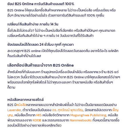
ช้อป B2S Online การันตีสินค้าของแท้ 100%
B2S Online ให้คุณเลือกซื้อสินค้าหลากหลาย ไม่ว่าจะเป็นหนังสือ เครื่องเขียน หรือ
อื่นๆ อีกมากมายได้อย่างมั่นใจ ด้วยการการันตีสินค้าของแท้ 100% ทุกชิ้น
เปลี่ยน/คืนสินค้าง่าย ภายใน 14 วัน
ซื้อไปแล้วไม่ตรงใจ? ไม่ว่าจะเป็นหนังสือที่เลือกผิด หรือสินค้ามีปัญหา คุณสามารถ
เปลี่ยนหรือคืนสินค้าได้ง่าย ๆ ภายใน 14 วันนับจากวันที่ได้รับสินค้า
ช้อปออนไลน์ได้ตลอด 24 ชั่วโมง ทุกที่ ทุกเวลา
สะดวกสุดๆ! B2S online เปิดให้คุณช้อปได้ตลอดวันตลอดคืน อยากได้อะไร แค่คลิก
ก็รอรับสินค้าที่บ้านได้เลย!
เลือกช้อปสินค้าแนะนำจาก B2S Online
สำหรับใครที่กำลังมองหา ร้านอุปกรณ์เครื่องเขียนใกล้ฉัน หรืออยากแวะร้าน B2S แต่
ไม่สะดวก วันนี้เราได้รวบรวมสินค้าแนะนำจาก B2S Online มาให้คุณเลือกสรรได้ง่ายๆ
พร้อมตอบโจทย์ทุกไลฟ์สไตล์ ไม่ว่าคุณจะมองหา ร้านขายหนังสือ หรือสินค้าอื่นๆ
ก็ตาม
หนังสือหลากหลายสไตล์
B2S มี
หนังสือ
หลากหลายแนวจากสำนักพิมพ์ชั้นนำ ไม่ว่าจะเป็นนิยายยอดนิยมอย่าง
Lavender
, ตำราเรียนเข้มข้นของ
ดร. ศุภวัฒน์ พุกเจริญ
, นิตยสารอัปเดตจาก
เพ็ญ
บุญ
, หนังสือเด็กจาก
MIS
หนังสือจิตวิทยาจาก
Mugunghwa Publishing
, หนังสือ
พัฒนาตนเองจาก
KOOB
และวรรณกรรมจาก
Nanmeebooks
ทั้งหมดนี้สามารถซื้อ
ออนไลน์ได้อย่างง่ายดายเพียงคลิกเดียว