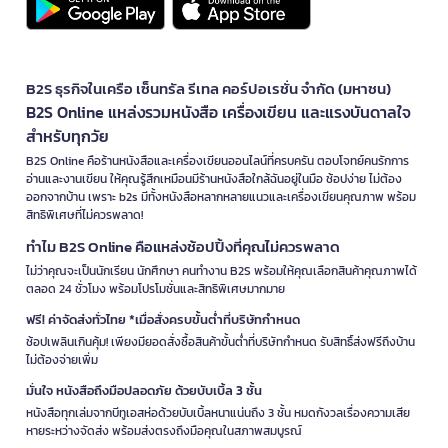
B2S ธุรกิจในเครือ เซ็นทรัล รีเทล คอร์ปอเรชั่น จำกัด (มหาชน)
B2S Online แหล่งรวมหนังสือ เครื่องเขียน และแรงบันดาลใจ
สำหรับทุกวัย
B2S Online คือร้านหนังสือและเครื่องเขียนออนไลน์ที่ครบครัน ตอบโจทย์คนรักการ
อ่านและงานเขียน ให้คุณรู้สึกเหมือนมีร้านหนังสือใกล้ฉันอยู่ในมือ ช้อปง่าย ไม่ต้อง
ออกจากบ้าน เพราะ b2s มีทั้งหนังสือหลากหลายแนวและเครื่องเขียนคุณภาพ พร้อม
สิทธิพิเศษที่ไม่ควรพลาด!
ทำไม B2S Online คือแหล่งช้อปปิ้งที่คุณไม่ควรพลาด
ไม่ว่าคุณจะเป็นนักเรียน นักศึกษา คนทำงาน B2S พร้อมให้คุณเลือกสินค้าคุณภาพได้
ตลอด 24 ชั่วโมง พร้อมโปรโมชั่นและสิทธิพิเศษมากมาย
ฟรี! ค่าจัดส่งทั่วไทย *เมื่อสั่งครบขั้นต่ำที่บริษัทกำหนด
ช้อปเพลินเกินคุ้ม! เพียงมียอดสั่งซื้อสินค้าขั้นต่ำที่บริษัทกำหนด รับสิทธิ์ส่งฟรีถึงบ้าน
ไม่ต้องจ่ายเพิ่ม
มั่นใจ หนังสือถึงมือปลอดภัย ด้วยบับเบิ้ล 3 ชั้น
หนังสือทุกเล่มจากบีทูเอสห่อด้วยบับเบิ้ลหนาแน่นถึง 3 ชั้น หมดกังวลเรื่องความเสีย
หายระหว่างจัดส่ง พร้อมส่งตรงถึงมือคุณในสภาพสมบูรณ์