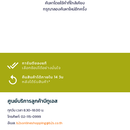
ค้นหาโดยใช้คำที่ใกล้เคียง
กรุณาลองค้นหาใหม่อีกครั้ง
การันตีของแท้
เลือกช้อปได้อย่างมั่นใจ​
คืนสินค้าได้ภายใน 14 วัน
หลังได้รับสินค้า*
ศูนย์บริการลูกค้าบีทูเอส
ทุกวัน เวลา 8.30-18.00 น.
โทรศัพท์: 02-115-0999
อีเมล:
b2sonlineshopping@b2s.co.th