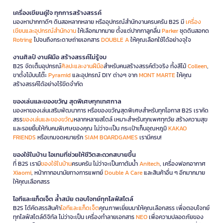
เครื่องเขียนคู่ใจ ทุกการสร้างสรรค์
มองหาปากกาดีๆ ดินสอหลากหลาย หรืออุปกรณ์สำนักงานครบครัน B2S มี
เครื่อง
เขียนและอุปกรณ์สำนักงาน
ให้เลือกมากมาย ตั้งแต่ปากกาลูกลื่น
Parker
ชุดดินสอกด
Rotring
ไปจนถึงกระดาษถ่ายเอกสาร
DOUBLE A
ให้คุณเลือกใช้ได้อย่างจุใจ
งานศิลป์ งานฝีมือ สร้างสรรค์ไม่รู้จบ
B2S จัดเต็มอุปกรณ์
ศิลปะและงานฝีมือ
สำหรับคนสร้างสรรค์ตัวจริง ทั้งสีไม้
Colleen
,
ขาตั้งไม้บนโต๊ะ
Pyramid
และอุปกรณ์ DIY ต่างๆ จาก
MONT MARTE
ให้คุณ
สร้างสรรค์ได้อย่างไร้ขีดจำกัด
ของเล่นและของขวัญ สุดพิเศษทุกเทศกาล
มองหาของเล่นเสริมพัฒนาการ หรือของขวัญสุดพิเศษสำหรับทุกโอกาส B2S เราคัด
สรร
ของเล่นและของขวัญ
หลากหลายสไตล์ เหมาะสำหรับทุกเพศทุกวัย สร้างความสุข
และรอยยิ้มให้กับคนพิเศษของคุณ ไม่ว่าจะเป็น กระเป๋าเก็บอุณหภูมิ
KAKAO
FRIENDS
หรือเกมจดหมายรัก
SIAM BOARDGAMES
เรามีครบ!
ของใช้ในบ้าน ไอเทมที่ช่วยให้ชีวิตสะดวกสบายขึ้น
ที่ B2S เรามี
ของใช้ในบ้าน
ครบครัน ไม่ว่าจะเป็นกาต้มน้ำ
Anitech
, เครื่องฟอกอากาศ
Xiaomi
, หน้ากากอนามัยทางการแพทย์
Double A Care
และสินค้าอื่น ๆ อีกมากมาย
ให้คุณเลือกสรร
ไอทีและแก็ดเจ็ต ล้ำสมัย ตอบโจทย์ทุกไลฟ์สไตล์
B2S ได้คัดสรรสินค้า
ไอทีและแก็ดเจ็ต
คุณภาพเยี่ยมมาให้คุณเลือกสรร เพื่อตอบโจทย์
ทุกไลฟ์สไตล์ดิจิทัล ไม่ว่าจะเป็น เครื่องทำลายเอกสาร
NEO
เพื่อความปลอดภัยของ