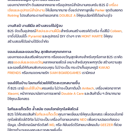
มองหาปากกาดีๆ ดินสอหลากหลาย หรืออุปกรณ์สำนักงานครบครัน B2S มี
เครื่อง
เขียนและอุปกรณ์สำนักงาน
ให้เลือกมากมาย ตั้งแต่ปากกาลูกลื่น
Parker
ชุดดินสอกด
Rotring
ไปจนถึงกระดาษถ่ายเอกสาร
DOUBLE A
ให้คุณเลือกใช้ได้อย่างจุใจ
งานศิลป์ งานฝีมือ สร้างสรรค์ไม่รู้จบ
B2S จัดเต็มอุปกรณ์
ศิลปะและงานฝีมือ
สำหรับคนสร้างสรรค์ตัวจริง ทั้งสีไม้
Colleen
,
ขาตั้งไม้บนโต๊ะ
Pyramid
และอุปกรณ์ DIY ต่างๆ จาก
MONT MARTE
ให้คุณ
สร้างสรรค์ได้อย่างไร้ขีดจำกัด
ของเล่นและของขวัญ สุดพิเศษทุกเทศกาล
มองหาของเล่นเสริมพัฒนาการ หรือของขวัญสุดพิเศษสำหรับทุกโอกาส B2S เราคัด
สรร
ของเล่นและของขวัญ
หลากหลายสไตล์ เหมาะสำหรับทุกเพศทุกวัย สร้างความสุข
และรอยยิ้มให้กับคนพิเศษของคุณ ไม่ว่าจะเป็น กระเป๋าเก็บอุณหภูมิ
KAKAO
FRIENDS
หรือเกมจดหมายรัก
SIAM BOARDGAMES
เรามีครบ!
ของใช้ในบ้าน ไอเทมที่ช่วยให้ชีวิตสะดวกสบายขึ้น
ที่ B2S เรามี
ของใช้ในบ้าน
ครบครัน ไม่ว่าจะเป็นกาต้มน้ำ
Anitech
, เครื่องฟอกอากาศ
Xiaomi
, หน้ากากอนามัยทางการแพทย์
Double A Care
และสินค้าอื่น ๆ อีกมากมาย
ให้คุณเลือกสรร
ไอทีและแก็ดเจ็ต ล้ำสมัย ตอบโจทย์ทุกไลฟ์สไตล์
B2S ได้คัดสรรสินค้า
ไอทีและแก็ดเจ็ต
คุณภาพเยี่ยมมาให้คุณเลือกสรร เพื่อตอบโจทย์
ทุกไลฟ์สไตล์ดิจิทัล ไม่ว่าจะเป็น เครื่องทำลายเอกสาร
NEO
เพื่อความปลอดภัยของ
ข้อมูล, เอ็กซ์เทอนัลฮาร์ดดิสก์
WD
, หรือ คีย์บอร์ดไร้สายเมาส์คอมโบ
GEEZER
ที่ช่วย
ให้การทำงานของคุณสะดวกสบายยิ่งขึ้น