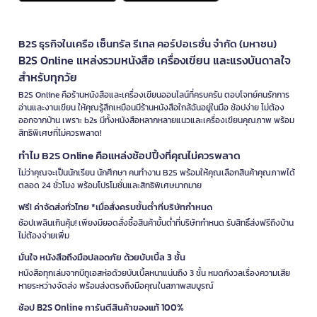
B2S ธุรกิจในเครือ เซ็นทรัล รีเทล คอร์ปอเรชั่น จำกัด (มหาชน)
B2S Online แหล่งรวมหนังสือ เครื่องเขียน และแรงบันดาลใจ
สำหรับทุกวัย
B2S Online คือร้านหนังสือและเครื่องเขียนออนไลน์ที่ครบครัน ตอบโจทย์คนรักการ
อ่านและงานเขียน ให้คุณรู้สึกเหมือนมีร้านหนังสือใกล้ฉันอยู่ในมือ ช้อปง่าย ไม่ต้อง
ออกจากบ้าน เพราะ b2s มีทั้งหนังสือหลากหลายแนวและเครื่องเขียนคุณภาพ พร้อม
สิทธิพิเศษที่ไม่ควรพลาด!
ทำไม B2S Online คือแหล่งช้อปปิ้งที่คุณไม่ควรพลาด
ไม่ว่าคุณจะเป็นนักเรียน นักศึกษา คนทำงาน B2S พร้อมให้คุณเลือกสินค้าคุณภาพได้
ตลอด 24 ชั่วโมง พร้อมโปรโมชั่นและสิทธิพิเศษมากมาย
ฟรี! ค่าจัดส่งทั่วไทย *เมื่อสั่งครบขั้นต่ำที่บริษัทกำหนด
ช้อปเพลินเกินคุ้ม! เพียงมียอดสั่งซื้อสินค้าขั้นต่ำที่บริษัทกำหนด รับสิทธิ์ส่งฟรีถึงบ้าน
ไม่ต้องจ่ายเพิ่ม
มั่นใจ หนังสือถึงมือปลอดภัย ด้วยบับเบิ้ล 3 ชั้น
หนังสือทุกเล่มจากบีทูเอสห่อด้วยบับเบิ้ลหนาแน่นถึง 3 ชั้น หมดกังวลเรื่องความเสีย
หายระหว่างจัดส่ง พร้อมส่งตรงถึงมือคุณในสภาพสมบูรณ์
ช้อป B2S Online การันตีสินค้าของแท้ 100%