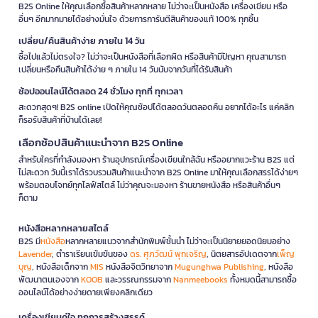
B2S Online ให้คุณเลือกซื้อสินค้าหลากหลาย ไม่ว่าจะเป็นหนังสือ เครื่องเขียน หรือ
อื่นๆ อีกมากมายได้อย่างมั่นใจ ด้วยการการันตีสินค้าของแท้ 100% ทุกชิ้น
เปลี่ยน/คืนสินค้าง่าย ภายใน 14 วัน
ซื้อไปแล้วไม่ตรงใจ? ไม่ว่าจะเป็นหนังสือที่เลือกผิด หรือสินค้ามีปัญหา คุณสามารถ
เปลี่ยนหรือคืนสินค้าได้ง่าย ๆ ภายใน 14 วันนับจากวันที่ได้รับสินค้า
ช้อปออนไลน์ได้ตลอด 24 ชั่วโมง ทุกที่ ทุกเวลา
สะดวกสุดๆ! B2S online เปิดให้คุณช้อปได้ตลอดวันตลอดคืน อยากได้อะไร แค่คลิก
ก็รอรับสินค้าที่บ้านได้เลย!
เลือกช้อปสินค้าแนะนำจาก B2S Online
สำหรับใครที่กำลังมองหา ร้านอุปกรณ์เครื่องเขียนใกล้ฉัน หรืออยากแวะร้าน B2S แต่
ไม่สะดวก วันนี้เราได้รวบรวมสินค้าแนะนำจาก B2S Online มาให้คุณเลือกสรรได้ง่ายๆ
พร้อมตอบโจทย์ทุกไลฟ์สไตล์ ไม่ว่าคุณจะมองหา ร้านขายหนังสือ หรือสินค้าอื่นๆ
ก็ตาม
หนังสือหลากหลายสไตล์
B2S มี
หนังสือ
หลากหลายแนวจากสำนักพิมพ์ชั้นนำ ไม่ว่าจะเป็นนิยายยอดนิยมอย่าง
Lavender
, ตำราเรียนเข้มข้นของ
ดร. ศุภวัฒน์ พุกเจริญ
, นิตยสารอัปเดตจาก
เพ็ญ
บุญ
, หนังสือเด็กจาก
MIS
หนังสือจิตวิทยาจาก
Mugunghwa Publishing
, หนังสือ
พัฒนาตนเองจาก
KOOB
และวรรณกรรมจาก
Nanmeebooks
ทั้งหมดนี้สามารถซื้อ
ออนไลน์ได้อย่างง่ายดายเพียงคลิกเดียว
เครื่องเขียนคู่ใจ ทุกการสร้างสรรค์