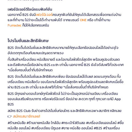
เฟอร์นิเจอร์ดีไซน์ครบฟังก์ชั่น
นอกจากนี้ B2S ยังมี
เฟอร์นิเจอร์
ครบทุกฟังก์ชันให้คุณได้เลือกสรรเพื่อตกแต่งบ้าน
และที่ทำงาน ไม่ว่าจะเป็นโต๊ะทำงานพับได้ จากแบรนด์
ONE
หรือ เก้าอี้ทำงาน
Furradec
ก็มีให้เลือกครบครัน
โปรโมชั่นและสิทธิพิเศษ
B2S จัดเต็มโปรโมชั่นและสิทธิพิเศษมากมายให้คุณเลือกช้อปออนไลน์ได้อย่างจุใจ
อัปเดตทุกเดือนกับแคมเปญลดราคาแรง
ทั้งสินค้าเครื่องเขียน หนังสือขายดี และไอเทมไลฟ์สไตล์สุดชิค พร้อมคูปองส่วนลด
และดีลพิเศษเมื่อช้อปผ่าน B2S.co.th เท่านั้น นอกจากนี้ B2S ยังใจดีส่งฟรีทั่วประเทศ
*เมื่อสั่งครบขั้นต่ำที่บริษัทกำหนด
B2S จัดเต็มโปรโมชั่นและสิทธิพิเศษเพียบ ช้อปออนไลน์ได้เลย! ลดแรงทุกเดือน ทั้ง
เครื่องเขียน หนังสือดัง ของไอเทมไลฟ์สไตล์สุดชิค พร้อมคูปองส่วนลดพิเศษเมื่อซื้อ
ผ่าน B2S.co.th เท่านั้น และส่งฟรีทั่วไทย *เมื่อสั่งครบขั้นต่ำที่บริษัทกำหนด
B2S มีทุกอย่างตอบโจทย์ทุกไลฟ์สไตล์ ไม่ว่าจะเป็นอุปกรณ์อ่านเขียน เครื่องเขียน
ของเล่นเสริมพัฒนาการ หรือเฟอร์นิเจอร์ ช้อปง่าย สะดวก ทุกที่ ทุกเวลา แค่มี App
B2S
สมัคร B2S Club รับข่าวสารโปรโมชั่นก่อนใคร และสิทธิพิเศษเฉพาะสมาชิก! คลิกเลย
สมัครสมาชิกเลย!
👉
#ร้านหนังสือ #ร้านขายหนังสือ ใกล้ฉัน #กระเป๋าใส่ดินสอ #เครื่องเขียนออนไลน์ #ซื้อ
หนังสือ ออนไลน์ #เครื่องเขียน บีทูเอส #ขาย หนังสือ ออนไลน์ #B2S #ร้านเครื่อง