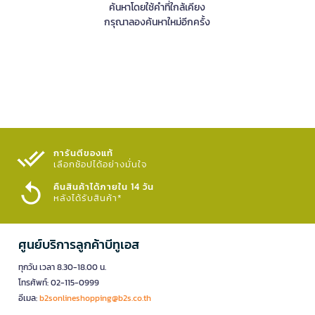
ค้นหาโดยใช้คำที่ใกล้เคียง
กรุณาลองค้นหาใหม่อีกครั้ง
การันตีของแท้
เลือกช้อปได้อย่างมั่นใจ​
คืนสินค้าได้ภายใน 14 วัน
หลังได้รับสินค้า*
ศูนย์บริการลูกค้าบีทูเอส
ทุกวัน เวลา 8.30-18.00 น.
โทรศัพท์: 02-115-0999
อีเมล:
b2sonlineshopping@b2s.co.th