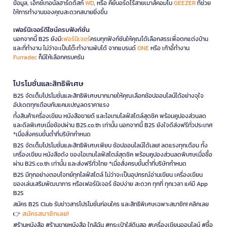
ข้อมูล, เอ็กซ์เทอนัลฮาร์ดดิสก์
WD
, หรือ คีย์บอร์ดไร้สายเมาส์คอมโบ
GEEZER
ที่ช่วย
ให้การทำงานของคุณสะดวกสบายยิ่งขึ้น
เฟอร์นิเจอร์ดีไซน์ครบฟังก์ชั่น
นอกจากนี้ B2S ยังมี
เฟอร์นิเจอร์
ครบทุกฟังก์ชันให้คุณได้เลือกสรรเพื่อตกแต่งบ้าน
และที่ทำงาน ไม่ว่าจะเป็นโต๊ะทำงานพับได้ จากแบรนด์
ONE
หรือ เก้าอี้ทำงาน
Furradec
ก็มีให้เลือกครบครัน
โปรโมชั่นและสิทธิพิเศษ
B2S จัดเต็มโปรโมชั่นและสิทธิพิเศษมากมายให้คุณเลือกช้อปออนไลน์ได้อย่างจุใจ
อัปเดตทุกเดือนกับแคมเปญลดราคาแรง
ทั้งสินค้าเครื่องเขียน หนังสือขายดี และไอเทมไลฟ์สไตล์สุดชิค พร้อมคูปองส่วนลด
และดีลพิเศษเมื่อช้อปผ่าน B2S.co.th เท่านั้น นอกจากนี้ B2S ยังใจดีส่งฟรีทั่วประเทศ
*เมื่อสั่งครบขั้นต่ำที่บริษัทกำหนด
B2S จัดเต็มโปรโมชั่นและสิทธิพิเศษเพียบ ช้อปออนไลน์ได้เลย! ลดแรงทุกเดือน ทั้ง
เครื่องเขียน หนังสือดัง ของไอเทมไลฟ์สไตล์สุดชิค พร้อมคูปองส่วนลดพิเศษเมื่อซื้อ
ผ่าน B2S.co.th เท่านั้น และส่งฟรีทั่วไทย *เมื่อสั่งครบขั้นต่ำที่บริษัทกำหนด
B2S มีทุกอย่างตอบโจทย์ทุกไลฟ์สไตล์ ไม่ว่าจะเป็นอุปกรณ์อ่านเขียน เครื่องเขียน
ของเล่นเสริมพัฒนาการ หรือเฟอร์นิเจอร์ ช้อปง่าย สะดวก ทุกที่ ทุกเวลา แค่มี App
B2S
สมัคร B2S Club รับข่าวสารโปรโมชั่นก่อนใคร และสิทธิพิเศษเฉพาะสมาชิก! คลิกเลย
สมัครสมาชิกเลย!
👉
#ร้านหนังสือ #ร้านขายหนังสือ ใกล้ฉัน #กระเป๋าใส่ดินสอ #เครื่องเขียนออนไลน์ #ซื้อ