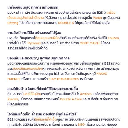
เครื่องเขียนคู่ใจ ทุกการสร้างสรรค์
มองหาปากกาดีๆ ดินสอหลากหลาย หรืออุปกรณ์สำนักงานครบครัน B2S มี
เครื่อง
เขียนและอุปกรณ์สำนักงาน
ให้เลือกมากมาย ตั้งแต่ปากกาลูกลื่น
Parker
ชุดดินสอกด
Rotring
ไปจนถึงกระดาษถ่ายเอกสาร
DOUBLE A
ให้คุณเลือกใช้ได้อย่างจุใจ
งานศิลป์ งานฝีมือ สร้างสรรค์ไม่รู้จบ
B2S จัดเต็มอุปกรณ์
ศิลปะและงานฝีมือ
สำหรับคนสร้างสรรค์ตัวจริง ทั้งสีไม้
Colleen
,
ขาตั้งไม้บนโต๊ะ
Pyramid
และอุปกรณ์ DIY ต่างๆ จาก
MONT MARTE
ให้คุณ
สร้างสรรค์ได้อย่างไร้ขีดจำกัด
ของเล่นและของขวัญ สุดพิเศษทุกเทศกาล
มองหาของเล่นเสริมพัฒนาการ หรือของขวัญสุดพิเศษสำหรับทุกโอกาส B2S เราคัด
สรร
ของเล่นและของขวัญ
หลากหลายสไตล์ เหมาะสำหรับทุกเพศทุกวัย สร้างความสุข
และรอยยิ้มให้กับคนพิเศษของคุณ ไม่ว่าจะเป็น กระเป๋าเก็บอุณหภูมิ
KAKAO
FRIENDS
หรือเกมจดหมายรัก
SIAM BOARDGAMES
เรามีครบ!
ของใช้ในบ้าน ไอเทมที่ช่วยให้ชีวิตสะดวกสบายขึ้น
ที่ B2S เรามี
ของใช้ในบ้าน
ครบครัน ไม่ว่าจะเป็นกาต้มน้ำ
Anitech
, เครื่องฟอกอากาศ
Xiaomi
, หน้ากากอนามัยทางการแพทย์
Double A Care
และสินค้าอื่น ๆ อีกมากมาย
ให้คุณเลือกสรร
ไอทีและแก็ดเจ็ต ล้ำสมัย ตอบโจทย์ทุกไลฟ์สไตล์
B2S ได้คัดสรรสินค้า
ไอทีและแก็ดเจ็ต
คุณภาพเยี่ยมมาให้คุณเลือกสรร เพื่อตอบโจทย์
ทุกไลฟ์สไตล์ดิจิทัล ไม่ว่าจะเป็น เครื่องทำลายเอกสาร
NEO
เพื่อความปลอดภัยของ