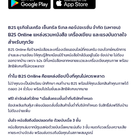
B2S ธุรกิจในเครือ เซ็นทรัล รีเทล คอร์ปอเรชั่น จำกัด (มหาชน)
B2S Online แหล่งรวมหนังสือ เครื่องเขียน และแรงบันดาลใจ
สำหรับทุกวัย
B2S Online คือร้านหนังสือและเครื่องเขียนออนไลน์ที่ครบครัน ตอบโจทย์คนรักการ
อ่านและงานเขียน ให้คุณรู้สึกเหมือนมีร้านหนังสือใกล้ฉันอยู่ในมือ ช้อปง่าย ไม่ต้อง
ออกจากบ้าน เพราะ b2s มีทั้งหนังสือหลากหลายแนวและเครื่องเขียนคุณภาพ พร้อม
สิทธิพิเศษที่ไม่ควรพลาด!
ทำไม B2S Online คือแหล่งช้อปปิ้งที่คุณไม่ควรพลาด
ไม่ว่าคุณจะเป็นนักเรียน นักศึกษา คนทำงาน B2S พร้อมให้คุณเลือกสินค้าคุณภาพได้
ตลอด 24 ชั่วโมง พร้อมโปรโมชั่นและสิทธิพิเศษมากมาย
ฟรี! ค่าจัดส่งทั่วไทย *เมื่อสั่งครบขั้นต่ำที่บริษัทกำหนด
ช้อปเพลินเกินคุ้ม! เพียงมียอดสั่งซื้อสินค้าขั้นต่ำที่บริษัทกำหนด รับสิทธิ์ส่งฟรีถึงบ้าน
ไม่ต้องจ่ายเพิ่ม
มั่นใจ หนังสือถึงมือปลอดภัย ด้วยบับเบิ้ล 3 ชั้น
หนังสือทุกเล่มจากบีทูเอสห่อด้วยบับเบิ้ลหนาแน่นถึง 3 ชั้น หมดกังวลเรื่องความเสีย
หายระหว่างจัดส่ง พร้อมส่งตรงถึงมือคุณในสภาพสมบูรณ์