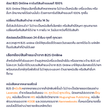
ช้อป B2S Online การันตีสินค้าของแท้ 100%
B2S Online ให้คุณเลือกซื้อสินค้าหลากหลาย ไม่ว่าจะเป็นหนังสือ เครื่องเขียน หรือ
อื่นๆ อีกมากมายได้อย่างมั่นใจ ด้วยการการันตีสินค้าของแท้ 100% ทุกชิ้น
เปลี่ยน/คืนสินค้าง่าย ภายใน 14 วัน
ซื้อไปแล้วไม่ตรงใจ? ไม่ว่าจะเป็นหนังสือที่เลือกผิด หรือสินค้ามีปัญหา คุณสามารถ
เปลี่ยนหรือคืนสินค้าได้ง่าย ๆ ภายใน 14 วันนับจากวันที่ได้รับสินค้า
ช้อปออนไลน์ได้ตลอด 24 ชั่วโมง ทุกที่ ทุกเวลา
สะดวกสุดๆ! B2S online เปิดให้คุณช้อปได้ตลอดวันตลอดคืน อยากได้อะไร แค่คลิก
ก็รอรับสินค้าที่บ้านได้เลย!
เลือกช้อปสินค้าแนะนำจาก B2S Online
สำหรับใครที่กำลังมองหา ร้านอุปกรณ์เครื่องเขียนใกล้ฉัน หรืออยากแวะร้าน B2S แต่
ไม่สะดวก วันนี้เราได้รวบรวมสินค้าแนะนำจาก B2S Online มาให้คุณเลือกสรรได้ง่ายๆ
พร้อมตอบโจทย์ทุกไลฟ์สไตล์ ไม่ว่าคุณจะมองหา ร้านขายหนังสือ หรือสินค้าอื่นๆ
ก็ตาม
หนังสือหลากหลายสไตล์
B2S มี
หนังสือ
หลากหลายแนวจากสำนักพิมพ์ชั้นนำ ไม่ว่าจะเป็นนิยายยอดนิยมอย่าง
Lavender
, ตำราเรียนเข้มข้นของ
ดร. ศุภวัฒน์ พุกเจริญ
, นิตยสารอัปเดตจาก
เพ็ญ
บุญ
, หนังสือเด็กจาก
MIS
หนังสือจิตวิทยาจาก
Mugunghwa Publishing
, หนังสือ
พัฒนาตนเองจาก
KOOB
และวรรณกรรมจาก
Nanmeebooks
ทั้งหมดนี้สามารถซื้อ
ออนไลน์ได้อย่างง่ายดายเพียงคลิกเดียว