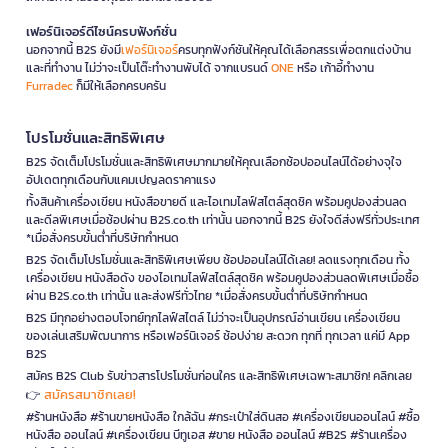
เฟอร์นิเจอร์ดีไซน์ครบฟังก์ชั่น
นอกจากนี้ B2S ยังมี
เฟอร์นิเจอร์
ครบทุกฟังก์ชันให้คุณได้เลือกสรรเพื่อตกแต่งบ้าน
และที่ทำงาน ไม่ว่าจะเป็นโต๊ะทำงานพับได้ จากแบรนด์
ONE
หรือ เก้าอี้ทำงาน
Furradec
ก็มีให้เลือกครบครัน
โปรโมชั่นและสิทธิพิเศษ
B2S จัดเต็มโปรโมชั่นและสิทธิพิเศษมากมายให้คุณเลือกช้อปออนไลน์ได้อย่างจุใจ
อัปเดตทุกเดือนกับแคมเปญลดราคาแรง
ทั้งสินค้าเครื่องเขียน หนังสือขายดี และไอเทมไลฟ์สไตล์สุดชิค พร้อมคูปองส่วนลด
และดีลพิเศษเมื่อช้อปผ่าน B2S.co.th เท่านั้น นอกจากนี้ B2S ยังใจดีส่งฟรีทั่วประเทศ
*เมื่อสั่งครบขั้นต่ำที่บริษัทกำหนด
B2S จัดเต็มโปรโมชั่นและสิทธิพิเศษเพียบ ช้อปออนไลน์ได้เลย! ลดแรงทุกเดือน ทั้ง
เครื่องเขียน หนังสือดัง ของไอเทมไลฟ์สไตล์สุดชิค พร้อมคูปองส่วนลดพิเศษเมื่อซื้อ
ผ่าน B2S.co.th เท่านั้น และส่งฟรีทั่วไทย *เมื่อสั่งครบขั้นต่ำที่บริษัทกำหนด
B2S มีทุกอย่างตอบโจทย์ทุกไลฟ์สไตล์ ไม่ว่าจะเป็นอุปกรณ์อ่านเขียน เครื่องเขียน
ของเล่นเสริมพัฒนาการ หรือเฟอร์นิเจอร์ ช้อปง่าย สะดวก ทุกที่ ทุกเวลา แค่มี App
B2S
สมัคร B2S Club รับข่าวสารโปรโมชั่นก่อนใคร และสิทธิพิเศษเฉพาะสมาชิก! คลิกเลย
สมัครสมาชิกเลย!
👉
#ร้านหนังสือ #ร้านขายหนังสือ ใกล้ฉัน #กระเป๋าใส่ดินสอ #เครื่องเขียนออนไลน์ #ซื้อ
หนังสือ ออนไลน์ #เครื่องเขียน บีทูเอส #ขาย หนังสือ ออนไลน์ #B2S #ร้านเครื่อง