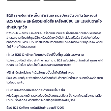
B2S ธุรกิจในเครือ เซ็นทรัล รีเทล คอร์ปอเรชั่น จำกัด (มหาชน)
B2S Online แหล่งรวมหนังสือ เครื่องเขียน และแรงบันดาลใจ
สำหรับทุกวัย
B2S Online คือร้านหนังสือและเครื่องเขียนออนไลน์ที่ครบครัน ตอบโจทย์คนรักการ
อ่านและงานเขียน ให้คุณรู้สึกเหมือนมีร้านหนังสือใกล้ฉันอยู่ในมือ ช้อปง่าย ไม่ต้อง
ออกจากบ้าน เพราะ b2s มีทั้งหนังสือหลากหลายแนวและเครื่องเขียนคุณภาพ พร้อม
สิทธิพิเศษที่ไม่ควรพลาด!
ทำไม B2S Online คือแหล่งช้อปปิ้งที่คุณไม่ควรพลาด
ไม่ว่าคุณจะเป็นนักเรียน นักศึกษา คนทำงาน B2S พร้อมให้คุณเลือกสินค้าคุณภาพได้
ตลอด 24 ชั่วโมง พร้อมโปรโมชั่นและสิทธิพิเศษมากมาย
ฟรี! ค่าจัดส่งทั่วไทย *เมื่อสั่งครบขั้นต่ำที่บริษัทกำหนด
ช้อปเพลินเกินคุ้ม! เพียงมียอดสั่งซื้อสินค้าขั้นต่ำที่บริษัทกำหนด รับสิทธิ์ส่งฟรีถึงบ้าน
ไม่ต้องจ่ายเพิ่ม
มั่นใจ หนังสือถึงมือปลอดภัย ด้วยบับเบิ้ล 3 ชั้น
หนังสือทุกเล่มจากบีทูเอสห่อด้วยบับเบิ้ลหนาแน่นถึง 3 ชั้น หมดกังวลเรื่องความเสีย
หายระหว่างจัดส่ง พร้อมส่งตรงถึงมือคุณในสภาพสมบูรณ์
ช้อป B2S Online การันตีสินค้าของแท้ 100%