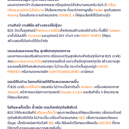
มองหาปากกาดีๆ ดินสอหลากหลาย หรืออุปกรณ์สำนักงานครบครัน B2S มี
เครื่อง
เขียนและอุปกรณ์สำนักงาน
ให้เลือกมากมาย ตั้งแต่ปากกาลูกลื่น
Parker
ชุดดินสอกด
Rotring
ไปจนถึงกระดาษถ่ายเอกสาร
DOUBLE A
ให้คุณเลือกใช้ได้อย่างจุใจ
งานศิลป์ งานฝีมือ สร้างสรรค์ไม่รู้จบ
B2S จัดเต็มอุปกรณ์
ศิลปะและงานฝีมือ
สำหรับคนสร้างสรรค์ตัวจริง ทั้งสีไม้
Colleen
,
ขาตั้งไม้บนโต๊ะ
Pyramid
และอุปกรณ์ DIY ต่างๆ จาก
MONT MARTE
ให้คุณ
สร้างสรรค์ได้อย่างไร้ขีดจำกัด
ของเล่นและของขวัญ สุดพิเศษทุกเทศกาล
มองหาของเล่นเสริมพัฒนาการ หรือของขวัญสุดพิเศษสำหรับทุกโอกาส B2S เราคัด
สรร
ของเล่นและของขวัญ
หลากหลายสไตล์ เหมาะสำหรับทุกเพศทุกวัย สร้างความสุข
และรอยยิ้มให้กับคนพิเศษของคุณ ไม่ว่าจะเป็น กระเป๋าเก็บอุณหภูมิ
KAKAO
FRIENDS
หรือเกมจดหมายรัก
SIAM BOARDGAMES
เรามีครบ!
ของใช้ในบ้าน ไอเทมที่ช่วยให้ชีวิตสะดวกสบายขึ้น
ที่ B2S เรามี
ของใช้ในบ้าน
ครบครัน ไม่ว่าจะเป็นกาต้มน้ำ
Anitech
, เครื่องฟอกอากาศ
Xiaomi
, หน้ากากอนามัยทางการแพทย์
Double A Care
และสินค้าอื่น ๆ อีกมากมาย
ให้คุณเลือกสรร
ไอทีและแก็ดเจ็ต ล้ำสมัย ตอบโจทย์ทุกไลฟ์สไตล์
B2S ได้คัดสรรสินค้า
ไอทีและแก็ดเจ็ต
คุณภาพเยี่ยมมาให้คุณเลือกสรร เพื่อตอบโจทย์
ทุกไลฟ์สไตล์ดิจิทัล ไม่ว่าจะเป็น เครื่องทำลายเอกสาร
NEO
เพื่อความปลอดภัยของ
ข้อมูล, เอ็กซ์เทอนัลฮาร์ดดิสก์
WD
, หรือ คีย์บอร์ดไร้สายเมาส์คอมโบ
GEEZER
ที่ช่วย
ให้การทำงานของคุณสะดวกสบายยิ่งขึ้น