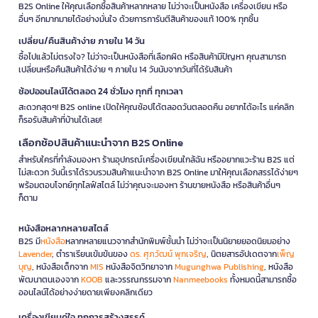
B2S Online ให้คุณเลือกซื้อสินค้าหลากหลาย ไม่ว่าจะเป็นหนังสือ เครื่องเขียน หรือ
อื่นๆ อีกมากมายได้อย่างมั่นใจ ด้วยการการันตีสินค้าของแท้ 100% ทุกชิ้น
เปลี่ยน/คืนสินค้าง่าย ภายใน 14 วัน
ซื้อไปแล้วไม่ตรงใจ? ไม่ว่าจะเป็นหนังสือที่เลือกผิด หรือสินค้ามีปัญหา คุณสามารถ
เปลี่ยนหรือคืนสินค้าได้ง่าย ๆ ภายใน 14 วันนับจากวันที่ได้รับสินค้า
ช้อปออนไลน์ได้ตลอด 24 ชั่วโมง ทุกที่ ทุกเวลา
สะดวกสุดๆ! B2S online เปิดให้คุณช้อปได้ตลอดวันตลอดคืน อยากได้อะไร แค่คลิก
ก็รอรับสินค้าที่บ้านได้เลย!
เลือกช้อปสินค้าแนะนำจาก B2S Online
สำหรับใครที่กำลังมองหา ร้านอุปกรณ์เครื่องเขียนใกล้ฉัน หรืออยากแวะร้าน B2S แต่
ไม่สะดวก วันนี้เราได้รวบรวมสินค้าแนะนำจาก B2S Online มาให้คุณเลือกสรรได้ง่ายๆ
พร้อมตอบโจทย์ทุกไลฟ์สไตล์ ไม่ว่าคุณจะมองหา ร้านขายหนังสือ หรือสินค้าอื่นๆ
ก็ตาม
หนังสือหลากหลายสไตล์
B2S มี
หนังสือ
หลากหลายแนวจากสำนักพิมพ์ชั้นนำ ไม่ว่าจะเป็นนิยายยอดนิยมอย่าง
Lavender
, ตำราเรียนเข้มข้นของ
ดร. ศุภวัฒน์ พุกเจริญ
, นิตยสารอัปเดตจาก
เพ็ญ
บุญ
, หนังสือเด็กจาก
MIS
หนังสือจิตวิทยาจาก
Mugunghwa Publishing
, หนังสือ
พัฒนาตนเองจาก
KOOB
และวรรณกรรมจาก
Nanmeebooks
ทั้งหมดนี้สามารถซื้อ
ออนไลน์ได้อย่างง่ายดายเพียงคลิกเดียว
เครื่องเขียนคู่ใจ ทุกการสร้างสรรค์