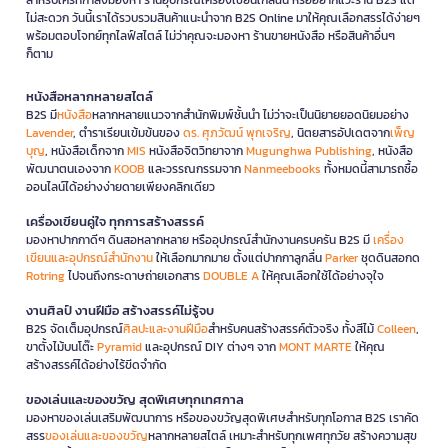
ไม่สะดวก วันนี้เราได้รวบรวมสินค้าแนะนำจาก B2S Online มาให้คุณเลือกสรรได้ง่ายๆ
พร้อมตอบโจทย์ทุกไลฟ์สไตล์ ไม่ว่าคุณจะมองหา ร้านขายหนังสือ หรือสินค้าอื่นๆ
ก็ตาม
หนังสือหลากหลายสไตล์
B2S มี
หนังสือ
หลากหลายแนวจากสำนักพิมพ์ชั้นนำ ไม่ว่าจะเป็นนิยายยอดนิยมอย่าง
Lavender
, ตำราเรียนเข้มข้นของ
ดร. ศุภวัฒน์ พุกเจริญ
, นิตยสารอัปเดตจาก
เพ็ญ
บุญ
, หนังสือเด็กจาก
MIS
หนังสือจิตวิทยาจาก
Mugunghwa Publishing
, หนังสือ
พัฒนาตนเองจาก
KOOB
และวรรณกรรมจาก
Nanmeebooks
ทั้งหมดนี้สามารถซื้อ
ออนไลน์ได้อย่างง่ายดายเพียงคลิกเดียว
เครื่องเขียนคู่ใจ ทุกการสร้างสรรค์
มองหาปากกาดีๆ ดินสอหลากหลาย หรืออุปกรณ์สำนักงานครบครัน B2S มี
เครื่อง
เขียนและอุปกรณ์สำนักงาน
ให้เลือกมากมาย ตั้งแต่ปากกาลูกลื่น
Parker
ชุดดินสอกด
Rotring
ไปจนถึงกระดาษถ่ายเอกสาร
DOUBLE A
ให้คุณเลือกใช้ได้อย่างจุใจ
งานศิลป์ งานฝีมือ สร้างสรรค์ไม่รู้จบ
B2S จัดเต็มอุปกรณ์
ศิลปะและงานฝีมือ
สำหรับคนสร้างสรรค์ตัวจริง ทั้งสีไม้
Colleen
,
ขาตั้งไม้บนโต๊ะ
Pyramid
และอุปกรณ์ DIY ต่างๆ จาก
MONT MARTE
ให้คุณ
สร้างสรรค์ได้อย่างไร้ขีดจำกัด
ของเล่นและของขวัญ สุดพิเศษทุกเทศกาล
มองหาของเล่นเสริมพัฒนาการ หรือของขวัญสุดพิเศษสำหรับทุกโอกาส B2S เราคัด
สรร
ของเล่นและของขวัญ
หลากหลายสไตล์ เหมาะสำหรับทุกเพศทุกวัย สร้างความสุข