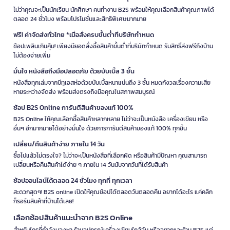
ไม่ว่าคุณจะเป็นนักเรียน นักศึกษา คนทำงาน B2S พร้อมให้คุณเลือกสินค้าคุณภาพได้
ตลอด 24 ชั่วโมง พร้อมโปรโมชั่นและสิทธิพิเศษมากมาย
ฟรี! ค่าจัดส่งทั่วไทย *เมื่อสั่งครบขั้นต่ำที่บริษัทกำหนด
ช้อปเพลินเกินคุ้ม! เพียงมียอดสั่งซื้อสินค้าขั้นต่ำที่บริษัทกำหนด รับสิทธิ์ส่งฟรีถึงบ้าน
ไม่ต้องจ่ายเพิ่ม
มั่นใจ หนังสือถึงมือปลอดภัย ด้วยบับเบิ้ล 3 ชั้น
หนังสือทุกเล่มจากบีทูเอสห่อด้วยบับเบิ้ลหนาแน่นถึง 3 ชั้น หมดกังวลเรื่องความเสีย
หายระหว่างจัดส่ง พร้อมส่งตรงถึงมือคุณในสภาพสมบูรณ์
ช้อป B2S Online การันตีสินค้าของแท้ 100%
B2S Online ให้คุณเลือกซื้อสินค้าหลากหลาย ไม่ว่าจะเป็นหนังสือ เครื่องเขียน หรือ
อื่นๆ อีกมากมายได้อย่างมั่นใจ ด้วยการการันตีสินค้าของแท้ 100% ทุกชิ้น
เปลี่ยน/คืนสินค้าง่าย ภายใน 14 วัน
ซื้อไปแล้วไม่ตรงใจ? ไม่ว่าจะเป็นหนังสือที่เลือกผิด หรือสินค้ามีปัญหา คุณสามารถ
เปลี่ยนหรือคืนสินค้าได้ง่าย ๆ ภายใน 14 วันนับจากวันที่ได้รับสินค้า
ช้อปออนไลน์ได้ตลอด 24 ชั่วโมง ทุกที่ ทุกเวลา
สะดวกสุดๆ! B2S online เปิดให้คุณช้อปได้ตลอดวันตลอดคืน อยากได้อะไร แค่คลิก
ก็รอรับสินค้าที่บ้านได้เลย!
เลือกช้อปสินค้าแนะนำจาก B2S Online
สำหรับใครที่กำลังมองหา ร้านอุปกรณ์เครื่องเขียนใกล้ฉัน หรืออยากแวะร้าน B2S แต่