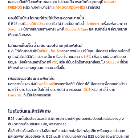
และรอยยิ้มให้กับคนพิเศษของคุณ ไม่ว่าจะเป็น กระเป๋าเก็บอุณหภูมิ
KAKAO
FRIENDS
หรือเกมจดหมายรัก
SIAM BOARDGAMES
เรามีครบ!
ของใช้ในบ้าน ไอเทมที่ช่วยให้ชีวิตสะดวกสบายขึ้น
ที่ B2S เรามี
ของใช้ในบ้าน
ครบครัน ไม่ว่าจะเป็นกาต้มน้ำ
Anitech
, เครื่องฟอกอากาศ
Xiaomi
, หน้ากากอนามัยทางการแพทย์
Double A Care
และสินค้าอื่น ๆ อีกมากมาย
ให้คุณเลือกสรร
ไอทีและแก็ดเจ็ต ล้ำสมัย ตอบโจทย์ทุกไลฟ์สไตล์
B2S ได้คัดสรรสินค้า
ไอทีและแก็ดเจ็ต
คุณภาพเยี่ยมมาให้คุณเลือกสรร เพื่อตอบโจทย์
ทุกไลฟ์สไตล์ดิจิทัล ไม่ว่าจะเป็น เครื่องทำลายเอกสาร
NEO
เพื่อความปลอดภัยของ
ข้อมูล, เอ็กซ์เทอนัลฮาร์ดดิสก์
WD
, หรือ คีย์บอร์ดไร้สายเมาส์คอมโบ
GEEZER
ที่ช่วย
ให้การทำงานของคุณสะดวกสบายยิ่งขึ้น
เฟอร์นิเจอร์ดีไซน์ครบฟังก์ชั่น
นอกจากนี้ B2S ยังมี
เฟอร์นิเจอร์
ครบทุกฟังก์ชันให้คุณได้เลือกสรรเพื่อตกแต่งบ้าน
และที่ทำงาน ไม่ว่าจะเป็นโต๊ะทำงานพับได้ จากแบรนด์
ONE
หรือ เก้าอี้ทำงาน
Furradec
ก็มีให้เลือกครบครัน
โปรโมชั่นและสิทธิพิเศษ
B2S จัดเต็มโปรโมชั่นและสิทธิพิเศษมากมายให้คุณเลือกช้อปออนไลน์ได้อย่างจุใจ
อัปเดตทุกเดือนกับแคมเปญลดราคาแรง
ทั้งสินค้าเครื่องเขียน หนังสือขายดี และไอเทมไลฟ์สไตล์สุดชิค พร้อมคูปองส่วนลด
และดีลพิเศษเมื่อช้อปผ่าน B2S.co.th เท่านั้น นอกจากนี้ B2S ยังใจดีส่งฟรีทั่วประเทศ