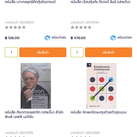
หนังสือ เจาะกลยุทธ์คัดหุ้นรับเทรนด์
หนังสือ เรียนหุ้นกับ ปีเตอร์ ลินซ์ (ปกแข็ง)
รหัสสินค้า DA09033
รหัสสินค้า DA07694
฿ 526.00
พร้อมจัดส่ง
฿ 478.00
พร้อมจัดส่ง
เพิ่มสินค้า
เพิ่มสินค้า
หนังสือ ตีแตกวอลสตรีท (ปกแข็ง) สำนัก
หนังสือ จัดพอร์ตลงทุนด้วยตัวคุณเอง
พิมพ์ เอฟพี เอดิชั่น
รหัสสินค้า DA07695
รหัสสินค้า DA02668