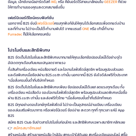
ข้อมูล, เอ็กซ์เทอนัลฮาร์ดดิสก์
WD
, หรือ คีย์บอร์ดไร้สายเมาส์คอมโบ
GEEZER
ที่ช่วย
ให้การทำงานของคุณสะดวกสบายยิ่งขึ้น
เฟอร์นิเจอร์ดีไซน์ครบฟังก์ชั่น
นอกจากนี้ B2S ยังมี
เฟอร์นิเจอร์
ครบทุกฟังก์ชันให้คุณได้เลือกสรรเพื่อตกแต่งบ้าน
และที่ทำงาน ไม่ว่าจะเป็นโต๊ะทำงานพับได้ จากแบรนด์
ONE
หรือ เก้าอี้ทำงาน
Furradec
ก็มีให้เลือกครบครัน
โปรโมชั่นและสิทธิพิเศษ
B2S จัดเต็มโปรโมชั่นและสิทธิพิเศษมากมายให้คุณเลือกช้อปออนไลน์ได้อย่างจุใจ
อัปเดตทุกเดือนกับแคมเปญลดราคาแรง
ทั้งสินค้าเครื่องเขียน หนังสือขายดี และไอเทมไลฟ์สไตล์สุดชิค พร้อมคูปองส่วนลด
และดีลพิเศษเมื่อช้อปผ่าน B2S.co.th เท่านั้น นอกจากนี้ B2S ยังใจดีส่งฟรีทั่วประเทศ
*เมื่อสั่งครบขั้นต่ำที่บริษัทกำหนด
B2S จัดเต็มโปรโมชั่นและสิทธิพิเศษเพียบ ช้อปออนไลน์ได้เลย! ลดแรงทุกเดือน ทั้ง
เครื่องเขียน หนังสือดัง ของไอเทมไลฟ์สไตล์สุดชิค พร้อมคูปองส่วนลดพิเศษเมื่อซื้อ
ผ่าน B2S.co.th เท่านั้น และส่งฟรีทั่วไทย *เมื่อสั่งครบขั้นต่ำที่บริษัทกำหนด
B2S มีทุกอย่างตอบโจทย์ทุกไลฟ์สไตล์ ไม่ว่าจะเป็นอุปกรณ์อ่านเขียน เครื่องเขียน
ของเล่นเสริมพัฒนาการ หรือเฟอร์นิเจอร์ ช้อปง่าย สะดวก ทุกที่ ทุกเวลา แค่มี App
B2S
สมัคร B2S Club รับข่าวสารโปรโมชั่นก่อนใคร และสิทธิพิเศษเฉพาะสมาชิก! คลิกเลย
สมัครสมาชิกเลย!
👉
#ร้านหนังสือ #ร้านขายหนังสือ ใกล้ฉัน #กระเป๋าใส่ดินสอ #เครื่องเขียนออนไลน์ #ซื้อ