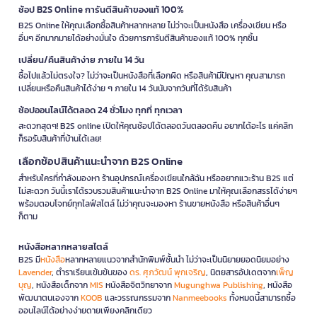
ช้อป B2S Online การันตีสินค้าของแท้ 100%
B2S Online ให้คุณเลือกซื้อสินค้าหลากหลาย ไม่ว่าจะเป็นหนังสือ เครื่องเขียน หรือ
อื่นๆ อีกมากมายได้อย่างมั่นใจ ด้วยการการันตีสินค้าของแท้ 100% ทุกชิ้น
เปลี่ยน/คืนสินค้าง่าย ภายใน 14 วัน
ซื้อไปแล้วไม่ตรงใจ? ไม่ว่าจะเป็นหนังสือที่เลือกผิด หรือสินค้ามีปัญหา คุณสามารถ
เปลี่ยนหรือคืนสินค้าได้ง่าย ๆ ภายใน 14 วันนับจากวันที่ได้รับสินค้า
ช้อปออนไลน์ได้ตลอด 24 ชั่วโมง ทุกที่ ทุกเวลา
สะดวกสุดๆ! B2S online เปิดให้คุณช้อปได้ตลอดวันตลอดคืน อยากได้อะไร แค่คลิก
ก็รอรับสินค้าที่บ้านได้เลย!
เลือกช้อปสินค้าแนะนำจาก B2S Online
สำหรับใครที่กำลังมองหา ร้านอุปกรณ์เครื่องเขียนใกล้ฉัน หรืออยากแวะร้าน B2S แต่
ไม่สะดวก วันนี้เราได้รวบรวมสินค้าแนะนำจาก B2S Online มาให้คุณเลือกสรรได้ง่ายๆ
พร้อมตอบโจทย์ทุกไลฟ์สไตล์ ไม่ว่าคุณจะมองหา ร้านขายหนังสือ หรือสินค้าอื่นๆ
ก็ตาม
หนังสือหลากหลายสไตล์
B2S มี
หนังสือ
หลากหลายแนวจากสำนักพิมพ์ชั้นนำ ไม่ว่าจะเป็นนิยายยอดนิยมอย่าง
Lavender
, ตำราเรียนเข้มข้นของ
ดร. ศุภวัฒน์ พุกเจริญ
, นิตยสารอัปเดตจาก
เพ็ญ
บุญ
, หนังสือเด็กจาก
MIS
หนังสือจิตวิทยาจาก
Mugunghwa Publishing
, หนังสือ
พัฒนาตนเองจาก
KOOB
และวรรณกรรมจาก
Nanmeebooks
ทั้งหมดนี้สามารถซื้อ
ออนไลน์ได้อย่างง่ายดายเพียงคลิกเดียว