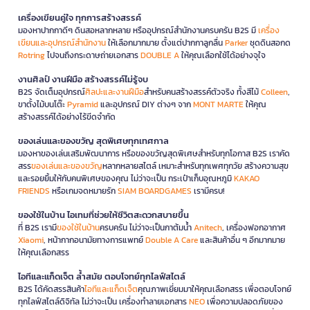
เครื่องเขียนคู่ใจ ทุกการสร้างสรรค์
มองหาปากกาดีๆ ดินสอหลากหลาย หรืออุปกรณ์สำนักงานครบครัน B2S มี
เครื่อง
เขียนและอุปกรณ์สำนักงาน
ให้เลือกมากมาย ตั้งแต่ปากกาลูกลื่น
Parker
ชุดดินสอกด
Rotring
ไปจนถึงกระดาษถ่ายเอกสาร
DOUBLE A
ให้คุณเลือกใช้ได้อย่างจุใจ
งานศิลป์ งานฝีมือ สร้างสรรค์ไม่รู้จบ
B2S จัดเต็มอุปกรณ์
ศิลปะและงานฝีมือ
สำหรับคนสร้างสรรค์ตัวจริง ทั้งสีไม้
Colleen
,
ขาตั้งไม้บนโต๊ะ
Pyramid
และอุปกรณ์ DIY ต่างๆ จาก
MONT MARTE
ให้คุณ
สร้างสรรค์ได้อย่างไร้ขีดจำกัด
ของเล่นและของขวัญ สุดพิเศษทุกเทศกาล
มองหาของเล่นเสริมพัฒนาการ หรือของขวัญสุดพิเศษสำหรับทุกโอกาส B2S เราคัด
สรร
ของเล่นและของขวัญ
หลากหลายสไตล์ เหมาะสำหรับทุกเพศทุกวัย สร้างความสุข
และรอยยิ้มให้กับคนพิเศษของคุณ ไม่ว่าจะเป็น กระเป๋าเก็บอุณหภูมิ
KAKAO
FRIENDS
หรือเกมจดหมายรัก
SIAM BOARDGAMES
เรามีครบ!
ของใช้ในบ้าน ไอเทมที่ช่วยให้ชีวิตสะดวกสบายขึ้น
ที่ B2S เรามี
ของใช้ในบ้าน
ครบครัน ไม่ว่าจะเป็นกาต้มน้ำ
Anitech
, เครื่องฟอกอากาศ
Xiaomi
, หน้ากากอนามัยทางการแพทย์
Double A Care
และสินค้าอื่น ๆ อีกมากมาย
ให้คุณเลือกสรร
ไอทีและแก็ดเจ็ต ล้ำสมัย ตอบโจทย์ทุกไลฟ์สไตล์
B2S ได้คัดสรรสินค้า
ไอทีและแก็ดเจ็ต
คุณภาพเยี่ยมมาให้คุณเลือกสรร เพื่อตอบโจทย์
ทุกไลฟ์สไตล์ดิจิทัล ไม่ว่าจะเป็น เครื่องทำลายเอกสาร
NEO
เพื่อความปลอดภัยของ