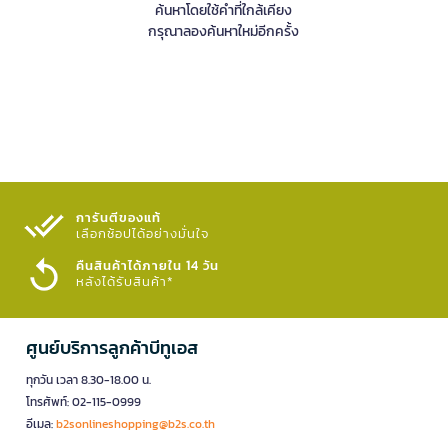
ค้นหาโดยใช้คำที่ใกล้เคียง
กรุณาลองค้นหาใหม่อีกครั้ง
การันตีของแท้
เลือกช้อปได้อย่างมั่นใจ​
คืนสินค้าได้ภายใน 14 วัน
หลังได้รับสินค้า*
ศูนย์บริการลูกค้าบีทูเอส
ทุกวัน เวลา 8.30-18.00 น.
โทรศัพท์: 02-115-0999
อีเมล:
b2sonlineshopping@b2s.co.th