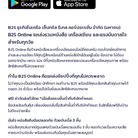
B2S ธุรกิจในเครือ เซ็นทรัล รีเทล คอร์ปอเรชั่น จำกัด (มหาชน)
B2S Online แหล่งรวมหนังสือ เครื่องเขียน และแรงบันดาลใจ
สำหรับทุกวัย
B2S Online คือร้านหนังสือและเครื่องเขียนออนไลน์ที่ครบครัน ตอบโจทย์คนรักการ
อ่านและงานเขียน ให้คุณรู้สึกเหมือนมีร้านหนังสือใกล้ฉันอยู่ในมือ ช้อปง่าย ไม่ต้อง
ออกจากบ้าน เพราะ b2s มีทั้งหนังสือหลากหลายแนวและเครื่องเขียนคุณภาพ พร้อม
สิทธิพิเศษที่ไม่ควรพลาด!
ทำไม B2S Online คือแหล่งช้อปปิ้งที่คุณไม่ควรพลาด
ไม่ว่าคุณจะเป็นนักเรียน นักศึกษา คนทำงาน B2S พร้อมให้คุณเลือกสินค้าคุณภาพได้
ตลอด 24 ชั่วโมง พร้อมโปรโมชั่นและสิทธิพิเศษมากมาย
ฟรี! ค่าจัดส่งทั่วไทย *เมื่อสั่งครบขั้นต่ำที่บริษัทกำหนด
ช้อปเพลินเกินคุ้ม! เพียงมียอดสั่งซื้อสินค้าขั้นต่ำที่บริษัทกำหนด รับสิทธิ์ส่งฟรีถึงบ้าน
ไม่ต้องจ่ายเพิ่ม
มั่นใจ หนังสือถึงมือปลอดภัย ด้วยบับเบิ้ล 3 ชั้น
หนังสือทุกเล่มจากบีทูเอสห่อด้วยบับเบิ้ลหนาแน่นถึง 3 ชั้น หมดกังวลเรื่องความเสีย
หายระหว่างจัดส่ง พร้อมส่งตรงถึงมือคุณในสภาพสมบูรณ์