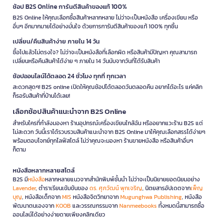
ช้อป B2S Online การันตีสินค้าของแท้ 100%
B2S Online ให้คุณเลือกซื้อสินค้าหลากหลาย ไม่ว่าจะเป็นหนังสือ เครื่องเขียน หรือ
อื่นๆ อีกมากมายได้อย่างมั่นใจ ด้วยการการันตีสินค้าของแท้ 100% ทุกชิ้น
เปลี่ยน/คืนสินค้าง่าย ภายใน 14 วัน
ซื้อไปแล้วไม่ตรงใจ? ไม่ว่าจะเป็นหนังสือที่เลือกผิด หรือสินค้ามีปัญหา คุณสามารถ
เปลี่ยนหรือคืนสินค้าได้ง่าย ๆ ภายใน 14 วันนับจากวันที่ได้รับสินค้า
ช้อปออนไลน์ได้ตลอด 24 ชั่วโมง ทุกที่ ทุกเวลา
สะดวกสุดๆ! B2S online เปิดให้คุณช้อปได้ตลอดวันตลอดคืน อยากได้อะไร แค่คลิก
ก็รอรับสินค้าที่บ้านได้เลย!
เลือกช้อปสินค้าแนะนำจาก B2S Online
สำหรับใครที่กำลังมองหา ร้านอุปกรณ์เครื่องเขียนใกล้ฉัน หรืออยากแวะร้าน B2S แต่
ไม่สะดวก วันนี้เราได้รวบรวมสินค้าแนะนำจาก B2S Online มาให้คุณเลือกสรรได้ง่ายๆ
พร้อมตอบโจทย์ทุกไลฟ์สไตล์ ไม่ว่าคุณจะมองหา ร้านขายหนังสือ หรือสินค้าอื่นๆ
ก็ตาม
หนังสือหลากหลายสไตล์
B2S มี
หนังสือ
หลากหลายแนวจากสำนักพิมพ์ชั้นนำ ไม่ว่าจะเป็นนิยายยอดนิยมอย่าง
Lavender
, ตำราเรียนเข้มข้นของ
ดร. ศุภวัฒน์ พุกเจริญ
, นิตยสารอัปเดตจาก
เพ็ญ
บุญ
, หนังสือเด็กจาก
MIS
หนังสือจิตวิทยาจาก
Mugunghwa Publishing
, หนังสือ
พัฒนาตนเองจาก
KOOB
และวรรณกรรมจาก
Nanmeebooks
ทั้งหมดนี้สามารถซื้อ
ออนไลน์ได้อย่างง่ายดายเพียงคลิกเดียว