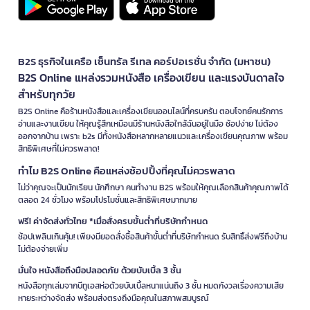
B2S ธุรกิจในเครือ เซ็นทรัล รีเทล คอร์ปอเรชั่น จำกัด (มหาชน)
B2S Online แหล่งรวมหนังสือ เครื่องเขียน และแรงบันดาลใจ
สำหรับทุกวัย
B2S Online คือร้านหนังสือและเครื่องเขียนออนไลน์ที่ครบครัน ตอบโจทย์คนรักการ
อ่านและงานเขียน ให้คุณรู้สึกเหมือนมีร้านหนังสือใกล้ฉันอยู่ในมือ ช้อปง่าย ไม่ต้อง
ออกจากบ้าน เพราะ b2s มีทั้งหนังสือหลากหลายแนวและเครื่องเขียนคุณภาพ พร้อม
สิทธิพิเศษที่ไม่ควรพลาด!
ทำไม B2S Online คือแหล่งช้อปปิ้งที่คุณไม่ควรพลาด
ไม่ว่าคุณจะเป็นนักเรียน นักศึกษา คนทำงาน B2S พร้อมให้คุณเลือกสินค้าคุณภาพได้
ตลอด 24 ชั่วโมง พร้อมโปรโมชั่นและสิทธิพิเศษมากมาย
ฟรี! ค่าจัดส่งทั่วไทย *เมื่อสั่งครบขั้นต่ำที่บริษัทกำหนด
ช้อปเพลินเกินคุ้ม! เพียงมียอดสั่งซื้อสินค้าขั้นต่ำที่บริษัทกำหนด รับสิทธิ์ส่งฟรีถึงบ้าน
ไม่ต้องจ่ายเพิ่ม
มั่นใจ หนังสือถึงมือปลอดภัย ด้วยบับเบิ้ล 3 ชั้น
หนังสือทุกเล่มจากบีทูเอสห่อด้วยบับเบิ้ลหนาแน่นถึง 3 ชั้น หมดกังวลเรื่องความเสีย
หายระหว่างจัดส่ง พร้อมส่งตรงถึงมือคุณในสภาพสมบูรณ์