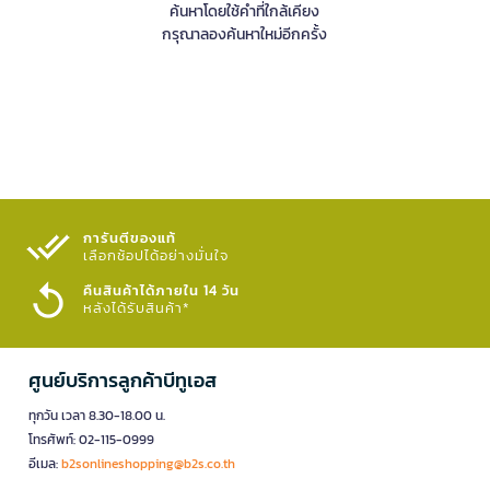
ค้นหาโดยใช้คำที่ใกล้เคียง
กรุณาลองค้นหาใหม่อีกครั้ง
การันตีของแท้
เลือกช้อปได้อย่างมั่นใจ​
คืนสินค้าได้ภายใน 14 วัน
หลังได้รับสินค้า*
ศูนย์บริการลูกค้าบีทูเอส
ทุกวัน เวลา 8.30-18.00 น.
โทรศัพท์: 02-115-0999
อีเมล:
b2sonlineshopping@b2s.co.th