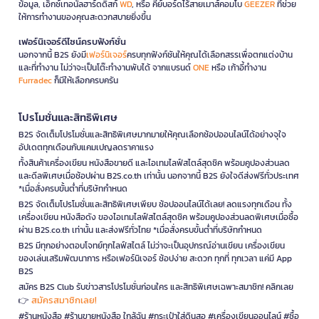
ข้อมูล, เอ็กซ์เทอนัลฮาร์ดดิสก์
WD
, หรือ คีย์บอร์ดไร้สายเมาส์คอมโบ
GEEZER
ที่ช่วย
ให้การทำงานของคุณสะดวกสบายยิ่งขึ้น
เฟอร์นิเจอร์ดีไซน์ครบฟังก์ชั่น
นอกจากนี้ B2S ยังมี
เฟอร์นิเจอร์
ครบทุกฟังก์ชันให้คุณได้เลือกสรรเพื่อตกแต่งบ้าน
และที่ทำงาน ไม่ว่าจะเป็นโต๊ะทำงานพับได้ จากแบรนด์
ONE
หรือ เก้าอี้ทำงาน
Furradec
ก็มีให้เลือกครบครัน
โปรโมชั่นและสิทธิพิเศษ
B2S จัดเต็มโปรโมชั่นและสิทธิพิเศษมากมายให้คุณเลือกช้อปออนไลน์ได้อย่างจุใจ
อัปเดตทุกเดือนกับแคมเปญลดราคาแรง
ทั้งสินค้าเครื่องเขียน หนังสือขายดี และไอเทมไลฟ์สไตล์สุดชิค พร้อมคูปองส่วนลด
และดีลพิเศษเมื่อช้อปผ่าน B2S.co.th เท่านั้น นอกจากนี้ B2S ยังใจดีส่งฟรีทั่วประเทศ
*เมื่อสั่งครบขั้นต่ำที่บริษัทกำหนด
B2S จัดเต็มโปรโมชั่นและสิทธิพิเศษเพียบ ช้อปออนไลน์ได้เลย! ลดแรงทุกเดือน ทั้ง
เครื่องเขียน หนังสือดัง ของไอเทมไลฟ์สไตล์สุดชิค พร้อมคูปองส่วนลดพิเศษเมื่อซื้อ
ผ่าน B2S.co.th เท่านั้น และส่งฟรีทั่วไทย *เมื่อสั่งครบขั้นต่ำที่บริษัทกำหนด
B2S มีทุกอย่างตอบโจทย์ทุกไลฟ์สไตล์ ไม่ว่าจะเป็นอุปกรณ์อ่านเขียน เครื่องเขียน
ของเล่นเสริมพัฒนาการ หรือเฟอร์นิเจอร์ ช้อปง่าย สะดวก ทุกที่ ทุกเวลา แค่มี App
B2S
สมัคร B2S Club รับข่าวสารโปรโมชั่นก่อนใคร และสิทธิพิเศษเฉพาะสมาชิก! คลิกเลย
สมัครสมาชิกเลย!
👉
#ร้านหนังสือ #ร้านขายหนังสือ ใกล้ฉัน #กระเป๋าใส่ดินสอ #เครื่องเขียนออนไลน์ #ซื้อ