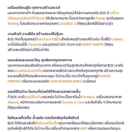
เครื่องเขียนคู่ใจ ทุกการสร้างสรรค์
มองหาปากกาดีๆ ดินสอหลากหลาย หรืออุปกรณ์สำนักงานครบครัน B2S มี
เครื่อง
เขียนและอุปกรณ์สำนักงาน
ให้เลือกมากมาย ตั้งแต่ปากกาลูกลื่น
Parker
ชุดดินสอกด
Rotring
ไปจนถึงกระดาษถ่ายเอกสาร
DOUBLE A
ให้คุณเลือกใช้ได้อย่างจุใจ
งานศิลป์ งานฝีมือ สร้างสรรค์ไม่รู้จบ
B2S จัดเต็มอุปกรณ์
ศิลปะและงานฝีมือ
สำหรับคนสร้างสรรค์ตัวจริง ทั้งสีไม้
Colleen
,
ขาตั้งไม้บนโต๊ะ
Pyramid
และอุปกรณ์ DIY ต่างๆ จาก
MONT MARTE
ให้คุณ
สร้างสรรค์ได้อย่างไร้ขีดจำกัด
ของเล่นและของขวัญ สุดพิเศษทุกเทศกาล
มองหาของเล่นเสริมพัฒนาการ หรือของขวัญสุดพิเศษสำหรับทุกโอกาส B2S เราคัด
สรร
ของเล่นและของขวัญ
หลากหลายสไตล์ เหมาะสำหรับทุกเพศทุกวัย สร้างความสุข
และรอยยิ้มให้กับคนพิเศษของคุณ ไม่ว่าจะเป็น กระเป๋าเก็บอุณหภูมิ
KAKAO
FRIENDS
หรือเกมจดหมายรัก
SIAM BOARDGAMES
เรามีครบ!
ของใช้ในบ้าน ไอเทมที่ช่วยให้ชีวิตสะดวกสบายขึ้น
ที่ B2S เรามี
ของใช้ในบ้าน
ครบครัน ไม่ว่าจะเป็นกาต้มน้ำ
Anitech
, เครื่องฟอกอากาศ
Xiaomi
, หน้ากากอนามัยทางการแพทย์
Double A Care
และสินค้าอื่น ๆ อีกมากมาย
ให้คุณเลือกสรร
ไอทีและแก็ดเจ็ต ล้ำสมัย ตอบโจทย์ทุกไลฟ์สไตล์
B2S ได้คัดสรรสินค้า
ไอทีและแก็ดเจ็ต
คุณภาพเยี่ยมมาให้คุณเลือกสรร เพื่อตอบโจทย์
ทุกไลฟ์สไตล์ดิจิทัล ไม่ว่าจะเป็น เครื่องทำลายเอกสาร
NEO
เพื่อความปลอดภัยของ