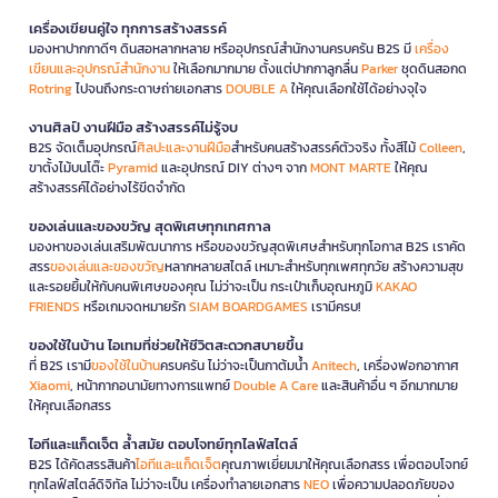
เครื่องเขียนคู่ใจ ทุกการสร้างสรรค์
มองหาปากกาดีๆ ดินสอหลากหลาย หรืออุปกรณ์สำนักงานครบครัน B2S มี
เครื่อง
เขียนและอุปกรณ์สำนักงาน
ให้เลือกมากมาย ตั้งแต่ปากกาลูกลื่น
Parker
ชุดดินสอกด
Rotring
ไปจนถึงกระดาษถ่ายเอกสาร
DOUBLE A
ให้คุณเลือกใช้ได้อย่างจุใจ
งานศิลป์ งานฝีมือ สร้างสรรค์ไม่รู้จบ
B2S จัดเต็มอุปกรณ์
ศิลปะและงานฝีมือ
สำหรับคนสร้างสรรค์ตัวจริง ทั้งสีไม้
Colleen
,
ขาตั้งไม้บนโต๊ะ
Pyramid
และอุปกรณ์ DIY ต่างๆ จาก
MONT MARTE
ให้คุณ
สร้างสรรค์ได้อย่างไร้ขีดจำกัด
ของเล่นและของขวัญ สุดพิเศษทุกเทศกาล
มองหาของเล่นเสริมพัฒนาการ หรือของขวัญสุดพิเศษสำหรับทุกโอกาส B2S เราคัด
สรร
ของเล่นและของขวัญ
หลากหลายสไตล์ เหมาะสำหรับทุกเพศทุกวัย สร้างความสุข
และรอยยิ้มให้กับคนพิเศษของคุณ ไม่ว่าจะเป็น กระเป๋าเก็บอุณหภูมิ
KAKAO
FRIENDS
หรือเกมจดหมายรัก
SIAM BOARDGAMES
เรามีครบ!
ของใช้ในบ้าน ไอเทมที่ช่วยให้ชีวิตสะดวกสบายขึ้น
ที่ B2S เรามี
ของใช้ในบ้าน
ครบครัน ไม่ว่าจะเป็นกาต้มน้ำ
Anitech
, เครื่องฟอกอากาศ
Xiaomi
, หน้ากากอนามัยทางการแพทย์
Double A Care
และสินค้าอื่น ๆ อีกมากมาย
ให้คุณเลือกสรร
ไอทีและแก็ดเจ็ต ล้ำสมัย ตอบโจทย์ทุกไลฟ์สไตล์
B2S ได้คัดสรรสินค้า
ไอทีและแก็ดเจ็ต
คุณภาพเยี่ยมมาให้คุณเลือกสรร เพื่อตอบโจทย์
ทุกไลฟ์สไตล์ดิจิทัล ไม่ว่าจะเป็น เครื่องทำลายเอกสาร
NEO
เพื่อความปลอดภัยของ