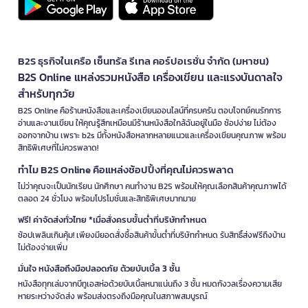
B2S ธุรกิจในเครือ เซ็นทรัล รีเทล คอร์ปอเรชั่น จำกัด (มหาชน)
B2S Online แหล่งรวมหนังสือ เครื่องเขียน และแรงบันดาลใจ
สำหรับทุกวัย
B2S Online คือร้านหนังสือและเครื่องเขียนออนไลน์ที่ครบครัน ตอบโจทย์คนรักการ
อ่านและงานเขียน ให้คุณรู้สึกเหมือนมีร้านหนังสือใกล้ฉันอยู่ในมือ ช้อปง่าย ไม่ต้อง
ออกจากบ้าน เพราะ b2s มีทั้งหนังสือหลากหลายแนวและเครื่องเขียนคุณภาพ พร้อม
สิทธิพิเศษที่ไม่ควรพลาด!
ทำไม B2S Online คือแหล่งช้อปปิ้งที่คุณไม่ควรพลาด
ไม่ว่าคุณจะเป็นนักเรียน นักศึกษา คนทำงาน B2S พร้อมให้คุณเลือกสินค้าคุณภาพได้
ตลอด 24 ชั่วโมง พร้อมโปรโมชั่นและสิทธิพิเศษมากมาย
ฟรี! ค่าจัดส่งทั่วไทย *เมื่อสั่งครบขั้นต่ำที่บริษัทกำหนด
ช้อปเพลินเกินคุ้ม! เพียงมียอดสั่งซื้อสินค้าขั้นต่ำที่บริษัทกำหนด รับสิทธิ์ส่งฟรีถึงบ้าน
ไม่ต้องจ่ายเพิ่ม
มั่นใจ หนังสือถึงมือปลอดภัย ด้วยบับเบิ้ล 3 ชั้น
หนังสือทุกเล่มจากบีทูเอสห่อด้วยบับเบิ้ลหนาแน่นถึง 3 ชั้น หมดกังวลเรื่องความเสีย
หายระหว่างจัดส่ง พร้อมส่งตรงถึงมือคุณในสภาพสมบูรณ์