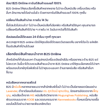
ช้อป B2S Online การันตีสินค้าของแท้ 100%
B2S Online ให้คุณเลือกซื้อสินค้าหลากหลาย ไม่ว่าจะเป็นหนังสือ เครื่องเขียน หรือ
อื่นๆ อีกมากมายได้อย่างมั่นใจ ด้วยการการันตีสินค้าของแท้ 100% ทุกชิ้น
เปลี่ยน/คืนสินค้าง่าย ภายใน 14 วัน
ซื้อไปแล้วไม่ตรงใจ? ไม่ว่าจะเป็นหนังสือที่เลือกผิด หรือสินค้ามีปัญหา คุณสามารถ
เปลี่ยนหรือคืนสินค้าได้ง่าย ๆ ภายใน 14 วันนับจากวันที่ได้รับสินค้า
ช้อปออนไลน์ได้ตลอด 24 ชั่วโมง ทุกที่ ทุกเวลา
สะดวกสุดๆ! B2S online เปิดให้คุณช้อปได้ตลอดวันตลอดคืน อยากได้อะไร แค่คลิก
ก็รอรับสินค้าที่บ้านได้เลย!
เลือกช้อปสินค้าแนะนำจาก B2S Online
สำหรับใครที่กำลังมองหา ร้านอุปกรณ์เครื่องเขียนใกล้ฉัน หรืออยากแวะร้าน B2S แต่
ไม่สะดวก วันนี้เราได้รวบรวมสินค้าแนะนำจาก B2S Online มาให้คุณเลือกสรรได้ง่ายๆ
พร้อมตอบโจทย์ทุกไลฟ์สไตล์ ไม่ว่าคุณจะมองหา ร้านขายหนังสือ หรือสินค้าอื่นๆ
ก็ตาม
หนังสือหลากหลายสไตล์
B2S มี
หนังสือ
หลากหลายแนวจากสำนักพิมพ์ชั้นนำ ไม่ว่าจะเป็นนิยายยอดนิยมอย่าง
Lavender
, ตำราเรียนเข้มข้นของ
ดร. ศุภวัฒน์ พุกเจริญ
, นิตยสารอัปเดตจาก
เพ็ญ
บุญ
, หนังสือเด็กจาก
MIS
หนังสือจิตวิทยาจาก
Mugunghwa Publishing
, หนังสือ
พัฒนาตนเองจาก
KOOB
และวรรณกรรมจาก
Nanmeebooks
ทั้งหมดนี้สามารถซื้อ
ออนไลน์ได้อย่างง่ายดายเพียงคลิกเดียว