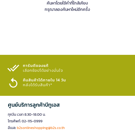
ค้นหาโดยใช้คำที่ใกล้เคียง
กรุณาลองค้นหาใหม่อีกครั้ง
การันตีของแท้
เลือกช้อปได้อย่างมั่นใจ​
คืนสินค้าได้ภายใน 14 วัน
หลังได้รับสินค้า*
ศูนย์บริการลูกค้าบีทูเอส
ทุกวัน เวลา 8.30-18.00 น.
โทรศัพท์: 02-115-0999
อีเมล:
b2sonlineshopping@b2s.co.th