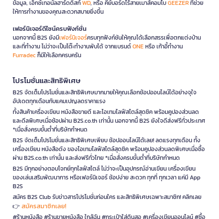
ข้อมูล, เอ็กซ์เทอนัลฮาร์ดดิสก์
WD
, หรือ คีย์บอร์ดไร้สายเมาส์คอมโบ
GEEZER
ที่ช่วย
ให้การทำงานของคุณสะดวกสบายยิ่งขึ้น
เฟอร์นิเจอร์ดีไซน์ครบฟังก์ชั่น
นอกจากนี้ B2S ยังมี
เฟอร์นิเจอร์
ครบทุกฟังก์ชันให้คุณได้เลือกสรรเพื่อตกแต่งบ้าน
และที่ทำงาน ไม่ว่าจะเป็นโต๊ะทำงานพับได้ จากแบรนด์
ONE
หรือ เก้าอี้ทำงาน
Furradec
ก็มีให้เลือกครบครัน
โปรโมชั่นและสิทธิพิเศษ
B2S จัดเต็มโปรโมชั่นและสิทธิพิเศษมากมายให้คุณเลือกช้อปออนไลน์ได้อย่างจุใจ
อัปเดตทุกเดือนกับแคมเปญลดราคาแรง
ทั้งสินค้าเครื่องเขียน หนังสือขายดี และไอเทมไลฟ์สไตล์สุดชิค พร้อมคูปองส่วนลด
และดีลพิเศษเมื่อช้อปผ่าน B2S.co.th เท่านั้น นอกจากนี้ B2S ยังใจดีส่งฟรีทั่วประเทศ
*เมื่อสั่งครบขั้นต่ำที่บริษัทกำหนด
B2S จัดเต็มโปรโมชั่นและสิทธิพิเศษเพียบ ช้อปออนไลน์ได้เลย! ลดแรงทุกเดือน ทั้ง
เครื่องเขียน หนังสือดัง ของไอเทมไลฟ์สไตล์สุดชิค พร้อมคูปองส่วนลดพิเศษเมื่อซื้อ
ผ่าน B2S.co.th เท่านั้น และส่งฟรีทั่วไทย *เมื่อสั่งครบขั้นต่ำที่บริษัทกำหนด
B2S มีทุกอย่างตอบโจทย์ทุกไลฟ์สไตล์ ไม่ว่าจะเป็นอุปกรณ์อ่านเขียน เครื่องเขียน
ของเล่นเสริมพัฒนาการ หรือเฟอร์นิเจอร์ ช้อปง่าย สะดวก ทุกที่ ทุกเวลา แค่มี App
B2S
สมัคร B2S Club รับข่าวสารโปรโมชั่นก่อนใคร และสิทธิพิเศษเฉพาะสมาชิก! คลิกเลย
สมัครสมาชิกเลย!
👉
#ร้านหนังสือ #ร้านขายหนังสือ ใกล้ฉัน #กระเป๋าใส่ดินสอ #เครื่องเขียนออนไลน์ #ซื้อ