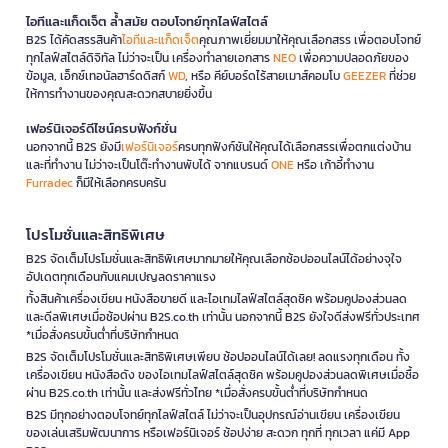
ไอทีและแก็ดเจ็ต ล้ำสมัย ตอบโจทย์ทุกไลฟ์สไตล์
B2S ได้คัดสรรสินค้า
ไอทีและแก็ดเจ็ต
คุณภาพเยี่ยมมาให้คุณเลือกสรร เพื่อตอบโจทย์
ทุกไลฟ์สไตล์ดิจิทัล ไม่ว่าจะเป็น เครื่องทำลายเอกสาร
NEO
เพื่อความปลอดภัยของ
ข้อมูล, เอ็กซ์เทอนัลฮาร์ดดิสก์
WD
, หรือ คีย์บอร์ดไร้สายเมาส์คอมโบ
GEEZER
ที่ช่วย
ให้การทำงานของคุณสะดวกสบายยิ่งขึ้น
เฟอร์นิเจอร์ดีไซน์ครบฟังก์ชั่น
นอกจากนี้ B2S ยังมี
เฟอร์นิเจอร์
ครบทุกฟังก์ชันให้คุณได้เลือกสรรเพื่อตกแต่งบ้าน
และที่ทำงาน ไม่ว่าจะเป็นโต๊ะทำงานพับได้ จากแบรนด์
ONE
หรือ เก้าอี้ทำงาน
Furradec
ก็มีให้เลือกครบครัน
โปรโมชั่นและสิทธิพิเศษ
B2S จัดเต็มโปรโมชั่นและสิทธิพิเศษมากมายให้คุณเลือกช้อปออนไลน์ได้อย่างจุใจ
อัปเดตทุกเดือนกับแคมเปญลดราคาแรง
ทั้งสินค้าเครื่องเขียน หนังสือขายดี และไอเทมไลฟ์สไตล์สุดชิค พร้อมคูปองส่วนลด
และดีลพิเศษเมื่อช้อปผ่าน B2S.co.th เท่านั้น นอกจากนี้ B2S ยังใจดีส่งฟรีทั่วประเทศ
*เมื่อสั่งครบขั้นต่ำที่บริษัทกำหนด
B2S จัดเต็มโปรโมชั่นและสิทธิพิเศษเพียบ ช้อปออนไลน์ได้เลย! ลดแรงทุกเดือน ทั้ง
เครื่องเขียน หนังสือดัง ของไอเทมไลฟ์สไตล์สุดชิค พร้อมคูปองส่วนลดพิเศษเมื่อซื้อ
ผ่าน B2S.co.th เท่านั้น และส่งฟรีทั่วไทย *เมื่อสั่งครบขั้นต่ำที่บริษัทกำหนด
B2S มีทุกอย่างตอบโจทย์ทุกไลฟ์สไตล์ ไม่ว่าจะเป็นอุปกรณ์อ่านเขียน เครื่องเขียน
ของเล่นเสริมพัฒนาการ หรือเฟอร์นิเจอร์ ช้อปง่าย สะดวก ทุกที่ ทุกเวลา แค่มี App