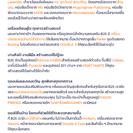
Lavender
, ตำราเรียนเข้มข้นของ
ดร. ศุภวัฒน์ พุกเจริญ
, นิตยสารอัปเดตจาก
เพ็ญ
บุญ
, หนังสือเด็กจาก
MIS
หนังสือจิตวิทยาจาก
Mugunghwa Publishing
, หนังสือ
พัฒนาตนเองจาก
KOOB
และวรรณกรรมจาก
Nanmeebooks
ทั้งหมดนี้สามารถซื้อ
ออนไลน์ได้อย่างง่ายดายเพียงคลิกเดียว
เครื่องเขียนคู่ใจ ทุกการสร้างสรรค์
มองหาปากกาดีๆ ดินสอหลากหลาย หรืออุปกรณ์สำนักงานครบครัน B2S มี
เครื่อง
เขียนและอุปกรณ์สำนักงาน
ให้เลือกมากมาย ตั้งแต่ปากกาลูกลื่น
Parker
ชุดดินสอกด
Rotring
ไปจนถึงกระดาษถ่ายเอกสาร
DOUBLE A
ให้คุณเลือกใช้ได้อย่างจุใจ
งานศิลป์ งานฝีมือ สร้างสรรค์ไม่รู้จบ
B2S จัดเต็มอุปกรณ์
ศิลปะและงานฝีมือ
สำหรับคนสร้างสรรค์ตัวจริง ทั้งสีไม้
Colleen
,
ขาตั้งไม้บนโต๊ะ
Pyramid
และอุปกรณ์ DIY ต่างๆ จาก
MONT MARTE
ให้คุณ
สร้างสรรค์ได้อย่างไร้ขีดจำกัด
ของเล่นและของขวัญ สุดพิเศษทุกเทศกาล
มองหาของเล่นเสริมพัฒนาการ หรือของขวัญสุดพิเศษสำหรับทุกโอกาส B2S เราคัด
สรร
ของเล่นและของขวัญ
หลากหลายสไตล์ เหมาะสำหรับทุกเพศทุกวัย สร้างความสุข
และรอยยิ้มให้กับคนพิเศษของคุณ ไม่ว่าจะเป็น กระเป๋าเก็บอุณหภูมิ
KAKAO
FRIENDS
หรือเกมจดหมายรัก
SIAM BOARDGAMES
เรามีครบ!
ของใช้ในบ้าน ไอเทมที่ช่วยให้ชีวิตสะดวกสบายขึ้น
ที่ B2S เรามี
ของใช้ในบ้าน
ครบครัน ไม่ว่าจะเป็นกาต้มน้ำ
Anitech
, เครื่องฟอกอากาศ
Xiaomi
, หน้ากากอนามัยทางการแพทย์
Double A Care
และสินค้าอื่น ๆ อีกมากมาย
ให้คุณเลือกสรร