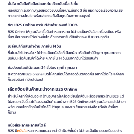
มั่นใจ หนังสือถึงมือปลอดภัย ด้วยบับเบิ้ล 3 ชั้น
หนังสือทุกเล่มจากบีทูเอสห่อด้วยบับเบิ้ลหนาแน่นถึง 3 ชั้น หมดกังวลเรื่องความเสีย
หายระหว่างจัดส่ง พร้อมส่งตรงถึงมือคุณในสภาพสมบูรณ์
ช้อป B2S Online การันตีสินค้าของแท้ 100%
B2S Online ให้คุณเลือกซื้อสินค้าหลากหลาย ไม่ว่าจะเป็นหนังสือ เครื่องเขียน หรือ
อื่นๆ อีกมากมายได้อย่างมั่นใจ ด้วยการการันตีสินค้าของแท้ 100% ทุกชิ้น
เปลี่ยน/คืนสินค้าง่าย ภายใน 14 วัน
ซื้อไปแล้วไม่ตรงใจ? ไม่ว่าจะเป็นหนังสือที่เลือกผิด หรือสินค้ามีปัญหา คุณสามารถ
เปลี่ยนหรือคืนสินค้าได้ง่าย ๆ ภายใน 14 วันนับจากวันที่ได้รับสินค้า
ช้อปออนไลน์ได้ตลอด 24 ชั่วโมง ทุกที่ ทุกเวลา
สะดวกสุดๆ! B2S online เปิดให้คุณช้อปได้ตลอดวันตลอดคืน อยากได้อะไร แค่คลิก
ก็รอรับสินค้าที่บ้านได้เลย!
เลือกช้อปสินค้าแนะนำจาก B2S Online
สำหรับใครที่กำลังมองหา ร้านอุปกรณ์เครื่องเขียนใกล้ฉัน หรืออยากแวะร้าน B2S แต่
ไม่สะดวก วันนี้เราได้รวบรวมสินค้าแนะนำจาก B2S Online มาให้คุณเลือกสรรได้ง่ายๆ
พร้อมตอบโจทย์ทุกไลฟ์สไตล์ ไม่ว่าคุณจะมองหา ร้านขายหนังสือ หรือสินค้าอื่นๆ
ก็ตาม
หนังสือหลากหลายสไตล์
B2S มี
หนังสือ
หลากหลายแนวจากสำนักพิมพ์ชั้นนำ ไม่ว่าจะเป็นนิยายยอดนิยมอย่าง