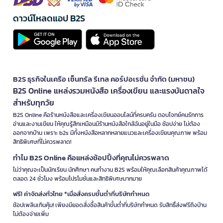
ดาวน์โหลดแอป B2S
B2S ธุรกิจในเครือ เซ็นทรัล รีเทล คอร์ปอเรชั่น จำกัด (มหาชน)
B2S Online แหล่งรวมหนังสือ เครื่องเขียน และแรงบันดาลใจ
สำหรับทุกวัย
B2S Online คือร้านหนังสือและเครื่องเขียนออนไลน์ที่ครบครัน ตอบโจทย์คนรักการ
อ่านและงานเขียน ให้คุณรู้สึกเหมือนมีร้านหนังสือใกล้ฉันอยู่ในมือ ช้อปง่าย ไม่ต้อง
ออกจากบ้าน เพราะ b2s มีทั้งหนังสือหลากหลายแนวและเครื่องเขียนคุณภาพ พร้อม
สิทธิพิเศษที่ไม่ควรพลาด!
ทำไม B2S Online คือแหล่งช้อปปิ้งที่คุณไม่ควรพลาด
ไม่ว่าคุณจะเป็นนักเรียน นักศึกษา คนทำงาน B2S พร้อมให้คุณเลือกสินค้าคุณภาพได้
ตลอด 24 ชั่วโมง พร้อมโปรโมชั่นและสิทธิพิเศษมากมาย
ฟรี! ค่าจัดส่งทั่วไทย *เมื่อสั่งครบขั้นต่ำที่บริษัทกำหนด
ช้อปเพลินเกินคุ้ม! เพียงมียอดสั่งซื้อสินค้าขั้นต่ำที่บริษัทกำหนด รับสิทธิ์ส่งฟรีถึงบ้าน
ไม่ต้องจ่ายเพิ่ม