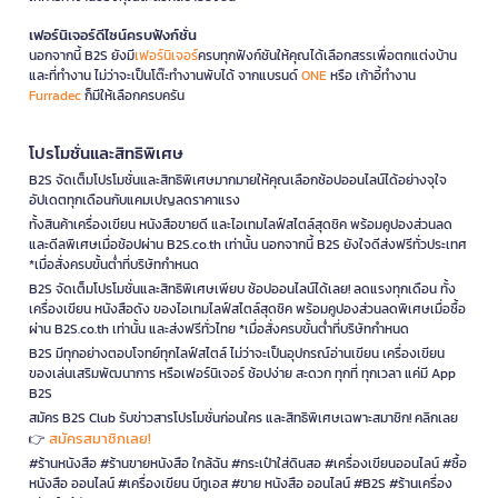
เฟอร์นิเจอร์ดีไซน์ครบฟังก์ชั่น
นอกจากนี้ B2S ยังมี
เฟอร์นิเจอร์
ครบทุกฟังก์ชันให้คุณได้เลือกสรรเพื่อตกแต่งบ้าน
และที่ทำงาน ไม่ว่าจะเป็นโต๊ะทำงานพับได้ จากแบรนด์
ONE
หรือ เก้าอี้ทำงาน
Furradec
ก็มีให้เลือกครบครัน
โปรโมชั่นและสิทธิพิเศษ
B2S จัดเต็มโปรโมชั่นและสิทธิพิเศษมากมายให้คุณเลือกช้อปออนไลน์ได้อย่างจุใจ
อัปเดตทุกเดือนกับแคมเปญลดราคาแรง
ทั้งสินค้าเครื่องเขียน หนังสือขายดี และไอเทมไลฟ์สไตล์สุดชิค พร้อมคูปองส่วนลด
และดีลพิเศษเมื่อช้อปผ่าน B2S.co.th เท่านั้น นอกจากนี้ B2S ยังใจดีส่งฟรีทั่วประเทศ
*เมื่อสั่งครบขั้นต่ำที่บริษัทกำหนด
B2S จัดเต็มโปรโมชั่นและสิทธิพิเศษเพียบ ช้อปออนไลน์ได้เลย! ลดแรงทุกเดือน ทั้ง
เครื่องเขียน หนังสือดัง ของไอเทมไลฟ์สไตล์สุดชิค พร้อมคูปองส่วนลดพิเศษเมื่อซื้อ
ผ่าน B2S.co.th เท่านั้น และส่งฟรีทั่วไทย *เมื่อสั่งครบขั้นต่ำที่บริษัทกำหนด
B2S มีทุกอย่างตอบโจทย์ทุกไลฟ์สไตล์ ไม่ว่าจะเป็นอุปกรณ์อ่านเขียน เครื่องเขียน
ของเล่นเสริมพัฒนาการ หรือเฟอร์นิเจอร์ ช้อปง่าย สะดวก ทุกที่ ทุกเวลา แค่มี App
B2S
สมัคร B2S Club รับข่าวสารโปรโมชั่นก่อนใคร และสิทธิพิเศษเฉพาะสมาชิก! คลิกเลย
สมัครสมาชิกเลย!
👉
#ร้านหนังสือ #ร้านขายหนังสือ ใกล้ฉัน #กระเป๋าใส่ดินสอ #เครื่องเขียนออนไลน์ #ซื้อ
หนังสือ ออนไลน์ #เครื่องเขียน บีทูเอส #ขาย หนังสือ ออนไลน์ #B2S #ร้านเครื่อง