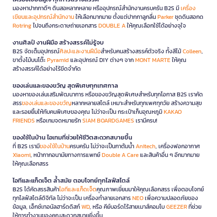
มองหาปากกาดีๆ ดินสอหลากหลาย หรืออุปกรณ์สำนักงานครบครัน B2S มี
เครื่อง
เขียนและอุปกรณ์สำนักงาน
ให้เลือกมากมาย ตั้งแต่ปากกาลูกลื่น
Parker
ชุดดินสอกด
Rotring
ไปจนถึงกระดาษถ่ายเอกสาร
DOUBLE A
ให้คุณเลือกใช้ได้อย่างจุใจ
งานศิลป์ งานฝีมือ สร้างสรรค์ไม่รู้จบ
B2S จัดเต็มอุปกรณ์
ศิลปะและงานฝีมือ
สำหรับคนสร้างสรรค์ตัวจริง ทั้งสีไม้
Colleen
,
ขาตั้งไม้บนโต๊ะ
Pyramid
และอุปกรณ์ DIY ต่างๆ จาก
MONT MARTE
ให้คุณ
สร้างสรรค์ได้อย่างไร้ขีดจำกัด
ของเล่นและของขวัญ สุดพิเศษทุกเทศกาล
มองหาของเล่นเสริมพัฒนาการ หรือของขวัญสุดพิเศษสำหรับทุกโอกาส B2S เราคัด
สรร
ของเล่นและของขวัญ
หลากหลายสไตล์ เหมาะสำหรับทุกเพศทุกวัย สร้างความสุข
และรอยยิ้มให้กับคนพิเศษของคุณ ไม่ว่าจะเป็น กระเป๋าเก็บอุณหภูมิ
KAKAO
FRIENDS
หรือเกมจดหมายรัก
SIAM BOARDGAMES
เรามีครบ!
ของใช้ในบ้าน ไอเทมที่ช่วยให้ชีวิตสะดวกสบายขึ้น
ที่ B2S เรามี
ของใช้ในบ้าน
ครบครัน ไม่ว่าจะเป็นกาต้มน้ำ
Anitech
, เครื่องฟอกอากาศ
Xiaomi
, หน้ากากอนามัยทางการแพทย์
Double A Care
และสินค้าอื่น ๆ อีกมากมาย
ให้คุณเลือกสรร
ไอทีและแก็ดเจ็ต ล้ำสมัย ตอบโจทย์ทุกไลฟ์สไตล์
B2S ได้คัดสรรสินค้า
ไอทีและแก็ดเจ็ต
คุณภาพเยี่ยมมาให้คุณเลือกสรร เพื่อตอบโจทย์
ทุกไลฟ์สไตล์ดิจิทัล ไม่ว่าจะเป็น เครื่องทำลายเอกสาร
NEO
เพื่อความปลอดภัยของ
ข้อมูล, เอ็กซ์เทอนัลฮาร์ดดิสก์
WD
, หรือ คีย์บอร์ดไร้สายเมาส์คอมโบ
GEEZER
ที่ช่วย
ให้การทำงานของคุณสะดวกสบายยิ่งขึ้น