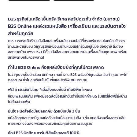
B2S ธุรกิจในเครือ เซ็นทรัล รีเทล คอร์ปอเรชั่น จำกัด (มหาชน)
B2S Online แหล่งรวมหนังสือ เครื่องเขียน และแรงบันดาลใจ
สำหรับทุกวัย
B2S Online คือร้านหนังสือและเครื่องเขียนออนไลน์ที่ครบครัน ตอบโจทย์คนรักการ
อ่านและงานเขียน ให้คุณรู้สึกเหมือนมีร้านหนังสือใกล้ฉันอยู่ในมือ ช้อปง่าย ไม่ต้อง
ออกจากบ้าน เพราะ b2s มีทั้งหนังสือหลากหลายแนวและเครื่องเขียนคุณภาพ พร้อม
สิทธิพิเศษที่ไม่ควรพลาด!
ทำไม B2S Online คือแหล่งช้อปปิ้งที่คุณไม่ควรพลาด
ไม่ว่าคุณจะเป็นนักเรียน นักศึกษา คนทำงาน B2S พร้อมให้คุณเลือกสินค้าคุณภาพได้
ตลอด 24 ชั่วโมง พร้อมโปรโมชั่นและสิทธิพิเศษมากมาย
ฟรี! ค่าจัดส่งทั่วไทย *เมื่อสั่งครบขั้นต่ำที่บริษัทกำหนด
ช้อปเพลินเกินคุ้ม! เพียงมียอดสั่งซื้อสินค้าขั้นต่ำที่บริษัทกำหนด รับสิทธิ์ส่งฟรีถึงบ้าน
ไม่ต้องจ่ายเพิ่ม
มั่นใจ หนังสือถึงมือปลอดภัย ด้วยบับเบิ้ล 3 ชั้น
หนังสือทุกเล่มจากบีทูเอสห่อด้วยบับเบิ้ลหนาแน่นถึง 3 ชั้น หมดกังวลเรื่องความเสีย
หายระหว่างจัดส่ง พร้อมส่งตรงถึงมือคุณในสภาพสมบูรณ์
ช้อป B2S Online การันตีสินค้าของแท้ 100%