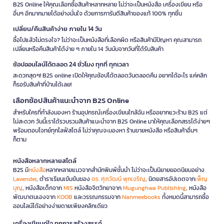
B2S Online ให้คุณเลือกซื้อสินค้าหลากหลาย ไม่ว่าจะเป็นหนังสือ เครื่องเขียน หรือ
อื่นๆ อีกมากมายได้อย่างมั่นใจ ด้วยการการันตีสินค้าของแท้ 100% ทุกชิ้น
เปลี่ยน/คืนสินค้าง่าย ภายใน 14 วัน
ซื้อไปแล้วไม่ตรงใจ? ไม่ว่าจะเป็นหนังสือที่เลือกผิด หรือสินค้ามีปัญหา คุณสามารถ
เปลี่ยนหรือคืนสินค้าได้ง่าย ๆ ภายใน 14 วันนับจากวันที่ได้รับสินค้า
ช้อปออนไลน์ได้ตลอด 24 ชั่วโมง ทุกที่ ทุกเวลา
สะดวกสุดๆ! B2S online เปิดให้คุณช้อปได้ตลอดวันตลอดคืน อยากได้อะไร แค่คลิก
ก็รอรับสินค้าที่บ้านได้เลย!
เลือกช้อปสินค้าแนะนำจาก B2S Online
สำหรับใครที่กำลังมองหา ร้านอุปกรณ์เครื่องเขียนใกล้ฉัน หรืออยากแวะร้าน B2S แต่
ไม่สะดวก วันนี้เราได้รวบรวมสินค้าแนะนำจาก B2S Online มาให้คุณเลือกสรรได้ง่ายๆ
พร้อมตอบโจทย์ทุกไลฟ์สไตล์ ไม่ว่าคุณจะมองหา ร้านขายหนังสือ หรือสินค้าอื่นๆ
ก็ตาม
หนังสือหลากหลายสไตล์
B2S มี
หนังสือ
หลากหลายแนวจากสำนักพิมพ์ชั้นนำ ไม่ว่าจะเป็นนิยายยอดนิยมอย่าง
Lavender
, ตำราเรียนเข้มข้นของ
ดร. ศุภวัฒน์ พุกเจริญ
, นิตยสารอัปเดตจาก
เพ็ญ
บุญ
, หนังสือเด็กจาก
MIS
หนังสือจิตวิทยาจาก
Mugunghwa Publishing
, หนังสือ
พัฒนาตนเองจาก
KOOB
และวรรณกรรมจาก
Nanmeebooks
ทั้งหมดนี้สามารถซื้อ
ออนไลน์ได้อย่างง่ายดายเพียงคลิกเดียว
เครื่องเขียนคู่ใจ ทุกการสร้างสรรค์