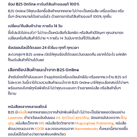
ช้อป B2S Online การันตีสินค้าของแท้ 100%
B2S Online ให้คุณเลือกซื้อสินค้าหลากหลาย ไม่ว่าจะเป็นหนังสือ เครื่องเขียน หรือ
อื่นๆ อีกมากมายได้อย่างมั่นใจ ด้วยการการันตีสินค้าของแท้ 100% ทุกชิ้น
เปลี่ยน/คืนสินค้าง่าย ภายใน 14 วัน
ซื้อไปแล้วไม่ตรงใจ? ไม่ว่าจะเป็นหนังสือที่เลือกผิด หรือสินค้ามีปัญหา คุณสามารถ
เปลี่ยนหรือคืนสินค้าได้ง่าย ๆ ภายใน 14 วันนับจากวันที่ได้รับสินค้า
ช้อปออนไลน์ได้ตลอด 24 ชั่วโมง ทุกที่ ทุกเวลา
สะดวกสุดๆ! B2S online เปิดให้คุณช้อปได้ตลอดวันตลอดคืน อยากได้อะไร แค่คลิก
ก็รอรับสินค้าที่บ้านได้เลย!
เลือกช้อปสินค้าแนะนำจาก B2S Online
สำหรับใครที่กำลังมองหา ร้านอุปกรณ์เครื่องเขียนใกล้ฉัน หรืออยากแวะร้าน B2S แต่
ไม่สะดวก วันนี้เราได้รวบรวมสินค้าแนะนำจาก B2S Online มาให้คุณเลือกสรรได้ง่ายๆ
พร้อมตอบโจทย์ทุกไลฟ์สไตล์ ไม่ว่าคุณจะมองหา ร้านขายหนังสือ หรือสินค้าอื่นๆ
ก็ตาม
หนังสือหลากหลายสไตล์
B2S มี
หนังสือ
หลากหลายแนวจากสำนักพิมพ์ชั้นนำ ไม่ว่าจะเป็นนิยายยอดนิยมอย่าง
Lavender
, ตำราเรียนเข้มข้นของ
ดร. ศุภวัฒน์ พุกเจริญ
, นิตยสารอัปเดตจาก
เพ็ญ
บุญ
, หนังสือเด็กจาก
MIS
หนังสือจิตวิทยาจาก
Mugunghwa Publishing
, หนังสือ
พัฒนาตนเองจาก
KOOB
และวรรณกรรมจาก
Nanmeebooks
ทั้งหมดนี้สามารถซื้อ
ออนไลน์ได้อย่างง่ายดายเพียงคลิกเดียว