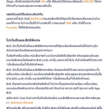
ข้อมูล, เอ็กซ์เทอนัลฮาร์ดดิสก์
WD
, หรือ คีย์บอร์ดไร้สายเมาส์คอมโบ
GEEZER
ที่ช่วย
ให้การทำงานของคุณสะดวกสบายยิ่งขึ้น
เฟอร์นิเจอร์ดีไซน์ครบฟังก์ชั่น
นอกจากนี้ B2S ยังมี
เฟอร์นิเจอร์
ครบทุกฟังก์ชันให้คุณได้เลือกสรรเพื่อตกแต่งบ้าน
และที่ทำงาน ไม่ว่าจะเป็นโต๊ะทำงานพับได้ จากแบรนด์
ONE
หรือ เก้าอี้ทำงาน
Furradec
ก็มีให้เลือกครบครัน
โปรโมชั่นและสิทธิพิเศษ
B2S จัดเต็มโปรโมชั่นและสิทธิพิเศษมากมายให้คุณเลือกช้อปออนไลน์ได้อย่างจุใจ
อัปเดตทุกเดือนกับแคมเปญลดราคาแรง
ทั้งสินค้าเครื่องเขียน หนังสือขายดี และไอเทมไลฟ์สไตล์สุดชิค พร้อมคูปองส่วนลด
และดีลพิเศษเมื่อช้อปผ่าน B2S.co.th เท่านั้น นอกจากนี้ B2S ยังใจดีส่งฟรีทั่วประเทศ
*เมื่อสั่งครบขั้นต่ำที่บริษัทกำหนด
B2S จัดเต็มโปรโมชั่นและสิทธิพิเศษเพียบ ช้อปออนไลน์ได้เลย! ลดแรงทุกเดือน ทั้ง
เครื่องเขียน หนังสือดัง ของไอเทมไลฟ์สไตล์สุดชิค พร้อมคูปองส่วนลดพิเศษเมื่อซื้อ
ผ่าน B2S.co.th เท่านั้น และส่งฟรีทั่วไทย *เมื่อสั่งครบขั้นต่ำที่บริษัทกำหนด
B2S มีทุกอย่างตอบโจทย์ทุกไลฟ์สไตล์ ไม่ว่าจะเป็นอุปกรณ์อ่านเขียน เครื่องเขียน
ของเล่นเสริมพัฒนาการ หรือเฟอร์นิเจอร์ ช้อปง่าย สะดวก ทุกที่ ทุกเวลา แค่มี App
B2S
สมัคร B2S Club รับข่าวสารโปรโมชั่นก่อนใคร และสิทธิพิเศษเฉพาะสมาชิก! คลิกเลย
สมัครสมาชิกเลย!
👉
#ร้านหนังสือ #ร้านขายหนังสือ ใกล้ฉัน #กระเป๋าใส่ดินสอ #เครื่องเขียนออนไลน์ #ซื้อ