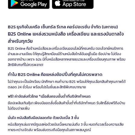
B2S ธุรกิจในเครือ เซ็นทรัล รีเทล คอร์ปอเรชั่น จำกัด (มหาชน)
B2S Online แหล่งรวมหนังสือ เครื่องเขียน และแรงบันดาลใจ
สำหรับทุกวัย
B2S Online คือร้านหนังสือและเครื่องเขียนออนไลน์ที่ครบครัน ตอบโจทย์คนรักการ
อ่านและงานเขียน ให้คุณรู้สึกเหมือนมีร้านหนังสือใกล้ฉันอยู่ในมือ ช้อปง่าย ไม่ต้อง
ออกจากบ้าน เพราะ b2s มีทั้งหนังสือหลากหลายแนวและเครื่องเขียนคุณภาพ พร้อม
สิทธิพิเศษที่ไม่ควรพลาด!
ทำไม B2S Online คือแหล่งช้อปปิ้งที่คุณไม่ควรพลาด
ไม่ว่าคุณจะเป็นนักเรียน นักศึกษา คนทำงาน B2S พร้อมให้คุณเลือกสินค้าคุณภาพได้
ตลอด 24 ชั่วโมง พร้อมโปรโมชั่นและสิทธิพิเศษมากมาย
ฟรี! ค่าจัดส่งทั่วไทย *เมื่อสั่งครบขั้นต่ำที่บริษัทกำหนด
ช้อปเพลินเกินคุ้ม! เพียงมียอดสั่งซื้อสินค้าขั้นต่ำที่บริษัทกำหนด รับสิทธิ์ส่งฟรีถึงบ้าน
ไม่ต้องจ่ายเพิ่ม
มั่นใจ หนังสือถึงมือปลอดภัย ด้วยบับเบิ้ล 3 ชั้น
หนังสือทุกเล่มจากบีทูเอสห่อด้วยบับเบิ้ลหนาแน่นถึง 3 ชั้น หมดกังวลเรื่องความเสีย
หายระหว่างจัดส่ง พร้อมส่งตรงถึงมือคุณในสภาพสมบูรณ์