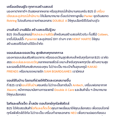
เครื่องเขียนคู่ใจ ทุกการสร้างสรรค์
มองหาปากกาดีๆ ดินสอหลากหลาย หรืออุปกรณ์สำนักงานครบครัน B2S มี
เครื่อง
เขียนและอุปกรณ์สำนักงาน
ให้เลือกมากมาย ตั้งแต่ปากกาลูกลื่น
Parker
ชุดดินสอกด
Rotring
ไปจนถึงกระดาษถ่ายเอกสาร
DOUBLE A
ให้คุณเลือกใช้ได้อย่างจุใจ
งานศิลป์ งานฝีมือ สร้างสรรค์ไม่รู้จบ
B2S จัดเต็มอุปกรณ์
ศิลปะและงานฝีมือ
สำหรับคนสร้างสรรค์ตัวจริง ทั้งสีไม้
Colleen
,
ขาตั้งไม้บนโต๊ะ
Pyramid
และอุปกรณ์ DIY ต่างๆ จาก
MONT MARTE
ให้คุณ
สร้างสรรค์ได้อย่างไร้ขีดจำกัด
ของเล่นและของขวัญ สุดพิเศษทุกเทศกาล
มองหาของเล่นเสริมพัฒนาการ หรือของขวัญสุดพิเศษสำหรับทุกโอกาส B2S เราคัด
สรร
ของเล่นและของขวัญ
หลากหลายสไตล์ เหมาะสำหรับทุกเพศทุกวัย สร้างความสุข
และรอยยิ้มให้กับคนพิเศษของคุณ ไม่ว่าจะเป็น กระเป๋าเก็บอุณหภูมิ
KAKAO
FRIENDS
หรือเกมจดหมายรัก
SIAM BOARDGAMES
เรามีครบ!
ของใช้ในบ้าน ไอเทมที่ช่วยให้ชีวิตสะดวกสบายขึ้น
ที่ B2S เรามี
ของใช้ในบ้าน
ครบครัน ไม่ว่าจะเป็นกาต้มน้ำ
Anitech
, เครื่องฟอกอากาศ
Xiaomi
, หน้ากากอนามัยทางการแพทย์
Double A Care
และสินค้าอื่น ๆ อีกมากมาย
ให้คุณเลือกสรร
ไอทีและแก็ดเจ็ต ล้ำสมัย ตอบโจทย์ทุกไลฟ์สไตล์
B2S ได้คัดสรรสินค้า
ไอทีและแก็ดเจ็ต
คุณภาพเยี่ยมมาให้คุณเลือกสรร เพื่อตอบโจทย์
ทุกไลฟ์สไตล์ดิจิทัล ไม่ว่าจะเป็น เครื่องทำลายเอกสาร
NEO
เพื่อความปลอดภัยของ