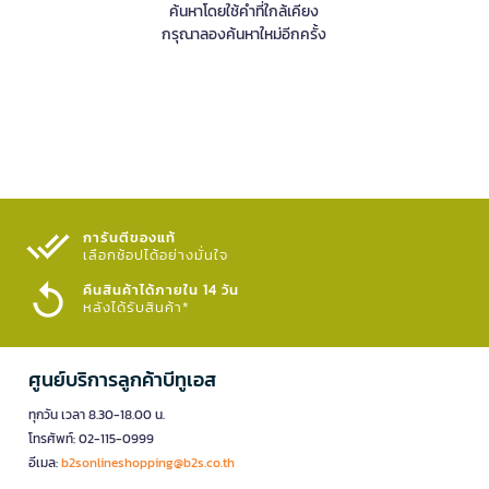
ค้นหาโดยใช้คำที่ใกล้เคียง
กรุณาลองค้นหาใหม่อีกครั้ง
การันตีของแท้
เลือกช้อปได้อย่างมั่นใจ​
คืนสินค้าได้ภายใน 14 วัน
หลังได้รับสินค้า*
ศูนย์บริการลูกค้าบีทูเอส
ทุกวัน เวลา 8.30-18.00 น.
โทรศัพท์: 02-115-0999
อีเมล:
b2sonlineshopping@b2s.co.th