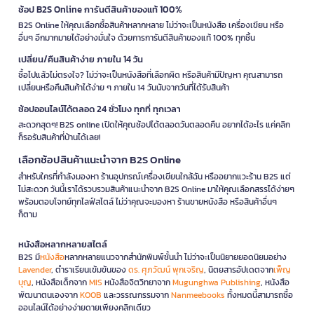
ช้อป B2S Online การันตีสินค้าของแท้ 100%
B2S Online ให้คุณเลือกซื้อสินค้าหลากหลาย ไม่ว่าจะเป็นหนังสือ เครื่องเขียน หรือ
อื่นๆ อีกมากมายได้อย่างมั่นใจ ด้วยการการันตีสินค้าของแท้ 100% ทุกชิ้น
เปลี่ยน/คืนสินค้าง่าย ภายใน 14 วัน
ซื้อไปแล้วไม่ตรงใจ? ไม่ว่าจะเป็นหนังสือที่เลือกผิด หรือสินค้ามีปัญหา คุณสามารถ
เปลี่ยนหรือคืนสินค้าได้ง่าย ๆ ภายใน 14 วันนับจากวันที่ได้รับสินค้า
ช้อปออนไลน์ได้ตลอด 24 ชั่วโมง ทุกที่ ทุกเวลา
สะดวกสุดๆ! B2S online เปิดให้คุณช้อปได้ตลอดวันตลอดคืน อยากได้อะไร แค่คลิก
ก็รอรับสินค้าที่บ้านได้เลย!
เลือกช้อปสินค้าแนะนำจาก B2S Online
สำหรับใครที่กำลังมองหา ร้านอุปกรณ์เครื่องเขียนใกล้ฉัน หรืออยากแวะร้าน B2S แต่
ไม่สะดวก วันนี้เราได้รวบรวมสินค้าแนะนำจาก B2S Online มาให้คุณเลือกสรรได้ง่ายๆ
พร้อมตอบโจทย์ทุกไลฟ์สไตล์ ไม่ว่าคุณจะมองหา ร้านขายหนังสือ หรือสินค้าอื่นๆ
ก็ตาม
หนังสือหลากหลายสไตล์
B2S มี
หนังสือ
หลากหลายแนวจากสำนักพิมพ์ชั้นนำ ไม่ว่าจะเป็นนิยายยอดนิยมอย่าง
Lavender
, ตำราเรียนเข้มข้นของ
ดร. ศุภวัฒน์ พุกเจริญ
, นิตยสารอัปเดตจาก
เพ็ญ
บุญ
, หนังสือเด็กจาก
MIS
หนังสือจิตวิทยาจาก
Mugunghwa Publishing
, หนังสือ
พัฒนาตนเองจาก
KOOB
และวรรณกรรมจาก
Nanmeebooks
ทั้งหมดนี้สามารถซื้อ
ออนไลน์ได้อย่างง่ายดายเพียงคลิกเดียว