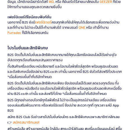
ข้อมูล, เอ็กซ์เทอนัลฮาร์ดดิสก์
WD
, หรือ คีย์บอร์ดไร้สายเมาส์คอมโบ
GEEZER
ที่ช่วย
ให้การทำงานของคุณสะดวกสบายยิ่งขึ้น
เฟอร์นิเจอร์ดีไซน์ครบฟังก์ชั่น
นอกจากนี้ B2S ยังมี
เฟอร์นิเจอร์
ครบทุกฟังก์ชันให้คุณได้เลือกสรรเพื่อตกแต่งบ้าน
และที่ทำงาน ไม่ว่าจะเป็นโต๊ะทำงานพับได้ จากแบรนด์
ONE
หรือ เก้าอี้ทำงาน
Furradec
ก็มีให้เลือกครบครัน
โปรโมชั่นและสิทธิพิเศษ
B2S จัดเต็มโปรโมชั่นและสิทธิพิเศษมากมายให้คุณเลือกช้อปออนไลน์ได้อย่างจุใจ
อัปเดตทุกเดือนกับแคมเปญลดราคาแรง
ทั้งสินค้าเครื่องเขียน หนังสือขายดี และไอเทมไลฟ์สไตล์สุดชิค พร้อมคูปองส่วนลด
และดีลพิเศษเมื่อช้อปผ่าน B2S.co.th เท่านั้น นอกจากนี้ B2S ยังใจดีส่งฟรีทั่วประเทศ
*เมื่อสั่งครบขั้นต่ำที่บริษัทกำหนด
B2S จัดเต็มโปรโมชั่นและสิทธิพิเศษเพียบ ช้อปออนไลน์ได้เลย! ลดแรงทุกเดือน ทั้ง
เครื่องเขียน หนังสือดัง ของไอเทมไลฟ์สไตล์สุดชิค พร้อมคูปองส่วนลดพิเศษเมื่อซื้อ
ผ่าน B2S.co.th เท่านั้น และส่งฟรีทั่วไทย *เมื่อสั่งครบขั้นต่ำที่บริษัทกำหนด
B2S มีทุกอย่างตอบโจทย์ทุกไลฟ์สไตล์ ไม่ว่าจะเป็นอุปกรณ์อ่านเขียน เครื่องเขียน
ของเล่นเสริมพัฒนาการ หรือเฟอร์นิเจอร์ ช้อปง่าย สะดวก ทุกที่ ทุกเวลา แค่มี App
B2S
สมัคร B2S Club รับข่าวสารโปรโมชั่นก่อนใคร และสิทธิพิเศษเฉพาะสมาชิก! คลิกเลย
สมัครสมาชิกเลย!
👉
#ร้านหนังสือ #ร้านขายหนังสือ ใกล้ฉัน #กระเป๋าใส่ดินสอ #เครื่องเขียนออนไลน์ #ซื้อ