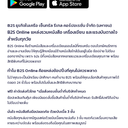
B2S ธุรกิจในเครือ เซ็นทรัล รีเทล คอร์ปอเรชั่น จำกัด (มหาชน)
B2S Online แหล่งรวมหนังสือ เครื่องเขียน และแรงบันดาลใจ
สำหรับทุกวัย
B2S Online คือร้านหนังสือและเครื่องเขียนออนไลน์ที่ครบครัน ตอบโจทย์คนรักการ
อ่านและงานเขียน ให้คุณรู้สึกเหมือนมีร้านหนังสือใกล้ฉันอยู่ในมือ ช้อปง่าย ไม่ต้อง
ออกจากบ้าน เพราะ b2s มีทั้งหนังสือหลากหลายแนวและเครื่องเขียนคุณภาพ พร้อม
สิทธิพิเศษที่ไม่ควรพลาด!
ทำไม B2S Online คือแหล่งช้อปปิ้งที่คุณไม่ควรพลาด
ไม่ว่าคุณจะเป็นนักเรียน นักศึกษา คนทำงาน B2S พร้อมให้คุณเลือกสินค้าคุณภาพได้
ตลอด 24 ชั่วโมง พร้อมโปรโมชั่นและสิทธิพิเศษมากมาย
ฟรี! ค่าจัดส่งทั่วไทย *เมื่อสั่งครบขั้นต่ำที่บริษัทกำหนด
ช้อปเพลินเกินคุ้ม! เพียงมียอดสั่งซื้อสินค้าขั้นต่ำที่บริษัทกำหนด รับสิทธิ์ส่งฟรีถึงบ้าน
ไม่ต้องจ่ายเพิ่ม
มั่นใจ หนังสือถึงมือปลอดภัย ด้วยบับเบิ้ล 3 ชั้น
หนังสือทุกเล่มจากบีทูเอสห่อด้วยบับเบิ้ลหนาแน่นถึง 3 ชั้น หมดกังวลเรื่องความเสีย
หายระหว่างจัดส่ง พร้อมส่งตรงถึงมือคุณในสภาพสมบูรณ์