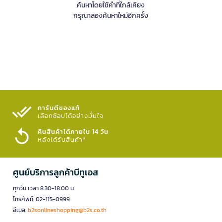
ค้นหาโดยใช้คำที่ใกล้เคียง
กรุณาลองค้นหาใหม่อีกครั้ง
การันตีของแท้
เลือกช้อปได้อย่างมั่นใจ​
คืนสินค้าได้ภายใน 14 วัน
หลังได้รับสินค้า*
ศูนย์บริการลูกค้าบีทูเอส
ทุกวัน เวลา 8.30-18.00 น.
โทรศัพท์: 02-115-0999
อีเมล:
b2sonlineshopping@b2s.co.th