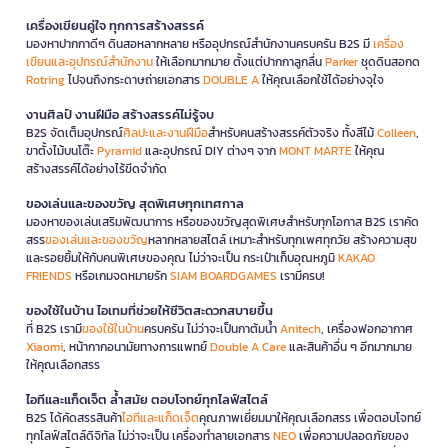
เครื่องเขียนคู่ใจ ทุกการสร้างสรรค์
มองหาปากกาดีๆ ดินสอหลากหลาย หรืออุปกรณ์สำนักงานครบครัน B2S มี
เครื่อง
เขียนและอุปกรณ์สำนักงาน
ให้เลือกมากมาย ตั้งแต่ปากกาลูกลื่น
Parker
ชุดดินสอกด
Rotring
ไปจนถึงกระดาษถ่ายเอกสาร
DOUBLE A
ให้คุณเลือกใช้ได้อย่างจุใจ
งานศิลป์ งานฝีมือ สร้างสรรค์ไม่รู้จบ
B2S จัดเต็มอุปกรณ์
ศิลปะและงานฝีมือ
สำหรับคนสร้างสรรค์ตัวจริง ทั้งสีไม้
Colleen
,
ขาตั้งไม้บนโต๊ะ
Pyramid
และอุปกรณ์ DIY ต่างๆ จาก
MONT MARTE
ให้คุณ
สร้างสรรค์ได้อย่างไร้ขีดจำกัด
ของเล่นและของขวัญ สุดพิเศษทุกเทศกาล
มองหาของเล่นเสริมพัฒนาการ หรือของขวัญสุดพิเศษสำหรับทุกโอกาส B2S เราคัด
สรร
ของเล่นและของขวัญ
หลากหลายสไตล์ เหมาะสำหรับทุกเพศทุกวัย สร้างความสุข
และรอยยิ้มให้กับคนพิเศษของคุณ ไม่ว่าจะเป็น กระเป๋าเก็บอุณหภูมิ
KAKAO
FRIENDS
หรือเกมจดหมายรัก
SIAM BOARDGAMES
เรามีครบ!
ของใช้ในบ้าน ไอเทมที่ช่วยให้ชีวิตสะดวกสบายขึ้น
ที่ B2S เรามี
ของใช้ในบ้าน
ครบครัน ไม่ว่าจะเป็นกาต้มน้ำ
Anitech
, เครื่องฟอกอากาศ
Xiaomi
, หน้ากากอนามัยทางการแพทย์
Double A Care
และสินค้าอื่น ๆ อีกมากมาย
ให้คุณเลือกสรร
ไอทีและแก็ดเจ็ต ล้ำสมัย ตอบโจทย์ทุกไลฟ์สไตล์
B2S ได้คัดสรรสินค้า
ไอทีและแก็ดเจ็ต
คุณภาพเยี่ยมมาให้คุณเลือกสรร เพื่อตอบโจทย์
ทุกไลฟ์สไตล์ดิจิทัล ไม่ว่าจะเป็น เครื่องทำลายเอกสาร
NEO
เพื่อความปลอดภัยของ