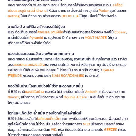
มองหาปากกาดีๆ ดินสอหลากหลาย หรืออุปกรณ์สำนักงานครบครัน B2S มี
เครื่อง
เขียนและอุปกรณ์สำนักงาน
ให้เลือกมากมาย ตั้งแต่ปากกาลูกลื่น
Parker
ชุดดินสอกด
Rotring
ไปจนถึงกระดาษถ่ายเอกสาร
DOUBLE A
ให้คุณเลือกใช้ได้อย่างจุใจ
งานศิลป์ งานฝีมือ สร้างสรรค์ไม่รู้จบ
B2S จัดเต็มอุปกรณ์
ศิลปะและงานฝีมือ
สำหรับคนสร้างสรรค์ตัวจริง ทั้งสีไม้
Colleen
,
ขาตั้งไม้บนโต๊ะ
Pyramid
และอุปกรณ์ DIY ต่างๆ จาก
MONT MARTE
ให้คุณ
สร้างสรรค์ได้อย่างไร้ขีดจำกัด
ของเล่นและของขวัญ สุดพิเศษทุกเทศกาล
มองหาของเล่นเสริมพัฒนาการ หรือของขวัญสุดพิเศษสำหรับทุกโอกาส B2S เราคัด
สรร
ของเล่นและของขวัญ
หลากหลายสไตล์ เหมาะสำหรับทุกเพศทุกวัย สร้างความสุข
และรอยยิ้มให้กับคนพิเศษของคุณ ไม่ว่าจะเป็น กระเป๋าเก็บอุณหภูมิ
KAKAO
FRIENDS
หรือเกมจดหมายรัก
SIAM BOARDGAMES
เรามีครบ!
ของใช้ในบ้าน ไอเทมที่ช่วยให้ชีวิตสะดวกสบายขึ้น
ที่ B2S เรามี
ของใช้ในบ้าน
ครบครัน ไม่ว่าจะเป็นกาต้มน้ำ
Anitech
, เครื่องฟอกอากาศ
Xiaomi
, หน้ากากอนามัยทางการแพทย์
Double A Care
และสินค้าอื่น ๆ อีกมากมาย
ให้คุณเลือกสรร
ไอทีและแก็ดเจ็ต ล้ำสมัย ตอบโจทย์ทุกไลฟ์สไตล์
B2S ได้คัดสรรสินค้า
ไอทีและแก็ดเจ็ต
คุณภาพเยี่ยมมาให้คุณเลือกสรร เพื่อตอบโจทย์
ทุกไลฟ์สไตล์ดิจิทัล ไม่ว่าจะเป็น เครื่องทำลายเอกสาร
NEO
เพื่อความปลอดภัยของ
ข้อมูล, เอ็กซ์เทอนัลฮาร์ดดิสก์
WD
, หรือ คีย์บอร์ดไร้สายเมาส์คอมโบ
GEEZER
ที่ช่วย
ให้การทำงานของคุณสะดวกสบายยิ่งขึ้น