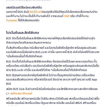
เฟอร์นิเจอร์ดีไซน์ครบฟังก์ชั่น
นอกจากนี้ B2S ยังมี
เฟอร์นิเจอร์
ครบทุกฟังก์ชันให้คุณได้เลือกสรรเพื่อตกแต่งบ้าน
และที่ทำงาน ไม่ว่าจะเป็นโต๊ะทำงานพับได้ จากแบรนด์
ONE
หรือ เก้าอี้ทำงาน
Furradec
ก็มีให้เลือกครบครัน
โปรโมชั่นและสิทธิพิเศษ
B2S จัดเต็มโปรโมชั่นและสิทธิพิเศษมากมายให้คุณเลือกช้อปออนไลน์ได้อย่างจุใจ
อัปเดตทุกเดือนกับแคมเปญลดราคาแรง
ทั้งสินค้าเครื่องเขียน หนังสือขายดี และไอเทมไลฟ์สไตล์สุดชิค พร้อมคูปองส่วนลด
และดีลพิเศษเมื่อช้อปผ่าน B2S.co.th เท่านั้น นอกจากนี้ B2S ยังใจดีส่งฟรีทั่วประเทศ
*เมื่อสั่งครบขั้นต่ำที่บริษัทกำหนด
B2S จัดเต็มโปรโมชั่นและสิทธิพิเศษเพียบ ช้อปออนไลน์ได้เลย! ลดแรงทุกเดือน ทั้ง
เครื่องเขียน หนังสือดัง ของไอเทมไลฟ์สไตล์สุดชิค พร้อมคูปองส่วนลดพิเศษเมื่อซื้อ
ผ่าน B2S.co.th เท่านั้น และส่งฟรีทั่วไทย *เมื่อสั่งครบขั้นต่ำที่บริษัทกำหนด
B2S มีทุกอย่างตอบโจทย์ทุกไลฟ์สไตล์ ไม่ว่าจะเป็นอุปกรณ์อ่านเขียน เครื่องเขียน
ของเล่นเสริมพัฒนาการ หรือเฟอร์นิเจอร์ ช้อปง่าย สะดวก ทุกที่ ทุกเวลา แค่มี App
B2S
สมัคร B2S Club รับข่าวสารโปรโมชั่นก่อนใคร และสิทธิพิเศษเฉพาะสมาชิก! คลิกเลย
สมัครสมาชิกเลย!
👉
#ร้านหนังสือ #ร้านขายหนังสือ ใกล้ฉัน #กระเป๋าใส่ดินสอ #เครื่องเขียนออนไลน์ #ซื้อ
หนังสือ ออนไลน์ #เครื่องเขียน บีทูเอส #ขาย หนังสือ ออนไลน์ #B2S #ร้านเครื่อง