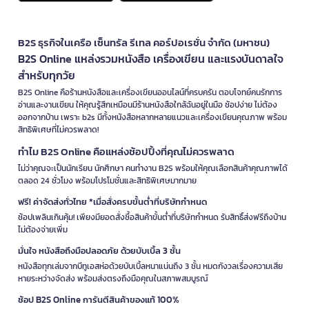
B2S ธุรกิจในเครือ เซ็นทรัล รีเทล คอร์ปอเรชั่น จำกัด (มหาชน)
B2S Online แหล่งรวมหนังสือ เครื่องเขียน และแรงบันดาลใจ
สำหรับทุกวัย
B2S Online คือร้านหนังสือและเครื่องเขียนออนไลน์ที่ครบครัน ตอบโจทย์คนรักการ
อ่านและงานเขียน ให้คุณรู้สึกเหมือนมีร้านหนังสือใกล้ฉันอยู่ในมือ ช้อปง่าย ไม่ต้อง
ออกจากบ้าน เพราะ b2s มีทั้งหนังสือหลากหลายแนวและเครื่องเขียนคุณภาพ พร้อม
สิทธิพิเศษที่ไม่ควรพลาด!
ทำไม B2S Online คือแหล่งช้อปปิ้งที่คุณไม่ควรพลาด
ไม่ว่าคุณจะเป็นนักเรียน นักศึกษา คนทำงาน B2S พร้อมให้คุณเลือกสินค้าคุณภาพได้
ตลอด 24 ชั่วโมง พร้อมโปรโมชั่นและสิทธิพิเศษมากมาย
ฟรี! ค่าจัดส่งทั่วไทย *เมื่อสั่งครบขั้นต่ำที่บริษัทกำหนด
ช้อปเพลินเกินคุ้ม! เพียงมียอดสั่งซื้อสินค้าขั้นต่ำที่บริษัทกำหนด รับสิทธิ์ส่งฟรีถึงบ้าน
ไม่ต้องจ่ายเพิ่ม
มั่นใจ หนังสือถึงมือปลอดภัย ด้วยบับเบิ้ล 3 ชั้น
หนังสือทุกเล่มจากบีทูเอสห่อด้วยบับเบิ้ลหนาแน่นถึง 3 ชั้น หมดกังวลเรื่องความเสีย
หายระหว่างจัดส่ง พร้อมส่งตรงถึงมือคุณในสภาพสมบูรณ์
ช้อป B2S Online การันตีสินค้าของแท้ 100%