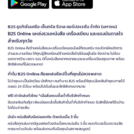
B2S ธุรกิจในเครือ เซ็นทรัล รีเทล คอร์ปอเรชั่น จำกัด (มหาชน)
B2S Online แหล่งรวมหนังสือ เครื่องเขียน และแรงบันดาลใจ
สำหรับทุกวัย
B2S Online คือร้านหนังสือและเครื่องเขียนออนไลน์ที่ครบครัน ตอบโจทย์คนรักการ
อ่านและงานเขียน ให้คุณรู้สึกเหมือนมีร้านหนังสือใกล้ฉันอยู่ในมือ ช้อปง่าย ไม่ต้อง
ออกจากบ้าน เพราะ b2s มีทั้งหนังสือหลากหลายแนวและเครื่องเขียนคุณภาพ พร้อม
สิทธิพิเศษที่ไม่ควรพลาด!
ทำไม B2S Online คือแหล่งช้อปปิ้งที่คุณไม่ควรพลาด
ไม่ว่าคุณจะเป็นนักเรียน นักศึกษา คนทำงาน B2S พร้อมให้คุณเลือกสินค้าคุณภาพได้
ตลอด 24 ชั่วโมง พร้อมโปรโมชั่นและสิทธิพิเศษมากมาย
ฟรี! ค่าจัดส่งทั่วไทย *เมื่อสั่งครบขั้นต่ำที่บริษัทกำหนด
ช้อปเพลินเกินคุ้ม! เพียงมียอดสั่งซื้อสินค้าขั้นต่ำที่บริษัทกำหนด รับสิทธิ์ส่งฟรีถึงบ้าน
ไม่ต้องจ่ายเพิ่ม
มั่นใจ หนังสือถึงมือปลอดภัย ด้วยบับเบิ้ล 3 ชั้น
หนังสือทุกเล่มจากบีทูเอสห่อด้วยบับเบิ้ลหนาแน่นถึง 3 ชั้น หมดกังวลเรื่องความเสีย
หายระหว่างจัดส่ง พร้อมส่งตรงถึงมือคุณในสภาพสมบูรณ์