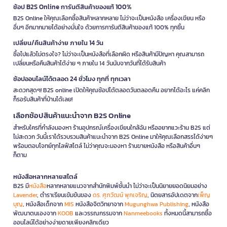
ช้อป B2S Online การันตีสินค้าของแท้ 100%
B2S Online ให้คุณเลือกซื้อสินค้าหลากหลาย ไม่ว่าจะเป็นหนังสือ เครื่องเขียน หรือ
อื่นๆ อีกมากมายได้อย่างมั่นใจ ด้วยการการันตีสินค้าของแท้ 100% ทุกชิ้น
เปลี่ยน/คืนสินค้าง่าย ภายใน 14 วัน
ซื้อไปแล้วไม่ตรงใจ? ไม่ว่าจะเป็นหนังสือที่เลือกผิด หรือสินค้ามีปัญหา คุณสามารถ
เปลี่ยนหรือคืนสินค้าได้ง่าย ๆ ภายใน 14 วันนับจากวันที่ได้รับสินค้า
ช้อปออนไลน์ได้ตลอด 24 ชั่วโมง ทุกที่ ทุกเวลา
สะดวกสุดๆ! B2S online เปิดให้คุณช้อปได้ตลอดวันตลอดคืน อยากได้อะไร แค่คลิก
ก็รอรับสินค้าที่บ้านได้เลย!
เลือกช้อปสินค้าแนะนำจาก B2S Online
สำหรับใครที่กำลังมองหา ร้านอุปกรณ์เครื่องเขียนใกล้ฉัน หรืออยากแวะร้าน B2S แต่
ไม่สะดวก วันนี้เราได้รวบรวมสินค้าแนะนำจาก B2S Online มาให้คุณเลือกสรรได้ง่ายๆ
พร้อมตอบโจทย์ทุกไลฟ์สไตล์ ไม่ว่าคุณจะมองหา ร้านขายหนังสือ หรือสินค้าอื่นๆ
ก็ตาม
หนังสือหลากหลายสไตล์
B2S มี
หนังสือ
หลากหลายแนวจากสำนักพิมพ์ชั้นนำ ไม่ว่าจะเป็นนิยายยอดนิยมอย่าง
Lavender
, ตำราเรียนเข้มข้นของ
ดร. ศุภวัฒน์ พุกเจริญ
, นิตยสารอัปเดตจาก
เพ็ญ
บุญ
, หนังสือเด็กจาก
MIS
หนังสือจิตวิทยาจาก
Mugunghwa Publishing
, หนังสือ
พัฒนาตนเองจาก
KOOB
และวรรณกรรมจาก
Nanmeebooks
ทั้งหมดนี้สามารถซื้อ
ออนไลน์ได้อย่างง่ายดายเพียงคลิกเดียว