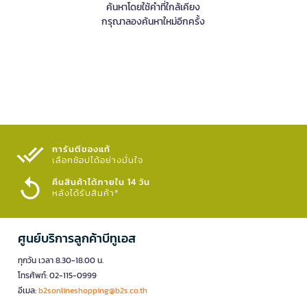
ค้นหาโดยใช้คำที่ใกล้เคียง
กรุณาลองค้นหาใหม่อีกครั้ง
การันตีของแท้
เลือกช้อปได้อย่างมั่นใจ​
คืนสินค้าได้ภายใน 14 วัน
หลังได้รับสินค้า*
ศูนย์บริการลูกค้าบีทูเอส
ทุกวัน เวลา 8.30-18.00 น.
โทรศัพท์: 02-115-0999
อีเมล:
b2sonlineshopping@b2s.co.th