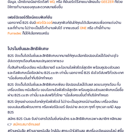
ข้อมูล, เอ็กซ์เทอนัลฮาร์ดดิสก์
WD
, หรือ คีย์บอร์ดไร้สายเมาส์คอมโบ
GEEZER
ที่ช่วย
ให้การทำงานของคุณสะดวกสบายยิ่งขึ้น
เฟอร์นิเจอร์ดีไซน์ครบฟังก์ชั่น
นอกจากนี้ B2S ยังมี
เฟอร์นิเจอร์
ครบทุกฟังก์ชันให้คุณได้เลือกสรรเพื่อตกแต่งบ้าน
และที่ทำงาน ไม่ว่าจะเป็นโต๊ะทำงานพับได้ จากแบรนด์
ONE
หรือ เก้าอี้ทำงาน
Furradec
ก็มีให้เลือกครบครัน
โปรโมชั่นและสิทธิพิเศษ
B2S จัดเต็มโปรโมชั่นและสิทธิพิเศษมากมายให้คุณเลือกช้อปออนไลน์ได้อย่างจุใจ
อัปเดตทุกเดือนกับแคมเปญลดราคาแรง
ทั้งสินค้าเครื่องเขียน หนังสือขายดี และไอเทมไลฟ์สไตล์สุดชิค พร้อมคูปองส่วนลด
และดีลพิเศษเมื่อช้อปผ่าน B2S.co.th เท่านั้น นอกจากนี้ B2S ยังใจดีส่งฟรีทั่วประเทศ
*เมื่อสั่งครบขั้นต่ำที่บริษัทกำหนด
B2S จัดเต็มโปรโมชั่นและสิทธิพิเศษเพียบ ช้อปออนไลน์ได้เลย! ลดแรงทุกเดือน ทั้ง
เครื่องเขียน หนังสือดัง ของไอเทมไลฟ์สไตล์สุดชิค พร้อมคูปองส่วนลดพิเศษเมื่อซื้อ
ผ่าน B2S.co.th เท่านั้น และส่งฟรีทั่วไทย *เมื่อสั่งครบขั้นต่ำที่บริษัทกำหนด
B2S มีทุกอย่างตอบโจทย์ทุกไลฟ์สไตล์ ไม่ว่าจะเป็นอุปกรณ์อ่านเขียน เครื่องเขียน
ของเล่นเสริมพัฒนาการ หรือเฟอร์นิเจอร์ ช้อปง่าย สะดวก ทุกที่ ทุกเวลา แค่มี App
B2S
สมัคร B2S Club รับข่าวสารโปรโมชั่นก่อนใคร และสิทธิพิเศษเฉพาะสมาชิก! คลิกเลย
สมัครสมาชิกเลย!
👉
#ร้านหนังสือ #ร้านขายหนังสือ ใกล้ฉัน #กระเป๋าใส่ดินสอ #เครื่องเขียนออนไลน์ #ซื้อ