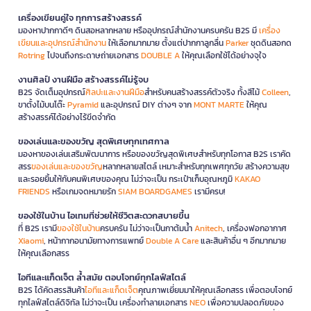
เครื่องเขียนคู่ใจ ทุกการสร้างสรรค์
มองหาปากกาดีๆ ดินสอหลากหลาย หรืออุปกรณ์สำนักงานครบครัน B2S มี
เครื่อง
เขียนและอุปกรณ์สำนักงาน
ให้เลือกมากมาย ตั้งแต่ปากกาลูกลื่น
Parker
ชุดดินสอกด
Rotring
ไปจนถึงกระดาษถ่ายเอกสาร
DOUBLE A
ให้คุณเลือกใช้ได้อย่างจุใจ
งานศิลป์ งานฝีมือ สร้างสรรค์ไม่รู้จบ
B2S จัดเต็มอุปกรณ์
ศิลปะและงานฝีมือ
สำหรับคนสร้างสรรค์ตัวจริง ทั้งสีไม้
Colleen
,
ขาตั้งไม้บนโต๊ะ
Pyramid
และอุปกรณ์ DIY ต่างๆ จาก
MONT MARTE
ให้คุณ
สร้างสรรค์ได้อย่างไร้ขีดจำกัด
ของเล่นและของขวัญ สุดพิเศษทุกเทศกาล
มองหาของเล่นเสริมพัฒนาการ หรือของขวัญสุดพิเศษสำหรับทุกโอกาส B2S เราคัด
สรร
ของเล่นและของขวัญ
หลากหลายสไตล์ เหมาะสำหรับทุกเพศทุกวัย สร้างความสุข
และรอยยิ้มให้กับคนพิเศษของคุณ ไม่ว่าจะเป็น กระเป๋าเก็บอุณหภูมิ
KAKAO
FRIENDS
หรือเกมจดหมายรัก
SIAM BOARDGAMES
เรามีครบ!
ของใช้ในบ้าน ไอเทมที่ช่วยให้ชีวิตสะดวกสบายขึ้น
ที่ B2S เรามี
ของใช้ในบ้าน
ครบครัน ไม่ว่าจะเป็นกาต้มน้ำ
Anitech
, เครื่องฟอกอากาศ
Xiaomi
, หน้ากากอนามัยทางการแพทย์
Double A Care
และสินค้าอื่น ๆ อีกมากมาย
ให้คุณเลือกสรร
ไอทีและแก็ดเจ็ต ล้ำสมัย ตอบโจทย์ทุกไลฟ์สไตล์
B2S ได้คัดสรรสินค้า
ไอทีและแก็ดเจ็ต
คุณภาพเยี่ยมมาให้คุณเลือกสรร เพื่อตอบโจทย์
ทุกไลฟ์สไตล์ดิจิทัล ไม่ว่าจะเป็น เครื่องทำลายเอกสาร
NEO
เพื่อความปลอดภัยของ