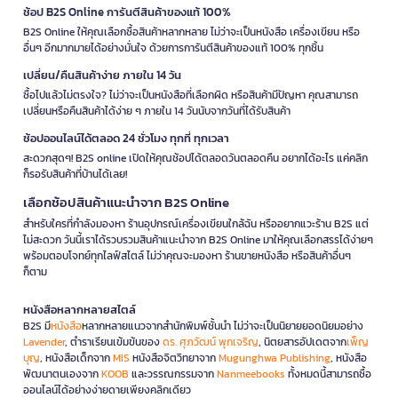
ช้อป B2S Online การันตีสินค้าของแท้ 100%
B2S Online ให้คุณเลือกซื้อสินค้าหลากหลาย ไม่ว่าจะเป็นหนังสือ เครื่องเขียน หรือ
อื่นๆ อีกมากมายได้อย่างมั่นใจ ด้วยการการันตีสินค้าของแท้ 100% ทุกชิ้น
เปลี่ยน/คืนสินค้าง่าย ภายใน 14 วัน
ซื้อไปแล้วไม่ตรงใจ? ไม่ว่าจะเป็นหนังสือที่เลือกผิด หรือสินค้ามีปัญหา คุณสามารถ
เปลี่ยนหรือคืนสินค้าได้ง่าย ๆ ภายใน 14 วันนับจากวันที่ได้รับสินค้า
ช้อปออนไลน์ได้ตลอด 24 ชั่วโมง ทุกที่ ทุกเวลา
สะดวกสุดๆ! B2S online เปิดให้คุณช้อปได้ตลอดวันตลอดคืน อยากได้อะไร แค่คลิก
ก็รอรับสินค้าที่บ้านได้เลย!
เลือกช้อปสินค้าแนะนำจาก B2S Online
สำหรับใครที่กำลังมองหา ร้านอุปกรณ์เครื่องเขียนใกล้ฉัน หรืออยากแวะร้าน B2S แต่
ไม่สะดวก วันนี้เราได้รวบรวมสินค้าแนะนำจาก B2S Online มาให้คุณเลือกสรรได้ง่ายๆ
พร้อมตอบโจทย์ทุกไลฟ์สไตล์ ไม่ว่าคุณจะมองหา ร้านขายหนังสือ หรือสินค้าอื่นๆ
ก็ตาม
หนังสือหลากหลายสไตล์
B2S มี
หนังสือ
หลากหลายแนวจากสำนักพิมพ์ชั้นนำ ไม่ว่าจะเป็นนิยายยอดนิยมอย่าง
Lavender
, ตำราเรียนเข้มข้นของ
ดร. ศุภวัฒน์ พุกเจริญ
, นิตยสารอัปเดตจาก
เพ็ญ
บุญ
, หนังสือเด็กจาก
MIS
หนังสือจิตวิทยาจาก
Mugunghwa Publishing
, หนังสือ
พัฒนาตนเองจาก
KOOB
และวรรณกรรมจาก
Nanmeebooks
ทั้งหมดนี้สามารถซื้อ
ออนไลน์ได้อย่างง่ายดายเพียงคลิกเดียว