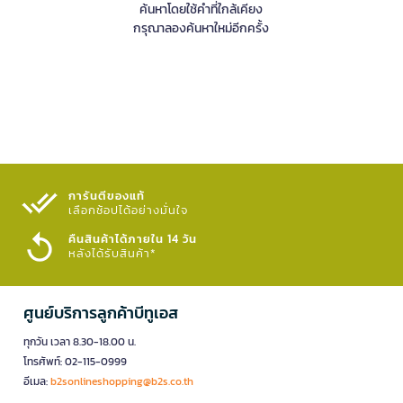
ค้นหาโดยใช้คำที่ใกล้เคียง
กรุณาลองค้นหาใหม่อีกครั้ง
การันตีของแท้
เลือกช้อปได้อย่างมั่นใจ​
คืนสินค้าได้ภายใน 14 วัน
หลังได้รับสินค้า*
ศูนย์บริการลูกค้าบีทูเอส
ทุกวัน เวลา 8.30-18.00 น.
โทรศัพท์: 02-115-0999
อีเมล:
b2sonlineshopping@b2s.co.th