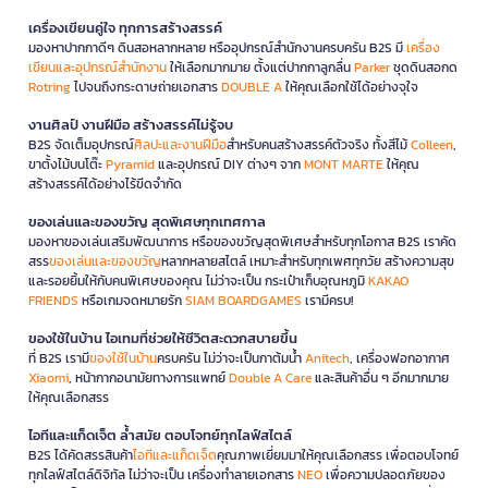
เครื่องเขียนคู่ใจ ทุกการสร้างสรรค์
มองหาปากกาดีๆ ดินสอหลากหลาย หรืออุปกรณ์สำนักงานครบครัน B2S มี
เครื่อง
เขียนและอุปกรณ์สำนักงาน
ให้เลือกมากมาย ตั้งแต่ปากกาลูกลื่น
Parker
ชุดดินสอกด
Rotring
ไปจนถึงกระดาษถ่ายเอกสาร
DOUBLE A
ให้คุณเลือกใช้ได้อย่างจุใจ
งานศิลป์ งานฝีมือ สร้างสรรค์ไม่รู้จบ
B2S จัดเต็มอุปกรณ์
ศิลปะและงานฝีมือ
สำหรับคนสร้างสรรค์ตัวจริง ทั้งสีไม้
Colleen
,
ขาตั้งไม้บนโต๊ะ
Pyramid
และอุปกรณ์ DIY ต่างๆ จาก
MONT MARTE
ให้คุณ
สร้างสรรค์ได้อย่างไร้ขีดจำกัด
ของเล่นและของขวัญ สุดพิเศษทุกเทศกาล
มองหาของเล่นเสริมพัฒนาการ หรือของขวัญสุดพิเศษสำหรับทุกโอกาส B2S เราคัด
สรร
ของเล่นและของขวัญ
หลากหลายสไตล์ เหมาะสำหรับทุกเพศทุกวัย สร้างความสุข
และรอยยิ้มให้กับคนพิเศษของคุณ ไม่ว่าจะเป็น กระเป๋าเก็บอุณหภูมิ
KAKAO
FRIENDS
หรือเกมจดหมายรัก
SIAM BOARDGAMES
เรามีครบ!
ของใช้ในบ้าน ไอเทมที่ช่วยให้ชีวิตสะดวกสบายขึ้น
ที่ B2S เรามี
ของใช้ในบ้าน
ครบครัน ไม่ว่าจะเป็นกาต้มน้ำ
Anitech
, เครื่องฟอกอากาศ
Xiaomi
, หน้ากากอนามัยทางการแพทย์
Double A Care
และสินค้าอื่น ๆ อีกมากมาย
ให้คุณเลือกสรร
ไอทีและแก็ดเจ็ต ล้ำสมัย ตอบโจทย์ทุกไลฟ์สไตล์
B2S ได้คัดสรรสินค้า
ไอทีและแก็ดเจ็ต
คุณภาพเยี่ยมมาให้คุณเลือกสรร เพื่อตอบโจทย์
ทุกไลฟ์สไตล์ดิจิทัล ไม่ว่าจะเป็น เครื่องทำลายเอกสาร
NEO
เพื่อความปลอดภัยของ