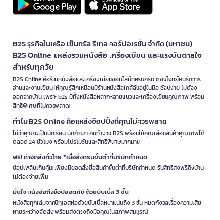
B2S ธุรกิจในเครือ เซ็นทรัล รีเทล คอร์ปอเรชั่น จำกัด (มหาชน)
B2S Online แหล่งรวมหนังสือ เครื่องเขียน และแรงบันดาลใจ
สำหรับทุกวัย
B2S Online คือร้านหนังสือและเครื่องเขียนออนไลน์ที่ครบครัน ตอบโจทย์คนรักการ
อ่านและงานเขียน ให้คุณรู้สึกเหมือนมีร้านหนังสือใกล้ฉันอยู่ในมือ ช้อปง่าย ไม่ต้อง
ออกจากบ้าน เพราะ b2s มีทั้งหนังสือหลากหลายแนวและเครื่องเขียนคุณภาพ พร้อม
สิทธิพิเศษที่ไม่ควรพลาด!
ทำไม B2S Online คือแหล่งช้อปปิ้งที่คุณไม่ควรพลาด
ไม่ว่าคุณจะเป็นนักเรียน นักศึกษา คนทำงาน B2S พร้อมให้คุณเลือกสินค้าคุณภาพได้
ตลอด 24 ชั่วโมง พร้อมโปรโมชั่นและสิทธิพิเศษมากมาย
ฟรี! ค่าจัดส่งทั่วไทย *เมื่อสั่งครบขั้นต่ำที่บริษัทกำหนด
ช้อปเพลินเกินคุ้ม! เพียงมียอดสั่งซื้อสินค้าขั้นต่ำที่บริษัทกำหนด รับสิทธิ์ส่งฟรีถึงบ้าน
ไม่ต้องจ่ายเพิ่ม
มั่นใจ หนังสือถึงมือปลอดภัย ด้วยบับเบิ้ล 3 ชั้น
หนังสือทุกเล่มจากบีทูเอสห่อด้วยบับเบิ้ลหนาแน่นถึง 3 ชั้น หมดกังวลเรื่องความเสีย
หายระหว่างจัดส่ง พร้อมส่งตรงถึงมือคุณในสภาพสมบูรณ์