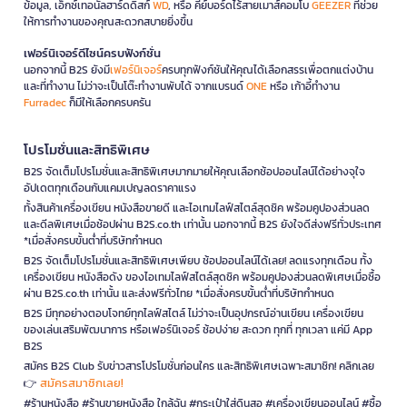
ข้อมูล, เอ็กซ์เทอนัลฮาร์ดดิสก์
WD
, หรือ คีย์บอร์ดไร้สายเมาส์คอมโบ
GEEZER
ที่ช่วย
ให้การทำงานของคุณสะดวกสบายยิ่งขึ้น
เฟอร์นิเจอร์ดีไซน์ครบฟังก์ชั่น
นอกจากนี้ B2S ยังมี
เฟอร์นิเจอร์
ครบทุกฟังก์ชันให้คุณได้เลือกสรรเพื่อตกแต่งบ้าน
และที่ทำงาน ไม่ว่าจะเป็นโต๊ะทำงานพับได้ จากแบรนด์
ONE
หรือ เก้าอี้ทำงาน
Furradec
ก็มีให้เลือกครบครัน
โปรโมชั่นและสิทธิพิเศษ
B2S จัดเต็มโปรโมชั่นและสิทธิพิเศษมากมายให้คุณเลือกช้อปออนไลน์ได้อย่างจุใจ
อัปเดตทุกเดือนกับแคมเปญลดราคาแรง
ทั้งสินค้าเครื่องเขียน หนังสือขายดี และไอเทมไลฟ์สไตล์สุดชิค พร้อมคูปองส่วนลด
และดีลพิเศษเมื่อช้อปผ่าน B2S.co.th เท่านั้น นอกจากนี้ B2S ยังใจดีส่งฟรีทั่วประเทศ
*เมื่อสั่งครบขั้นต่ำที่บริษัทกำหนด
B2S จัดเต็มโปรโมชั่นและสิทธิพิเศษเพียบ ช้อปออนไลน์ได้เลย! ลดแรงทุกเดือน ทั้ง
เครื่องเขียน หนังสือดัง ของไอเทมไลฟ์สไตล์สุดชิค พร้อมคูปองส่วนลดพิเศษเมื่อซื้อ
ผ่าน B2S.co.th เท่านั้น และส่งฟรีทั่วไทย *เมื่อสั่งครบขั้นต่ำที่บริษัทกำหนด
B2S มีทุกอย่างตอบโจทย์ทุกไลฟ์สไตล์ ไม่ว่าจะเป็นอุปกรณ์อ่านเขียน เครื่องเขียน
ของเล่นเสริมพัฒนาการ หรือเฟอร์นิเจอร์ ช้อปง่าย สะดวก ทุกที่ ทุกเวลา แค่มี App
B2S
สมัคร B2S Club รับข่าวสารโปรโมชั่นก่อนใคร และสิทธิพิเศษเฉพาะสมาชิก! คลิกเลย
สมัครสมาชิกเลย!
👉
#ร้านหนังสือ #ร้านขายหนังสือ ใกล้ฉัน #กระเป๋าใส่ดินสอ #เครื่องเขียนออนไลน์ #ซื้อ