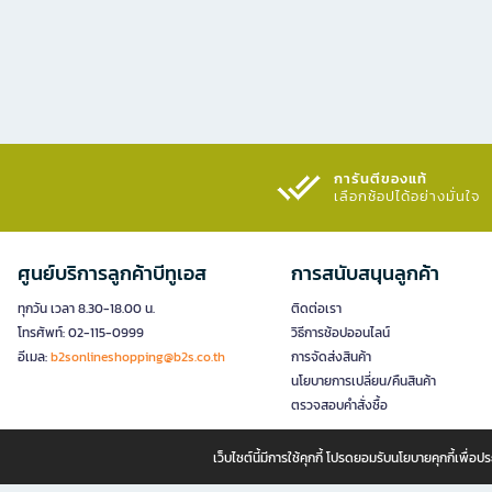
การันตีของแท้
เลือกช้อปได้อย่างมั่นใจ​
ศูนย์บริการลูกค้าบีทูเอส
การสนับสนุนลูกค้า
ทุกวัน เวลา 8.30-18.00 น.
ติดต่อเรา
โทรศัพท์: 02-115-0999
วิธีการช้อปออนไลน์
อีเมล:
b2sonlineshopping@b2s.co.th
การจัดส่งสินค้า
นโยบายการเปลี่ยน/คืนสินค้า
ตรวจสอบคำสั่งซื้อ
เว็บไซต์นี้มีการใช้คุกกี้ โปรดยอมรับนโยบายคุกกี้เพื่