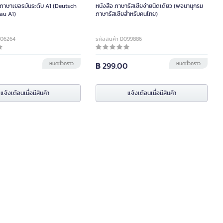
ยนภาษาเยอรมันระดับ A1 (Deutsch
หนังสือ ภาษารัสเซียง่ายนิดเดียว (พจนานุกรม
au A1)
ภาษารัสเซียสำหรับคนไทย)
A06264
รหัสสินค้า D099886
หมดชั่วคราว
฿ 299.00
หมดชั่วคราว
แจ้งเตือนเมื่อมีสินค้า
แจ้งเตือนเมื่อมีสินค้า