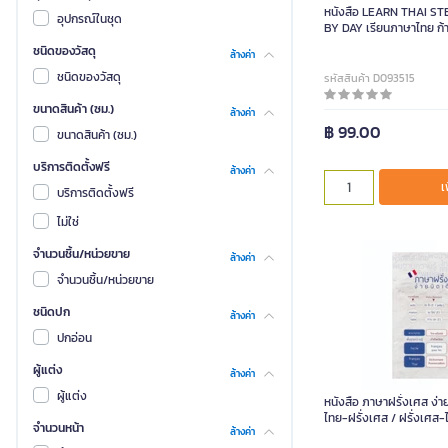
หนังสือ LEARN THAI ST
อุปกรณ์ในชุด
BY DAY เรียนภาษาไทย ก้าว
ก็เก่งได้
ชนิดของวัสดุ
ล้างค่า
ชนิดของวัสดุ
รหัสสินค้า D093515
ขนาดสินค้า (ซม.)
ล้างค่า
฿ 99.00
ขนาดสินค้า (ซม.)
บริการติดตั้งฟรี
ล้างค่า
เ
บริการติดตั้งฟรี
ไม่ใช่
จำนวนชิ้น/หน่วยขาย
ล้างค่า
จำนวนชิ้น/หน่วยขาย
ชนิดปก
ล้างค่า
ปกอ่อน
ผู้แต่ง
ล้างค่า
ผู้แต่ง
หนังสือ ภาษาฝรั่งเศส ง่
ไทย-ฝรั่งเศส / ฝรั่งเศส-
จำนวนหน้า
ล้างค่า