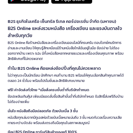
B2S ธุรกิจในเครือ เซ็นทรัล รีเทล คอร์ปอเรชั่น จำกัด (มหาชน)
B2S Online แหล่งรวมหนังสือ เครื่องเขียน และแรงบันดาลใจ
สำหรับทุกวัย
B2S Online คือร้านหนังสือและเครื่องเขียนออนไลน์ที่ครบครัน ตอบโจทย์คนรักการ
อ่านและงานเขียน ให้คุณรู้สึกเหมือนมีร้านหนังสือใกล้ฉันอยู่ในมือ ช้อปง่าย ไม่ต้อง
ออกจากบ้าน เพราะ b2s มีทั้งหนังสือหลากหลายแนวและเครื่องเขียนคุณภาพ พร้อม
สิทธิพิเศษที่ไม่ควรพลาด!
ทำไม B2S Online คือแหล่งช้อปปิ้งที่คุณไม่ควรพลาด
ไม่ว่าคุณจะเป็นนักเรียน นักศึกษา คนทำงาน B2S พร้อมให้คุณเลือกสินค้าคุณภาพได้
ตลอด 24 ชั่วโมง พร้อมโปรโมชั่นและสิทธิพิเศษมากมาย
ฟรี! ค่าจัดส่งทั่วไทย *เมื่อสั่งครบขั้นต่ำที่บริษัทกำหนด
ช้อปเพลินเกินคุ้ม! เพียงมียอดสั่งซื้อสินค้าขั้นต่ำที่บริษัทกำหนด รับสิทธิ์ส่งฟรีถึงบ้าน
ไม่ต้องจ่ายเพิ่ม
มั่นใจ หนังสือถึงมือปลอดภัย ด้วยบับเบิ้ล 3 ชั้น
หนังสือทุกเล่มจากบีทูเอสห่อด้วยบับเบิ้ลหนาแน่นถึง 3 ชั้น หมดกังวลเรื่องความเสีย
หายระหว่างจัดส่ง พร้อมส่งตรงถึงมือคุณในสภาพสมบูรณ์
ช้อป B2S Online การันตีสินค้าของแท้ 100%