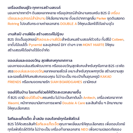
เครื่องเขียนคู่ใจ ทุกการสร้างสรรค์
มองหาปากกาดีๆ ดินสอหลากหลาย หรืออุปกรณ์สำนักงานครบครัน B2S มี
เครื่อง
เขียนและอุปกรณ์สำนักงาน
ให้เลือกมากมาย ตั้งแต่ปากกาลูกลื่น
Parker
ชุดดินสอกด
Rotring
ไปจนถึงกระดาษถ่ายเอกสาร
DOUBLE A
ให้คุณเลือกใช้ได้อย่างจุใจ
งานศิลป์ งานฝีมือ สร้างสรรค์ไม่รู้จบ
B2S จัดเต็มอุปกรณ์
ศิลปะและงานฝีมือ
สำหรับคนสร้างสรรค์ตัวจริง ทั้งสีไม้
Colleen
,
ขาตั้งไม้บนโต๊ะ
Pyramid
และอุปกรณ์ DIY ต่างๆ จาก
MONT MARTE
ให้คุณ
สร้างสรรค์ได้อย่างไร้ขีดจำกัด
ของเล่นและของขวัญ สุดพิเศษทุกเทศกาล
มองหาของเล่นเสริมพัฒนาการ หรือของขวัญสุดพิเศษสำหรับทุกโอกาส B2S เราคัด
สรร
ของเล่นและของขวัญ
หลากหลายสไตล์ เหมาะสำหรับทุกเพศทุกวัย สร้างความสุข
และรอยยิ้มให้กับคนพิเศษของคุณ ไม่ว่าจะเป็น กระเป๋าเก็บอุณหภูมิ
KAKAO
FRIENDS
หรือเกมจดหมายรัก
SIAM BOARDGAMES
เรามีครบ!
ของใช้ในบ้าน ไอเทมที่ช่วยให้ชีวิตสะดวกสบายขึ้น
ที่ B2S เรามี
ของใช้ในบ้าน
ครบครัน ไม่ว่าจะเป็นกาต้มน้ำ
Anitech
, เครื่องฟอกอากาศ
Xiaomi
, หน้ากากอนามัยทางการแพทย์
Double A Care
และสินค้าอื่น ๆ อีกมากมาย
ให้คุณเลือกสรร
ไอทีและแก็ดเจ็ต ล้ำสมัย ตอบโจทย์ทุกไลฟ์สไตล์
B2S ได้คัดสรรสินค้า
ไอทีและแก็ดเจ็ต
คุณภาพเยี่ยมมาให้คุณเลือกสรร เพื่อตอบโจทย์
ทุกไลฟ์สไตล์ดิจิทัล ไม่ว่าจะเป็น เครื่องทำลายเอกสาร
NEO
เพื่อความปลอดภัยของ