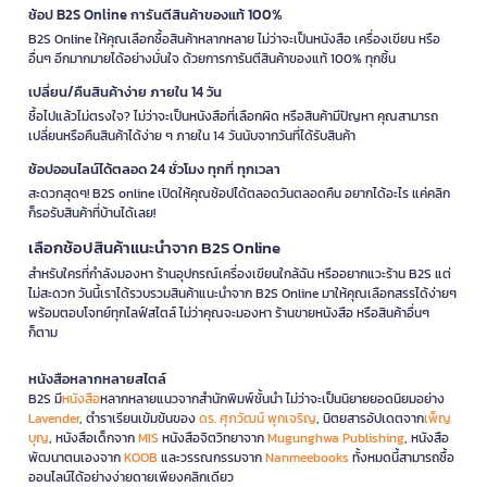
ช้อป B2S Online การันตีสินค้าของแท้ 100%
B2S Online ให้คุณเลือกซื้อสินค้าหลากหลาย ไม่ว่าจะเป็นหนังสือ เครื่องเขียน หรือ
อื่นๆ อีกมากมายได้อย่างมั่นใจ ด้วยการการันตีสินค้าของแท้ 100% ทุกชิ้น
เปลี่ยน/คืนสินค้าง่าย ภายใน 14 วัน
ซื้อไปแล้วไม่ตรงใจ? ไม่ว่าจะเป็นหนังสือที่เลือกผิด หรือสินค้ามีปัญหา คุณสามารถ
เปลี่ยนหรือคืนสินค้าได้ง่าย ๆ ภายใน 14 วันนับจากวันที่ได้รับสินค้า
ช้อปออนไลน์ได้ตลอด 24 ชั่วโมง ทุกที่ ทุกเวลา
สะดวกสุดๆ! B2S online เปิดให้คุณช้อปได้ตลอดวันตลอดคืน อยากได้อะไร แค่คลิก
ก็รอรับสินค้าที่บ้านได้เลย!
เลือกช้อปสินค้าแนะนำจาก B2S Online
สำหรับใครที่กำลังมองหา ร้านอุปกรณ์เครื่องเขียนใกล้ฉัน หรืออยากแวะร้าน B2S แต่
ไม่สะดวก วันนี้เราได้รวบรวมสินค้าแนะนำจาก B2S Online มาให้คุณเลือกสรรได้ง่ายๆ
พร้อมตอบโจทย์ทุกไลฟ์สไตล์ ไม่ว่าคุณจะมองหา ร้านขายหนังสือ หรือสินค้าอื่นๆ
ก็ตาม
หนังสือหลากหลายสไตล์
B2S มี
หนังสือ
หลากหลายแนวจากสำนักพิมพ์ชั้นนำ ไม่ว่าจะเป็นนิยายยอดนิยมอย่าง
Lavender
, ตำราเรียนเข้มข้นของ
ดร. ศุภวัฒน์ พุกเจริญ
, นิตยสารอัปเดตจาก
เพ็ญ
บุญ
, หนังสือเด็กจาก
MIS
หนังสือจิตวิทยาจาก
Mugunghwa Publishing
, หนังสือ
พัฒนาตนเองจาก
KOOB
และวรรณกรรมจาก
Nanmeebooks
ทั้งหมดนี้สามารถซื้อ
ออนไลน์ได้อย่างง่ายดายเพียงคลิกเดียว