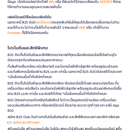
ข้อมูล, เอ็กซ์เทอนัลฮาร์ดดิสก์
WD
, หรือ คีย์บอร์ดไร้สายเมาส์คอมโบ
GEEZER
ที่ช่วย
ให้การทำงานของคุณสะดวกสบายยิ่งขึ้น
เฟอร์นิเจอร์ดีไซน์ครบฟังก์ชั่น
นอกจากนี้ B2S ยังมี
เฟอร์นิเจอร์
ครบทุกฟังก์ชันให้คุณได้เลือกสรรเพื่อตกแต่งบ้าน
และที่ทำงาน ไม่ว่าจะเป็นโต๊ะทำงานพับได้ จากแบรนด์
ONE
หรือ เก้าอี้ทำงาน
Furradec
ก็มีให้เลือกครบครัน
โปรโมชั่นและสิทธิพิเศษ
B2S จัดเต็มโปรโมชั่นและสิทธิพิเศษมากมายให้คุณเลือกช้อปออนไลน์ได้อย่างจุใจ
อัปเดตทุกเดือนกับแคมเปญลดราคาแรง
ทั้งสินค้าเครื่องเขียน หนังสือขายดี และไอเทมไลฟ์สไตล์สุดชิค พร้อมคูปองส่วนลด
และดีลพิเศษเมื่อช้อปผ่าน B2S.co.th เท่านั้น นอกจากนี้ B2S ยังใจดีส่งฟรีทั่วประเทศ
*เมื่อสั่งครบขั้นต่ำที่บริษัทกำหนด
B2S จัดเต็มโปรโมชั่นและสิทธิพิเศษเพียบ ช้อปออนไลน์ได้เลย! ลดแรงทุกเดือน ทั้ง
เครื่องเขียน หนังสือดัง ของไอเทมไลฟ์สไตล์สุดชิค พร้อมคูปองส่วนลดพิเศษเมื่อซื้อ
ผ่าน B2S.co.th เท่านั้น และส่งฟรีทั่วไทย *เมื่อสั่งครบขั้นต่ำที่บริษัทกำหนด
B2S มีทุกอย่างตอบโจทย์ทุกไลฟ์สไตล์ ไม่ว่าจะเป็นอุปกรณ์อ่านเขียน เครื่องเขียน
ของเล่นเสริมพัฒนาการ หรือเฟอร์นิเจอร์ ช้อปง่าย สะดวก ทุกที่ ทุกเวลา แค่มี App
B2S
สมัคร B2S Club รับข่าวสารโปรโมชั่นก่อนใคร และสิทธิพิเศษเฉพาะสมาชิก! คลิกเลย
สมัครสมาชิกเลย!
👉
#ร้านหนังสือ #ร้านขายหนังสือ ใกล้ฉัน #กระเป๋าใส่ดินสอ #เครื่องเขียนออนไลน์ #ซื้อ