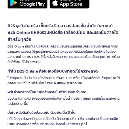
B2S ธุรกิจในเครือ เซ็นทรัล รีเทล คอร์ปอเรชั่น จำกัด (มหาชน)
B2S Online แหล่งรวมหนังสือ เครื่องเขียน และแรงบันดาลใจ
สำหรับทุกวัย
B2S Online คือร้านหนังสือและเครื่องเขียนออนไลน์ที่ครบครัน ตอบโจทย์คนรักการ
อ่านและงานเขียน ให้คุณรู้สึกเหมือนมีร้านหนังสือใกล้ฉันอยู่ในมือ ช้อปง่าย ไม่ต้อง
ออกจากบ้าน เพราะ b2s มีทั้งหนังสือหลากหลายแนวและเครื่องเขียนคุณภาพ พร้อม
สิทธิพิเศษที่ไม่ควรพลาด!
ทำไม B2S Online คือแหล่งช้อปปิ้งที่คุณไม่ควรพลาด
ไม่ว่าคุณจะเป็นนักเรียน นักศึกษา คนทำงาน B2S พร้อมให้คุณเลือกสินค้าคุณภาพได้
ตลอด 24 ชั่วโมง พร้อมโปรโมชั่นและสิทธิพิเศษมากมาย
ฟรี! ค่าจัดส่งทั่วไทย *เมื่อสั่งครบขั้นต่ำที่บริษัทกำหนด
ช้อปเพลินเกินคุ้ม! เพียงมียอดสั่งซื้อสินค้าขั้นต่ำที่บริษัทกำหนด รับสิทธิ์ส่งฟรีถึงบ้าน
ไม่ต้องจ่ายเพิ่ม
มั่นใจ หนังสือถึงมือปลอดภัย ด้วยบับเบิ้ล 3 ชั้น
หนังสือทุกเล่มจากบีทูเอสห่อด้วยบับเบิ้ลหนาแน่นถึง 3 ชั้น หมดกังวลเรื่องความเสีย
หายระหว่างจัดส่ง พร้อมส่งตรงถึงมือคุณในสภาพสมบูรณ์