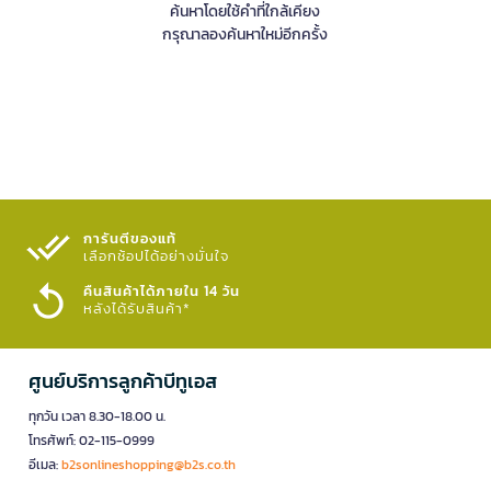
ค้นหาโดยใช้คำที่ใกล้เคียง
กรุณาลองค้นหาใหม่อีกครั้ง
การันตีของแท้
เลือกช้อปได้อย่างมั่นใจ​
คืนสินค้าได้ภายใน 14 วัน
หลังได้รับสินค้า*
ศูนย์บริการลูกค้าบีทูเอส
ทุกวัน เวลา 8.30-18.00 น.
โทรศัพท์: 02-115-0999
อีเมล:
b2sonlineshopping@b2s.co.th