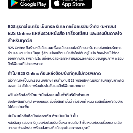
B2S ธุรกิจในเครือ เซ็นทรัล รีเทล คอร์ปอเรชั่น จำกัด (มหาชน)
B2S Online แหล่งรวมหนังสือ เครื่องเขียน และแรงบันดาลใจ
สำหรับทุกวัย
B2S Online คือร้านหนังสือและเครื่องเขียนออนไลน์ที่ครบครัน ตอบโจทย์คนรักการ
อ่านและงานเขียน ให้คุณรู้สึกเหมือนมีร้านหนังสือใกล้ฉันอยู่ในมือ ช้อปง่าย ไม่ต้อง
ออกจากบ้าน เพราะ b2s มีทั้งหนังสือหลากหลายแนวและเครื่องเขียนคุณภาพ พร้อม
สิทธิพิเศษที่ไม่ควรพลาด!
ทำไม B2S Online คือแหล่งช้อปปิ้งที่คุณไม่ควรพลาด
ไม่ว่าคุณจะเป็นนักเรียน นักศึกษา คนทำงาน B2S พร้อมให้คุณเลือกสินค้าคุณภาพได้
ตลอด 24 ชั่วโมง พร้อมโปรโมชั่นและสิทธิพิเศษมากมาย
ฟรี! ค่าจัดส่งทั่วไทย *เมื่อสั่งครบขั้นต่ำที่บริษัทกำหนด
ช้อปเพลินเกินคุ้ม! เพียงมียอดสั่งซื้อสินค้าขั้นต่ำที่บริษัทกำหนด รับสิทธิ์ส่งฟรีถึงบ้าน
ไม่ต้องจ่ายเพิ่ม
มั่นใจ หนังสือถึงมือปลอดภัย ด้วยบับเบิ้ล 3 ชั้น
หนังสือทุกเล่มจากบีทูเอสห่อด้วยบับเบิ้ลหนาแน่นถึง 3 ชั้น หมดกังวลเรื่องความเสีย
หายระหว่างจัดส่ง พร้อมส่งตรงถึงมือคุณในสภาพสมบูรณ์