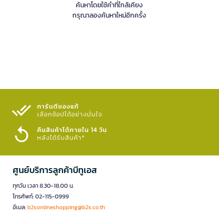
ค้นหาโดยใช้คำที่ใกล้เคียง
กรุณาลองค้นหาใหม่อีกครั้ง
การันตีของแท้
เลือกช้อปได้อย่างมั่นใจ​
คืนสินค้าได้ภายใน 14 วัน
หลังได้รับสินค้า*
ศูนย์บริการลูกค้าบีทูเอส
ทุกวัน เวลา 8.30-18.00 น.
โทรศัพท์: 02-115-0999
อีเมล:
b2sonlineshopping@b2s.co.th