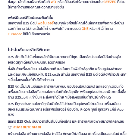
ข้อมูล, เอ็กซ์เทอนัลฮาร์ดดิสก์
WD
, หรือ คีย์บอร์ดไร้สายเมาส์คอมโบ
GEEZER
ที่ช่วย
ให้การทำงานของคุณสะดวกสบายยิ่งขึ้น
เฟอร์นิเจอร์ดีไซน์ครบฟังก์ชั่น
นอกจากนี้ B2S ยังมี
เฟอร์นิเจอร์
ครบทุกฟังก์ชันให้คุณได้เลือกสรรเพื่อตกแต่งบ้าน
และที่ทำงาน ไม่ว่าจะเป็นโต๊ะทำงานพับได้ จากแบรนด์
ONE
หรือ เก้าอี้ทำงาน
Furradec
ก็มีให้เลือกครบครัน
โปรโมชั่นและสิทธิพิเศษ
B2S จัดเต็มโปรโมชั่นและสิทธิพิเศษมากมายให้คุณเลือกช้อปออนไลน์ได้อย่างจุใจ
อัปเดตทุกเดือนกับแคมเปญลดราคาแรง
ทั้งสินค้าเครื่องเขียน หนังสือขายดี และไอเทมไลฟ์สไตล์สุดชิค พร้อมคูปองส่วนลด
และดีลพิเศษเมื่อช้อปผ่าน B2S.co.th เท่านั้น นอกจากนี้ B2S ยังใจดีส่งฟรีทั่วประเทศ
*เมื่อสั่งครบขั้นต่ำที่บริษัทกำหนด
B2S จัดเต็มโปรโมชั่นและสิทธิพิเศษเพียบ ช้อปออนไลน์ได้เลย! ลดแรงทุกเดือน ทั้ง
เครื่องเขียน หนังสือดัง ของไอเทมไลฟ์สไตล์สุดชิค พร้อมคูปองส่วนลดพิเศษเมื่อซื้อ
ผ่าน B2S.co.th เท่านั้น และส่งฟรีทั่วไทย *เมื่อสั่งครบขั้นต่ำที่บริษัทกำหนด
B2S มีทุกอย่างตอบโจทย์ทุกไลฟ์สไตล์ ไม่ว่าจะเป็นอุปกรณ์อ่านเขียน เครื่องเขียน
ของเล่นเสริมพัฒนาการ หรือเฟอร์นิเจอร์ ช้อปง่าย สะดวก ทุกที่ ทุกเวลา แค่มี App
B2S
สมัคร B2S Club รับข่าวสารโปรโมชั่นก่อนใคร และสิทธิพิเศษเฉพาะสมาชิก! คลิกเลย
สมัครสมาชิกเลย!
👉
#ร้านหนังสือ #ร้านขายหนังสือ ใกล้ฉัน #กระเป๋าใส่ดินสอ #เครื่องเขียนออนไลน์ #ซื้อ