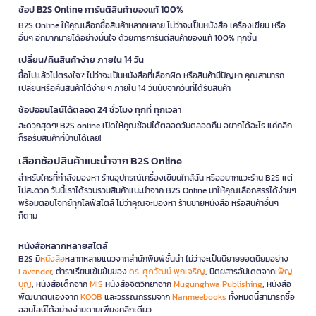
ช้อป B2S Online การันตีสินค้าของแท้ 100%
B2S Online ให้คุณเลือกซื้อสินค้าหลากหลาย ไม่ว่าจะเป็นหนังสือ เครื่องเขียน หรือ
อื่นๆ อีกมากมายได้อย่างมั่นใจ ด้วยการการันตีสินค้าของแท้ 100% ทุกชิ้น
เปลี่ยน/คืนสินค้าง่าย ภายใน 14 วัน
ซื้อไปแล้วไม่ตรงใจ? ไม่ว่าจะเป็นหนังสือที่เลือกผิด หรือสินค้ามีปัญหา คุณสามารถ
เปลี่ยนหรือคืนสินค้าได้ง่าย ๆ ภายใน 14 วันนับจากวันที่ได้รับสินค้า
ช้อปออนไลน์ได้ตลอด 24 ชั่วโมง ทุกที่ ทุกเวลา
สะดวกสุดๆ! B2S online เปิดให้คุณช้อปได้ตลอดวันตลอดคืน อยากได้อะไร แค่คลิก
ก็รอรับสินค้าที่บ้านได้เลย!
เลือกช้อปสินค้าแนะนำจาก B2S Online
สำหรับใครที่กำลังมองหา ร้านอุปกรณ์เครื่องเขียนใกล้ฉัน หรืออยากแวะร้าน B2S แต่
ไม่สะดวก วันนี้เราได้รวบรวมสินค้าแนะนำจาก B2S Online มาให้คุณเลือกสรรได้ง่ายๆ
พร้อมตอบโจทย์ทุกไลฟ์สไตล์ ไม่ว่าคุณจะมองหา ร้านขายหนังสือ หรือสินค้าอื่นๆ
ก็ตาม
หนังสือหลากหลายสไตล์
B2S มี
หนังสือ
หลากหลายแนวจากสำนักพิมพ์ชั้นนำ ไม่ว่าจะเป็นนิยายยอดนิยมอย่าง
Lavender
, ตำราเรียนเข้มข้นของ
ดร. ศุภวัฒน์ พุกเจริญ
, นิตยสารอัปเดตจาก
เพ็ญ
บุญ
, หนังสือเด็กจาก
MIS
หนังสือจิตวิทยาจาก
Mugunghwa Publishing
, หนังสือ
พัฒนาตนเองจาก
KOOB
และวรรณกรรมจาก
Nanmeebooks
ทั้งหมดนี้สามารถซื้อ
ออนไลน์ได้อย่างง่ายดายเพียงคลิกเดียว