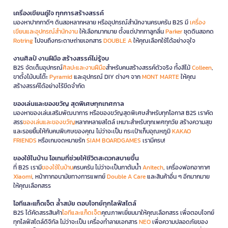
เครื่องเขียนคู่ใจ ทุกการสร้างสรรค์
มองหาปากกาดีๆ ดินสอหลากหลาย หรืออุปกรณ์สำนักงานครบครัน B2S มี
เครื่อง
เขียนและอุปกรณ์สำนักงาน
ให้เลือกมากมาย ตั้งแต่ปากกาลูกลื่น
Parker
ชุดดินสอกด
Rotring
ไปจนถึงกระดาษถ่ายเอกสาร
DOUBLE A
ให้คุณเลือกใช้ได้อย่างจุใจ
งานศิลป์ งานฝีมือ สร้างสรรค์ไม่รู้จบ
B2S จัดเต็มอุปกรณ์
ศิลปะและงานฝีมือ
สำหรับคนสร้างสรรค์ตัวจริง ทั้งสีไม้
Colleen
,
ขาตั้งไม้บนโต๊ะ
Pyramid
และอุปกรณ์ DIY ต่างๆ จาก
MONT MARTE
ให้คุณ
สร้างสรรค์ได้อย่างไร้ขีดจำกัด
ของเล่นและของขวัญ สุดพิเศษทุกเทศกาล
มองหาของเล่นเสริมพัฒนาการ หรือของขวัญสุดพิเศษสำหรับทุกโอกาส B2S เราคัด
สรร
ของเล่นและของขวัญ
หลากหลายสไตล์ เหมาะสำหรับทุกเพศทุกวัย สร้างความสุข
และรอยยิ้มให้กับคนพิเศษของคุณ ไม่ว่าจะเป็น กระเป๋าเก็บอุณหภูมิ
KAKAO
FRIENDS
หรือเกมจดหมายรัก
SIAM BOARDGAMES
เรามีครบ!
ของใช้ในบ้าน ไอเทมที่ช่วยให้ชีวิตสะดวกสบายขึ้น
ที่ B2S เรามี
ของใช้ในบ้าน
ครบครัน ไม่ว่าจะเป็นกาต้มน้ำ
Anitech
, เครื่องฟอกอากาศ
Xiaomi
, หน้ากากอนามัยทางการแพทย์
Double A Care
และสินค้าอื่น ๆ อีกมากมาย
ให้คุณเลือกสรร
ไอทีและแก็ดเจ็ต ล้ำสมัย ตอบโจทย์ทุกไลฟ์สไตล์
B2S ได้คัดสรรสินค้า
ไอทีและแก็ดเจ็ต
คุณภาพเยี่ยมมาให้คุณเลือกสรร เพื่อตอบโจทย์
ทุกไลฟ์สไตล์ดิจิทัล ไม่ว่าจะเป็น เครื่องทำลายเอกสาร
NEO
เพื่อความปลอดภัยของ