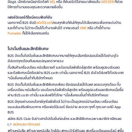
ข้อมูล, เอ็กซ์เทอนัลฮาร์ดดิสก์
WD
, หรือ คีย์บอร์ดไร้สายเมาส์คอมโบ
GEEZER
ที่ช่วย
ให้การทำงานของคุณสะดวกสบายยิ่งขึ้น
เฟอร์นิเจอร์ดีไซน์ครบฟังก์ชั่น
นอกจากนี้ B2S ยังมี
เฟอร์นิเจอร์
ครบทุกฟังก์ชันให้คุณได้เลือกสรรเพื่อตกแต่งบ้าน
และที่ทำงาน ไม่ว่าจะเป็นโต๊ะทำงานพับได้ จากแบรนด์
ONE
หรือ เก้าอี้ทำงาน
Furradec
ก็มีให้เลือกครบครัน
โปรโมชั่นและสิทธิพิเศษ
B2S จัดเต็มโปรโมชั่นและสิทธิพิเศษมากมายให้คุณเลือกช้อปออนไลน์ได้อย่างจุใจ
อัปเดตทุกเดือนกับแคมเปญลดราคาแรง
ทั้งสินค้าเครื่องเขียน หนังสือขายดี และไอเทมไลฟ์สไตล์สุดชิค พร้อมคูปองส่วนลด
และดีลพิเศษเมื่อช้อปผ่าน B2S.co.th เท่านั้น นอกจากนี้ B2S ยังใจดีส่งฟรีทั่วประเทศ
*เมื่อสั่งครบขั้นต่ำที่บริษัทกำหนด
B2S จัดเต็มโปรโมชั่นและสิทธิพิเศษเพียบ ช้อปออนไลน์ได้เลย! ลดแรงทุกเดือน ทั้ง
เครื่องเขียน หนังสือดัง ของไอเทมไลฟ์สไตล์สุดชิค พร้อมคูปองส่วนลดพิเศษเมื่อซื้อ
ผ่าน B2S.co.th เท่านั้น และส่งฟรีทั่วไทย *เมื่อสั่งครบขั้นต่ำที่บริษัทกำหนด
B2S มีทุกอย่างตอบโจทย์ทุกไลฟ์สไตล์ ไม่ว่าจะเป็นอุปกรณ์อ่านเขียน เครื่องเขียน
ของเล่นเสริมพัฒนาการ หรือเฟอร์นิเจอร์ ช้อปง่าย สะดวก ทุกที่ ทุกเวลา แค่มี App
B2S
สมัคร B2S Club รับข่าวสารโปรโมชั่นก่อนใคร และสิทธิพิเศษเฉพาะสมาชิก! คลิกเลย
สมัครสมาชิกเลย!
👉
#ร้านหนังสือ #ร้านขายหนังสือ ใกล้ฉัน #กระเป๋าใส่ดินสอ #เครื่องเขียนออนไลน์ #ซื้อ