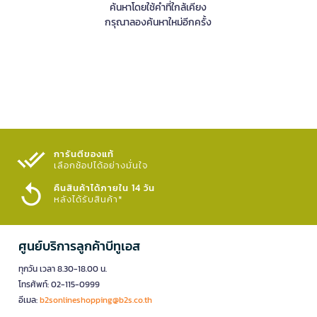
ค้นหาโดยใช้คำที่ใกล้เคียง
กรุณาลองค้นหาใหม่อีกครั้ง
การันตีของแท้
เลือกช้อปได้อย่างมั่นใจ​
คืนสินค้าได้ภายใน 14 วัน
หลังได้รับสินค้า*
ศูนย์บริการลูกค้าบีทูเอส
ทุกวัน เวลา 8.30-18.00 น.
โทรศัพท์: 02-115-0999
อีเมล:
b2sonlineshopping@b2s.co.th