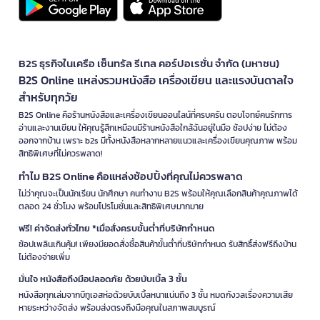
B2S ธุรกิจในเครือ เซ็นทรัล รีเทล คอร์ปอเรชั่น จำกัด (มหาชน)
B2S Online แหล่งรวมหนังสือ เครื่องเขียน และแรงบันดาลใจ
สำหรับทุกวัย
B2S Online คือร้านหนังสือและเครื่องเขียนออนไลน์ที่ครบครัน ตอบโจทย์คนรักการ
อ่านและงานเขียน ให้คุณรู้สึกเหมือนมีร้านหนังสือใกล้ฉันอยู่ในมือ ช้อปง่าย ไม่ต้อง
ออกจากบ้าน เพราะ b2s มีทั้งหนังสือหลากหลายแนวและเครื่องเขียนคุณภาพ พร้อม
สิทธิพิเศษที่ไม่ควรพลาด!
ทำไม B2S Online คือแหล่งช้อปปิ้งที่คุณไม่ควรพลาด
ไม่ว่าคุณจะเป็นนักเรียน นักศึกษา คนทำงาน B2S พร้อมให้คุณเลือกสินค้าคุณภาพได้
ตลอด 24 ชั่วโมง พร้อมโปรโมชั่นและสิทธิพิเศษมากมาย
ฟรี! ค่าจัดส่งทั่วไทย *เมื่อสั่งครบขั้นต่ำที่บริษัทกำหนด
ช้อปเพลินเกินคุ้ม! เพียงมียอดสั่งซื้อสินค้าขั้นต่ำที่บริษัทกำหนด รับสิทธิ์ส่งฟรีถึงบ้าน
ไม่ต้องจ่ายเพิ่ม
มั่นใจ หนังสือถึงมือปลอดภัย ด้วยบับเบิ้ล 3 ชั้น
หนังสือทุกเล่มจากบีทูเอสห่อด้วยบับเบิ้ลหนาแน่นถึง 3 ชั้น หมดกังวลเรื่องความเสีย
หายระหว่างจัดส่ง พร้อมส่งตรงถึงมือคุณในสภาพสมบูรณ์