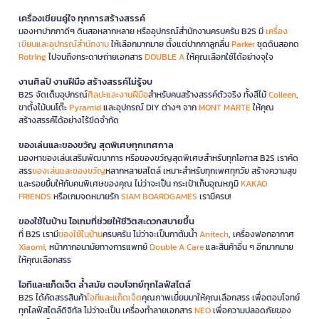
เครื่องเขียนคู่ใจ ทุกการสร้างสรรค์
มองหาปากกาดีๆ ดินสอหลากหลาย หรืออุปกรณ์สำนักงานครบครัน B2S มี
เครื่อง
เขียนและอุปกรณ์สำนักงาน
ให้เลือกมากมาย ตั้งแต่ปากกาลูกลื่น
Parker
ชุดดินสอกด
Rotring
ไปจนถึงกระดาษถ่ายเอกสาร
DOUBLE A
ให้คุณเลือกใช้ได้อย่างจุใจ
งานศิลป์ งานฝีมือ สร้างสรรค์ไม่รู้จบ
B2S จัดเต็มอุปกรณ์
ศิลปะและงานฝีมือ
สำหรับคนสร้างสรรค์ตัวจริง ทั้งสีไม้
Colleen
,
ขาตั้งไม้บนโต๊ะ
Pyramid
และอุปกรณ์ DIY ต่างๆ จาก
MONT MARTE
ให้คุณ
สร้างสรรค์ได้อย่างไร้ขีดจำกัด
ของเล่นและของขวัญ สุดพิเศษทุกเทศกาล
มองหาของเล่นเสริมพัฒนาการ หรือของขวัญสุดพิเศษสำหรับทุกโอกาส B2S เราคัด
สรร
ของเล่นและของขวัญ
หลากหลายสไตล์ เหมาะสำหรับทุกเพศทุกวัย สร้างความสุข
และรอยยิ้มให้กับคนพิเศษของคุณ ไม่ว่าจะเป็น กระเป๋าเก็บอุณหภูมิ
KAKAO
FRIENDS
หรือเกมจดหมายรัก
SIAM BOARDGAMES
เรามีครบ!
ของใช้ในบ้าน ไอเทมที่ช่วยให้ชีวิตสะดวกสบายขึ้น
ที่ B2S เรามี
ของใช้ในบ้าน
ครบครัน ไม่ว่าจะเป็นกาต้มน้ำ
Anitech
, เครื่องฟอกอากาศ
Xiaomi
, หน้ากากอนามัยทางการแพทย์
Double A Care
และสินค้าอื่น ๆ อีกมากมาย
ให้คุณเลือกสรร
ไอทีและแก็ดเจ็ต ล้ำสมัย ตอบโจทย์ทุกไลฟ์สไตล์
B2S ได้คัดสรรสินค้า
ไอทีและแก็ดเจ็ต
คุณภาพเยี่ยมมาให้คุณเลือกสรร เพื่อตอบโจทย์
ทุกไลฟ์สไตล์ดิจิทัล ไม่ว่าจะเป็น เครื่องทำลายเอกสาร
NEO
เพื่อความปลอดภัยของ