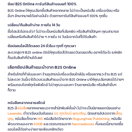
ช้อป B2S Online การันตีสินค้าของแท้ 100%
B2S Online ให้คุณเลือกซื้อสินค้าหลากหลาย ไม่ว่าจะเป็นหนังสือ เครื่องเขียน หรือ
อื่นๆ อีกมากมายได้อย่างมั่นใจ ด้วยการการันตีสินค้าของแท้ 100% ทุกชิ้น
เปลี่ยน/คืนสินค้าง่าย ภายใน 14 วัน
ซื้อไปแล้วไม่ตรงใจ? ไม่ว่าจะเป็นหนังสือที่เลือกผิด หรือสินค้ามีปัญหา คุณสามารถ
เปลี่ยนหรือคืนสินค้าได้ง่าย ๆ ภายใน 14 วันนับจากวันที่ได้รับสินค้า
ช้อปออนไลน์ได้ตลอด 24 ชั่วโมง ทุกที่ ทุกเวลา
สะดวกสุดๆ! B2S online เปิดให้คุณช้อปได้ตลอดวันตลอดคืน อยากได้อะไร แค่คลิก
ก็รอรับสินค้าที่บ้านได้เลย!
เลือกช้อปสินค้าแนะนำจาก B2S Online
สำหรับใครที่กำลังมองหา ร้านอุปกรณ์เครื่องเขียนใกล้ฉัน หรืออยากแวะร้าน B2S แต่
ไม่สะดวก วันนี้เราได้รวบรวมสินค้าแนะนำจาก B2S Online มาให้คุณเลือกสรรได้ง่ายๆ
พร้อมตอบโจทย์ทุกไลฟ์สไตล์ ไม่ว่าคุณจะมองหา ร้านขายหนังสือ หรือสินค้าอื่นๆ
ก็ตาม
หนังสือหลากหลายสไตล์
B2S มี
หนังสือ
หลากหลายแนวจากสำนักพิมพ์ชั้นนำ ไม่ว่าจะเป็นนิยายยอดนิยมอย่าง
Lavender
, ตำราเรียนเข้มข้นของ
ดร. ศุภวัฒน์ พุกเจริญ
, นิตยสารอัปเดตจาก
เพ็ญ
บุญ
, หนังสือเด็กจาก
MIS
หนังสือจิตวิทยาจาก
Mugunghwa Publishing
, หนังสือ
พัฒนาตนเองจาก
KOOB
และวรรณกรรมจาก
Nanmeebooks
ทั้งหมดนี้สามารถซื้อ
ออนไลน์ได้อย่างง่ายดายเพียงคลิกเดียว