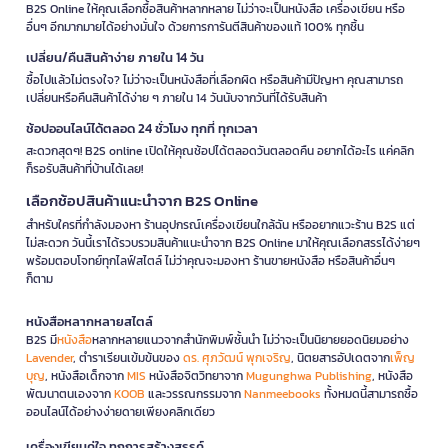
B2S Online ให้คุณเลือกซื้อสินค้าหลากหลาย ไม่ว่าจะเป็นหนังสือ เครื่องเขียน หรือ
อื่นๆ อีกมากมายได้อย่างมั่นใจ ด้วยการการันตีสินค้าของแท้ 100% ทุกชิ้น
เปลี่ยน/คืนสินค้าง่าย ภายใน 14 วัน
ซื้อไปแล้วไม่ตรงใจ? ไม่ว่าจะเป็นหนังสือที่เลือกผิด หรือสินค้ามีปัญหา คุณสามารถ
เปลี่ยนหรือคืนสินค้าได้ง่าย ๆ ภายใน 14 วันนับจากวันที่ได้รับสินค้า
ช้อปออนไลน์ได้ตลอด 24 ชั่วโมง ทุกที่ ทุกเวลา
สะดวกสุดๆ! B2S online เปิดให้คุณช้อปได้ตลอดวันตลอดคืน อยากได้อะไร แค่คลิก
ก็รอรับสินค้าที่บ้านได้เลย!
เลือกช้อปสินค้าแนะนำจาก B2S Online
สำหรับใครที่กำลังมองหา ร้านอุปกรณ์เครื่องเขียนใกล้ฉัน หรืออยากแวะร้าน B2S แต่
ไม่สะดวก วันนี้เราได้รวบรวมสินค้าแนะนำจาก B2S Online มาให้คุณเลือกสรรได้ง่ายๆ
พร้อมตอบโจทย์ทุกไลฟ์สไตล์ ไม่ว่าคุณจะมองหา ร้านขายหนังสือ หรือสินค้าอื่นๆ
ก็ตาม
หนังสือหลากหลายสไตล์
B2S มี
หนังสือ
หลากหลายแนวจากสำนักพิมพ์ชั้นนำ ไม่ว่าจะเป็นนิยายยอดนิยมอย่าง
Lavender
, ตำราเรียนเข้มข้นของ
ดร. ศุภวัฒน์ พุกเจริญ
, นิตยสารอัปเดตจาก
เพ็ญ
บุญ
, หนังสือเด็กจาก
MIS
หนังสือจิตวิทยาจาก
Mugunghwa Publishing
, หนังสือ
พัฒนาตนเองจาก
KOOB
และวรรณกรรมจาก
Nanmeebooks
ทั้งหมดนี้สามารถซื้อ
ออนไลน์ได้อย่างง่ายดายเพียงคลิกเดียว
เครื่องเขียนคู่ใจ ทุกการสร้างสรรค์