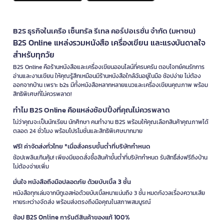
B2S ธุรกิจในเครือ เซ็นทรัล รีเทล คอร์ปอเรชั่น จำกัด (มหาชน)
B2S Online แหล่งรวมหนังสือ เครื่องเขียน และแรงบันดาลใจ
สำหรับทุกวัย
B2S Online คือร้านหนังสือและเครื่องเขียนออนไลน์ที่ครบครัน ตอบโจทย์คนรักการ
อ่านและงานเขียน ให้คุณรู้สึกเหมือนมีร้านหนังสือใกล้ฉันอยู่ในมือ ช้อปง่าย ไม่ต้อง
ออกจากบ้าน เพราะ b2s มีทั้งหนังสือหลากหลายแนวและเครื่องเขียนคุณภาพ พร้อม
สิทธิพิเศษที่ไม่ควรพลาด!
ทำไม B2S Online คือแหล่งช้อปปิ้งที่คุณไม่ควรพลาด
ไม่ว่าคุณจะเป็นนักเรียน นักศึกษา คนทำงาน B2S พร้อมให้คุณเลือกสินค้าคุณภาพได้
ตลอด 24 ชั่วโมง พร้อมโปรโมชั่นและสิทธิพิเศษมากมาย
ฟรี! ค่าจัดส่งทั่วไทย *เมื่อสั่งครบขั้นต่ำที่บริษัทกำหนด
ช้อปเพลินเกินคุ้ม! เพียงมียอดสั่งซื้อสินค้าขั้นต่ำที่บริษัทกำหนด รับสิทธิ์ส่งฟรีถึงบ้าน
ไม่ต้องจ่ายเพิ่ม
มั่นใจ หนังสือถึงมือปลอดภัย ด้วยบับเบิ้ล 3 ชั้น
หนังสือทุกเล่มจากบีทูเอสห่อด้วยบับเบิ้ลหนาแน่นถึง 3 ชั้น หมดกังวลเรื่องความเสีย
หายระหว่างจัดส่ง พร้อมส่งตรงถึงมือคุณในสภาพสมบูรณ์
ช้อป B2S Online การันตีสินค้าของแท้ 100%