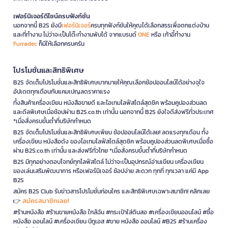
เฟอร์นิเจอร์ดีไซน์ครบฟังก์ชั่น
นอกจากนี้ B2S ยังมี
เฟอร์นิเจอร์
ครบทุกฟังก์ชันให้คุณได้เลือกสรรเพื่อตกแต่งบ้าน
และที่ทำงาน ไม่ว่าจะเป็นโต๊ะทำงานพับได้ จากแบรนด์
ONE
หรือ เก้าอี้ทำงาน
Furradec
ก็มีให้เลือกครบครัน
โปรโมชั่นและสิทธิพิเศษ
B2S จัดเต็มโปรโมชั่นและสิทธิพิเศษมากมายให้คุณเลือกช้อปออนไลน์ได้อย่างจุใจ
อัปเดตทุกเดือนกับแคมเปญลดราคาแรง
ทั้งสินค้าเครื่องเขียน หนังสือขายดี และไอเทมไลฟ์สไตล์สุดชิค พร้อมคูปองส่วนลด
และดีลพิเศษเมื่อช้อปผ่าน B2S.co.th เท่านั้น นอกจากนี้ B2S ยังใจดีส่งฟรีทั่วประเทศ
*เมื่อสั่งครบขั้นต่ำที่บริษัทกำหนด
B2S จัดเต็มโปรโมชั่นและสิทธิพิเศษเพียบ ช้อปออนไลน์ได้เลย! ลดแรงทุกเดือน ทั้ง
เครื่องเขียน หนังสือดัง ของไอเทมไลฟ์สไตล์สุดชิค พร้อมคูปองส่วนลดพิเศษเมื่อซื้อ
ผ่าน B2S.co.th เท่านั้น และส่งฟรีทั่วไทย *เมื่อสั่งครบขั้นต่ำที่บริษัทกำหนด
B2S มีทุกอย่างตอบโจทย์ทุกไลฟ์สไตล์ ไม่ว่าจะเป็นอุปกรณ์อ่านเขียน เครื่องเขียน
ของเล่นเสริมพัฒนาการ หรือเฟอร์นิเจอร์ ช้อปง่าย สะดวก ทุกที่ ทุกเวลา แค่มี App
B2S
สมัคร B2S Club รับข่าวสารโปรโมชั่นก่อนใคร และสิทธิพิเศษเฉพาะสมาชิก! คลิกเลย
สมัครสมาชิกเลย!
👉
#ร้านหนังสือ #ร้านขายหนังสือ ใกล้ฉัน #กระเป๋าใส่ดินสอ #เครื่องเขียนออนไลน์ #ซื้อ
หนังสือ ออนไลน์ #เครื่องเขียน บีทูเอส #ขาย หนังสือ ออนไลน์ #B2S #ร้านเครื่อง