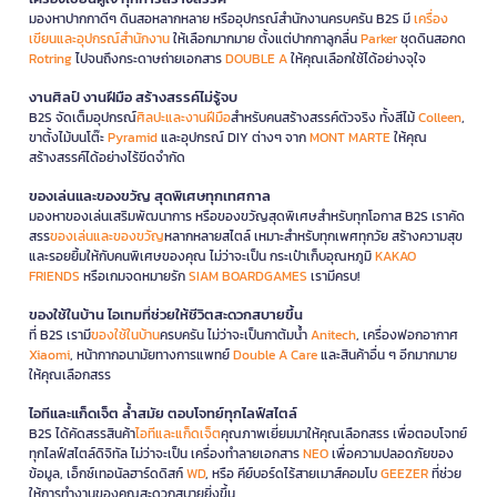
มองหาปากกาดีๆ ดินสอหลากหลาย หรืออุปกรณ์สำนักงานครบครัน B2S มี
เครื่อง
เขียนและอุปกรณ์สำนักงาน
ให้เลือกมากมาย ตั้งแต่ปากกาลูกลื่น
Parker
ชุดดินสอกด
Rotring
ไปจนถึงกระดาษถ่ายเอกสาร
DOUBLE A
ให้คุณเลือกใช้ได้อย่างจุใจ
งานศิลป์ งานฝีมือ สร้างสรรค์ไม่รู้จบ
B2S จัดเต็มอุปกรณ์
ศิลปะและงานฝีมือ
สำหรับคนสร้างสรรค์ตัวจริง ทั้งสีไม้
Colleen
,
ขาตั้งไม้บนโต๊ะ
Pyramid
และอุปกรณ์ DIY ต่างๆ จาก
MONT MARTE
ให้คุณ
สร้างสรรค์ได้อย่างไร้ขีดจำกัด
ของเล่นและของขวัญ สุดพิเศษทุกเทศกาล
มองหาของเล่นเสริมพัฒนาการ หรือของขวัญสุดพิเศษสำหรับทุกโอกาส B2S เราคัด
สรร
ของเล่นและของขวัญ
หลากหลายสไตล์ เหมาะสำหรับทุกเพศทุกวัย สร้างความสุข
และรอยยิ้มให้กับคนพิเศษของคุณ ไม่ว่าจะเป็น กระเป๋าเก็บอุณหภูมิ
KAKAO
FRIENDS
หรือเกมจดหมายรัก
SIAM BOARDGAMES
เรามีครบ!
ของใช้ในบ้าน ไอเทมที่ช่วยให้ชีวิตสะดวกสบายขึ้น
ที่ B2S เรามี
ของใช้ในบ้าน
ครบครัน ไม่ว่าจะเป็นกาต้มน้ำ
Anitech
, เครื่องฟอกอากาศ
Xiaomi
, หน้ากากอนามัยทางการแพทย์
Double A Care
และสินค้าอื่น ๆ อีกมากมาย
ให้คุณเลือกสรร
ไอทีและแก็ดเจ็ต ล้ำสมัย ตอบโจทย์ทุกไลฟ์สไตล์
B2S ได้คัดสรรสินค้า
ไอทีและแก็ดเจ็ต
คุณภาพเยี่ยมมาให้คุณเลือกสรร เพื่อตอบโจทย์
ทุกไลฟ์สไตล์ดิจิทัล ไม่ว่าจะเป็น เครื่องทำลายเอกสาร
NEO
เพื่อความปลอดภัยของ
ข้อมูล, เอ็กซ์เทอนัลฮาร์ดดิสก์
WD
, หรือ คีย์บอร์ดไร้สายเมาส์คอมโบ
GEEZER
ที่ช่วย
ให้การทำงานของคุณสะดวกสบายยิ่งขึ้น