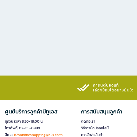
การันตีของแท้
เลือกช้อปได้อย่างมั่นใจ​
ศูนย์บริการลูกค้าบีทูเอส
การสนับสนุนลูกค้า
ทุกวัน เวลา 8.30-18.00 น.
ติดต่อเรา
โทรศัพท์: 02-115-0999
วิธีการช้อปออนไลน์
อีเมล:
b2sonlineshopping@b2s.co.th
การจัดส่งสินค้า