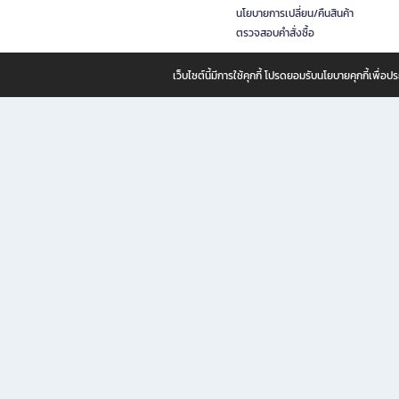
นโยบายการเปลี่ยน/คืนสินค้า
ตรวจสอบคำสั่งซื้อ
เว็บไซต์นี้มีการใช้คุกกี้ โปรดยอมรับนโยบายคุกกี้เพื่
B2S ธุรกิจในเครือ เซ็นทรัล รีเทล คอร์ปอเรชั่น จำกัด (มหาชน)
B2S Online แหล่งรวมหนังสือ เครื่องเขียน และแรงบันดาลใจสำหรับ
B2S Online คือร้านหนังสือและเครื่องเขียนออนไลน์ที่ครบครัน ตอบโจทย์คนรักการอ่านและงานเ
ทำไม B2S Online คือแหล่งช้อปปิ้งที่คุณไม่ควรพลาด
ไม่ว่าคุณจะเป็นนักเรียน นักศึกษา คนทำงาน B2S พร้อมให้คุณเลือกสินค้าคุณภาพได้ตลอด 24