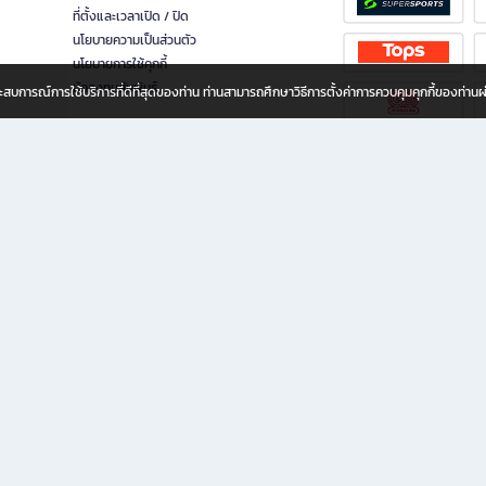
ที่ตั้งและเวลาเปิด / ปิด
นโยบายความเป็นส่วนตัว
นโยบายการใช้คุกกี้
นักลงทุนสัมพันธ์
อประสบการณ์การใช้บริการที่ดีที่สุดของท่าน ท่านสามารถศึกษาวิธีการตั้งค่าการควบคุมคุกกี้ของท่าน
ทุกวัย
ขียน ให้คุณรู้สึกเหมือนมีร้านหนังสือใกล้ฉันอยู่ในมือ ช้อปง่าย ไม่ต้องออกจากบ้าน เพราะ b2
 ชั่วโมง พร้อมโปรโมชั่นและสิทธิพิเศษมากมาย