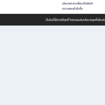
นโยบายการเปลี่ยน/คืนสินค้า
ตรวจสอบคำสั่งซื้อ
เว็บไซต์นี้มีการใช้คุกกี้ โปรดยอมรับนโยบายคุกกี้เพื่
B2S ธุรกิจในเครือ เซ็นทรัล รีเทล คอร์ปอเรชั่น จำกัด (มหาชน)
B2S Online แหล่งรวมหนังสือ เครื่องเขียน และแรงบันดาลใจสำหรับ
B2S Online คือร้านหนังสือและเครื่องเขียนออนไลน์ที่ครบครัน ตอบโจทย์คนรักการอ่านและงานเ
ทำไม B2S Online คือแหล่งช้อปปิ้งที่คุณไม่ควรพลาด
ไม่ว่าคุณจะเป็นนักเรียน นักศึกษา คนทำงาน B2S พร้อมให้คุณเลือกสินค้าคุณภาพได้ตลอด 24