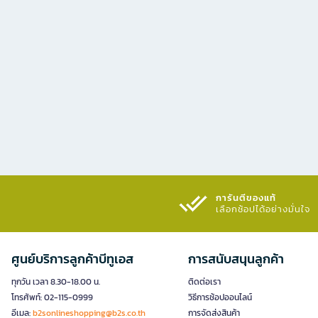
การันตีของแท้
เลือกช้อปได้อย่างมั่นใจ​
ศูนย์บริการลูกค้าบีทูเอส
การสนับสนุนลูกค้า
ทุกวัน เวลา 8.30-18.00 น.
ติดต่อเรา
โทรศัพท์: 02-115-0999
วิธีการช้อปออนไลน์
อีเมล:
b2sonlineshopping@b2s.co.th
การจัดส่งสินค้า