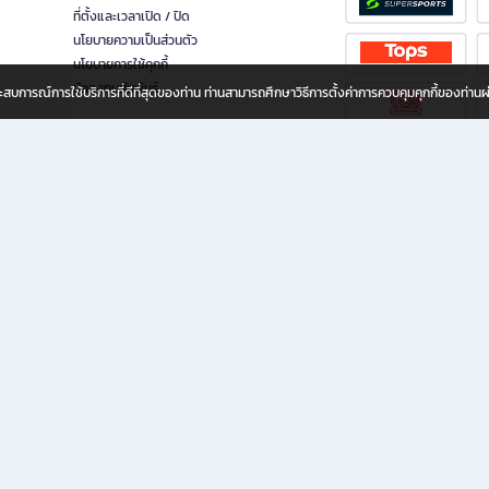
ที่ตั้งและเวลาเปิด / ปิด
นโยบายความเป็นส่วนตัว
นโยบายการใช้คุกกี้
นักลงทุนสัมพันธ์
อประสบการณ์การใช้บริการที่ดีที่สุดของท่าน ท่านสามารถศึกษาวิธีการตั้งค่าการควบคุมคุกกี้ของท่าน
ทุกวัย
ขียน ให้คุณรู้สึกเหมือนมีร้านหนังสือใกล้ฉันอยู่ในมือ ช้อปง่าย ไม่ต้องออกจากบ้าน เพราะ b2
 ชั่วโมง พร้อมโปรโมชั่นและสิทธิพิเศษมากมาย