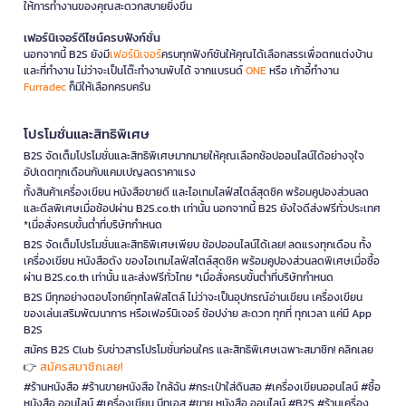
ให้การทำงานของคุณสะดวกสบายยิ่งขึ้น
เฟอร์นิเจอร์ดีไซน์ครบฟังก์ชั่น
นอกจากนี้ B2S ยังมี
เฟอร์นิเจอร์
ครบทุกฟังก์ชันให้คุณได้เลือกสรรเพื่อตกแต่งบ้าน
และที่ทำงาน ไม่ว่าจะเป็นโต๊ะทำงานพับได้ จากแบรนด์
ONE
หรือ เก้าอี้ทำงาน
Furradec
ก็มีให้เลือกครบครัน
โปรโมชั่นและสิทธิพิเศษ
B2S จัดเต็มโปรโมชั่นและสิทธิพิเศษมากมายให้คุณเลือกช้อปออนไลน์ได้อย่างจุใจ
อัปเดตทุกเดือนกับแคมเปญลดราคาแรง
ทั้งสินค้าเครื่องเขียน หนังสือขายดี และไอเทมไลฟ์สไตล์สุดชิค พร้อมคูปองส่วนลด
และดีลพิเศษเมื่อช้อปผ่าน B2S.co.th เท่านั้น นอกจากนี้ B2S ยังใจดีส่งฟรีทั่วประเทศ
*เมื่อสั่งครบขั้นต่ำที่บริษัทกำหนด
B2S จัดเต็มโปรโมชั่นและสิทธิพิเศษเพียบ ช้อปออนไลน์ได้เลย! ลดแรงทุกเดือน ทั้ง
เครื่องเขียน หนังสือดัง ของไอเทมไลฟ์สไตล์สุดชิค พร้อมคูปองส่วนลดพิเศษเมื่อซื้อ
ผ่าน B2S.co.th เท่านั้น และส่งฟรีทั่วไทย *เมื่อสั่งครบขั้นต่ำที่บริษัทกำหนด
B2S มีทุกอย่างตอบโจทย์ทุกไลฟ์สไตล์ ไม่ว่าจะเป็นอุปกรณ์อ่านเขียน เครื่องเขียน
ของเล่นเสริมพัฒนาการ หรือเฟอร์นิเจอร์ ช้อปง่าย สะดวก ทุกที่ ทุกเวลา แค่มี App
B2S
สมัคร B2S Club รับข่าวสารโปรโมชั่นก่อนใคร และสิทธิพิเศษเฉพาะสมาชิก! คลิกเลย
สมัครสมาชิกเลย!
👉
#ร้านหนังสือ #ร้านขายหนังสือ ใกล้ฉัน #กระเป๋าใส่ดินสอ #เครื่องเขียนออนไลน์ #ซื้อ
หนังสือ ออนไลน์ #เครื่องเขียน บีทูเอส #ขาย หนังสือ ออนไลน์ #B2S #ร้านเครื่อง