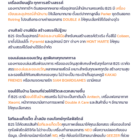
เครื่องเขียนคู่ใจ ทุกการสร้างสรรค์
มองหาปากกาดีๆ ดินสอหลากหลาย หรืออุปกรณ์สำนักงานครบครัน B2S มี
เครื่อง
เขียนและอุปกรณ์สำนักงาน
ให้เลือกมากมาย ตั้งแต่ปากกาลูกลื่น
Parker
ชุดดินสอกด
Rotring
ไปจนถึงกระดาษถ่ายเอกสาร
DOUBLE A
ให้คุณเลือกใช้ได้อย่างจุใจ
งานศิลป์ งานฝีมือ สร้างสรรค์ไม่รู้จบ
B2S จัดเต็มอุปกรณ์
ศิลปะและงานฝีมือ
สำหรับคนสร้างสรรค์ตัวจริง ทั้งสีไม้
Colleen
,
ขาตั้งไม้บนโต๊ะ
Pyramid
และอุปกรณ์ DIY ต่างๆ จาก
MONT MARTE
ให้คุณ
สร้างสรรค์ได้อย่างไร้ขีดจำกัด
ของเล่นและของขวัญ สุดพิเศษทุกเทศกาล
มองหาของเล่นเสริมพัฒนาการ หรือของขวัญสุดพิเศษสำหรับทุกโอกาส B2S เราคัด
สรร
ของเล่นและของขวัญ
หลากหลายสไตล์ เหมาะสำหรับทุกเพศทุกวัย สร้างความสุข
และรอยยิ้มให้กับคนพิเศษของคุณ ไม่ว่าจะเป็น กระเป๋าเก็บอุณหภูมิ
KAKAO
FRIENDS
หรือเกมจดหมายรัก
SIAM BOARDGAMES
เรามีครบ!
ของใช้ในบ้าน ไอเทมที่ช่วยให้ชีวิตสะดวกสบายขึ้น
ที่ B2S เรามี
ของใช้ในบ้าน
ครบครัน ไม่ว่าจะเป็นกาต้มน้ำ
Anitech
, เครื่องฟอกอากาศ
Xiaomi
, หน้ากากอนามัยทางการแพทย์
Double A Care
และสินค้าอื่น ๆ อีกมากมาย
ให้คุณเลือกสรร
ไอทีและแก็ดเจ็ต ล้ำสมัย ตอบโจทย์ทุกไลฟ์สไตล์
B2S ได้คัดสรรสินค้า
ไอทีและแก็ดเจ็ต
คุณภาพเยี่ยมมาให้คุณเลือกสรร เพื่อตอบโจทย์
ทุกไลฟ์สไตล์ดิจิทัล ไม่ว่าจะเป็น เครื่องทำลายเอกสาร
NEO
เพื่อความปลอดภัยของ
ข้อมูล, เอ็กซ์เทอนัลฮาร์ดดิสก์
WD
, หรือ คีย์บอร์ดไร้สายเมาส์คอมโบ
GEEZER
ที่ช่วย