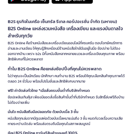
B2S ธุรกิจในเครือ เซ็นทรัล รีเทล คอร์ปอเรชั่น จำกัด (มหาชน)
B2S Online แหล่งรวมหนังสือ เครื่องเขียน และแรงบันดาลใจ
สำหรับทุกวัย
B2S Online คือร้านหนังสือและเครื่องเขียนออนไลน์ที่ครบครัน ตอบโจทย์คนรักการ
อ่านและงานเขียน ให้คุณรู้สึกเหมือนมีร้านหนังสือใกล้ฉันอยู่ในมือ ช้อปง่าย ไม่ต้อง
ออกจากบ้าน เพราะ b2s มีทั้งหนังสือหลากหลายแนวและเครื่องเขียนคุณภาพ พร้อม
สิทธิพิเศษที่ไม่ควรพลาด!
ทำไม B2S Online คือแหล่งช้อปปิ้งที่คุณไม่ควรพลาด
ไม่ว่าคุณจะเป็นนักเรียน นักศึกษา คนทำงาน B2S พร้อมให้คุณเลือกสินค้าคุณภาพได้
ตลอด 24 ชั่วโมง พร้อมโปรโมชั่นและสิทธิพิเศษมากมาย
ฟรี! ค่าจัดส่งทั่วไทย *เมื่อสั่งครบขั้นต่ำที่บริษัทกำหนด
ช้อปเพลินเกินคุ้ม! เพียงมียอดสั่งซื้อสินค้าขั้นต่ำที่บริษัทกำหนด รับสิทธิ์ส่งฟรีถึงบ้าน
ไม่ต้องจ่ายเพิ่ม
มั่นใจ หนังสือถึงมือปลอดภัย ด้วยบับเบิ้ล 3 ชั้น
หนังสือทุกเล่มจากบีทูเอสห่อด้วยบับเบิ้ลหนาแน่นถึง 3 ชั้น หมดกังวลเรื่องความเสีย
หายระหว่างจัดส่ง พร้อมส่งตรงถึงมือคุณในสภาพสมบูรณ์
ช้อป B2S Online การันตีสินค้าของแท้ 100%