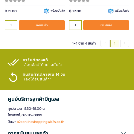
ขนาด
฿ 19.00
0.5mm.
พร้อมจัดส่ง
฿ 22.00
พร้อมจัดส่ง
เพิ่มสินค้า
สี
เพิ่มสินค้า
เพิ่มสินค้า
1-4 จาก 4 สินค้า
1
การันตีของแท้
เลือกช้อปได้อย่างมั่นใจ​
คืนสินค้าได้ภายใน 14 วัน
หลังได้รับสินค้า*
ศูนย์บริการลูกค้าบีทูเอส
ทุกวัน เวลา 8.30-18.00 น.
โทรศัพท์: 02-115-0999
อีเมล:
b2sonlineshopping@b2s.co.th
การสนับสนุนลูกค้า