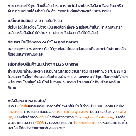
B2S Online ให้คุณเลือกซื้อสินค้าหลากหลาย ไม่ว่าจะเป็นหนังสือ เครื่องเขียน หรือ
อื่นๆ อีกมากมายได้อย่างมั่นใจ ด้วยการการันตีสินค้าของแท้ 100% ทุกชิ้น
เปลี่ยน/คืนสินค้าง่าย ภายใน 14 วัน
ซื้อไปแล้วไม่ตรงใจ? ไม่ว่าจะเป็นหนังสือที่เลือกผิด หรือสินค้ามีปัญหา คุณสามารถ
เปลี่ยนหรือคืนสินค้าได้ง่าย ๆ ภายใน 14 วันนับจากวันที่ได้รับสินค้า
ช้อปออนไลน์ได้ตลอด 24 ชั่วโมง ทุกที่ ทุกเวลา
สะดวกสุดๆ! B2S online เปิดให้คุณช้อปได้ตลอดวันตลอดคืน อยากได้อะไร แค่คลิก
ก็รอรับสินค้าที่บ้านได้เลย!
เลือกช้อปสินค้าแนะนำจาก B2S Online
สำหรับใครที่กำลังมองหา ร้านอุปกรณ์เครื่องเขียนใกล้ฉัน หรืออยากแวะร้าน B2S แต่
ไม่สะดวก วันนี้เราได้รวบรวมสินค้าแนะนำจาก B2S Online มาให้คุณเลือกสรรได้ง่ายๆ
พร้อมตอบโจทย์ทุกไลฟ์สไตล์ ไม่ว่าคุณจะมองหา ร้านขายหนังสือ หรือสินค้าอื่นๆ
ก็ตาม
หนังสือหลากหลายสไตล์
B2S มี
หนังสือ
หลากหลายแนวจากสำนักพิมพ์ชั้นนำ ไม่ว่าจะเป็นนิยายยอดนิยมอย่าง
Lavender
, ตำราเรียนเข้มข้นของ
ดร. ศุภวัฒน์ พุกเจริญ
, นิตยสารอัปเดตจาก
เพ็ญ
บุญ
, หนังสือเด็กจาก
MIS
หนังสือจิตวิทยาจาก
Mugunghwa Publishing
, หนังสือ
พัฒนาตนเองจาก
KOOB
และวรรณกรรมจาก
Nanmeebooks
ทั้งหมดนี้สามารถซื้อ
ออนไลน์ได้อย่างง่ายดายเพียงคลิกเดียว