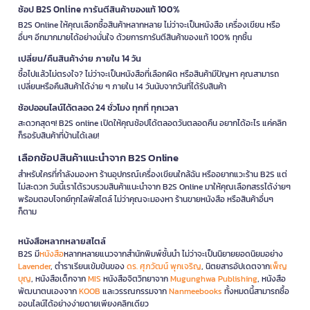
ช้อป B2S Online การันตีสินค้าของแท้ 100%
B2S Online ให้คุณเลือกซื้อสินค้าหลากหลาย ไม่ว่าจะเป็นหนังสือ เครื่องเขียน หรือ
อื่นๆ อีกมากมายได้อย่างมั่นใจ ด้วยการการันตีสินค้าของแท้ 100% ทุกชิ้น
เปลี่ยน/คืนสินค้าง่าย ภายใน 14 วัน
ซื้อไปแล้วไม่ตรงใจ? ไม่ว่าจะเป็นหนังสือที่เลือกผิด หรือสินค้ามีปัญหา คุณสามารถ
เปลี่ยนหรือคืนสินค้าได้ง่าย ๆ ภายใน 14 วันนับจากวันที่ได้รับสินค้า
ช้อปออนไลน์ได้ตลอด 24 ชั่วโมง ทุกที่ ทุกเวลา
สะดวกสุดๆ! B2S online เปิดให้คุณช้อปได้ตลอดวันตลอดคืน อยากได้อะไร แค่คลิก
ก็รอรับสินค้าที่บ้านได้เลย!
เลือกช้อปสินค้าแนะนำจาก B2S Online
สำหรับใครที่กำลังมองหา ร้านอุปกรณ์เครื่องเขียนใกล้ฉัน หรืออยากแวะร้าน B2S แต่
ไม่สะดวก วันนี้เราได้รวบรวมสินค้าแนะนำจาก B2S Online มาให้คุณเลือกสรรได้ง่ายๆ
พร้อมตอบโจทย์ทุกไลฟ์สไตล์ ไม่ว่าคุณจะมองหา ร้านขายหนังสือ หรือสินค้าอื่นๆ
ก็ตาม
หนังสือหลากหลายสไตล์
B2S มี
หนังสือ
หลากหลายแนวจากสำนักพิมพ์ชั้นนำ ไม่ว่าจะเป็นนิยายยอดนิยมอย่าง
Lavender
, ตำราเรียนเข้มข้นของ
ดร. ศุภวัฒน์ พุกเจริญ
, นิตยสารอัปเดตจาก
เพ็ญ
บุญ
, หนังสือเด็กจาก
MIS
หนังสือจิตวิทยาจาก
Mugunghwa Publishing
, หนังสือ
พัฒนาตนเองจาก
KOOB
และวรรณกรรมจาก
Nanmeebooks
ทั้งหมดนี้สามารถซื้อ
ออนไลน์ได้อย่างง่ายดายเพียงคลิกเดียว