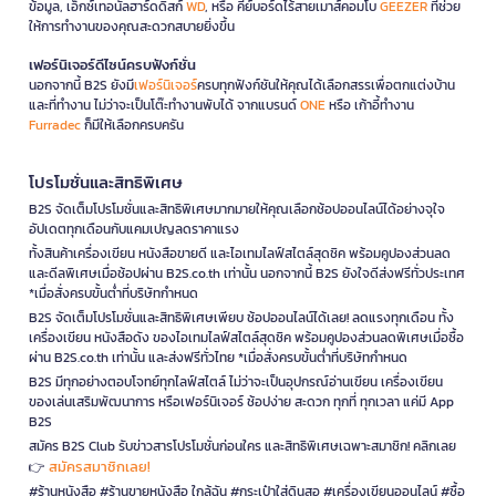
ข้อมูล, เอ็กซ์เทอนัลฮาร์ดดิสก์
WD
, หรือ คีย์บอร์ดไร้สายเมาส์คอมโบ
GEEZER
ที่ช่วย
ให้การทำงานของคุณสะดวกสบายยิ่งขึ้น
เฟอร์นิเจอร์ดีไซน์ครบฟังก์ชั่น
นอกจากนี้ B2S ยังมี
เฟอร์นิเจอร์
ครบทุกฟังก์ชันให้คุณได้เลือกสรรเพื่อตกแต่งบ้าน
และที่ทำงาน ไม่ว่าจะเป็นโต๊ะทำงานพับได้ จากแบรนด์
ONE
หรือ เก้าอี้ทำงาน
Furradec
ก็มีให้เลือกครบครัน
โปรโมชั่นและสิทธิพิเศษ
B2S จัดเต็มโปรโมชั่นและสิทธิพิเศษมากมายให้คุณเลือกช้อปออนไลน์ได้อย่างจุใจ
อัปเดตทุกเดือนกับแคมเปญลดราคาแรง
ทั้งสินค้าเครื่องเขียน หนังสือขายดี และไอเทมไลฟ์สไตล์สุดชิค พร้อมคูปองส่วนลด
และดีลพิเศษเมื่อช้อปผ่าน B2S.co.th เท่านั้น นอกจากนี้ B2S ยังใจดีส่งฟรีทั่วประเทศ
*เมื่อสั่งครบขั้นต่ำที่บริษัทกำหนด
B2S จัดเต็มโปรโมชั่นและสิทธิพิเศษเพียบ ช้อปออนไลน์ได้เลย! ลดแรงทุกเดือน ทั้ง
เครื่องเขียน หนังสือดัง ของไอเทมไลฟ์สไตล์สุดชิค พร้อมคูปองส่วนลดพิเศษเมื่อซื้อ
ผ่าน B2S.co.th เท่านั้น และส่งฟรีทั่วไทย *เมื่อสั่งครบขั้นต่ำที่บริษัทกำหนด
B2S มีทุกอย่างตอบโจทย์ทุกไลฟ์สไตล์ ไม่ว่าจะเป็นอุปกรณ์อ่านเขียน เครื่องเขียน
ของเล่นเสริมพัฒนาการ หรือเฟอร์นิเจอร์ ช้อปง่าย สะดวก ทุกที่ ทุกเวลา แค่มี App
B2S
สมัคร B2S Club รับข่าวสารโปรโมชั่นก่อนใคร และสิทธิพิเศษเฉพาะสมาชิก! คลิกเลย
สมัครสมาชิกเลย!
👉
#ร้านหนังสือ #ร้านขายหนังสือ ใกล้ฉัน #กระเป๋าใส่ดินสอ #เครื่องเขียนออนไลน์ #ซื้อ