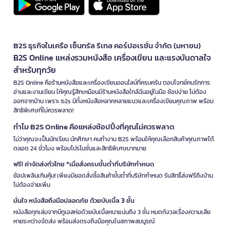
B2S ธุรกิจในเครือ เซ็นทรัล รีเทล คอร์ปอเรชั่น จำกัด (มหาชน)
B2S Online แหล่งรวมหนังสือ เครื่องเขียน และแรงบันดาลใจ
สำหรับทุกวัย
B2S Online คือร้านหนังสือและเครื่องเขียนออนไลน์ที่ครบครัน ตอบโจทย์คนรักการ
อ่านและงานเขียน ให้คุณรู้สึกเหมือนมีร้านหนังสือใกล้ฉันอยู่ในมือ ช้อปง่าย ไม่ต้อง
ออกจากบ้าน เพราะ b2s มีทั้งหนังสือหลากหลายแนวและเครื่องเขียนคุณภาพ พร้อม
สิทธิพิเศษที่ไม่ควรพลาด!
ทำไม B2S Online คือแหล่งช้อปปิ้งที่คุณไม่ควรพลาด
ไม่ว่าคุณจะเป็นนักเรียน นักศึกษา คนทำงาน B2S พร้อมให้คุณเลือกสินค้าคุณภาพได้
ตลอด 24 ชั่วโมง พร้อมโปรโมชั่นและสิทธิพิเศษมากมาย
ฟรี! ค่าจัดส่งทั่วไทย *เมื่อสั่งครบขั้นต่ำที่บริษัทกำหนด
ช้อปเพลินเกินคุ้ม! เพียงมียอดสั่งซื้อสินค้าขั้นต่ำที่บริษัทกำหนด รับสิทธิ์ส่งฟรีถึงบ้าน
ไม่ต้องจ่ายเพิ่ม
มั่นใจ หนังสือถึงมือปลอดภัย ด้วยบับเบิ้ล 3 ชั้น
หนังสือทุกเล่มจากบีทูเอสห่อด้วยบับเบิ้ลหนาแน่นถึง 3 ชั้น หมดกังวลเรื่องความเสีย
หายระหว่างจัดส่ง พร้อมส่งตรงถึงมือคุณในสภาพสมบูรณ์