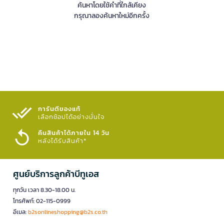
ค้นหาโดยใช้คำที่ใกล้เคียง
กรุณาลองค้นหาใหม่อีกครั้ง
การันตีของแท้
เลือกช้อปได้อย่างมั่นใจ​
คืนสินค้าได้ภายใน 14 วัน
หลังได้รับสินค้า*
ศูนย์บริการลูกค้าบีทูเอส
ทุกวัน เวลา 8.30-18.00 น.
โทรศัพท์: 02-115-0999
อีเมล:
b2sonlineshopping@b2s.co.th