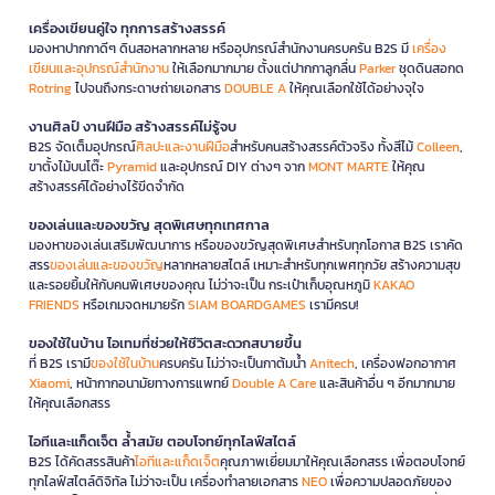
เครื่องเขียนคู่ใจ ทุกการสร้างสรรค์
มองหาปากกาดีๆ ดินสอหลากหลาย หรืออุปกรณ์สำนักงานครบครัน B2S มี
เครื่อง
เขียนและอุปกรณ์สำนักงาน
ให้เลือกมากมาย ตั้งแต่ปากกาลูกลื่น
Parker
ชุดดินสอกด
Rotring
ไปจนถึงกระดาษถ่ายเอกสาร
DOUBLE A
ให้คุณเลือกใช้ได้อย่างจุใจ
งานศิลป์ งานฝีมือ สร้างสรรค์ไม่รู้จบ
B2S จัดเต็มอุปกรณ์
ศิลปะและงานฝีมือ
สำหรับคนสร้างสรรค์ตัวจริง ทั้งสีไม้
Colleen
,
ขาตั้งไม้บนโต๊ะ
Pyramid
และอุปกรณ์ DIY ต่างๆ จาก
MONT MARTE
ให้คุณ
สร้างสรรค์ได้อย่างไร้ขีดจำกัด
ของเล่นและของขวัญ สุดพิเศษทุกเทศกาล
มองหาของเล่นเสริมพัฒนาการ หรือของขวัญสุดพิเศษสำหรับทุกโอกาส B2S เราคัด
สรร
ของเล่นและของขวัญ
หลากหลายสไตล์ เหมาะสำหรับทุกเพศทุกวัย สร้างความสุข
และรอยยิ้มให้กับคนพิเศษของคุณ ไม่ว่าจะเป็น กระเป๋าเก็บอุณหภูมิ
KAKAO
FRIENDS
หรือเกมจดหมายรัก
SIAM BOARDGAMES
เรามีครบ!
ของใช้ในบ้าน ไอเทมที่ช่วยให้ชีวิตสะดวกสบายขึ้น
ที่ B2S เรามี
ของใช้ในบ้าน
ครบครัน ไม่ว่าจะเป็นกาต้มน้ำ
Anitech
, เครื่องฟอกอากาศ
Xiaomi
, หน้ากากอนามัยทางการแพทย์
Double A Care
และสินค้าอื่น ๆ อีกมากมาย
ให้คุณเลือกสรร
ไอทีและแก็ดเจ็ต ล้ำสมัย ตอบโจทย์ทุกไลฟ์สไตล์
B2S ได้คัดสรรสินค้า
ไอทีและแก็ดเจ็ต
คุณภาพเยี่ยมมาให้คุณเลือกสรร เพื่อตอบโจทย์
ทุกไลฟ์สไตล์ดิจิทัล ไม่ว่าจะเป็น เครื่องทำลายเอกสาร
NEO
เพื่อความปลอดภัยของ