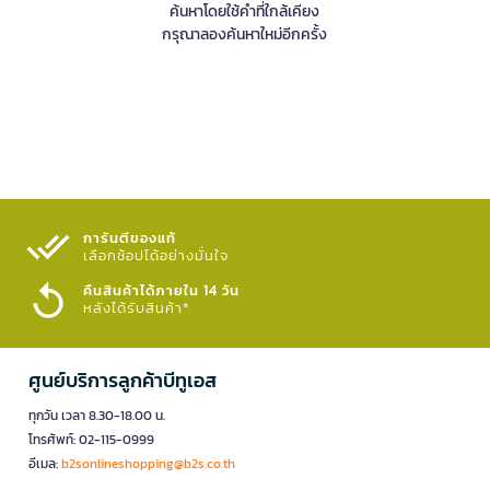
ค้นหาโดยใช้คำที่ใกล้เคียง
กรุณาลองค้นหาใหม่อีกครั้ง
การันตีของแท้
เลือกช้อปได้อย่างมั่นใจ​
คืนสินค้าได้ภายใน 14 วัน
หลังได้รับสินค้า*
ศูนย์บริการลูกค้าบีทูเอส
ทุกวัน เวลา 8.30-18.00 น.
โทรศัพท์: 02-115-0999
อีเมล:
b2sonlineshopping@b2s.co.th