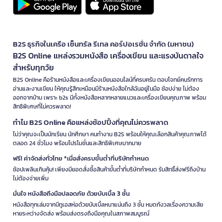
B2S ธุรกิจในเครือ เซ็นทรัล รีเทล คอร์ปอเรชั่น จำกัด (มหาชน)
B2S Online แหล่งรวมหนังสือ เครื่องเขียน และแรงบันดาลใจ
สำหรับทุกวัย
B2S Online คือร้านหนังสือและเครื่องเขียนออนไลน์ที่ครบครัน ตอบโจทย์คนรักการ
อ่านและงานเขียน ให้คุณรู้สึกเหมือนมีร้านหนังสือใกล้ฉันอยู่ในมือ ช้อปง่าย ไม่ต้อง
ออกจากบ้าน เพราะ b2s มีทั้งหนังสือหลากหลายแนวและเครื่องเขียนคุณภาพ พร้อม
สิทธิพิเศษที่ไม่ควรพลาด!
ทำไม B2S Online คือแหล่งช้อปปิ้งที่คุณไม่ควรพลาด
ไม่ว่าคุณจะเป็นนักเรียน นักศึกษา คนทำงาน B2S พร้อมให้คุณเลือกสินค้าคุณภาพได้
ตลอด 24 ชั่วโมง พร้อมโปรโมชั่นและสิทธิพิเศษมากมาย
ฟรี! ค่าจัดส่งทั่วไทย *เมื่อสั่งครบขั้นต่ำที่บริษัทกำหนด
ช้อปเพลินเกินคุ้ม! เพียงมียอดสั่งซื้อสินค้าขั้นต่ำที่บริษัทกำหนด รับสิทธิ์ส่งฟรีถึงบ้าน
ไม่ต้องจ่ายเพิ่ม
มั่นใจ หนังสือถึงมือปลอดภัย ด้วยบับเบิ้ล 3 ชั้น
หนังสือทุกเล่มจากบีทูเอสห่อด้วยบับเบิ้ลหนาแน่นถึง 3 ชั้น หมดกังวลเรื่องความเสีย
หายระหว่างจัดส่ง พร้อมส่งตรงถึงมือคุณในสภาพสมบูรณ์