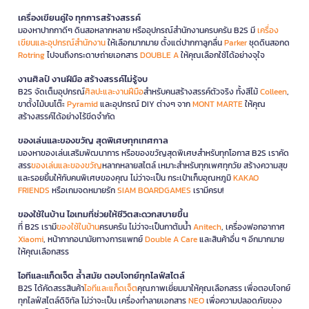
เครื่องเขียนคู่ใจ ทุกการสร้างสรรค์
มองหาปากกาดีๆ ดินสอหลากหลาย หรืออุปกรณ์สำนักงานครบครัน B2S มี
เครื่อง
เขียนและอุปกรณ์สำนักงาน
ให้เลือกมากมาย ตั้งแต่ปากกาลูกลื่น
Parker
ชุดดินสอกด
Rotring
ไปจนถึงกระดาษถ่ายเอกสาร
DOUBLE A
ให้คุณเลือกใช้ได้อย่างจุใจ
งานศิลป์ งานฝีมือ สร้างสรรค์ไม่รู้จบ
B2S จัดเต็มอุปกรณ์
ศิลปะและงานฝีมือ
สำหรับคนสร้างสรรค์ตัวจริง ทั้งสีไม้
Colleen
,
ขาตั้งไม้บนโต๊ะ
Pyramid
และอุปกรณ์ DIY ต่างๆ จาก
MONT MARTE
ให้คุณ
สร้างสรรค์ได้อย่างไร้ขีดจำกัด
ของเล่นและของขวัญ สุดพิเศษทุกเทศกาล
มองหาของเล่นเสริมพัฒนาการ หรือของขวัญสุดพิเศษสำหรับทุกโอกาส B2S เราคัด
สรร
ของเล่นและของขวัญ
หลากหลายสไตล์ เหมาะสำหรับทุกเพศทุกวัย สร้างความสุข
และรอยยิ้มให้กับคนพิเศษของคุณ ไม่ว่าจะเป็น กระเป๋าเก็บอุณหภูมิ
KAKAO
FRIENDS
หรือเกมจดหมายรัก
SIAM BOARDGAMES
เรามีครบ!
ของใช้ในบ้าน ไอเทมที่ช่วยให้ชีวิตสะดวกสบายขึ้น
ที่ B2S เรามี
ของใช้ในบ้าน
ครบครัน ไม่ว่าจะเป็นกาต้มน้ำ
Anitech
, เครื่องฟอกอากาศ
Xiaomi
, หน้ากากอนามัยทางการแพทย์
Double A Care
และสินค้าอื่น ๆ อีกมากมาย
ให้คุณเลือกสรร
ไอทีและแก็ดเจ็ต ล้ำสมัย ตอบโจทย์ทุกไลฟ์สไตล์
B2S ได้คัดสรรสินค้า
ไอทีและแก็ดเจ็ต
คุณภาพเยี่ยมมาให้คุณเลือกสรร เพื่อตอบโจทย์
ทุกไลฟ์สไตล์ดิจิทัล ไม่ว่าจะเป็น เครื่องทำลายเอกสาร
NEO
เพื่อความปลอดภัยของ