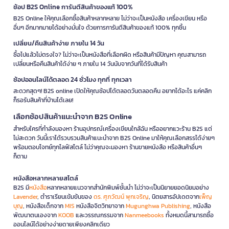
ช้อป B2S Online การันตีสินค้าของแท้ 100%
B2S Online ให้คุณเลือกซื้อสินค้าหลากหลาย ไม่ว่าจะเป็นหนังสือ เครื่องเขียน หรือ
อื่นๆ อีกมากมายได้อย่างมั่นใจ ด้วยการการันตีสินค้าของแท้ 100% ทุกชิ้น
เปลี่ยน/คืนสินค้าง่าย ภายใน 14 วัน
ซื้อไปแล้วไม่ตรงใจ? ไม่ว่าจะเป็นหนังสือที่เลือกผิด หรือสินค้ามีปัญหา คุณสามารถ
เปลี่ยนหรือคืนสินค้าได้ง่าย ๆ ภายใน 14 วันนับจากวันที่ได้รับสินค้า
ช้อปออนไลน์ได้ตลอด 24 ชั่วโมง ทุกที่ ทุกเวลา
สะดวกสุดๆ! B2S online เปิดให้คุณช้อปได้ตลอดวันตลอดคืน อยากได้อะไร แค่คลิก
ก็รอรับสินค้าที่บ้านได้เลย!
เลือกช้อปสินค้าแนะนำจาก B2S Online
สำหรับใครที่กำลังมองหา ร้านอุปกรณ์เครื่องเขียนใกล้ฉัน หรืออยากแวะร้าน B2S แต่
ไม่สะดวก วันนี้เราได้รวบรวมสินค้าแนะนำจาก B2S Online มาให้คุณเลือกสรรได้ง่ายๆ
พร้อมตอบโจทย์ทุกไลฟ์สไตล์ ไม่ว่าคุณจะมองหา ร้านขายหนังสือ หรือสินค้าอื่นๆ
ก็ตาม
หนังสือหลากหลายสไตล์
B2S มี
หนังสือ
หลากหลายแนวจากสำนักพิมพ์ชั้นนำ ไม่ว่าจะเป็นนิยายยอดนิยมอย่าง
Lavender
, ตำราเรียนเข้มข้นของ
ดร. ศุภวัฒน์ พุกเจริญ
, นิตยสารอัปเดตจาก
เพ็ญ
บุญ
, หนังสือเด็กจาก
MIS
หนังสือจิตวิทยาจาก
Mugunghwa Publishing
, หนังสือ
พัฒนาตนเองจาก
KOOB
และวรรณกรรมจาก
Nanmeebooks
ทั้งหมดนี้สามารถซื้อ
ออนไลน์ได้อย่างง่ายดายเพียงคลิกเดียว