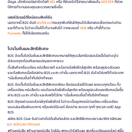
ข้อมูล, เอ็กซ์เทอนัลฮาร์ดดิสก์
WD
, หรือ คีย์บอร์ดไร้สายเมาส์คอมโบ
GEEZER
ที่ช่วย
ให้การทำงานของคุณสะดวกสบายยิ่งขึ้น
เฟอร์นิเจอร์ดีไซน์ครบฟังก์ชั่น
นอกจากนี้ B2S ยังมี
เฟอร์นิเจอร์
ครบทุกฟังก์ชันให้คุณได้เลือกสรรเพื่อตกแต่งบ้าน
และที่ทำงาน ไม่ว่าจะเป็นโต๊ะทำงานพับได้ จากแบรนด์
ONE
หรือ เก้าอี้ทำงาน
Furradec
ก็มีให้เลือกครบครัน
โปรโมชั่นและสิทธิพิเศษ
B2S จัดเต็มโปรโมชั่นและสิทธิพิเศษมากมายให้คุณเลือกช้อปออนไลน์ได้อย่างจุใจ
อัปเดตทุกเดือนกับแคมเปญลดราคาแรง
ทั้งสินค้าเครื่องเขียน หนังสือขายดี และไอเทมไลฟ์สไตล์สุดชิค พร้อมคูปองส่วนลด
และดีลพิเศษเมื่อช้อปผ่าน B2S.co.th เท่านั้น นอกจากนี้ B2S ยังใจดีส่งฟรีทั่วประเทศ
*เมื่อสั่งครบขั้นต่ำที่บริษัทกำหนด
B2S จัดเต็มโปรโมชั่นและสิทธิพิเศษเพียบ ช้อปออนไลน์ได้เลย! ลดแรงทุกเดือน ทั้ง
เครื่องเขียน หนังสือดัง ของไอเทมไลฟ์สไตล์สุดชิค พร้อมคูปองส่วนลดพิเศษเมื่อซื้อ
ผ่าน B2S.co.th เท่านั้น และส่งฟรีทั่วไทย *เมื่อสั่งครบขั้นต่ำที่บริษัทกำหนด
B2S มีทุกอย่างตอบโจทย์ทุกไลฟ์สไตล์ ไม่ว่าจะเป็นอุปกรณ์อ่านเขียน เครื่องเขียน
ของเล่นเสริมพัฒนาการ หรือเฟอร์นิเจอร์ ช้อปง่าย สะดวก ทุกที่ ทุกเวลา แค่มี App
B2S
สมัคร B2S Club รับข่าวสารโปรโมชั่นก่อนใคร และสิทธิพิเศษเฉพาะสมาชิก! คลิกเลย
สมัครสมาชิกเลย!
👉
#ร้านหนังสือ #ร้านขายหนังสือ ใกล้ฉัน #กระเป๋าใส่ดินสอ #เครื่องเขียนออนไลน์ #ซื้อ