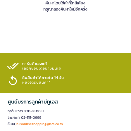
ค้นหาโดยใช้คำที่ใกล้เคียง
กรุณาลองค้นหาใหม่อีกครั้ง
การันตีของแท้
เลือกช้อปได้อย่างมั่นใจ​
คืนสินค้าได้ภายใน 14 วัน
หลังได้รับสินค้า*
ศูนย์บริการลูกค้าบีทูเอส
ทุกวัน เวลา 8.30-18.00 น.
โทรศัพท์: 02-115-0999
อีเมล:
b2sonlineshopping@b2s.co.th