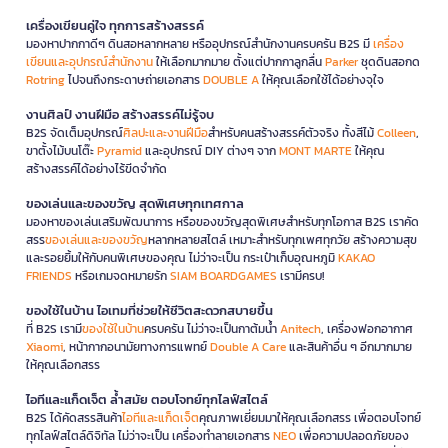
เครื่องเขียนคู่ใจ ทุกการสร้างสรรค์
มองหาปากกาดีๆ ดินสอหลากหลาย หรืออุปกรณ์สำนักงานครบครัน B2S มี
เครื่อง
เขียนและอุปกรณ์สำนักงาน
ให้เลือกมากมาย ตั้งแต่ปากกาลูกลื่น
Parker
ชุดดินสอกด
Rotring
ไปจนถึงกระดาษถ่ายเอกสาร
DOUBLE A
ให้คุณเลือกใช้ได้อย่างจุใจ
งานศิลป์ งานฝีมือ สร้างสรรค์ไม่รู้จบ
B2S จัดเต็มอุปกรณ์
ศิลปะและงานฝีมือ
สำหรับคนสร้างสรรค์ตัวจริง ทั้งสีไม้
Colleen
,
ขาตั้งไม้บนโต๊ะ
Pyramid
และอุปกรณ์ DIY ต่างๆ จาก
MONT MARTE
ให้คุณ
สร้างสรรค์ได้อย่างไร้ขีดจำกัด
ของเล่นและของขวัญ สุดพิเศษทุกเทศกาล
มองหาของเล่นเสริมพัฒนาการ หรือของขวัญสุดพิเศษสำหรับทุกโอกาส B2S เราคัด
สรร
ของเล่นและของขวัญ
หลากหลายสไตล์ เหมาะสำหรับทุกเพศทุกวัย สร้างความสุข
และรอยยิ้มให้กับคนพิเศษของคุณ ไม่ว่าจะเป็น กระเป๋าเก็บอุณหภูมิ
KAKAO
FRIENDS
หรือเกมจดหมายรัก
SIAM BOARDGAMES
เรามีครบ!
ของใช้ในบ้าน ไอเทมที่ช่วยให้ชีวิตสะดวกสบายขึ้น
ที่ B2S เรามี
ของใช้ในบ้าน
ครบครัน ไม่ว่าจะเป็นกาต้มน้ำ
Anitech
, เครื่องฟอกอากาศ
Xiaomi
, หน้ากากอนามัยทางการแพทย์
Double A Care
และสินค้าอื่น ๆ อีกมากมาย
ให้คุณเลือกสรร
ไอทีและแก็ดเจ็ต ล้ำสมัย ตอบโจทย์ทุกไลฟ์สไตล์
B2S ได้คัดสรรสินค้า
ไอทีและแก็ดเจ็ต
คุณภาพเยี่ยมมาให้คุณเลือกสรร เพื่อตอบโจทย์
ทุกไลฟ์สไตล์ดิจิทัล ไม่ว่าจะเป็น เครื่องทำลายเอกสาร
NEO
เพื่อความปลอดภัยของ