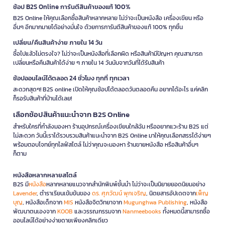
ช้อป B2S Online การันตีสินค้าของแท้ 100%
B2S Online ให้คุณเลือกซื้อสินค้าหลากหลาย ไม่ว่าจะเป็นหนังสือ เครื่องเขียน หรือ
อื่นๆ อีกมากมายได้อย่างมั่นใจ ด้วยการการันตีสินค้าของแท้ 100% ทุกชิ้น
เปลี่ยน/คืนสินค้าง่าย ภายใน 14 วัน
ซื้อไปแล้วไม่ตรงใจ? ไม่ว่าจะเป็นหนังสือที่เลือกผิด หรือสินค้ามีปัญหา คุณสามารถ
เปลี่ยนหรือคืนสินค้าได้ง่าย ๆ ภายใน 14 วันนับจากวันที่ได้รับสินค้า
ช้อปออนไลน์ได้ตลอด 24 ชั่วโมง ทุกที่ ทุกเวลา
สะดวกสุดๆ! B2S online เปิดให้คุณช้อปได้ตลอดวันตลอดคืน อยากได้อะไร แค่คลิก
ก็รอรับสินค้าที่บ้านได้เลย!
เลือกช้อปสินค้าแนะนำจาก B2S Online
สำหรับใครที่กำลังมองหา ร้านอุปกรณ์เครื่องเขียนใกล้ฉัน หรืออยากแวะร้าน B2S แต่
ไม่สะดวก วันนี้เราได้รวบรวมสินค้าแนะนำจาก B2S Online มาให้คุณเลือกสรรได้ง่ายๆ
พร้อมตอบโจทย์ทุกไลฟ์สไตล์ ไม่ว่าคุณจะมองหา ร้านขายหนังสือ หรือสินค้าอื่นๆ
ก็ตาม
หนังสือหลากหลายสไตล์
B2S มี
หนังสือ
หลากหลายแนวจากสำนักพิมพ์ชั้นนำ ไม่ว่าจะเป็นนิยายยอดนิยมอย่าง
Lavender
, ตำราเรียนเข้มข้นของ
ดร. ศุภวัฒน์ พุกเจริญ
, นิตยสารอัปเดตจาก
เพ็ญ
บุญ
, หนังสือเด็กจาก
MIS
หนังสือจิตวิทยาจาก
Mugunghwa Publishing
, หนังสือ
พัฒนาตนเองจาก
KOOB
และวรรณกรรมจาก
Nanmeebooks
ทั้งหมดนี้สามารถซื้อ
ออนไลน์ได้อย่างง่ายดายเพียงคลิกเดียว