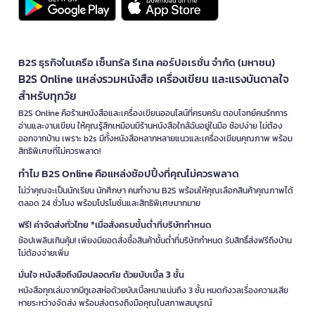
B2S ธุรกิจในเครือ เซ็นทรัล รีเทล คอร์ปอเรชั่น จำกัด (มหาชน)
B2S Online แหล่งรวมหนังสือ เครื่องเขียน และแรงบันดาลใจ
สำหรับทุกวัย
B2S Online คือร้านหนังสือและเครื่องเขียนออนไลน์ที่ครบครัน ตอบโจทย์คนรักการ
อ่านและงานเขียน ให้คุณรู้สึกเหมือนมีร้านหนังสือใกล้ฉันอยู่ในมือ ช้อปง่าย ไม่ต้อง
ออกจากบ้าน เพราะ b2s มีทั้งหนังสือหลากหลายแนวและเครื่องเขียนคุณภาพ พร้อม
สิทธิพิเศษที่ไม่ควรพลาด!
ทำไม B2S Online คือแหล่งช้อปปิ้งที่คุณไม่ควรพลาด
ไม่ว่าคุณจะเป็นนักเรียน นักศึกษา คนทำงาน B2S พร้อมให้คุณเลือกสินค้าคุณภาพได้
ตลอด 24 ชั่วโมง พร้อมโปรโมชั่นและสิทธิพิเศษมากมาย
ฟรี! ค่าจัดส่งทั่วไทย *เมื่อสั่งครบขั้นต่ำที่บริษัทกำหนด
ช้อปเพลินเกินคุ้ม! เพียงมียอดสั่งซื้อสินค้าขั้นต่ำที่บริษัทกำหนด รับสิทธิ์ส่งฟรีถึงบ้าน
ไม่ต้องจ่ายเพิ่ม
มั่นใจ หนังสือถึงมือปลอดภัย ด้วยบับเบิ้ล 3 ชั้น
หนังสือทุกเล่มจากบีทูเอสห่อด้วยบับเบิ้ลหนาแน่นถึง 3 ชั้น หมดกังวลเรื่องความเสีย
หายระหว่างจัดส่ง พร้อมส่งตรงถึงมือคุณในสภาพสมบูรณ์