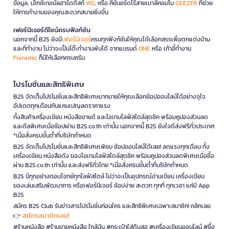
ข้อมูล, เอ็กซ์เทอนัลฮาร์ดดิสก์
WD
, หรือ คีย์บอร์ดไร้สายเมาส์คอมโบ
GEEZER
ที่ช่วย
ให้การทำงานของคุณสะดวกสบายยิ่งขึ้น
เฟอร์นิเจอร์ดีไซน์ครบฟังก์ชั่น
นอกจากนี้ B2S ยังมี
เฟอร์นิเจอร์
ครบทุกฟังก์ชันให้คุณได้เลือกสรรเพื่อตกแต่งบ้าน
และที่ทำงาน ไม่ว่าจะเป็นโต๊ะทำงานพับได้ จากแบรนด์
ONE
หรือ เก้าอี้ทำงาน
Furradec
ก็มีให้เลือกครบครัน
โปรโมชั่นและสิทธิพิเศษ
B2S จัดเต็มโปรโมชั่นและสิทธิพิเศษมากมายให้คุณเลือกช้อปออนไลน์ได้อย่างจุใจ
อัปเดตทุกเดือนกับแคมเปญลดราคาแรง
ทั้งสินค้าเครื่องเขียน หนังสือขายดี และไอเทมไลฟ์สไตล์สุดชิค พร้อมคูปองส่วนลด
และดีลพิเศษเมื่อช้อปผ่าน B2S.co.th เท่านั้น นอกจากนี้ B2S ยังใจดีส่งฟรีทั่วประเทศ
*เมื่อสั่งครบขั้นต่ำที่บริษัทกำหนด
B2S จัดเต็มโปรโมชั่นและสิทธิพิเศษเพียบ ช้อปออนไลน์ได้เลย! ลดแรงทุกเดือน ทั้ง
เครื่องเขียน หนังสือดัง ของไอเทมไลฟ์สไตล์สุดชิค พร้อมคูปองส่วนลดพิเศษเมื่อซื้อ
ผ่าน B2S.co.th เท่านั้น และส่งฟรีทั่วไทย *เมื่อสั่งครบขั้นต่ำที่บริษัทกำหนด
B2S มีทุกอย่างตอบโจทย์ทุกไลฟ์สไตล์ ไม่ว่าจะเป็นอุปกรณ์อ่านเขียน เครื่องเขียน
ของเล่นเสริมพัฒนาการ หรือเฟอร์นิเจอร์ ช้อปง่าย สะดวก ทุกที่ ทุกเวลา แค่มี App
B2S
สมัคร B2S Club รับข่าวสารโปรโมชั่นก่อนใคร และสิทธิพิเศษเฉพาะสมาชิก! คลิกเลย
สมัครสมาชิกเลย!
👉
#ร้านหนังสือ #ร้านขายหนังสือ ใกล้ฉัน #กระเป๋าใส่ดินสอ #เครื่องเขียนออนไลน์ #ซื้อ