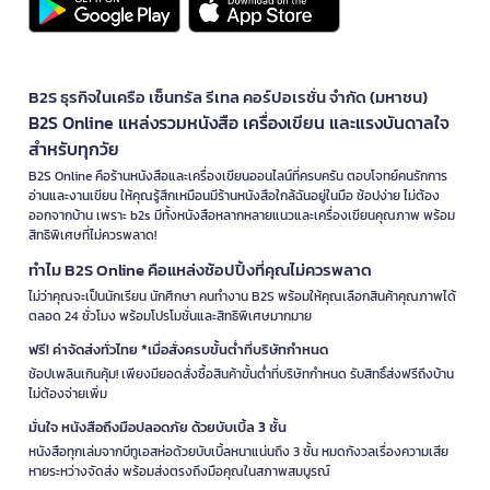
B2S ธุรกิจในเครือ เซ็นทรัล รีเทล คอร์ปอเรชั่น จำกัด (มหาชน)
B2S Online แหล่งรวมหนังสือ เครื่องเขียน และแรงบันดาลใจ
สำหรับทุกวัย
B2S Online คือร้านหนังสือและเครื่องเขียนออนไลน์ที่ครบครัน ตอบโจทย์คนรักการ
อ่านและงานเขียน ให้คุณรู้สึกเหมือนมีร้านหนังสือใกล้ฉันอยู่ในมือ ช้อปง่าย ไม่ต้อง
ออกจากบ้าน เพราะ b2s มีทั้งหนังสือหลากหลายแนวและเครื่องเขียนคุณภาพ พร้อม
สิทธิพิเศษที่ไม่ควรพลาด!
ทำไม B2S Online คือแหล่งช้อปปิ้งที่คุณไม่ควรพลาด
ไม่ว่าคุณจะเป็นนักเรียน นักศึกษา คนทำงาน B2S พร้อมให้คุณเลือกสินค้าคุณภาพได้
ตลอด 24 ชั่วโมง พร้อมโปรโมชั่นและสิทธิพิเศษมากมาย
ฟรี! ค่าจัดส่งทั่วไทย *เมื่อสั่งครบขั้นต่ำที่บริษัทกำหนด
ช้อปเพลินเกินคุ้ม! เพียงมียอดสั่งซื้อสินค้าขั้นต่ำที่บริษัทกำหนด รับสิทธิ์ส่งฟรีถึงบ้าน
ไม่ต้องจ่ายเพิ่ม
มั่นใจ หนังสือถึงมือปลอดภัย ด้วยบับเบิ้ล 3 ชั้น
หนังสือทุกเล่มจากบีทูเอสห่อด้วยบับเบิ้ลหนาแน่นถึง 3 ชั้น หมดกังวลเรื่องความเสีย
หายระหว่างจัดส่ง พร้อมส่งตรงถึงมือคุณในสภาพสมบูรณ์