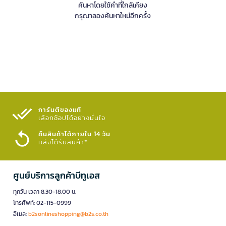
ค้นหาโดยใช้คำที่ใกล้เคียง
กรุณาลองค้นหาใหม่อีกครั้ง
การันตีของแท้
เลือกช้อปได้อย่างมั่นใจ​
คืนสินค้าได้ภายใน 14 วัน
หลังได้รับสินค้า*
ศูนย์บริการลูกค้าบีทูเอส
ทุกวัน เวลา 8.30-18.00 น.
โทรศัพท์: 02-115-0999
อีเมล:
b2sonlineshopping@b2s.co.th