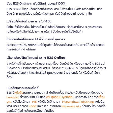
ช้อป B2S Online การันตีสินค้าของแท้ 100%
B2S Online ให้คุณเลือกซื้อสินค้าหลากหลาย ไม่ว่าจะเป็นหนังสือ เครื่องเขียน หรือ
อื่นๆ อีกมากมายได้อย่างมั่นใจ ด้วยการการันตีสินค้าของแท้ 100% ทุกชิ้น
เปลี่ยน/คืนสินค้าง่าย ภายใน 14 วัน
ซื้อไปแล้วไม่ตรงใจ? ไม่ว่าจะเป็นหนังสือที่เลือกผิด หรือสินค้ามีปัญหา คุณสามารถ
เปลี่ยนหรือคืนสินค้าได้ง่าย ๆ ภายใน 14 วันนับจากวันที่ได้รับสินค้า
ช้อปออนไลน์ได้ตลอด 24 ชั่วโมง ทุกที่ ทุกเวลา
สะดวกสุดๆ! B2S online เปิดให้คุณช้อปได้ตลอดวันตลอดคืน อยากได้อะไร แค่คลิก
ก็รอรับสินค้าที่บ้านได้เลย!
เลือกช้อปสินค้าแนะนำจาก B2S Online
สำหรับใครที่กำลังมองหา ร้านอุปกรณ์เครื่องเขียนใกล้ฉัน หรืออยากแวะร้าน B2S แต่
ไม่สะดวก วันนี้เราได้รวบรวมสินค้าแนะนำจาก B2S Online มาให้คุณเลือกสรรได้ง่ายๆ
พร้อมตอบโจทย์ทุกไลฟ์สไตล์ ไม่ว่าคุณจะมองหา ร้านขายหนังสือ หรือสินค้าอื่นๆ
ก็ตาม
หนังสือหลากหลายสไตล์
B2S มี
หนังสือ
หลากหลายแนวจากสำนักพิมพ์ชั้นนำ ไม่ว่าจะเป็นนิยายยอดนิยมอย่าง
Lavender
, ตำราเรียนเข้มข้นของ
ดร. ศุภวัฒน์ พุกเจริญ
, นิตยสารอัปเดตจาก
เพ็ญ
บุญ
, หนังสือเด็กจาก
MIS
หนังสือจิตวิทยาจาก
Mugunghwa Publishing
, หนังสือ
พัฒนาตนเองจาก
KOOB
และวรรณกรรมจาก
Nanmeebooks
ทั้งหมดนี้สามารถซื้อ
ออนไลน์ได้อย่างง่ายดายเพียงคลิกเดียว