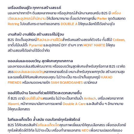
เครื่องเขียนคู่ใจ ทุกการสร้างสรรค์
มองหาปากกาดีๆ ดินสอหลากหลาย หรืออุปกรณ์สำนักงานครบครัน B2S มี
เครื่อง
เขียนและอุปกรณ์สำนักงาน
ให้เลือกมากมาย ตั้งแต่ปากกาลูกลื่น
Parker
ชุดดินสอกด
Rotring
ไปจนถึงกระดาษถ่ายเอกสาร
DOUBLE A
ให้คุณเลือกใช้ได้อย่างจุใจ
งานศิลป์ งานฝีมือ สร้างสรรค์ไม่รู้จบ
B2S จัดเต็มอุปกรณ์
ศิลปะและงานฝีมือ
สำหรับคนสร้างสรรค์ตัวจริง ทั้งสีไม้
Colleen
,
ขาตั้งไม้บนโต๊ะ
Pyramid
และอุปกรณ์ DIY ต่างๆ จาก
MONT MARTE
ให้คุณ
สร้างสรรค์ได้อย่างไร้ขีดจำกัด
ของเล่นและของขวัญ สุดพิเศษทุกเทศกาล
มองหาของเล่นเสริมพัฒนาการ หรือของขวัญสุดพิเศษสำหรับทุกโอกาส B2S เราคัด
สรร
ของเล่นและของขวัญ
หลากหลายสไตล์ เหมาะสำหรับทุกเพศทุกวัย สร้างความสุข
และรอยยิ้มให้กับคนพิเศษของคุณ ไม่ว่าจะเป็น กระเป๋าเก็บอุณหภูมิ
KAKAO
FRIENDS
หรือเกมจดหมายรัก
SIAM BOARDGAMES
เรามีครบ!
ของใช้ในบ้าน ไอเทมที่ช่วยให้ชีวิตสะดวกสบายขึ้น
ที่ B2S เรามี
ของใช้ในบ้าน
ครบครัน ไม่ว่าจะเป็นกาต้มน้ำ
Anitech
, เครื่องฟอกอากาศ
Xiaomi
, หน้ากากอนามัยทางการแพทย์
Double A Care
และสินค้าอื่น ๆ อีกมากมาย
ให้คุณเลือกสรร
ไอทีและแก็ดเจ็ต ล้ำสมัย ตอบโจทย์ทุกไลฟ์สไตล์
B2S ได้คัดสรรสินค้า
ไอทีและแก็ดเจ็ต
คุณภาพเยี่ยมมาให้คุณเลือกสรร เพื่อตอบโจทย์
ทุกไลฟ์สไตล์ดิจิทัล ไม่ว่าจะเป็น เครื่องทำลายเอกสาร
NEO
เพื่อความปลอดภัยของ