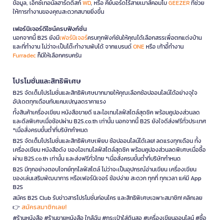
ข้อมูล, เอ็กซ์เทอนัลฮาร์ดดิสก์
WD
, หรือ คีย์บอร์ดไร้สายเมาส์คอมโบ
GEEZER
ที่ช่วย
ให้การทำงานของคุณสะดวกสบายยิ่งขึ้น
เฟอร์นิเจอร์ดีไซน์ครบฟังก์ชั่น
นอกจากนี้ B2S ยังมี
เฟอร์นิเจอร์
ครบทุกฟังก์ชันให้คุณได้เลือกสรรเพื่อตกแต่งบ้าน
และที่ทำงาน ไม่ว่าจะเป็นโต๊ะทำงานพับได้ จากแบรนด์
ONE
หรือ เก้าอี้ทำงาน
Furradec
ก็มีให้เลือกครบครัน
โปรโมชั่นและสิทธิพิเศษ
B2S จัดเต็มโปรโมชั่นและสิทธิพิเศษมากมายให้คุณเลือกช้อปออนไลน์ได้อย่างจุใจ
อัปเดตทุกเดือนกับแคมเปญลดราคาแรง
ทั้งสินค้าเครื่องเขียน หนังสือขายดี และไอเทมไลฟ์สไตล์สุดชิค พร้อมคูปองส่วนลด
และดีลพิเศษเมื่อช้อปผ่าน B2S.co.th เท่านั้น นอกจากนี้ B2S ยังใจดีส่งฟรีทั่วประเทศ
*เมื่อสั่งครบขั้นต่ำที่บริษัทกำหนด
B2S จัดเต็มโปรโมชั่นและสิทธิพิเศษเพียบ ช้อปออนไลน์ได้เลย! ลดแรงทุกเดือน ทั้ง
เครื่องเขียน หนังสือดัง ของไอเทมไลฟ์สไตล์สุดชิค พร้อมคูปองส่วนลดพิเศษเมื่อซื้อ
ผ่าน B2S.co.th เท่านั้น และส่งฟรีทั่วไทย *เมื่อสั่งครบขั้นต่ำที่บริษัทกำหนด
B2S มีทุกอย่างตอบโจทย์ทุกไลฟ์สไตล์ ไม่ว่าจะเป็นอุปกรณ์อ่านเขียน เครื่องเขียน
ของเล่นเสริมพัฒนาการ หรือเฟอร์นิเจอร์ ช้อปง่าย สะดวก ทุกที่ ทุกเวลา แค่มี App
B2S
สมัคร B2S Club รับข่าวสารโปรโมชั่นก่อนใคร และสิทธิพิเศษเฉพาะสมาชิก! คลิกเลย
สมัครสมาชิกเลย!
👉
#ร้านหนังสือ #ร้านขายหนังสือ ใกล้ฉัน #กระเป๋าใส่ดินสอ #เครื่องเขียนออนไลน์ #ซื้อ